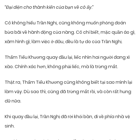
“Đại diện cho thành kiến của bạn về cô ấy.”
Cô không hiểu Trần Nghị, cũng không muốn phỏng đoán
bừa bãi về hành động của nàng. Cô chỉ biết, mặc quần áo gì,
xăm hình gì, làm việc ở đâu, đều là tự do của Trần Nghị.
Thẩm Tiểu Khương quay đầu lại, liếc nhìn hai người đang xì
xào. Chính xác hơn, không phải liếc, mà là trừng mắt.
Thật ra, Thẩm Tiểu Khương cũng không biết tại sao mình lại
làm vậy. Dù sao thì, cũng đã trừng mắt rồi, và còn rất hung
dữ nữa.
Khi quay đầu lại, Trần Nghị đã rời khỏi bàn, đi về phía nhà vệ
sinh.