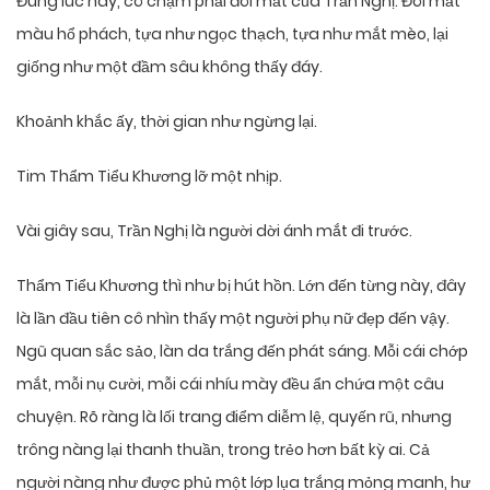
Đúng lúc này, cô chạm phải đôi mắt của Trần Nghị. Đôi mắt
màu hổ phách, tựa như ngọc thạch, tựa như mắt mèo, lại
giống như một đầm sâu không thấy đáy.
Khoảnh khắc ấy, thời gian như ngừng lại.
Tim Thẩm Tiểu Khương lỡ một nhịp.
Vài giây sau, Trần Nghị là người dời ánh mắt đi trước.
Thẩm Tiểu Khương thì như bị hút hồn. Lớn đến từng này, đây
là lần đầu tiên cô nhìn thấy một người phụ nữ đẹp đến vậy.
Ngũ quan sắc sảo, làn da trắng đến phát sáng. Mỗi cái chớp
mắt, mỗi nụ cười, mỗi cái nhíu mày đều ẩn chứa một câu
chuyện. Rõ ràng là lối trang điểm diễm lệ, quyến rũ, nhưng
trông nàng lại thanh thuần, trong trẻo hơn bất kỳ ai. Cả
người nàng như được phủ một lớp lụa trắng mỏng manh, hư