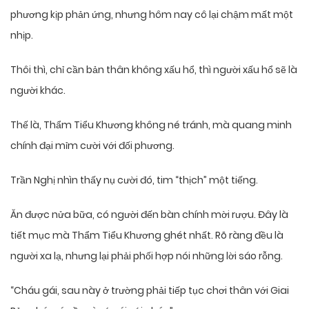
phương kịp phản ứng, nhưng hôm nay cô lại chậm mất một
nhịp.
Thôi thì, chỉ cần bản thân không xấu hổ, thì người xấu hổ sẽ là
người khác.
Thế là, Thẩm Tiểu Khương không né tránh, mà quang minh
chính đại mỉm cười với đối phương.
Trần Nghị nhìn thấy nụ cười đó, tim “thịch” một tiếng.
Ăn được nửa bữa, có người đến bàn chính mời rượu. Đây là
tiết mục mà Thẩm Tiểu Khương ghét nhất. Rõ ràng đều là
người xa lạ, nhưng lại phải phối hợp nói những lời sáo rỗng.
“Cháu gái, sau này ở trường phải tiếp tục chơi thân với Giai