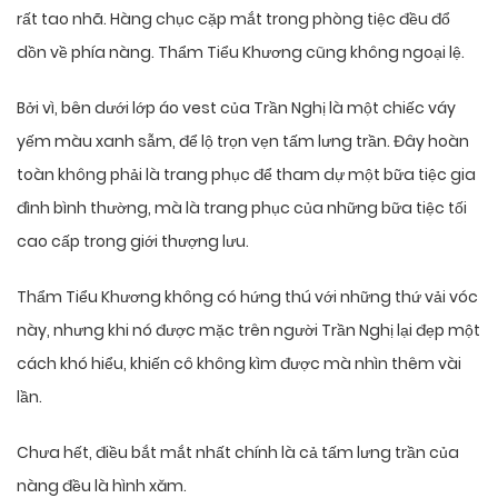
rất tao nhã. Hàng chục cặp mắt trong phòng tiệc đều đổ
dồn về phía nàng. Thẩm Tiểu Khương cũng không ngoại lệ.
Bởi vì, bên dưới lớp áo vest của Trần Nghị là một chiếc váy
yếm màu xanh sẫm, để lộ trọn vẹn tấm lưng trần. Đây hoàn
toàn không phải là trang phục để tham dự một bữa tiệc gia
đình bình thường, mà là trang phục của những bữa tiệc tối
cao cấp trong giới thượng lưu.
Thẩm Tiểu Khương không có hứng thú với những thứ vải vóc
này, nhưng khi nó được mặc trên người Trần Nghị lại đẹp một
cách khó hiểu, khiến cô không kìm được mà nhìn thêm vài
lần.
Chưa hết, điều bắt mắt nhất chính là cả tấm lưng trần của
nàng đều là hình xăm.