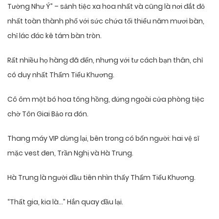
Tường Như Ý” – sảnh tiệc xa hoa nhất và cũng là nơi đắt đỏ
nhất toàn thành phố với sức chứa tối thiểu năm mươi bàn,
chỉ lác đác kê tám bàn tròn.
Rất nhiều họ hàng đã đến, nhưng với tư cách bạn thân, chỉ
có duy nhất Thẩm Tiểu Khương.
Cô ôm một bó hoa tông hồng, đứng ngoài cửa phòng tiệc
chờ Tôn Giai Bảo ra đón.
Thang máy VIP dừng lại, bên trong có bốn người: hai vệ sĩ
mặc vest đen, Trần Nghị và Hà Trung.
Hà Trung là người đầu tiên nhìn thấy Thẩm Tiểu Khương.
“Thất gia, kia là…” Hắn quay đầu lại.