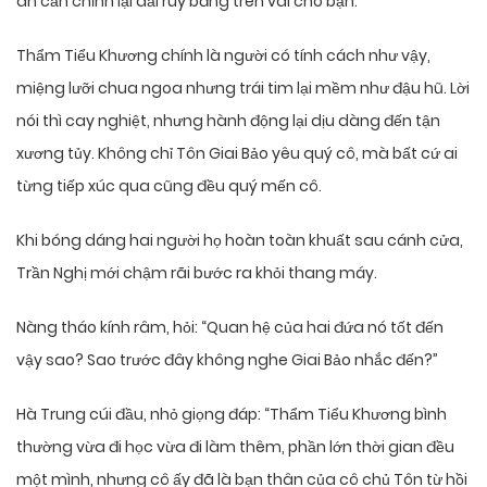
ân cần chỉnh lại dải ruy băng trên vai cho bạn.
Thẩm Tiểu Khương chính là người có tính cách như vậy,
miệng lưỡi chua ngoa nhưng trái tim lại mềm như đậu hũ. Lời
nói thì cay nghiệt, nhưng hành động lại dịu dàng đến tận
xương tủy. Không chỉ Tôn Giai Bảo yêu quý cô, mà bất cứ ai
từng tiếp xúc qua cũng đều quý mến cô.
Khi bóng dáng hai người họ hoàn toàn khuất sau cánh cửa,
Trần Nghị mới chậm rãi bước ra khỏi thang máy.
Nàng tháo kính râm, hỏi: “Quan hệ của hai đứa nó tốt đến
vậy sao? Sao trước đây không nghe Giai Bảo nhắc đến?”
Hà Trung cúi đầu, nhỏ giọng đáp: “Thẩm Tiểu Khương bình
thường vừa đi học vừa đi làm thêm, phần lớn thời gian đều
một mình, nhưng cô ấy đã là bạn thân của cô chủ Tôn từ hồi