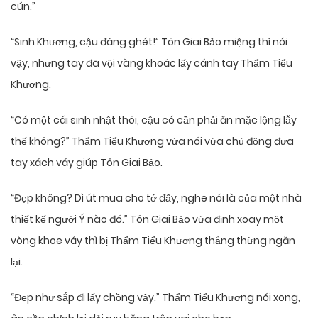
cún.”
“Sinh Khương, cậu đáng ghét!” Tôn Giai Bảo miệng thì nói
vậy, nhưng tay đã vội vàng khoác lấy cánh tay Thẩm Tiểu
Khương.
“Có một cái sinh nhật thôi, cậu có cần phải ăn mặc lộng lẫy
thế không?” Thẩm Tiểu Khương vừa nói vừa chủ động đưa
tay xách váy giúp Tôn Giai Bảo.
“Đẹp không? Dì út mua cho tớ đấy, nghe nói là của một nhà
thiết kế người Ý nào đó.” Tôn Giai Bảo vừa định xoay một
vòng khoe váy thì bị Thẩm Tiểu Khương thẳng thừng ngăn
lại.
“Đẹp như sắp đi lấy chồng vậy.” Thẩm Tiểu Khương nói xong,