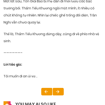
Một lát sau, Tôn Giai Bảo bị mẹ dẫn đi mời rượu các bậc
trưởng bối. Thẩm Tiểu Khương ngồi một mình, ít nhiều có
chút không tự nhiên. Nhìn lại chiếc ghế trống đối diện, Trần
Nghị vẫn chưa quay lại.
Thế là, Thẩm Tiểu Khương đứng dậy, cũng đi về phía nhà vệ
sinh.
——————–
Lời tác giả:
Tôi muốn đi an ủi vợ…
YOU MAY ALSO LIKE