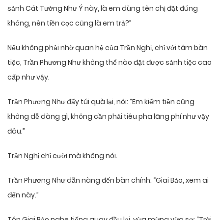
sảnh Cát Tường Như Ý này, là em dùng tên chị đặt đúng
không, nên tiền cọc cũng là em trả?”
Nếu không phải nhờ quan hệ của Trần Nghị, chỉ với tám bàn
tiệc, Trần Phương Như không thể nào đặt được sảnh tiệc cao
cấp như vậy.
Trần Phương Như đẩy túi quà lại, nói: “Em kiếm tiền cũng
không dễ dàng gì, không cần phải tiêu pha lãng phí như vậy
đâu.”
Trần Nghị chỉ cười mà không nói.
Trần Phương Như dẫn nàng đến bàn chính: “Giai Bảo, xem ai
đến này.”
Tôn Giai Bảo nghe tiếng quay đầu lại, vừa mừng vừa sợ: “Trời