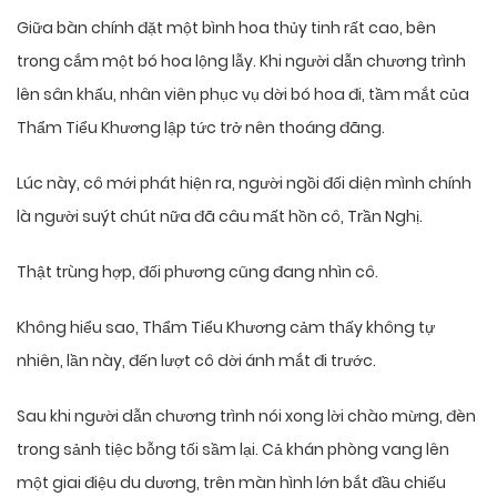
Giữa bàn chính đặt một bình hoa thủy tinh rất cao, bên
trong cắm một bó hoa lộng lẫy. Khi người dẫn chương trình
lên sân khấu, nhân viên phục vụ dời bó hoa đi, tầm mắt của
Thẩm Tiểu Khương lập tức trở nên thoáng đãng.
Lúc này, cô mới phát hiện ra, người ngồi đối diện mình chính
là người suýt chút nữa đã câu mất hồn cô, Trần Nghị.
Thật trùng hợp, đối phương cũng đang nhìn cô.
Không hiểu sao, Thẩm Tiểu Khương cảm thấy không tự
nhiên, lần này, đến lượt cô dời ánh mắt đi trước.
Sau khi người dẫn chương trình nói xong lời chào mừng, đèn
trong sảnh tiệc bỗng tối sầm lại. Cả khán phòng vang lên
một giai điệu du dương, trên màn hình lớn bắt đầu chiếu