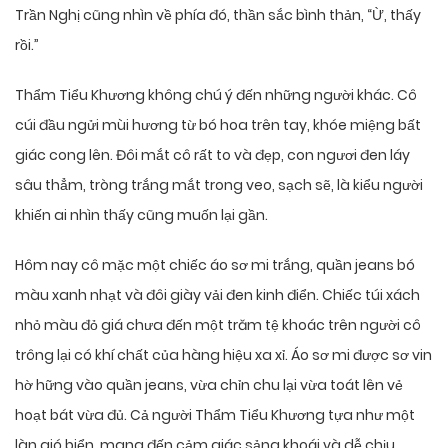
Trần Nghị cũng nhìn về phía đó, thần sắc bình thản, “Ừ, thấy
rồi.”
Thẩm Tiểu Khương không chú ý đến những người khác. Cô
cúi đầu ngửi mùi hương từ bó hoa trên tay, khóe miệng bất
giác cong lên. Đôi mắt cô rất to và đẹp, con ngươi đen láy
sâu thẳm, tròng trắng mắt trong veo, sạch sẽ, là kiểu người
khiến ai nhìn thấy cũng muốn lại gần.
Hôm nay cô mặc một chiếc áo sơ mi trắng, quần jeans bó
màu xanh nhạt và đôi giày vải đen kinh điển. Chiếc túi xách
nhỏ màu đỏ giá chưa đến một trăm tệ khoác trên người cô
trông lại có khí chất của hàng hiệu xa xỉ. Áo sơ mi được sơ vin
hờ hững vào quần jeans, vừa chỉn chu lại vừa toát lên vẻ
hoạt bát vừa đủ. Cả người Thẩm Tiểu Khương tựa như một
làn gió biển, mang đến cảm giác sảng khoái và dễ chịu.