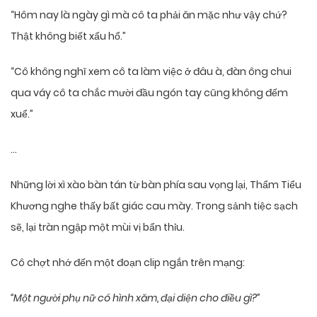
“Hôm nay là ngày gì mà cô ta phải ăn mặc như vậy chứ?
Thật không biết xấu hổ.”
“Cô không nghĩ xem cô ta làm việc ở đâu à, đàn ông chui
qua váy cô ta chắc mười đầu ngón tay cũng không đếm
xuể.”
…
Những lời xì xào bàn tán từ bàn phía sau vọng lại, Thẩm Tiểu
Khương nghe thấy bất giác cau mày. Trong sảnh tiệc sạch
sẽ, lại tràn ngập một mùi vị bẩn thỉu.
Cô chợt nhớ đến một đoạn clip ngắn trên mạng:
“Một người phụ nữ có hình xăm, đại diện cho điều gì?”