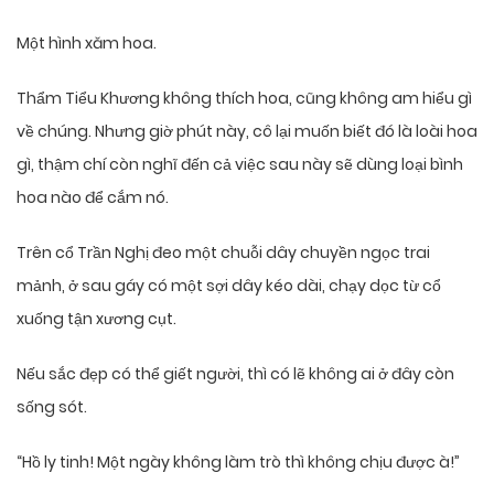
Một hình xăm hoa.
Thẩm Tiểu Khương không thích hoa, cũng không am hiểu gì
về chúng. Nhưng giờ phút này, cô lại muốn biết đó là loài hoa
gì, thậm chí còn nghĩ đến cả việc sau này sẽ dùng loại bình
hoa nào để cắm nó.
Trên cổ Trần Nghị đeo một chuỗi dây chuyền ngọc trai
mảnh, ở sau gáy có một sợi dây kéo dài, chạy dọc từ cổ
xuống tận xương cụt.
Nếu sắc đẹp có thể giết người, thì có lẽ không ai ở đây còn
sống sót.
“Hồ ly tinh! Một ngày không làm trò thì không chịu được à!”