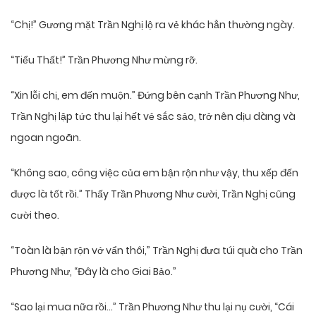
“Chị!” Gương mặt Trần Nghị lộ ra vẻ khác hẳn thường ngày.
“Tiểu Thất!” Trần Phương Như mừng rỡ.
“Xin lỗi chị, em đến muộn.” Đứng bên cạnh Trần Phương Như,
Trần Nghị lập tức thu lại hết vẻ sắc sảo, trở nên dịu dàng và
ngoan ngoãn.
“Không sao, công việc của em bận rộn như vậy, thu xếp đến
được là tốt rồi.” Thấy Trần Phương Như cười, Trần Nghị cũng
cười theo.
“Toàn là bận rộn vớ vẩn thôi,” Trần Nghị đưa túi quà cho Trần
Phương Như, “Đây là cho Giai Bảo.”
“Sao lại mua nữa rồi…” Trần Phương Như thu lại nụ cười, “Cái