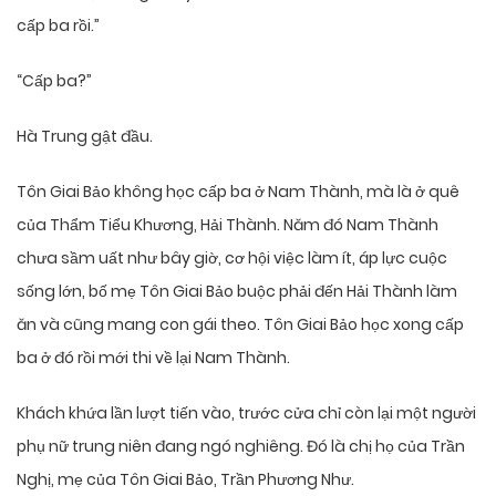
cấp ba rồi.”
“Cấp ba?”
Hà Trung gật đầu.
Tôn Giai Bảo không học cấp ba ở Nam Thành, mà là ở quê
của Thẩm Tiểu Khương, Hải Thành. Năm đó Nam Thành
chưa sầm uất như bây giờ, cơ hội việc làm ít, áp lực cuộc
sống lớn, bố mẹ Tôn Giai Bảo buộc phải đến Hải Thành làm
ăn và cũng mang con gái theo. Tôn Giai Bảo học xong cấp
ba ở đó rồi mới thi về lại Nam Thành.
Khách khứa lần lượt tiến vào, trước cửa chỉ còn lại một người
phụ nữ trung niên đang ngó nghiêng. Đó là chị họ của Trần
Nghị, mẹ của Tôn Giai Bảo, Trần Phương Như.