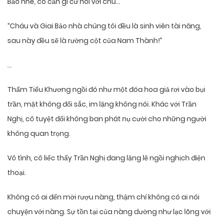
Bảo nhé, có cần gì cứ nói với chú…”
“Cháu và Giai Bảo nhà chúng tôi đều là sinh viên tài năng,
sau này đều sẽ là rường cột của Nam Thành!”
…
Thẩm Tiểu Khương ngồi đó như một đóa hoa giả rơi vào bụi
trần, mặt không đổi sắc, im lặng không nói. Khác với Trần
Nghị, cô tuyệt đối không ban phát nụ cười cho những người
không quan trọng.
Vô tình, cô liếc thấy Trần Nghị đang lặng lẽ ngồi nghịch điện
thoại.
Không có ai đến mời rượu nàng, thậm chí không có ai nói
chuyện với nàng. Sự tồn tại của nàng dường như lạc lõng với