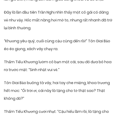
Đây là lần đầu tiên Trần Nghị nhìn thấy một cô gái có dáng
vẻ như vậy. Hốc mắt nàng hơi mở to, nhưng rất nhanh đã trở
lại bình thường.
“Khương yêu quý, cuối cùng cậu cũng đến rồi!” Tôn Giai Bảo
éo éo giọng, xách váy chạy ra.
Thẩm Tiểu Khương lườm cô bạn một cái, sau đó đưa bó hoa
ra trước mặt: “Sinh nhật vui vẻ.”
Tôn Giai Bảo buông tà váy, hai tay che miệng, khoa trương
hết mức: “Ôi trời ơi, cái này là tặng cho tớ thật sao? Thật
không đó?”
Thẩm Tiểu Khương cười nhạt: “Cậu hiểu lầm rồi, là tặng cho