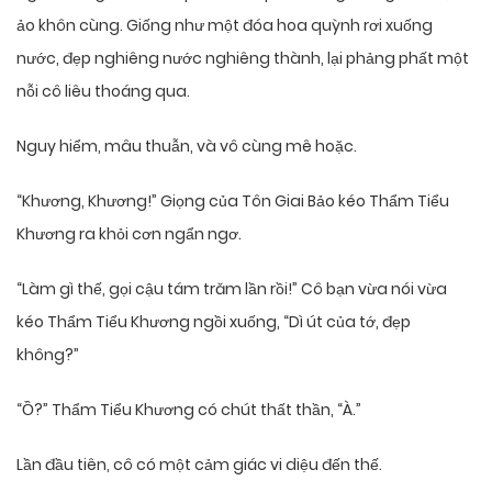
ảo khôn cùng. Giống như một đóa hoa quỳnh rơi xuống
nước, đẹp nghiêng nước nghiêng thành, lại phảng phất một
nỗi cô liêu thoáng qua.
Nguy hiểm, mâu thuẫn, và vô cùng mê hoặc.
“Khương, Khương!” Giọng của Tôn Giai Bảo kéo Thẩm Tiểu
Khương ra khỏi cơn ngẩn ngơ.
“Làm gì thế, gọi cậu tám trăm lần rồi!” Cô bạn vừa nói vừa
kéo Thẩm Tiểu Khương ngồi xuống, “Dì út của tớ, đẹp
không?”
“Ồ?” Thẩm Tiểu Khương có chút thất thần, “À.”
Lần đầu tiên, cô có một cảm giác vi diệu đến thế.