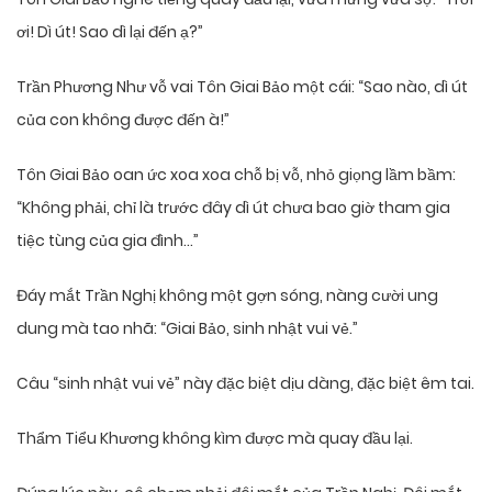
ơi! Dì út! Sao dì lại đến ạ?”
Trần Phương Như vỗ vai Tôn Giai Bảo một cái: “Sao nào, dì út
của con không được đến à!”
Tôn Giai Bảo oan ức xoa xoa chỗ bị vỗ, nhỏ giọng lầm bầm:
“Không phải, chỉ là trước đây dì út chưa bao giờ tham gia
tiệc tùng của gia đình…”
Đáy mắt Trần Nghị không một gợn sóng, nàng cười ung
dung mà tao nhã: “Giai Bảo, sinh nhật vui vẻ.”
Câu “sinh nhật vui vẻ” này đặc biệt dịu dàng, đặc biệt êm tai.
Thẩm Tiểu Khương không kìm được mà quay đầu lại.