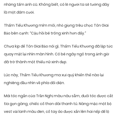
những tấm ảnh cũ. Không biết, có lẽ người ta sẽ tưởng đây
là một đám cưới.
Thẩm Tiểu Khương mím môi, nhỏ giọng trêu chọc Tôn Giai
Bảo bên cạnh: “Cậu hồi bé trông xinh hơn đấy.”
Chưa kịp để Tôn Giai Bảo nói gì, Thẩm Tiểu Khương đã lập tức
quay mặt lại nhìn màn hình. Cô bé ngây ngô trong ảnh giờ
đã trở thành một thiếu nữ xinh đẹp.
Lúc này, Thẩm Tiểu Khương ma xui quỷ khiến thế nào lại
nghiêng đầu nhìn về phía đối diện.
Mái tóc ngắn của Trần Nghị màu nâu sẫm, đuôi tóc được cắt
tỉa gọn gàng, chiếc cổ thon dài thanh tú. Nàng mặc một bộ
vest vải lanh màu đen, cổ tay áo được xắn lên hai nếp để lộ