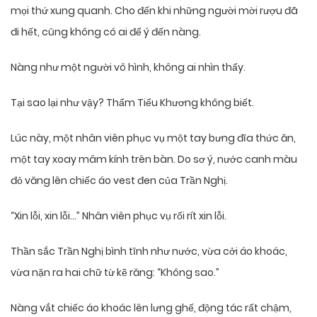
mọi thứ xung quanh. Cho đến khi những người mời rượu đã
đi hết, cũng không có ai để ý đến nàng.
Nàng như một người vô hình, không ai nhìn thấy.
Tại sao lại như vậy? Thẩm Tiểu Khương không biết.
Lúc này, một nhân viên phục vụ một tay bưng đĩa thức ăn,
một tay xoay mâm kính trên bàn. Do sơ ý, nước canh màu
đỏ văng lên chiếc áo vest đen của Trần Nghị.
“Xin lỗi, xin lỗi…” Nhân viên phục vụ rối rít xin lỗi.
Thần sắc Trần Nghị bình tĩnh như nước, vừa cởi áo khoác,
vừa nặn ra hai chữ từ kẽ răng: “Không sao.”
Nàng vắt chiếc áo khoác lên lưng ghế, động tác rất chậm,