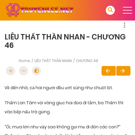
LIÊU THẤT THẦN NHAN - CHƯƠNG
46
Home
LIÊU THẤT THẦN NHAN
CHƯƠNG 46
Về đến nhà, cả hai người đều ướt sũng như chuột lột.
Thẩm Lan Tâm vội vàng giục hai đứa đi tắm, ba Thẩm thì
vào bếp nấu trà gừng.
“Ôi, mưa lớn như vậy sao không gọi mẹ đi đón các con?”