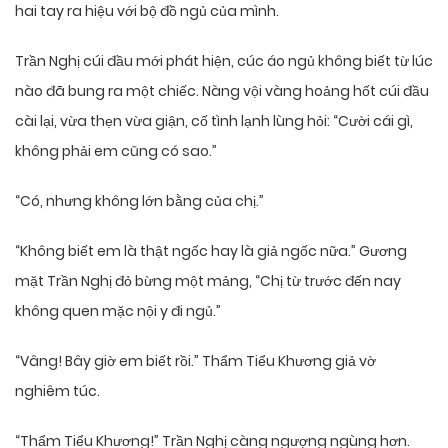
hai tay ra hiệu với bộ đồ ngủ của mình.
Trần Nghị cúi đầu mới phát hiện, cúc áo ngủ không biết từ lúc
nào đã bung ra một chiếc. Nàng vội vàng hoảng hốt cúi đầu
cài lại, vừa thẹn vừa giận, cố tình lạnh lùng hỏi: “Cười cái gì,
không phải em cũng có sao.”
“Có, nhưng không lớn bằng của chị.”
“Không biết em là thật ngốc hay là giả ngốc nữa.” Gương
mặt Trần Nghị đỏ bừng một mảng, “Chị từ trước đến nay
không quen mặc nội y đi ngủ.”
“Vâng! Bây giờ em biết rồi.” Thẩm Tiểu Khương giả vờ
nghiêm túc.
“Thẩm Tiểu Khương!” Trần Nghị càng ngượng ngùng hơn.