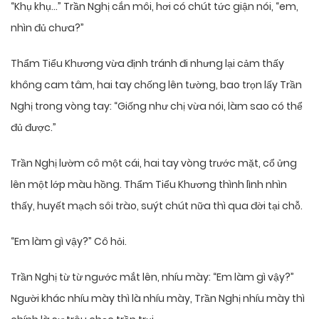
“Khụ khụ…” Trần Nghị cắn môi, hơi có chút tức giận nói, “em,
nhìn đủ chưa?”
Thẩm Tiểu Khương vừa định tránh đi nhưng lại cảm thấy
không cam tâm, hai tay chống lên tường, bao trọn lấy Trần
Nghị trong vòng tay: “Giống như chị vừa nói, làm sao có thể
đủ được.”
Trần Nghị lườm cô một cái, hai tay vòng trước mặt, cổ ửng
lên một lớp màu hồng. Thẩm Tiểu Khương thình lình nhìn
thấy, huyết mạch sôi trào, suýt chút nữa thì qua đời tại chỗ.
“Em làm gì vậy?” Cô hỏi.
Trần Nghị từ từ ngước mắt lên, nhíu mày: “Em làm gì vậy?”
Người khác nhíu mày thì là nhíu mày, Trần Nghị nhíu mày thì