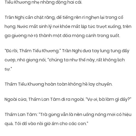
Tiểu Khương nhẹ nhàng động hai cái.
Trần Nghị cắn chặt răng, để tiếng rên rỉ nghẹn lại trong cổ
họng. Nước mắt sinh lý nơi khóe mắt lập tức trượt xuống, trên
ga giường nở rộ thành một đóa mộng cảnh trong suốt.
“Đủ rồi, Thẩm Tiểu Khương.” Trần Nghị đưa tay lung tung đẩy
cướp, nhỏ giọng nói, “chúng ta như thế này, rất không lịch
sự.”
Thẩm Tiểu Khương hoàn toàn không hề lay chuyển.
Ngoài cửa, Thẩm Lan Tâm đi ra ngoài. “Vợ ơi, bà làm gì đấy?”
Thẩm Lan Tâm: “Trà gừng vẫn là nên uống nóng mới có hiệu
quả. Tôi đổ vào nồi giữ ấm cho các con.”