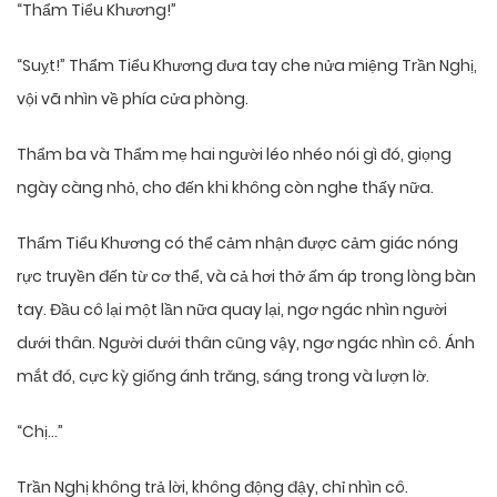
“Thẩm Tiểu Khương!”
“Suỵt!” Thẩm Tiểu Khương đưa tay che nửa miệng Trần Nghị,
vội vã nhìn về phía cửa phòng.
Thẩm ba và Thẩm mẹ hai người léo nhéo nói gì đó, giọng
ngày càng nhỏ, cho đến khi không còn nghe thấy nữa.
Thẩm Tiểu Khương có thể cảm nhận được cảm giác nóng
rực truyền đến từ cơ thể, và cả hơi thở ấm áp trong lòng bàn
tay. Đầu cô lại một lần nữa quay lại, ngơ ngác nhìn người
dưới thân. Người dưới thân cũng vậy, ngơ ngác nhìn cô. Ánh
mắt đó, cực kỳ giống ánh trăng, sáng trong và lượn lờ.
“Chị…”
Trần Nghị không trả lời, không động đậy, chỉ nhìn cô.