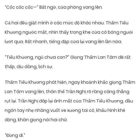
“Cốc cốc cốc—” Bất ngờ, cửa phòng vang lên.
Cả hai đều giật mình ở các mức độ khác nhau. Thẩm Tiểu
Khương ngước mắt, nhìn thấy trong khe cửa có bóng người
lướt qua. Rất nhanh, tiếng đập cửa lại vang lên lần nữa.
“Tiểu Khương, ngủ chưa con?” Giọng Thẩm Lan Tâm đè rất
thấp, dịu dàng, lịch sự.
Thẩm Tiểu Khương phát hiện, ngay khoảnh khắc giọng Thẩm
Lan Tâm vang lên, thân thể Trần Nghị rõ ràng căng thẳng
rụt lại. Trần Nghị đáp lại ánh mắt của Thẩm Tiểu Khương, đầu
ngón tay nhẹ nhàng vuốt ve xương tai cô, khẩu hình khẽ
động, khàn giọng nói hai chữ.
“Đừng đi.”