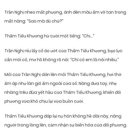
Trần Nghị nheo mắt phượng, ánh đèn màu ấm vỡ tan trong
mắt nàng: “Sao mà đủ chứ?”
Thẩm Tiểu Khương hừ cười một tiếng: “Chị…”
Trần Nghị níu lấy cổ áo ướt của Thẩm Tiểu Khương, bạo lực
cắn môi cô, mơ hồ không rõ nói: “Chỉ có em là nói nhiều.”
Môi của Trần Nghị dán lên môi Thẩm Tiểu Khương, hơi thở
ấm áp như làn gió ấm ngoài cửa sổ. Nàng đưa tay, nhẹ
nhàng trêu đùa yết hầu của Thẩm Tiểu Khương, khiến đối
phương vừa khó chịu lại vừa buồn cười.
Thẩm Tiểu Khương đáp lại nụ hôn không hề dài này, nâng
người trong lòng lên, cảm nhận sự biến hóa của đối phương.