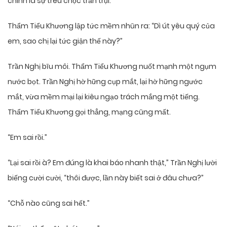
chính là sự trêu chọc trần trụi.
Thẩm Tiểu Khương lập tức mềm nhũn ra: “Dì út yêu quý của
em, sao chị lại tức giận thế này?”
Trần Nghị bĩu môi. Thẩm Tiểu Khương nuốt mạnh một ngụm
nước bọt. Trần Nghị hờ hững cụp mắt, lại hờ hững ngước
mắt, vừa mềm mại lại kiêu ngạo trách mắng một tiếng.
Thẩm Tiểu Khương gọi thẳng, mạng cũng mất.
“Em sai rồi.”
“Lại sai rồi à? Em đúng là khai báo nhanh thật,” Trần Nghị lười
biếng cười cười, “thôi được, lần này biết sai ở đâu chưa?”
“Chỗ nào cũng sai hết.”