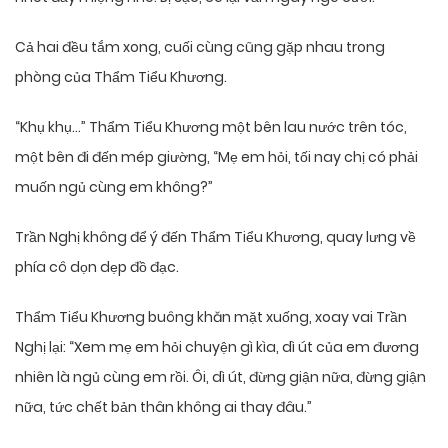
Cả hai đều tắm xong, cuối cùng cũng gặp nhau trong
phòng của Thẩm Tiểu Khương.
“Khụ khụ…” Thẩm Tiểu Khương một bên lau nước trên tóc,
một bên đi đến mép giường, “Mẹ em hỏi, tối nay chị có phải
muốn ngủ cùng em không?”
Trần Nghị không để ý đến Thẩm Tiểu Khương, quay lưng về
phía cô dọn dẹp đồ đạc.
Thẩm Tiểu Khương buông khăn mặt xuống, xoay vai Trần
Nghị lại: “Xem mẹ em hỏi chuyện gì kìa, dì út của em đương
nhiên là ngủ cùng em rồi. Ôi, dì út, đừng giận nữa, đừng giận
nữa, tức chết bản thân không ai thay đâu.”