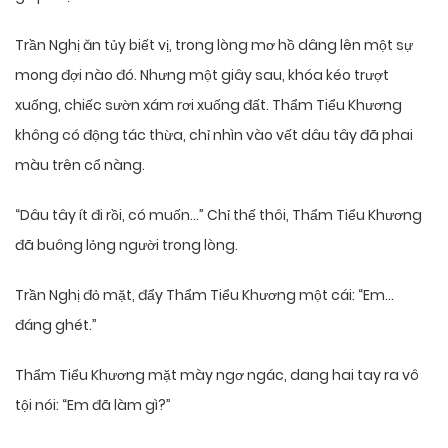
Trần Nghị ăn tủy biết vị, trong lòng mơ hồ dâng lên một sự
mong đợi nào đó. Nhưng một giây sau, khóa kéo trượt
xuống, chiếc sườn xám rơi xuống đất. Thẩm Tiểu Khương
không có động tác thừa, chỉ nhìn vào vết dâu tây đã phai
màu trên cổ nàng.
“Dâu tây ít đi rồi, có muốn…” Chỉ thế thôi, Thẩm Tiểu Khương
đã buông lỏng người trong lòng.
Trần Nghị đỏ mặt, đẩy Thẩm Tiểu Khương một cái: “Em…
đáng ghét.”
Thẩm Tiểu Khương mặt mày ngơ ngác, dang hai tay ra vô
tội nói: “Em đã làm gì?”