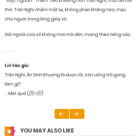
“Suỵt, ngoan.” Thẩm Tiểu Khương hôn Trần Nghị, trao đổi hơi
thở. Trần Nghị nhắm mắt lại, không phản kháng nữa, mặc
cho người trong lòng giày vò.
Gió ngoài cửa sổ không mời mà đến, mang theo tiếng sáo.
. . . . .
Lời tác giả:
Trần Nghị: Ăn Sinh Khương là được rồi, còn uống trà gừng
làm gì?
… Mệt quá (///▽///)
YOU MAY ALSO LIKE