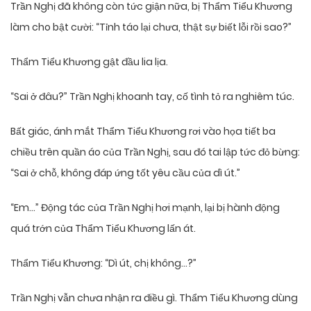
Trần Nghị đã không còn tức giận nữa, bị Thẩm Tiểu Khương
làm cho bật cười: “Tỉnh táo lại chưa, thật sự biết lỗi rồi sao?”
Thẩm Tiểu Khương gật đầu lia lịa.
“Sai ở đâu?” Trần Nghị khoanh tay, cố tình tỏ ra nghiêm túc.
Bất giác, ánh mắt Thẩm Tiểu Khương rơi vào họa tiết ba
chiều trên quần áo của Trần Nghị, sau đó tai lập tức đỏ bừng:
“Sai ở chỗ, không đáp ứng tốt yêu cầu của dì út.”
“Em…” Động tác của Trần Nghị hơi mạnh, lại bị hành động
quá trớn của Thẩm Tiểu Khương lấn át.
Thẩm Tiểu Khương: “Dì út, chị không…?”
Trần Nghị vẫn chưa nhận ra điều gì. Thẩm Tiểu Khương dùng