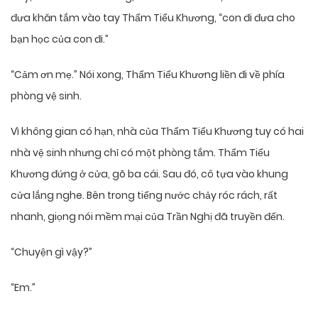
đưa khăn tắm vào tay Thẩm Tiểu Khương, “con đi đưa cho
bạn học của con đi.”
“Cảm ơn mẹ.” Nói xong, Thẩm Tiểu Khương liền đi về phía
phòng vệ sinh.
Vì không gian có hạn, nhà của Thẩm Tiểu Khương tuy có hai
nhà vệ sinh nhưng chỉ có một phòng tắm. Thẩm Tiểu
Khương đứng ở cửa, gõ ba cái. Sau đó, cô tựa vào khung
cửa lắng nghe. Bên trong tiếng nước chảy róc rách, rất
nhanh, giọng nói mềm mại của Trần Nghị đã truyền đến.
“Chuyện gì vậy?”
“Em.”