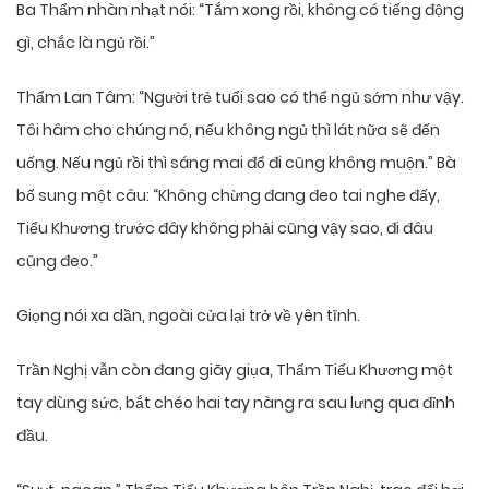
Ba Thẩm nhàn nhạt nói: “Tắm xong rồi, không có tiếng động
gì, chắc là ngủ rồi.”
Thẩm Lan Tâm: “Người trẻ tuổi sao có thể ngủ sớm như vậy.
Tôi hâm cho chúng nó, nếu không ngủ thì lát nữa sẽ đến
uống. Nếu ngủ rồi thì sáng mai đổ đi cũng không muộn.” Bà
bổ sung một câu: “Không chừng đang đeo tai nghe đấy,
Tiểu Khương trước đây không phải cũng vậy sao, đi đâu
cũng đeo.”
Giọng nói xa dần, ngoài cửa lại trở về yên tĩnh.
Trần Nghị vẫn còn đang giãy giụa, Thẩm Tiểu Khương một
tay dùng sức, bắt chéo hai tay nàng ra sau lưng qua đỉnh
đầu.