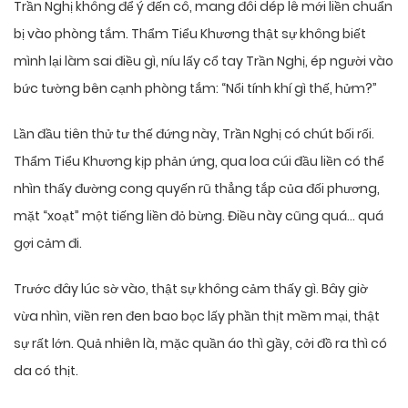
Trần Nghị không để ý đến cô, mang đôi dép lê mới liền chuẩn
bị vào phòng tắm. Thẩm Tiểu Khương thật sự không biết
mình lại làm sai điều gì, níu lấy cổ tay Trần Nghị, ép người vào
bức tường bên cạnh phòng tắm: “Nổi tính khí gì thế, hửm?”
Lần đầu tiên thử tư thế đứng này, Trần Nghị có chút bối rối.
Thẩm Tiểu Khương kịp phản ứng, qua loa cúi đầu liền có thể
nhìn thấy đường cong quyến rũ thẳng tắp của đối phương,
mặt “xoạt” một tiếng liền đỏ bừng. Điều này cũng quá… quá
gợi cảm đi.
Trước đây lúc sờ vào, thật sự không cảm thấy gì. Bây giờ
vừa nhìn, viền ren đen bao bọc lấy phần thịt mềm mại, thật
sự rất lớn. Quả nhiên là, mặc quần áo thì gầy, cởi đồ ra thì có
da có thịt.