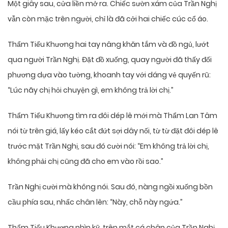
Một giây sau, cửa liền mở ra. Chiếc sườn xám của Trần Nghị
vẫn còn mặc trên người, chỉ là đã cởi hai chiếc cúc cổ áo.
Thẩm Tiểu Khương hai tay nâng khăn tắm và đồ ngủ, lướt
qua người Trần Nghị. Đặt đồ xuống, quay người đã thấy đối
phương dựa vào tường, khoanh tay với dáng vẻ quyến rũ:
“Lúc nãy chị hỏi chuyện gì, em không trả lời chị.”
Thẩm Tiểu Khương tìm ra đôi dép lê mới mà Thẩm Lan Tâm
nói từ trên giá, lấy kéo cắt đứt sợi dây nối, từ từ đặt đôi dép lê
trước mặt Trần Nghị, sau đó cười nói: “Em không trả lời chị,
không phải chị cũng đã cho em vào rồi sao.”
Trần Nghị cười mà không nói. Sau đó, nàng ngồi xuống bồn
cầu phía sau, nhấc chân lên: “Này, chỗ này ngứa.”
Thẩm Tiểu Khương nhìn kỹ, trên mắt cá chân của Trần Nghị