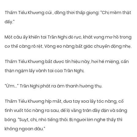
Thẩm Tiểu Khương cúi , đồng thời thấp giọng: “Chị mềm thật
đấy.”
Một câu ấy khiến tai Trần Nghị đỏ rực, khát vọng mơ hồ trong
cơ thể càng rõ rệt. Vòng eo nàng bất giác chuyển động nhẹ.
Thẩm Tiểu Khương bắt được tín hiệu này, hơi hé miệng, cẩn
thận ngậm lấy vành tai của Trần Nghị.
“Ừm…” Trần Nghị phát ra âm thanh hưởng thụ.
Thẩm Tiểu Khương híp mắt, đưa tay xoa lấy tóc nàng, cố
tình vuốt tóc nàng ra sau, để lộ vầng trán đầy đặn và sáng
bóng. “Suỵt, chị, nhỏ tiếng thôi. Bị người lớn nghe thấy thì
không ngoan đâu.”