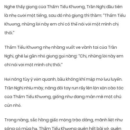
Nghe thấy giọng của Thẩm Tiểu Khương, Trần Nghị đầu tiên
là nhẹ cười một tiếng, sau đó nhỏ giọng thì thầm: “Thẩm Tiểu
Khương, những lời này em chỉ có thể nói với một mình chị
thôi.”
Thẩm Tiểu Khương nhẹ nhàng vuốt ve vành tai của Trần
Nghị, ghé lại gần nhỏ giọng gọi nàng: “Chị, những lời này em
chỉ nói với một mình chị thôi.”
Hơi nóng tùy ý vờn quanh, bầu không khí mập mờ lưu luyến.
Trần Nghị nhíu mày, nâng đôi tay run rẩy lên lộn xộn cào tóc
của Thẩm Tiểu Khương, giống như đang mân mê một chú
cún nhỏ.
Trong nàng, sắc hồng giấc mộng trào dâng, mãnh liệt như
sóng cỏ mùa hạ. Thẩm Tiểu Khương quên hết bài vở, quên