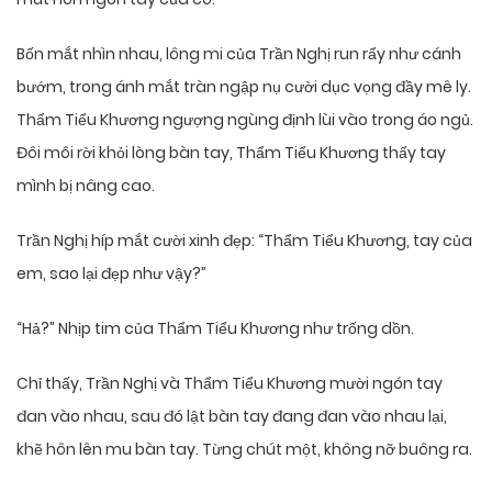
Bốn mắt nhìn nhau, lông mi của Trần Nghị run rẩy như cánh
bướm, trong ánh mắt tràn ngập nụ cười dục vọng đầy mê ly.
Thẩm Tiểu Khương ngượng ngùng định lùi vào trong áo ngủ.
Đôi môi rời khỏi lòng bàn tay, Thẩm Tiểu Khương thấy tay
mình bị nâng cao.
Trần Nghị híp mắt cười xinh đẹp: “Thẩm Tiểu Khương, tay của
em, sao lại đẹp như vậy?”
“Hả?” Nhịp tim của Thẩm Tiểu Khương như trống dồn.
Chỉ thấy, Trần Nghị và Thẩm Tiểu Khương mười ngón tay
đan vào nhau, sau đó lật bàn tay đang đan vào nhau lại,
khẽ hôn lên mu bàn tay. Từng chút một, không nỡ buông ra.