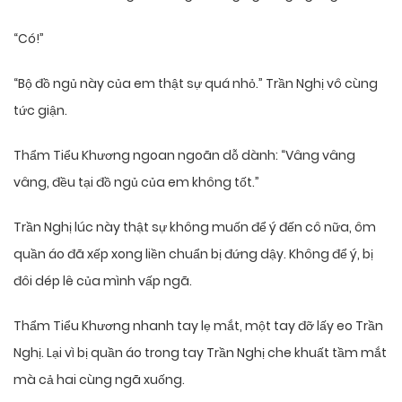
“Có!”
“Bộ đồ ngủ này của em thật sự quá nhỏ.” Trần Nghị vô cùng
tức giận.
Thẩm Tiểu Khương ngoan ngoãn dỗ dành: “Vâng vâng
vâng, đều tại đồ ngủ của em không tốt.”
Trần Nghị lúc này thật sự không muốn để ý đến cô nữa, ôm
quần áo đã xếp xong liền chuẩn bị đứng dậy. Không để ý, bị
đôi dép lê của mình vấp ngã.
Thẩm Tiểu Khương nhanh tay lẹ mắt, một tay đỡ lấy eo Trần
Nghị. Lại vì bị quần áo trong tay Trần Nghị che khuất tầm mắt
mà cả hai cùng ngã xuống.