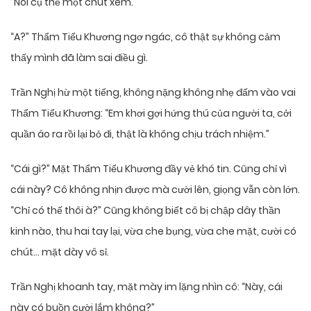
“Nói cụ thể một chút xem.”
“A?” Thẩm Tiểu Khương ngơ ngác, cô thật sự không cảm
thấy mình đã làm sai điều gì.
Trần Nghị hừ một tiếng, không nặng không nhẹ đấm vào vai
Thẩm Tiểu Khương: “Em khơi gợi hứng thú của người ta, cởi
quần áo ra rồi lại bỏ đi, thật là không chịu trách nhiệm.”
“Cái gì?” Mặt Thẩm Tiểu Khương đầy vẻ khó tin. Cũng chỉ vì
cái này? Cô không nhịn được mà cười lên, giọng vẫn còn lớn.
“Chỉ có thế thôi à?” Cũng không biết cô bị chập dây thần
kinh nào, thu hai tay lại, vừa che bụng, vừa che mặt, cười có
chút… mặt dày vô sỉ.
Trần Nghị khoanh tay, mặt mày im lặng nhìn cô: “Này, cái
này có buồn cười lắm không?”