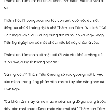
Thẩm Lan Tâm ôm hai chiếc khăn tắm sạch, vừa nói vừa đi
tới.
Thẩm Tiểu Khương xoa mái tóc còn ướt, cười yếu ớt một
tiếng, sự chú ý không đặt ở chỗ Thẩm Lan Tâm. “A, có rồi!” Cô
lục tung đồ đạc, cuối cùng cũng tìm ra một bộ đồ ngủ ưng ý.
Trần Nghị gầy hơn cô một chút, mặc bộ này chắc là vừa.
Thẩm Lan Tâm nhìn cô một cái, rồi véo vào khóe miệng cô:
“Con đấy, đúng là không ngoan.”
“Làm gì có ạ?” Thẩm Tiểu Khương sờ vào gương mặt bị véo
của mình, trong lòng phàn nàn, mẹ ra tay còn nặng hơn cả
Trần Nghị.
“Cái khăn tắm này là mẹ mua ở cửa hàng đồ gia dụng trước
đây, còn mới chưa dùng, mác vừa mới cắt,” Thẩm Lan Tâm