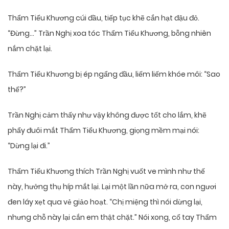
Thẩm Tiểu Khương cúi đầu, tiếp tục khẽ cắn hạt đậu đỏ.
“Đừng…” Trần Nghị xoa tóc Thẩm Tiểu Khương, bỗng nhiên
nắm chặt lại.
Thẩm Tiểu Khương bị ép ngẩng đầu, liếm liếm khóe môi: “Sao
thế?”
Trần Nghị cảm thấy như vậy không được tốt cho lắm, khẽ
phẩy đuôi mắt Thẩm Tiểu Khương, giọng mềm mại nói:
“Dừng lại đi.”
Thẩm Tiểu Khương thích Trần Nghị vuốt ve mình như thế
này, hưởng thụ híp mắt lại. Lại một lần nữa mở ra, con ngươi
đen láy xẹt qua vẻ giảo hoạt. “Chị miệng thì nói dừng lại,
nhưng chỗ này lại cắn em thật chặt.” Nói xong, cổ tay Thẩm