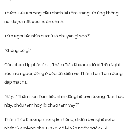
Thẩm Tiểu Khương điều chỉnh lại tâm trạng, ấp úng không
nói được một câu hoàn chỉnh.
Trần Nghị liếc nhìn cửa: “Có chuyện gì sao?”
“Không có gì.”
Còn chưa kịp phản ứng, Thẩm Tiểu Khương đã bị Trần Nghị
xách ra ngoài, đứng ở cửa đối diện với Thẩm Lan Tâm đang
đắp mặt nạ.
“Hầy…” Thẩm Lan Tâm liếc nhìn đồng hồ trên tường, “bạn học
này, cháu tắm hay là chưa tắm vậy?”
Thẩm Tiểu Khương không lên tiếng, đi đến bên ghế sofa,
nhét đầy miệng nho. Bị sặc, cô lại vẫn ngây ngô cười.