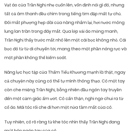
Vạt áo của Trần Nghị nhẹ cuốn lên, vốn định nói gì đó, nhưng
tất cả âm thanh đều chìm trong tiếng tim đập mất tự chủ.
Đôi mắt phượng hẹp dài của nàng nhắm lại, hơi nước mông
lung lan tràn trong đáy mắt. Qua lớp vải áo mỏng manh,
Trần Nghị thấy trước mắt nhô lên một cái bọc không nhỏ. Cái
bọc đó từ từ di chuyển tới, mang theo một phần nóng rực và
một phần không thể kiểm soát.
Năng lực học tập của Thẩm Tiểu Khương mạnh là thật, ngay
cả chuyện này cũng có thể tự mình thông thạo. Cô một tay
còn che miệng Trần Nghị, bỗng nhiên đầu ngón tay truyền
đến một cảm giác ẩm ướt. Cô cẩn thận, nghi ngờ chui ra từ
cổ áo. Mái tóc rối che đi hơn một nửa tầm mắt của cô.
Tuy nhiên, cô rõ ràng từ khe tóc nhìn thấy Trần Nghị đang
mút hôn ngón tay của cô.