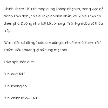
Chính Thẩm Tiểu Khương cũng không nhận ra, trong việc dỗ
dành Trần Nghị, cô siêu cấp có kiên nhẫn, và lại siêu cấp có
thiên phú. Dường như, bất kể cô nói gì, Trần Nghị đều sẽ thỏa
hiệp.
“Ừm… đến cả đồ ngủ của em cũng bị nhuốm mùi thơm rồi.”
Thẩm Tiểu Khương lại bổ sung một câu.
Trần Nghị nén cười.
“Chị cười rồi.”
“Chị không có.”
“Chị chính là cười rồi.”