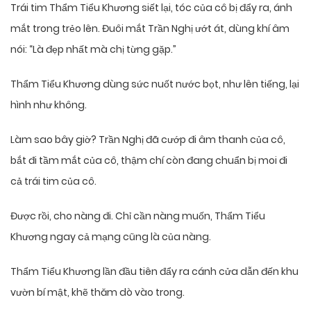
Trái tim Thẩm Tiểu Khương siết lại, tóc của cô bị đẩy ra, ánh
mắt trong trẻo lên. Đuôi mắt Trần Nghị ướt át, dùng khí âm
nói: “Là đẹp nhất mà chị từng gặp.”
Thẩm Tiểu Khương dùng sức nuốt nước bọt, như lên tiếng, lại
hình như không.
Làm sao bây giờ? Trần Nghị đã cướp đi âm thanh của cô,
bắt đi tầm mắt của cô, thậm chí còn đang chuẩn bị moi đi
cả trái tim của cô.
Được rồi, cho nàng đi. Chỉ cần nàng muốn, Thẩm Tiểu
Khương ngay cả mạng cũng là của nàng.
Thẩm Tiểu Khương lần đầu tiên đẩy ra cánh cửa dẫn đến khu
vườn bí mật, khẽ thăm dò vào trong.