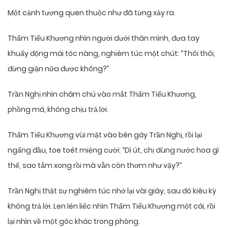
Một cảnh tượng quen thuộc như đã từng xảy ra.
Thẩm Tiểu Khương nhìn người dưới thân mình, đưa tay
khuấy động mái tóc nàng, nghiêm túc một chút: “Thôi thôi,
đừng giận nữa được không?”
Trần Nghị nhìn chăm chú vào mắt Thẩm Tiểu Khương,
phồng má, không chịu trả lời.
Thẩm Tiểu Khương vùi mặt vào bên gáy Trần Nghị, rồi lại
ngẩng đầu, toe toét miệng cười: “Dì út, chị dùng nước hoa gì
thế, sao tắm xong rồi mà vẫn còn thơm như vậy?”
Trần Nghị thật sự nghiêm túc nhớ lại vài giây, sau đó kiêu kỳ
không trả lời. Len lén liếc nhìn Thẩm Tiểu Khương một cái, rồi
lại nhìn về một góc khác trong phòng.