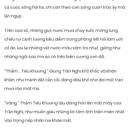
cả cuộc sống hối hả, chỉ còn theo cơn sóng cuộn trào ấy mà
lặn ngụp.
Trên cửa sổ, những giọt nước mưa chảy xuôi, mông lung,
chiếu rọi cảnh tượng kiều diễm trong phòng. Mồ hôi làm ướt
cổ áo, lưu lại những vệt nước màu xám tro nhạt, giống như
những ngôi sao mờ ảo nở trên biên cương sơn dã.
“Thẩm… Tiểu Khương.” Giọng Trần Nghị khô khốc và khàn
khàn, như mảnh đất cằn cỗi, đang đau khổ chờ đợi một trận
mưa rào mát mẻ.
“Vâng.” Thẩm Tiểu Khương dịu dàng hôn lên mắt mày của
Trần Nghị, như muốn giấu những lời tâm tình triền miên nhất
vào trong nếp nhăn nơi khóe mắt.