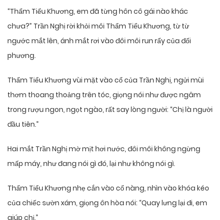
“Thẩm Tiểu Khương, em đã từng hôn cô gái nào khác
chưa?” Trần Nghị rời khỏi môi Thẩm Tiểu Khương, từ từ
ngước mắt lên, ánh mắt rơi vào đôi môi run rẩy của đối
phương.
Thẩm Tiểu Khương vùi mặt vào cổ của Trần Nghị, ngửi mùi
thơm thoang thoảng trên tóc, giọng nói như được ngâm
trong rượu ngon, ngọt ngào, rất say lòng người: “Chị là người
đầu tiên.”
Hai mắt Trần Nghị mờ mịt hơi nước, đôi môi không ngừng
mấp máy, như đang nói gì đó, lại như không nói gì.
Thẩm Tiểu Khương nhẹ cắn vào cổ nàng, nhìn vào khóa kéo
của chiếc sườn xám, giọng ôn hòa nói: “Quay lưng lại đi, em
giúp chị.”