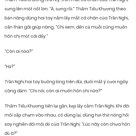
sưng lên một nốt lớn. “À, sưng rồi.” Thẩm Tiểu Khương theo
bản năng dùng hai tay nắm lấy mắt cá chân của Trần Nghị,
cẩn thận gãi giúp nàng, “Chị xem, đến cả muỗi cũng muốn
hôn chị một cái đấy.”
“Còn ai nữa?”
“Hả?”
Trần Nghị hai tay buông lỏng trên đùi, đuôi mắt ý cười ngày
càng đậm: “Chị nói, còn ai muốn hôn chị nữa?”
Thẩm Tiểu Khương tiến lại gần, kẹp lấy cằm Trần Nghị. Khi đôi
môi sắp chạm vào nhau, cô dừng lại, dùng hơi thở nóng hổi
xay nghiền đôi môi đỏ của Trần Nghị: “Lúc nãy còn chưa hôn
đủ à?”