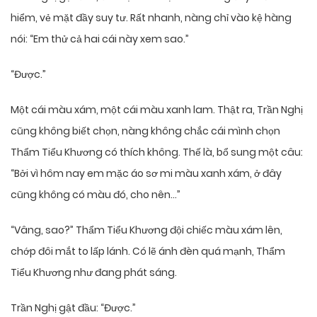
hiểm, vẻ mặt đầy suy tư. Rất nhanh, nàng chỉ vào kệ hàng
nói: “Em thử cả hai cái này xem sao.”
“Được.”
Một cái màu xám, một cái màu xanh lam. Thật ra, Trần Nghị
cũng không biết chọn, nàng không chắc cái mình chọn
Thẩm Tiểu Khương có thích không. Thế là, bổ sung một câu:
“Bởi vì hôm nay em mặc áo sơ mi màu xanh xám, ở đây
cũng không có màu đó, cho nên…”
“Vâng, sao?” Thẩm Tiểu Khương đội chiếc màu xám lên,
chớp đôi mắt to lấp lánh. Có lẽ ánh đèn quá mạnh, Thẩm
Tiểu Khương như đang phát sáng.
Trần Nghị gật đầu: “Được.”