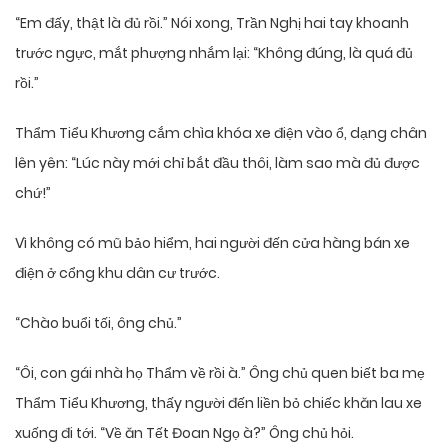
“Em đấy, thật là đủ rồi.” Nói xong, Trần Nghị hai tay khoanh
trước ngực, mắt phượng nhắm lại: “Không đúng, là quá đủ
rồi.”
Thẩm Tiểu Khương cắm chìa khóa xe điện vào ổ, dạng chân
lên yên: “Lúc này mới chỉ bắt đầu thôi, làm sao mà đủ được
chứ!”
Vì không có mũ bảo hiểm, hai người đến cửa hàng bán xe
điện ở cổng khu dân cư trước.
“Chào buổi tối, ông chủ.”
“Ôi, con gái nhà họ Thẩm về rồi à.” Ông chủ quen biết ba mẹ
Thẩm Tiểu Khương, thấy người đến liền bỏ chiếc khăn lau xe
xuống đi tới. “Về ăn Tết Đoan Ngọ à?” Ông chủ hỏi.