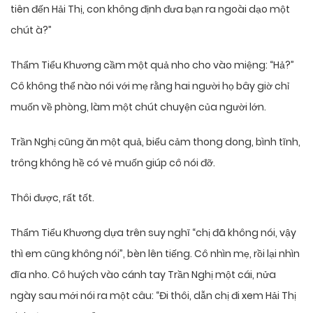
tiên đến Hải Thị, con không định đưa bạn ra ngoài dạo một
chút à?”
Thẩm Tiểu Khương cầm một quả nho cho vào miệng: “Hả?”
Cô không thể nào nói với mẹ rằng hai người họ bây giờ chỉ
muốn về phòng, làm một chút chuyện của người lớn.
Trần Nghị cũng ăn một quả, biểu cảm thong dong, bình tĩnh,
trông không hề có vẻ muốn giúp cô nói đỡ.
Thôi được, rất tốt.
Thẩm Tiểu Khương dựa trên suy nghĩ “chị đã không nói, vậy
thì em cũng không nói”, bèn lên tiếng. Cô nhìn mẹ, rồi lại nhìn
đĩa nho. Cô huých vào cánh tay Trần Nghị một cái, nửa
ngày sau mới nói ra một câu: “Đi thôi, dẫn chị đi xem Hải Thị