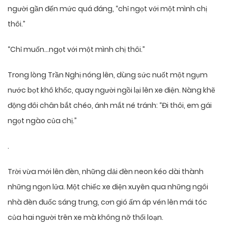
người gần đến mức quá đáng, “chỉ ngọt với một mình chị
thôi.”
“Chỉ muốn…ngọt với một mình chị thôi.”
Trong lòng Trần Nghị nóng lên, dùng sức nuốt một ngụm
nước bọt khô khốc, quay người ngồi lại lên xe điện. Nàng khẽ
động đôi chân bắt chéo, ánh mắt né tránh: “Đi thôi, em gái
ngọt ngào của chị.”
.
Trời vừa mới lên đèn, những dải đèn neon kéo dài thành
những ngọn lửa. Một chiếc xe điện xuyên qua những ngôi
nhà đèn đuốc sáng trưng, cơn gió ấm áp vén lên mái tóc
của hai người trên xe mà không nỡ thổi loạn.