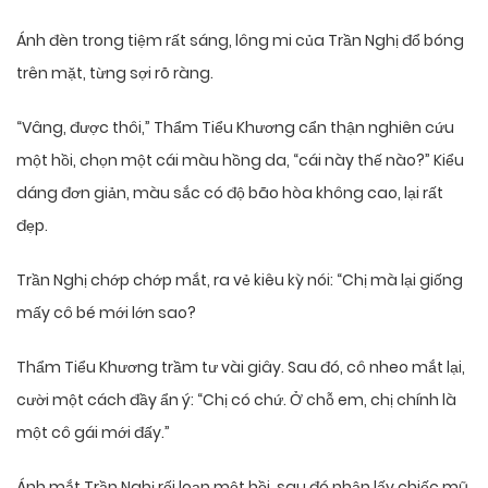
Ánh đèn trong tiệm rất sáng, lông mi của Trần Nghị đổ bóng
trên mặt, từng sợi rõ ràng.
“Vâng, được thôi,” Thẩm Tiểu Khương cẩn thận nghiên cứu
một hồi, chọn một cái màu hồng da, “cái này thế nào?” Kiểu
dáng đơn giản, màu sắc có độ bão hòa không cao, lại rất
đẹp.
Trần Nghị chớp chớp mắt, ra vẻ kiêu kỳ nói: “Chị mà lại giống
mấy cô bé mới lớn sao?
Thẩm Tiểu Khương trầm tư vài giây. Sau đó, cô nheo mắt lại,
cười một cách đầy ẩn ý: “Chị có chứ. Ở chỗ em, chị chính là
một cô gái mới đấy.”
Ánh mắt Trần Nghị rối loạn một hồi, sau đó nhận lấy chiếc mũ