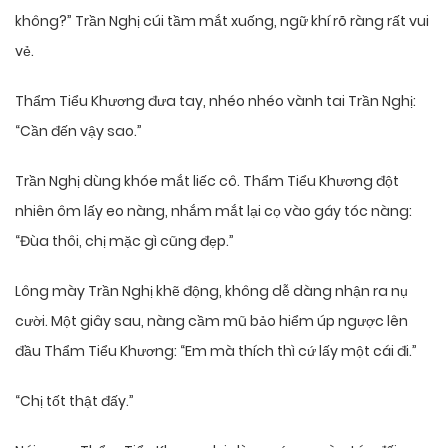
không?” Trần Nghị cúi tầm mắt xuống, ngữ khí rõ ràng rất vui
vẻ.
Thẩm Tiểu Khương đưa tay, nhéo nhéo vành tai Trần Nghị:
“Cần đến vậy sao.”
Trần Nghị dùng khóe mắt liếc cô. Thẩm Tiểu Khương đột
nhiên ôm lấy eo nàng, nhắm mắt lại cọ vào gáy tóc nàng:
“Đùa thôi, chị mặc gì cũng đẹp.”
Lông mày Trần Nghị khẽ động, không dễ dàng nhận ra nụ
cười. Một giây sau, nàng cầm mũ bảo hiểm úp ngược lên
đầu Thẩm Tiểu Khương: “Em mà thích thì cứ lấy một cái đi.”
“Chị tốt thật đấy.”