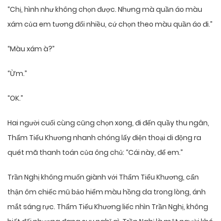
“Chị, hình như không chọn được. Nhưng mà quần áo màu
xám của em tương đối nhiều, cứ chọn theo màu quần áo đi.”
“Màu xám à?”
“Ừm.”
“OK.”
Hai người cuối cùng cũng chọn xong, đi đến quầy thu ngân,
Thẩm Tiểu Khương nhanh chóng lấy điện thoại di động ra
quét mã thanh toán của ông chủ: “Cái này, để em.”
Trần Nghị không muốn giành với Thẩm Tiểu Khương, cẩn
thận ôm chiếc mũ bảo hiểm màu hồng da trong lòng, ánh
mắt sáng rực. Thẩm Tiểu Khương liếc nhìn Trần Nghị, không