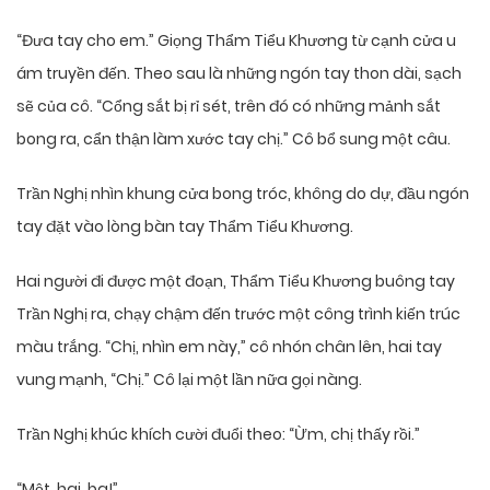
“Đưa tay cho em.” Giọng Thẩm Tiểu Khương từ cạnh cửa u
ám truyền đến. Theo sau là những ngón tay thon dài, sạch
sẽ của cô. “Cổng sắt bị rỉ sét, trên đó có những mảnh sắt
bong ra, cẩn thận làm xước tay chị.” Cô bổ sung một câu.
Trần Nghị nhìn khung cửa bong tróc, không do dự, đầu ngón
tay đặt vào lòng bàn tay Thẩm Tiểu Khương.
Hai người đi được một đoạn, Thẩm Tiểu Khương buông tay
Trần Nghị ra, chạy chậm đến trước một công trình kiến trúc
màu trắng. “Chị, nhìn em này,” cô nhón chân lên, hai tay
vung mạnh, “Chị.” Cô lại một lần nữa gọi nàng.
Trần Nghị khúc khích cười đuổi theo: “Ừm, chị thấy rồi.”
“Một, hai, ba!”