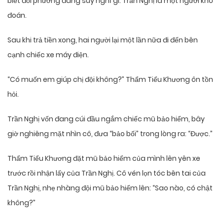
biết đối phương đang suy nghĩ gì. Trần Nghị là một người khó
đoán.
Sau khi trả tiền xong, hai người lại một lần nữa đi đến bên
cạnh chiếc xe máy điện.
“Có muốn em giúp chị đội không?” Thẩm Tiểu Khương ôn tồn
hỏi.
Trần Nghị vốn đang cúi đầu ngắm chiếc mũ bảo hiểm, bây
giờ nghiêng mặt nhìn cô, đưa “bảo bối” trong lòng ra: “Được.”
Thẩm Tiểu Khương đặt mũ bảo hiểm của mình lên yên xe
trước rồi nhận lấy của Trần Nghị. Cô vén lọn tóc bên tai của
Trần Nghị, nhẹ nhàng đội mũ bảo hiểm lên: “Sao nào, có chật
không?”