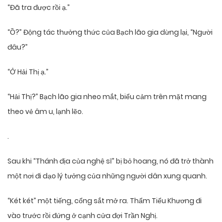
“Đã tra được rồi ạ.”
“Ồ?” Động tác thưởng thức của Bạch lão gia dừng lại, “Người
đâu?”
“Ở Hải Thị ạ.”
“Hải Thị?” Bạch lão gia nheo mắt, biểu cảm trên mặt mang
theo vẻ âm u, lạnh lẽo.
.
Sau khi “Thánh địa của nghệ sĩ” bị bỏ hoang, nó đã trở thành
một nơi đi dạo lý tưởng của những người dân xung quanh.
“Két két” một tiếng, cổng sắt mở ra. Thẩm Tiểu Khương đi
vào trước rồi đứng ở cạnh cửa đợi Trần Nghị.