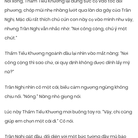
Nói xong, Thẩm Tiểu Khương lại dùng sức cọ vào tóc đối
phương, chóp mũi nhẹ nhàng lướt qua làn da gáy của Trần
Nghị. Mặc dù rất thích chú cún con này cọ vào mình như vậy,
nhưng Trần Nghị vẫn nhắc nhở: “Nơi công cộng, chú ý một
chút.”
Thẩm Tiểu Khương ngoảnh đầu lại nhìn vào mắt nàng: “Nơi
công cộng thì sao chứ, ai quy định không được dính lấy mỹ
nữ?”
Trần Nghị nhìn cô một cái, biểu cảm ngượng ngùng không
chịu nổi. “Nóng.” Nàng nhỏ giọng nói.
Lúc này Thẩm Tiểu Khương mới buông tay ra. “Vậy, chị cũng
giúp em chọn một cái đi.” Cô nói.
Trần Nghị gật đầu, đối diện với một bức tường đầy mũ bảo