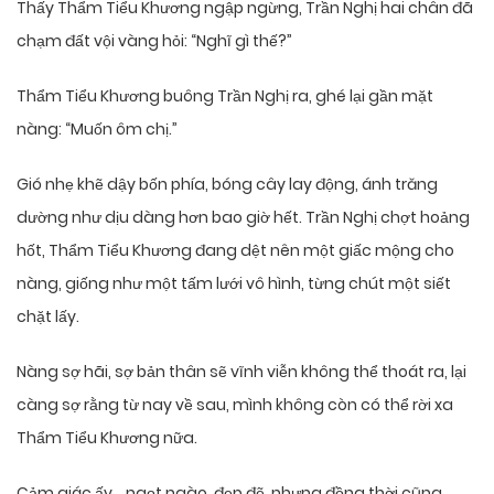
Thấy Thẩm Tiểu Khương ngập ngừng, Trần Nghị hai chân đã
chạm đất vội vàng hỏi: “Nghĩ gì thế?”
Thẩm Tiểu Khương buông Trần Nghị ra, ghé lại gần mặt
nàng: “Muốn ôm chị.”
Gió nhẹ khẽ dậy bốn phía, bóng cây lay động, ánh trăng
dường như dịu dàng hơn bao giờ hết. Trần Nghị chợt hoảng
hốt, Thẩm Tiểu Khương đang dệt nên một giấc mộng cho
nàng, giống như một tấm lưới vô hình, từng chút một siết
chặt lấy.
Nàng sợ hãi, sợ bản thân sẽ vĩnh viễn không thể thoát ra, lại
càng sợ rằng từ nay về sau, mình không còn có thể rời xa
Thẩm Tiểu Khương nữa.
Cảm giác ấy… ngọt ngào, đẹp đẽ, nhưng đồng thời cũng