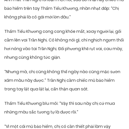
bảo hiểm trên tay Thẩm Tiểu Khương, nhàn nhạt đáp: “Chị
không phải là cô gái mới lớn đâu.”
Thẩm Tiểu Khương cong cong khóe mắt, xoay người lại, gối
cằm lên vai Trần Nghị. Cô không nói gì, chỉ nghịch ngợm thổi
hơi nóng vào tai Trần Nghị. Đối phương khẽ rụt vai, cau mày,
nhưng cũng không tức giận.
“Nhưng mà, chị cũng không thể ngày nào cũng mặc sườn
xám màu này được.” Trần Nghị cầm chiếc mũ bảo hiểm
trong tay lật qua lật lại, cẩn thận quan sát.
Thẩm Tiểu Khương bĩu môi: “Vậy thì sau này chị cứ mua
những màu sắc tương tự là được rồi.”
“Vì một cái mũ bảo hiểm, chị có cần thiết phải làm vậy