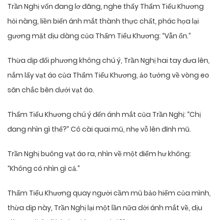
Trần Nghị vốn đang lơ đãng, nghe thấy Thẩm Tiểu Khương
hỏi nàng, liền biến ánh mắt thành thực chất, phác họa lại
gương mặt dịu dàng của Thẩm Tiểu Khương: “Vẫn ổn.”
Thừa dịp đối phương không chú ý, Trần Nghị hai tay đưa lên,
nắm lấy vạt áo của Thẩm Tiểu Khương, ảo tưởng về vòng eo
săn chắc bên dưới vạt áo.
Thẩm Tiểu Khương chú ý đến ánh mắt của Trần Nghị: “Chị
đang nhìn gì thế?” Cô cài quai mũ, nhẹ vỗ lên đỉnh mũ.
Trần Nghị buông vạt áo ra, nhìn về một điểm hư không:
“Không có nhìn gì cả.”
Thẩm Tiểu Khương quay người cầm mũ bảo hiểm của mình,
thừa dịp này, Trần Nghị lại một lần nữa dời ánh mắt về, dịu