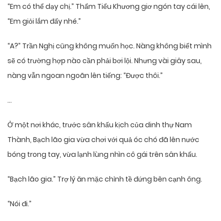
“Em có thể dạy chị.” Thẩm Tiểu Khương giơ ngón tay cái lên,
“Em giỏi lắm đấy nhé.”
“A?” Trần Nghị cũng không muốn học. Nàng không biết mình
sẽ có trường hợp nào cần phải bơi lội. Nhưng vài giây sau,
nàng vẫn ngoan ngoãn lên tiếng: “Được thôi.”
…
Ở một nơi khác, trước sân khấu kịch của dinh thự Nam
Thành, Bạch lão gia vừa chơi với quả óc chó đã lên nước
bóng trong tay, vừa lạnh lùng nhìn cô gái trên sân khấu.
“Bạch lão gia.” Trợ lý ăn mặc chỉnh tề đứng bên cạnh ông.
“Nói đi.”