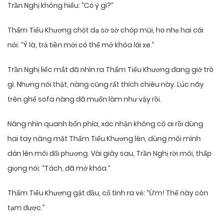
Trần Nghị không hiểu: “Có ý gì?”
Thẩm Tiểu Khương chột dạ sờ sờ chóp mũi, ho nhẹ hai cái
nói: “Ý là, trả tiền mới có thể mở khóa lái xe.”
Trần Nghị liếc mắt đã nhìn ra Thẩm Tiểu Khương đang giở trò
gì. Nhưng nói thật, nàng cũng rất thích chiêu này. Lúc nãy
trên ghế sofa nàng đã muốn làm như vậy rồi.
Nàng nhìn quanh bốn phía, xác nhận không có ai rồi dùng
hai tay nâng mặt Thẩm Tiểu Khương lên, dùng môi mình
dán lên môi đối phương. Vài giây sau, Trần Nghị rời môi, thấp
giọng nói: “Tách, đã mở khóa.”
Thẩm Tiểu Khương gật đầu, cố tình ra vẻ: “Ừm! Thế này còn
tạm được.”