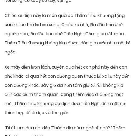
Nói xong, cô xoay cổ tay, vặn ga.
Chiếc xe điện này là món quà ba Thẩm Tiểu Khương tặng
sau khi cô thi đại học xong. Chiếc xe nhỏ, lần đầu tiên chở
người khác, lần đầu tiên chở Trần Nghị. Cảm giác rất khác.
Thẩm Tiểu Khương không kìm được, đón gió cười như một kẻ
ngốc.
Xe máy điện lượn lách, xuyên qua hết con phố này đến con
phố khác, đi qua hết con đường quen thuộc lại xa lạ này đến
con đường khác. Bây giờ đã hơn tám giờ tối rồi, không kịp
đến các điểm tham quan. Cộng thêm việc đi đường mệt
mỏi, Thẩm Tiểu Khương dự định đưa Trần Nghị đến một nơi
thích hợp để đi dạo và thư giãn.
“Dì út, em đưa chị đến ‘Thánh địa của nghệ sĩ’ nhé?” Thẩm