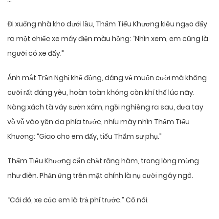
Đi xuống nhà kho dưới lầu, Thẩm Tiểu Khương kiêu ngạo đẩy
ra một chiếc xe máy điện màu hồng: “Nhìn xem, em cũng là
người có xe đấy.”
Ánh mắt Trần Nghị khẽ động, dáng vẻ muốn cười mà không
cười rất đáng yêu, hoàn toàn không còn khí thế lúc nãy.
Nàng xách tà váy sườn xám, ngồi nghiêng ra sau, đưa tay
vỗ vỗ vào yên da phía trước, nhíu mày nhìn Thẩm Tiểu
Khương: “Giao cho em đấy, tiểu Thẩm sư phụ.”
Thẩm Tiểu Khương cắn chặt răng hàm, trong lòng mừng
như điên. Phản ứng trên mặt chính là nụ cười ngây ngô.
“Cái đó, xe của em là trả phí trước.” Cô nói.