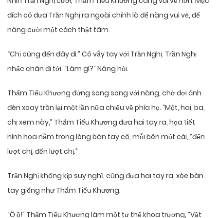
Nhìn Trần Nghị cười, Thẩm Tiểu Khương càng vui vẻ hơn. Mục
đích cô đưa Trần Nghị ra ngoài chính là để nàng vui vẻ, để
nàng cười một cách thật tâm.
“Chị cũng đến đây đi.” Cô vẫy tay với Trần Nghị. Trần Nghị
nhấc chân đi tới. “Làm gì?” Nàng hỏi.
Thẩm Tiểu Khương đứng song song với nàng, chờ đợi ánh
đèn xoay tròn lại một lần nữa chiếu về phía họ. “Một, hai, ba,
chị xem này,” Thẩm Tiểu Khương đưa hai tay ra, họa tiết
hình hoa nằm trong lòng bàn tay cô, mỗi bên một cái, “đến
lượt chị, đến lượt chị.”
Trần Nghị không kịp suy nghĩ, cũng đưa hai tay ra, xòe bàn
tay giống như Thẩm Tiểu Khương.
“Ồ ồ!” Thẩm Tiểu Khương làm một tư thế khoa trương, “Vật