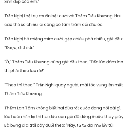
xinh đẹp của em.”
Trần Nghị thật sự muốn bật cười với Thẩm Tiểu Khương. Hai
cao thủ so chiêu, ai cũng có tám trăm cái đầu óc.
Trần Nghị hé miệng mỉm cười, gặp chiêu phá chiêu, gật đầu:
“Được, đi thì đi.”
“Ồ,” Thẩm Tiểu Khương cũng gật đầu theo, “Đến lúc đâm lao
thì phải theo lao rồi!”
“Theo thì theo.” Trần Nghị quay người, mái tóc vung lên mặt
Thẩm Tiểu Khương.
Thẩm Lan Tâm không biết hai đứa rốt cuộc đang nói cái gì,
lúc hoàn hồn lại thì hai đứa con gái đã đứng ở cửa thay giày.
Bà bưng đĩa trái cây đuổi theo: “Này, từ từ đã, mẹ lấy túi