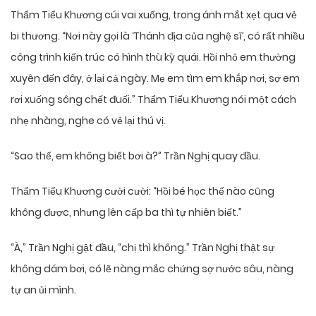
Thẩm Tiểu Khương cúi vai xuống, trong ánh mắt xẹt qua vẻ
bi thương. “Nơi này gọi là ‘Thánh địa của nghệ sĩ’, có rất nhiều
công trình kiến trúc có hình thù kỳ quái. Hồi nhỏ em thường
xuyên đến đây, ở lại cả ngày. Mẹ em tìm em khắp nơi, sợ em
rơi xuống sông chết đuối.” Thẩm Tiểu Khương nói một cách
nhẹ nhàng, nghe có vẻ lại thú vị.
“Sao thế, em không biết bơi à?” Trần Nghị quay đầu.
Thẩm Tiểu Khương cười cười: “Hồi bé học thế nào cũng
không được, nhưng lên cấp ba thì tự nhiên biết.”
“À,” Trần Nghị gật đầu, “chị thì không.” Trần Nghị thật sự
không dám bơi, có lẽ nàng mắc chứng sợ nước sâu, nàng
tự an ủi mình.