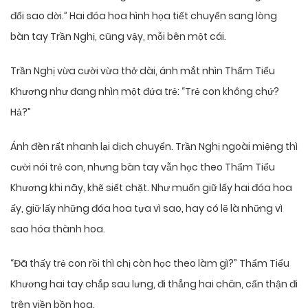
đổi sao dời.” Hai đóa hoa hình họa tiết chuyển sang lòng
bàn tay Trần Nghị, cũng vậy, mỗi bên một cái.
Trần Nghị vừa cười vừa thở dài, ánh mắt nhìn Thẩm Tiểu
Khương như đang nhìn một đứa trẻ: “Trẻ con không chứ?
Hả?”
Ánh đèn rất nhanh lại dịch chuyển. Trần Nghị ngoài miệng thì
cười nói trẻ con, nhưng bàn tay vẫn học theo Thẩm Tiểu
Khương khi nãy, khẽ siết chặt. Như muốn giữ lấy hai đóa hoa
ấy, giữ lấy những đóa hoa tựa vì sao, hay có lẽ là những vì
sao hóa thành hoa.
“Đã thấy trẻ con rồi thì chị còn học theo làm gì?” Thẩm Tiểu
Khương hai tay chắp sau lưng, đi thẳng hai chân, cẩn thận đi
trên viền bồn hoa.