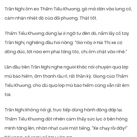
Trần Nghị ôm eo Thẩm Tiểu Khương, gò má dán vào lưng cô,
cảm nhận nhiệt độ của đối phương. Thật tốt.
Thẩm Tiểu Khương dừng lại ở ngã tư đèn đỏ, nắm lấy cổ tay
Trần Nghị, nghiêng đầu hỏi nàng: “Giờ này ở Hải Thị xe cộ
đông đúc, lát nữa em phải tăng tốc, chị ôm chặt vào nhé.”
Lần đầu tiên Trần Nghị nghe người khác nói chuyện qua lớp
mũ bảo hiểm, âm thanh rầu rĩ, rất thần kỳ. Giọng của Thẩm
Tiểu Khương, cho dù qua lớp mũ bảo hiểm cũng vẫn rất êm
tai.
Trần Nghị không nói gì, trực tiếp dùng hành động đáp lại.
Thẩm Tiểu Khương đột nhiên cảm thấy sức lực ở bên hông
mình tăng lên, nhàn nhạt cười một tiếng. “Xe chạy rồi đây!”