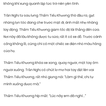
không khí xung quanh lập tức trở nên yên tĩnh.
Trần Nghị từ sau lưng Thẩm Tiểu Khương thò đầu ra, gạt
những lọn tóc đang che trước mặt đi, ánh mắt nhẹ nhàng
lay động. Thẩm Tiểu Khương giảm tốc độ lái thẳng đến cửa.
Nơi này đã lâu không được tu sửa, rất ít có xe đỗ. Trước cánh
cổng khổng lồ, cũng chỉ có một chiếc xe điện nhỏ màu hồng
của họ.
Thẩm Tiểu Khương khóa xe xong, quay người, một tay ôm
người xuống. Trần Nghị có chút lơ mơ hai tay đặt lên vai
Thẩm Tiểu Khương, rất nhỏ giọng nói: “Làm gì thế, chị tự
mình xuống được mà.”
Thẩm Tiểu Khương híp mắt: “Lúc nãy em đã nghĩ…”