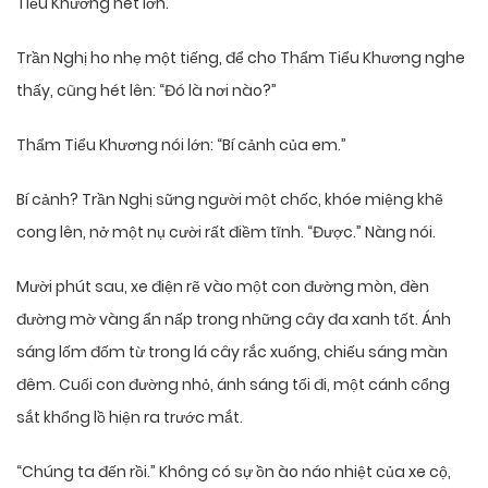
Tiểu Khương hét lớn.
Trần Nghị ho nhẹ một tiếng, để cho Thẩm Tiểu Khương nghe
thấy, cũng hét lên: “Đó là nơi nào?”
Thẩm Tiểu Khương nói lớn: “Bí cảnh của em.”
Bí cảnh? Trần Nghị sững người một chốc, khóe miệng khẽ
cong lên, nở một nụ cười rất điềm tĩnh. “Được.” Nàng nói.
Mười phút sau, xe điện rẽ vào một con đường mòn, đèn
đường mờ vàng ẩn nấp trong những cây đa xanh tốt. Ánh
sáng lốm đốm từ trong lá cây rắc xuống, chiếu sáng màn
đêm. Cuối con đường nhỏ, ánh sáng tối đi, một cánh cổng
sắt khổng lồ hiện ra trước mắt.
“Chúng ta đến rồi.” Không có sự ồn ào náo nhiệt của xe cộ,