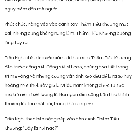
nguy hiểm đến mê người.
Phút chốc, nàng véo vào cánh tay Thẩm Tiểu Khương một
cái, nhưng cũng không nặng lắm. Thẩm Tiểu Khương buông
lỏng tay ra.
Trần Nghị chỉnh lại sườn xám, đi theo sau Thẩm Tiểu Khương
đến trước cổng sắt. Cổng sắt rất cao, những họa tiết trang
trí mạ vàng và những đường vân tinh xảo đều để lộ ra sự huy
hoàng một thời. Bây giờ lại vì lâu năm không được tu sửa
mà trở nên rỉ sét loang lổ. Hai ngọn đèn cổng bẩn thỉu thỉnh
thoảng lóe lên một cái, trông khá rùng rợn.
Trần Nghị theo bản năng nép vào bên cạnh Thẩm Tiểu
Khương: “Đây là nơi nào?”