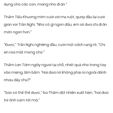
đựng cho các con, mang nho đi ăn.”
Thẩm Tiểu Khương mỉm cười với mẹ ruột, quay đầu lại cười
gian với Trần Nghị: “Nho có gì ngon đâu, em sẽ đưa chị đi ăn
món ngon hơn.”
“Được,” Trần Nghị nghiêng đầu, cười một cách rạng rỡ, “Chị
xin rửa mắt mong chờ.”
Thẩm Lan Tâm ngây người tại chỗ, nhét quả nho trong tay
vào miệng, lẩm bẩm: “Hai đứa nó không phải ra ngoài đánh
nhau đấy chứ?”
“Sao có thể thế được,” ba Thẩm đột nhiên xuất hiện, “hai đứa
trẻ tình cảm tốt mà.”
…