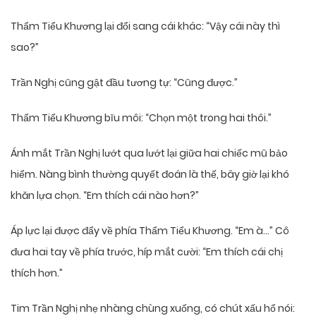
Thẩm Tiểu Khương lại đổi sang cái khác: “Vậy cái này thì
sao?”
Trần Nghị cũng gật đầu tương tự: “Cũng được.”
Thẩm Tiểu Khương bĩu môi: “Chọn một trong hai thôi.”
Ánh mắt Trần Nghị lướt qua lướt lại giữa hai chiếc mũ bảo
hiểm. Nàng bình thường quyết đoán là thế, bây giờ lại khó
khăn lựa chọn. “Em thích cái nào hơn?”
Áp lực lại được đẩy về phía Thẩm Tiểu Khương. “Em à…” Cô
đưa hai tay về phía trước, híp mắt cười: “Em thích cái chị
thích hơn.”
Tim Trần Nghị nhẹ nhàng chùng xuống, có chút xấu hổ nói: