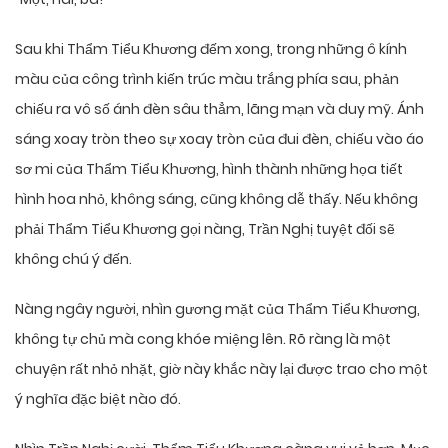
Sau khi Thẩm Tiểu Khương đếm xong, trong những ô kính
màu của công trình kiến trúc màu trắng phía sau, phản
chiếu ra vô số ánh đèn sâu thẳm, lãng mạn và duy mỹ. Ánh
sáng xoay tròn theo sự xoay tròn của đui đèn, chiếu vào áo
sơ mi của Thẩm Tiểu Khương, hình thành những họa tiết
hình hoa nhỏ, không sáng, cũng không dễ thấy. Nếu không
phải Thẩm Tiểu Khương gọi nàng, Trần Nghị tuyệt đối sẽ
không chú ý đến.
Nàng ngây người, nhìn gương mặt của Thẩm Tiểu Khương,
không tự chủ mà cong khóe miệng lên. Rõ ràng là một
chuyện rất nhỏ nhặt, giờ này khắc này lại được trao cho một
ý nghĩa đặc biệt nào đó.