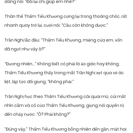
dàng nói: “Đổi lại chị giúp em nhé?”
Thân thể Thẩm Tiểu Khương cứng lại trong thoáng chốc, rất
nhanh quay trở lại, cười nói: “Cầu còn không được.”
Trần Nghị lắc đầu: “Thẩm Tiểu Khương, miệng của em, vốn
đã ngọt như vậy à?”
“Đương nhiên…” Không biết có phải là ảo giác hay không,
Thẩm Tiểu Khương thấy trong mắt Trần Nghị xẹt qua vẻ ác
liệt, lập tức đổi giọng, “không phải.”
Trần Nghị học theo Thẩm Tiểu Khương cài quai mũ, cúi mắt
nhìn cằm và cổ của Thẩm Tiểu Khương, giọng nói quyến rũ
đến chảy nước: “Ồ? Phải không?”
“Đúng vậy,” Thẩm Tiểu Khương bỗng nhiên đến gần, mặt hai