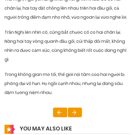
chân lại, hai tay đặt chồng lên nhau trên hai đầu gối, cả
người trông điềm đạm nho nhã, vừa ngoan lại vừa nghe lời.
Trần Nghị lén nhìn cô, cũng bắt chước cô co hai chân lại.
Nàng hai tay vòng quanh đầu gối, cúi thấp đôi mắt, không
nhìn ra được cảm xúc, cũng không biết rốt cuộc đang nghĩ
gì.
Trong không gian mờ tối, thế giới nội tâm của hai người bị
phóng đại vô hạn. Họ ngồi cạnh nhau, nhưng lại đang sâu
đậm tưởng niệm nhau.
YOU MAY ALSO LIKE