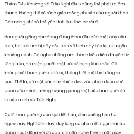
Thẩm Tiểu Khương và Trần Nghị đều không thể phát ra âm
thanh, không thể xé rách giấc mộng phi sắc của người khác.
Các nàng chỉ có thể yên tĩnh tìm thời cơ rời đi.
Hai người giống như đang đứng ở hai đầu của một cây cầu
treo, hai trái tim bị cây cầu treo vô hình này kéo lại, rút ngắn
khoảng cách. Cô nghe những âm thanh kiều diễm truyền từ
tầng trên, hé miệng nuốt một cái cổ họng khô khốc. Cô
không biết hai người kia là ai, không biết mặt họ trông ra
sao. Thế là, cô một cách tự nhiên đưa vào phán đoán chủ
quan của mình, tưởng tượng gương mặt của hai người đó
là của mình và Trần Nghị.
Có lẽ, hai người họ còn kịch liệt hơn, điên cuồng hơn hai
người này. Nghĩ đến đây, đáy lòng cô như một ngọn núi lửa
đang hoạt động với độ cao, chỉ cần nghe thêm một giây