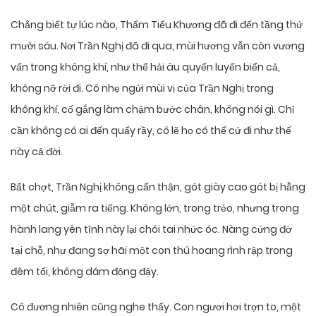
Chẳng biết tự lúc nào, Thẩm Tiểu Khương đã đi đến tầng thứ
mười sáu. Nơi Trần Nghị đã đi qua, mùi hương vẫn còn vương
vấn trong không khí, như thể hải âu quyến luyến biển cả,
không nỡ rời đi. Cô nhẹ ngửi mùi vị của Trần Nghị trong
không khí, cố gắng làm chậm bước chân, không nói gì. Chỉ
cần không có ai đến quấy rầy, có lẽ họ có thể cứ đi như thế
này cả đời.
Bất chợt, Trần Nghị không cẩn thận, gót giày cao gót bị hẫng
một chút, giẫm ra tiếng. Không lớn, trong trẻo, nhưng trong
hành lang yên tĩnh này lại chói tai nhức óc. Nàng cứng đờ
tại chỗ, như đang sợ hãi một con thú hoang rình rập trong
đêm tối, không dám động đậy.
Cô đương nhiên cũng nghe thấy. Con ngươi hơi trợn to, một