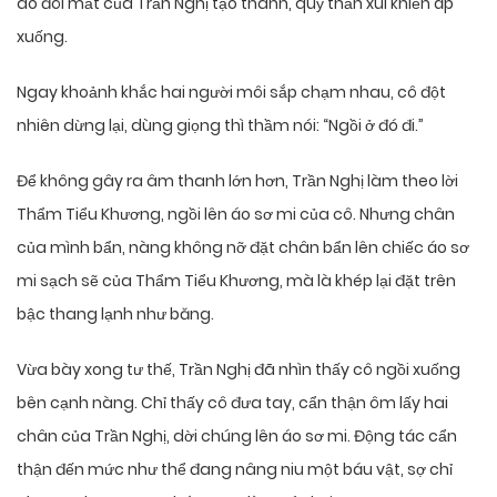
do đôi mắt của Trần Nghị tạo thành, quỷ thần xui khiến áp
xuống.
Ngay khoảnh khắc hai người môi sắp chạm nhau, cô đột
nhiên dừng lại, dùng giọng thì thầm nói: “Ngồi ở đó đi.”
Để không gây ra âm thanh lớn hơn, Trần Nghị làm theo lời
Thẩm Tiểu Khương, ngồi lên áo sơ mi của cô. Nhưng chân
của mình bẩn, nàng không nỡ đặt chân bẩn lên chiếc áo sơ
mi sạch sẽ của Thẩm Tiểu Khương, mà là khép lại đặt trên
bậc thang lạnh như băng.
Vừa bày xong tư thế, Trần Nghị đã nhìn thấy cô ngồi xuống
bên cạnh nàng. Chỉ thấy cô đưa tay, cẩn thận ôm lấy hai
chân của Trần Nghị, dời chúng lên áo sơ mi. Động tác cẩn
thận đến mức như thể đang nâng niu một báu vật, sợ chỉ