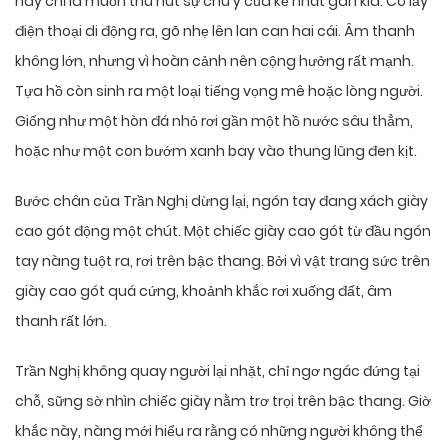
hay chỉ là muốn thu hút sự chú ý của kẻ nhát gan kia. Cô lấy
điện thoại di động ra, gõ nhẹ lên lan can hai cái. Âm thanh
không lớn, nhưng vì hoàn cảnh nên cộng hưởng rất mạnh.
Tựa hồ còn sinh ra một loại tiếng vọng mê hoặc lòng người.
Giống như một hòn đá nhỏ rơi gần một hồ nước sâu thẳm,
hoặc như một con bướm xanh bay vào thung lũng đen kịt.
Bước chân của Trần Nghị dừng lại, ngón tay đang xách giày
cao gót động một chút. Một chiếc giày cao gót từ đầu ngón
tay nàng tuột ra, rơi trên bậc thang. Bởi vì vật trang sức trên
giày cao gót quá cứng, khoảnh khắc rơi xuống đất, âm
thanh rất lớn.
Trần Nghị không quay người lại nhặt, chỉ ngơ ngác đứng tại
chỗ, sững sờ nhìn chiếc giày nằm trơ trọi trên bậc thang. Giờ
khắc này, nàng mới hiểu ra rằng có những người không thể