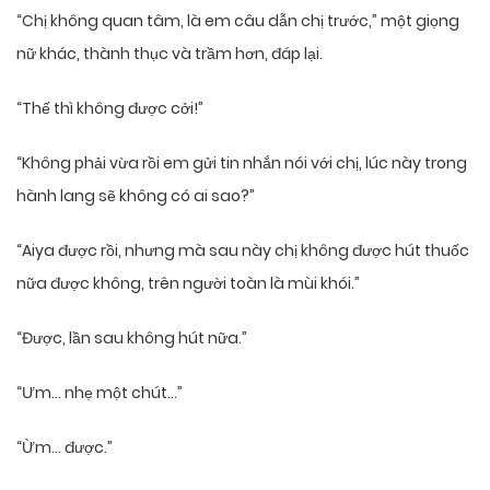
“Chị không quan tâm, là em câu dẫn chị trước,” một giọng
nữ khác, thành thục và trầm hơn, đáp lại.
“Thế thì không được cởi!”
“Không phải vừa rồi em gửi tin nhắn nói với chị, lúc này trong
hành lang sẽ không có ai sao?”
“Aiya được rồi, nhưng mà sau này chị không được hút thuốc
nữa được không, trên người toàn là mùi khói.”
“Được, lần sau không hút nữa.”
“Ưm… nhẹ một chút…”
“Ừm… được.”