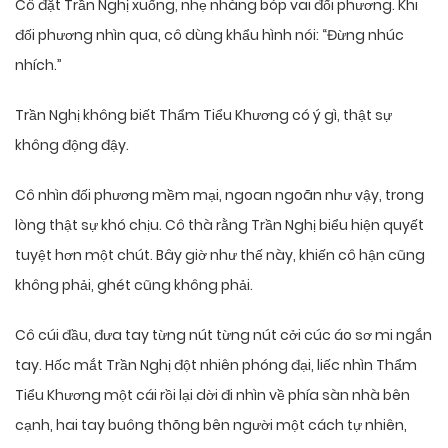
Cô đặt Trần Nghị xuống, nhẹ nhàng bóp vai đối phương. Khi
đối phương nhìn qua, cô dùng khẩu hình nói: “Đừng nhúc
nhích.”
Trần Nghị không biết Thẩm Tiểu Khương có ý gì, thật sự
không động đậy.
Cô nhìn đối phương mềm mại, ngoan ngoãn như vậy, trong
lòng thật sự khó chịu. Cô thà rằng Trần Nghị biểu hiện quyết
tuyệt hơn một chút. Bây giờ như thế này, khiến cô hận cũng
không phải, ghét cũng không phải.
Cô cúi đầu, đưa tay từng nút từng nút cởi cúc áo sơ mi ngắn
tay. Hốc mắt Trần Nghị đột nhiên phóng đại, liếc nhìn Thẩm
Tiểu Khương một cái rồi lại dời đi nhìn về phía sàn nhà bên
cạnh, hai tay buông thõng bên người một cách tự nhiên,