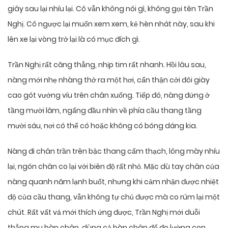
giây sau lại nhíu lại. Cô vẫn không nói gì, không gọi tên Trần
Nghị. Cô ngược lại muốn xem xem, kẻ hèn nhát này, sau khi
lên xe lại vòng trở lại là có mục đích gì.
Trần Nghị rất căng thẳng, nhịp tim rất nhanh. Hồi lâu sau,
nàng mới nhẹ nhàng thở ra một hơi, cẩn thận cởi đôi giày
cao gót vướng víu trên chân xuống. Tiếp đó, nàng đứng ở
tầng mười lăm, ngẩng đầu nhìn về phía cầu thang tầng
mười sáu, nơi có thể có hoặc không có bóng dáng kia.
Nàng đi chân trần trên bậc thang cẩm thạch, lông mày nhíu
lại, ngón chân co lại với biên độ rất nhỏ. Mặc dù tay chân của
nàng quanh năm lạnh buốt, nhưng khi cảm nhận được nhiệt
độ của cầu thang, vẫn không tự chủ được mà co rúm lại một
chút. Rất vất vả mới thích ứng được, Trần Nghị mới duỗi
thẳng mu bàn chân, dùng cả bàn chân để đo lường con