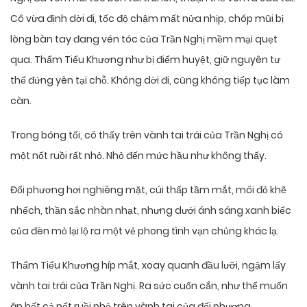
Cô vừa định dời đi, tốc độ chậm mất nửa nhịp, chóp mũi bị
lòng bàn tay đang vén tóc của Trần Nghị mềm mại quẹt
qua. Thẩm Tiểu Khương như bị điểm huyệt, giữ nguyên tư
thế đứng yên tại chỗ. Không dời đi, cũng không tiếp tục làm
càn.
Trong bóng tối, cô thấy trên vành tai trái của Trần Nghị có
một nốt ruồi rất nhỏ. Nhỏ đến mức hầu như không thấy.
Đối phương hơi nghiêng mặt, cúi thấp tầm mắt, môi đỏ khẽ
nhếch, thần sắc nhàn nhạt, nhưng dưới ánh sáng xanh biếc
của đèn mỏ lại lộ ra một vẻ phong tình vạn chủng khác lạ.
Thẩm Tiểu Khương híp mắt, xoay quanh đầu lưỡi, ngậm lấy
vành tai trái của Trần Nghị. Ra sức cuốn cắn, như thể muốn
ăn hết cả nốt ruồi nhỏ trên vành tai của đối phương.