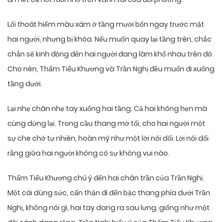
Lối thoát hiểm màu xám ở tầng mười bốn ngay trước mặt
hai người, nhưng bị khóa. Nếu muốn quay lại tầng trên, chắc
chắn sẽ kinh động đến hai người đang làm khổ nhau trên đó.
Cho nên, Thẩm Tiểu Khương và Trần Nghị đều muốn đi xuống
tầng dưới.
Lại nhẹ chân nhẹ tay xuống hai tầng. Cả hai không hẹn mà
cùng dừng lại. Trong cầu thang mờ tối, cho hai người một
sự che chở tự nhiên, hoàn mỹ như một lời nói dối. Lời nói dối
rằng giữa hai người không có sự không vui nào.
Thẩm Tiểu Khương chú ý đến hai chân trần của Trần Nghị.
Một cái dùng sức, cẩn thận đi đến bậc thang phía dưới Trần
Nghị, không nói gì, hai tay dang ra sau lưng, giống như một