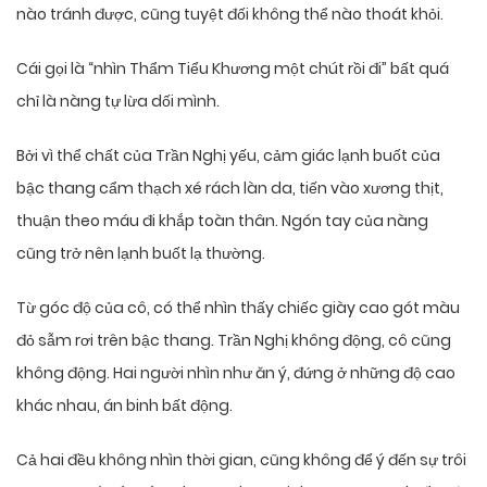
nào tránh được, cũng tuyệt đối không thể nào thoát khỏi.
Cái gọi là “nhìn Thẩm Tiểu Khương một chút rồi đi” bất quá
chỉ là nàng tự lừa dối mình.
Bởi vì thể chất của Trần Nghị yếu, cảm giác lạnh buốt của
bậc thang cẩm thạch xé rách làn da, tiến vào xương thịt,
thuận theo máu đi khắp toàn thân. Ngón tay của nàng
cũng trở nên lạnh buốt lạ thường.
Từ góc độ của cô, có thể nhìn thấy chiếc giày cao gót màu
đỏ sẫm rơi trên bậc thang. Trần Nghị không động, cô cũng
không động. Hai người nhìn như ăn ý, đứng ở những độ cao
khác nhau, án binh bất động.
Cả hai đều không nhìn thời gian, cũng không để ý đến sự trôi