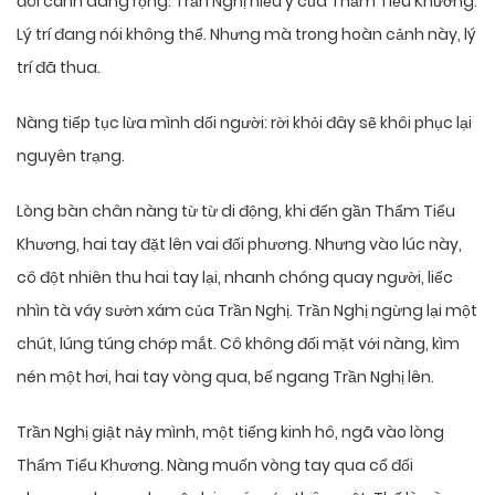
đôi cánh dang rộng. Trần Nghị hiểu ý của Thẩm Tiểu Khương.
Lý trí đang nói không thể. Nhưng mà trong hoàn cảnh này, lý
trí đã thua.
Nàng tiếp tục lừa mình dối người: rời khỏi đây sẽ khôi phục lại
nguyên trạng.
Lòng bàn chân nàng từ từ di động, khi đến gần Thẩm Tiểu
Khương, hai tay đặt lên vai đối phương. Nhưng vào lúc này,
cô đột nhiên thu hai tay lại, nhanh chóng quay người, liếc
nhìn tà váy sườn xám của Trần Nghị. Trần Nghị ngừng lại một
chút, lúng túng chớp mắt. Cô không đối mặt với nàng, kìm
nén một hơi, hai tay vòng qua, bế ngang Trần Nghị lên.
Trần Nghị giật nảy mình, một tiếng kinh hô, ngã vào lòng
Thẩm Tiểu Khương. Nàng muốn vòng tay qua cổ đối