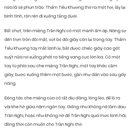
nữa là sẽ phun trào. Thẩm Tiểu Khương thở ra một hơi, lấy lại
bình tĩnh, rón rén đi xuống tầng dưới.
Bất chợt, trên miệng Trần Nghị có một mảnh ấm áp. Nàng sợ
đến trợn tròn đôi mắt, vứt bỏ đôi giày còn lại trong tay. Thẩm
Tiểu Khương tay mắt lanh lẹ, bắt được chiếc giày cao gót
suýt nữa rơi xuống phát ra tiếng vang cực lớn kia. Cô một
tay từ phía sau che miệng Trần Nghị, một tay khác cầm
giày, bước xuống thêm một bước, gần như dán vào sau gáy
nàng.
Động tác che miệng của cô rất dịu dàng, lỏng lẻo, để lộ ra
vài khe hở giữa năm ngón tay. Giống như không nỡ làm đau
Trần Nghị, hoặc như không nỡ để Trần Nghị quá mức kinh hãi,
đồng thời còn muốn cho Trần Nghị thở.