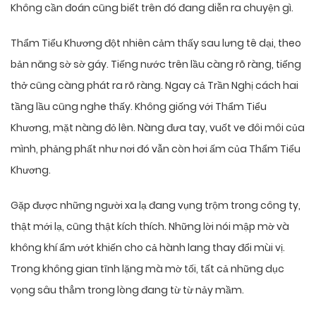
Không cần đoán cũng biết trên đó đang diễn ra chuyện gì.
Thẩm Tiểu Khương đột nhiên cảm thấy sau lưng tê dại, theo
bản năng sờ sờ gáy. Tiếng nước trên lầu càng rõ ràng, tiếng
thở cũng càng phát ra rõ ràng. Ngay cả Trần Nghị cách hai
tầng lầu cũng nghe thấy. Không giống với Thẩm Tiểu
Khương, mặt nàng đỏ lên. Nàng đưa tay, vuốt ve đôi môi của
mình, phảng phất như nơi đó vẫn còn hơi ấm của Thẩm Tiểu
Khương.
Gặp được những người xa lạ đang vụng trộm trong công ty,
thật mới lạ, cũng thật kích thích. Những lời nói mập mờ và
không khí ẩm ướt khiến cho cả hành lang thay đổi mùi vị.
Trong không gian tĩnh lặng mà mờ tối, tất cả những dục
vọng sâu thẳm trong lòng đang từ từ nảy mầm.