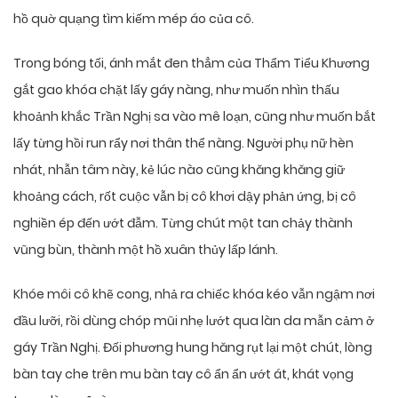
hồ quờ quạng tìm kiếm mép áo của cô.
Trong bóng tối, ánh mắt đen thẳm của Thẩm Tiểu Khương
gắt gao khóa chặt lấy gáy nàng, như muốn nhìn thấu
khoảnh khắc Trần Nghị sa vào mê loạn, cũng như muốn bắt
lấy từng hồi run rẩy nơi thân thể nàng. Người phụ nữ hèn
nhát, nhẫn tâm này, kẻ lúc nào cũng khăng khăng giữ
khoảng cách, rốt cuộc vẫn bị cô khơi dậy phản ứng, bị cô
nghiền ép đến ướt đẫm. Từng chút một tan chảy thành
vũng bùn, thành một hồ xuân thủy lấp lánh.
Khóe môi cô khẽ cong, nhả ra chiếc khóa kéo vẫn ngậm nơi
đầu lưỡi, rồi dùng chóp mũi nhẹ lướt qua làn da mẫn cảm ở
gáy Trần Nghị. Đối phương hung hăng rụt lại một chút, lòng
bàn tay che trên mu bàn tay cô ẩn ẩn ướt át, khát vọng