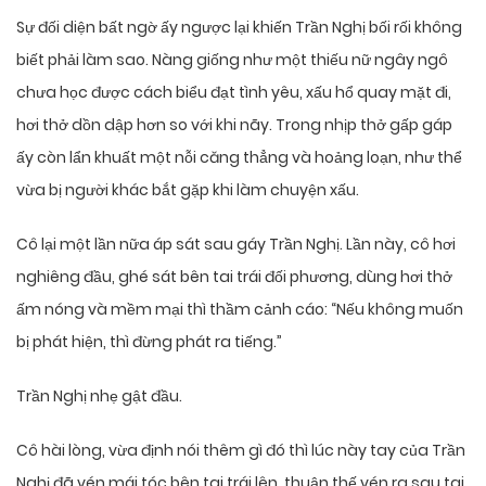
Sự đối diện bất ngờ ấy ngược lại khiến Trần Nghị bối rối không
biết phải làm sao. Nàng giống như một thiếu nữ ngây ngô
chưa học được cách biểu đạt tình yêu, xấu hổ quay mặt đi,
hơi thở dồn dập hơn so với khi nãy. Trong nhịp thở gấp gáp
ấy còn lẩn khuất một nỗi căng thẳng và hoảng loạn, như thể
vừa bị người khác bắt gặp khi làm chuyện xấu.
Cô lại một lần nữa áp sát sau gáy Trần Nghị. Lần này, cô hơi
nghiêng đầu, ghé sát bên tai trái đối phương, dùng hơi thở
ấm nóng và mềm mại thì thầm cảnh cáo: “Nếu không muốn
bị phát hiện, thì đừng phát ra tiếng.”
Trần Nghị nhẹ gật đầu.
Cô hài lòng, vừa định nói thêm gì đó thì lúc này tay của Trần
Nghị đã vén mái tóc bên tai trái lên, thuận thế vén ra sau tai.