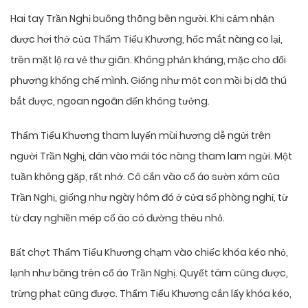
Hai tay Trần Nghị buông thõng bên người. Khi cảm nhận
được hơi thở của Thẩm Tiểu Khương, hốc mắt nàng co lại,
trên mặt lộ ra vẻ thư giãn. Không phản kháng, mặc cho đối
phương khống chế mình. Giống như một con mồi bị dã thú
bắt được, ngoan ngoãn đến không tưởng.
Thẩm Tiểu Khương tham luyến mùi hương dễ ngửi trên
người Trần Nghị, dán vào mái tóc nàng tham lam ngửi. Một
tuần không gặp, rất nhớ. Cô cắn vào cổ áo sườn xám của
Trần Nghị, giống như ngày hôm đó ở cửa sổ phòng nghỉ, từ
từ day nghiền mép cổ áo có đường thêu nhỏ.
Bất chợt Thẩm Tiểu Khương chạm vào chiếc khóa kéo nhỏ,
lạnh như băng trên cổ áo Trần Nghị. Quyết tâm cũng được,
trừng phạt cũng được. Thẩm Tiểu Khương cắn lấy khóa kéo,