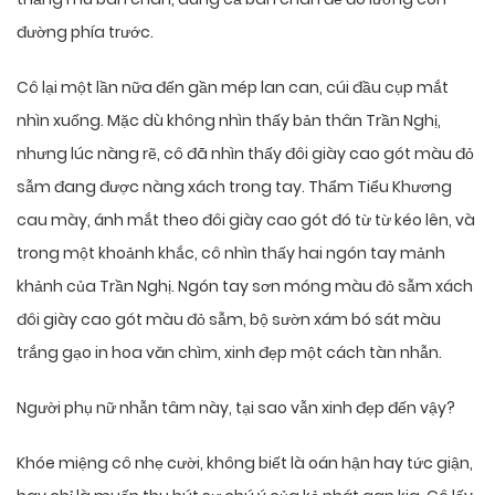
đường phía trước.
Cô lại một lần nữa đến gần mép lan can, cúi đầu cụp mắt
nhìn xuống. Mặc dù không nhìn thấy bản thân Trần Nghị,
nhưng lúc nàng rẽ, cô đã nhìn thấy đôi giày cao gót màu đỏ
sẫm đang được nàng xách trong tay. Thẩm Tiểu Khương
cau mày, ánh mắt theo đôi giày cao gót đó từ từ kéo lên, và
trong một khoảnh khắc, cô nhìn thấy hai ngón tay mảnh
khảnh của Trần Nghị. Ngón tay sơn móng màu đỏ sẫm xách
đôi giày cao gót màu đỏ sẫm, bộ sườn xám bó sát màu
trắng gạo in hoa văn chìm, xinh đẹp một cách tàn nhẫn.
Người phụ nữ nhẫn tâm này, tại sao vẫn xinh đẹp đến vậy?
Khóe miệng cô nhẹ cười, không biết là oán hận hay tức giận,