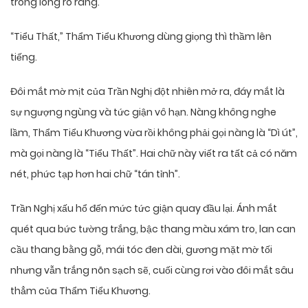
trong lòng rõ ràng.
“Tiểu Thất,” Thẩm Tiểu Khương dùng giọng thì thầm lên
tiếng.
Đôi mắt mờ mịt của Trần Nghị đột nhiên mở ra, đáy mắt là
sự ngượng ngùng và tức giận vô hạn. Nàng không nghe
lầm, Thẩm Tiểu Khương vừa rồi không phải gọi nàng là “Dì út”,
mà gọi nàng là “Tiểu Thất”. Hai chữ này viết ra tất cả có năm
nét, phức tạp hơn hai chữ “tán tỉnh”.
Trần Nghị xấu hổ đến mức tức giận quay đầu lại. Ánh mắt
quét qua bức tường trắng, bậc thang màu xám tro, lan can
cầu thang bằng gỗ, mái tóc đen dài, gương mặt mờ tối
nhưng vẫn trắng nõn sạch sẽ, cuối cùng rơi vào đôi mắt sâu
thẳm của Thẩm Tiểu Khương.