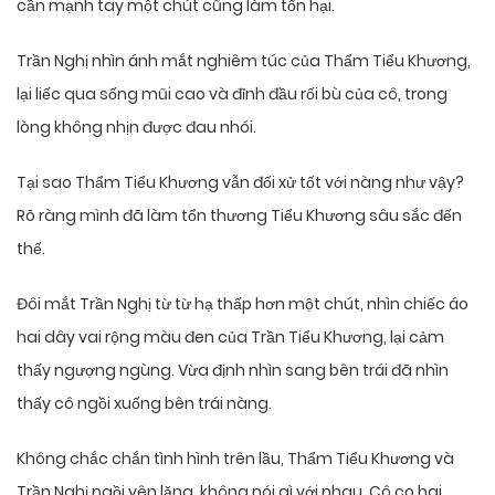
cần mạnh tay một chút cũng làm tổn hại.
Trần Nghị nhìn ánh mắt nghiêm túc của Thẩm Tiểu Khương,
lại liếc qua sống mũi cao và đỉnh đầu rối bù của cô, trong
lòng không nhịn được đau nhói.
Tại sao Thẩm Tiểu Khương vẫn đối xử tốt với nàng như vậy?
Rõ ràng mình đã làm tổn thương Tiểu Khương sâu sắc đến
thế.
Đôi mắt Trần Nghị từ từ hạ thấp hơn một chút, nhìn chiếc áo
hai dây vai rộng màu đen của Trần Tiểu Khương, lại cảm
thấy ngượng ngùng. Vừa định nhìn sang bên trái đã nhìn
thấy cô ngồi xuống bên trái nàng.
Không chắc chắn tình hình trên lầu, Thẩm Tiểu Khương và
Trần Nghị ngồi yên lặng, không nói gì với nhau. Cô co hai