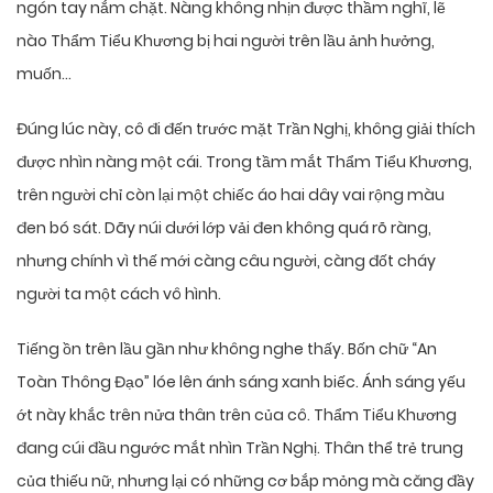
ngón tay nắm chặt. Nàng không nhịn được thầm nghĩ, lẽ
nào Thẩm Tiểu Khương bị hai người trên lầu ảnh hưởng,
muốn…
Đúng lúc này, cô đi đến trước mặt Trần Nghị, không giải thích
được nhìn nàng một cái. Trong tầm mắt Thẩm Tiểu Khương,
trên người chỉ còn lại một chiếc áo hai dây vai rộng màu
đen bó sát. Dãy núi dưới lớp vải đen không quá rõ ràng,
nhưng chính vì thế mới càng câu người, càng đốt cháy
người ta một cách vô hình.
Tiếng ồn trên lầu gần như không nghe thấy. Bốn chữ “An
Toàn Thông Đạo” lóe lên ánh sáng xanh biếc. Ánh sáng yếu
ớt này khắc trên nửa thân trên của cô. Thẩm Tiểu Khương
đang cúi đầu ngước mắt nhìn Trần Nghị. Thân thể trẻ trung
của thiếu nữ, nhưng lại có những cơ bắp mỏng mà căng đầy