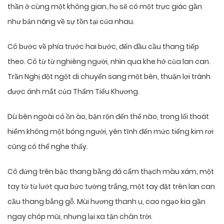
thần ở cùng một không gian, họ sẽ có một trực giác gần
như bản năng về sự tồn tại của nhau.
Cô bước về phía trước hai bước, đến đầu cầu thang tiếp
theo. Cô từ từ nghiêng người, nhìn qua khe hở của lan can.
Trần Nghị đột ngột di chuyển sang một bên, thuận lợi tránh
được ánh mắt của Thẩm Tiểu Khương.
Dù bên ngoài có ồn ào, bận rộn đến thế nào, trong lối thoát
hiểm không một bóng người, yên tĩnh đến mức tiếng kim rơi
cũng có thể nghe thấy.
Cô đứng trên bậc thang bằng đá cẩm thạch màu xám, một
tay từ từ lướt qua bức tường trắng, một tay đặt trên lan can
cầu thang bằng gỗ. Mùi hương thanh u, cao ngạo kia gần
ngay chóp mũi, nhưng lại xa tận chân trời.