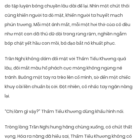
do tập luyện bóng chuyền lâu dài để lại. Nhìn một chút thôi
cũng khiến người ta đỏ mặt, khiến người ta huyết mạch
phún trương. Mỗi một ánh mắt, mỗi một hơi thở của cô đều
như một con dã thú dữ dội trong rừng rậm, nghiền ngẫm
bóp chặt yết hầu con mồi, bá đạo bắt nó khuất phục.
Trần Nghị không dám đối mặt với Thẩm Tiểu Khương quá
lâu, đôi mắt màu hổ phách cực mỏng không ngừng né
tránh. Buông một tay ra trèo lên cổ mình, sờ đến một chiếc
khuy cài liền chuẩn bị cởi. Đột nhiên, cô nhấc tay ngăn nàng
lại.
“Chị làm gì vậy?” Thẩm Tiểu Khương dùng khẩu hình nói.
Tròng lòng Trần Nghị hung hăng chùng xuống, có chút thất
vọng. Hóa ra nàng đã hiểu sai, Thẩm Tiểu Khương không có