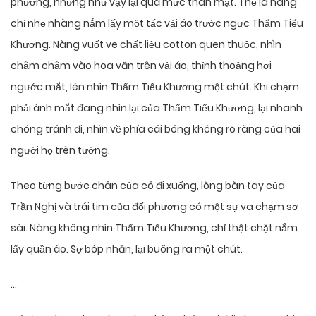
phương, nhưng như vậy lại quá mức thân mật. Thế là nàng
chỉ nhẹ nhàng nắm lấy một tấc vải áo trước ngực Thẩm Tiểu
Khương. Nàng vuốt ve chất liệu cotton quen thuộc, nhìn
chằm chằm vào hoa văn trên vải áo, thỉnh thoảng hơi
ngước mắt, lén nhìn Thẩm Tiểu Khương một chút. Khi chạm
phải ánh mắt đang nhìn lại của Thẩm Tiểu Khương, lại nhanh
chóng tránh đi, nhìn về phía cái bóng không rõ ràng của hai
người họ trên tường.
Theo từng bước chân của cô đi xuống, lòng bàn tay của
Trần Nghị và trái tim của đối phương có một sự va chạm sơ
sài. Nàng không nhìn Thẩm Tiểu Khương, chỉ thật chặt nắm
lấy quần áo. Sợ bóp nhăn, lại buông ra một chút.
…