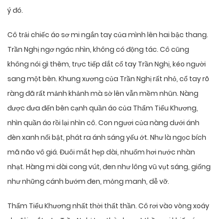
ý đó.
Cô trải chiếc áo sơ mi ngắn tay của mình lên hai bậc thang.
Trần Nghị ngơ ngác nhìn, không có động tác. Cô cũng
không nói gì thêm, trực tiếp dắt cổ tay Trần Nghị, kéo người
sang một bên. Khung xương của Trần Nghị rất nhỏ, cổ tay rõ
ràng đã rất mảnh khảnh mà sờ lên vẫn mềm nhũn. Nàng
được đưa đến bên cạnh quần áo của Thẩm Tiểu Khương,
nhìn quần áo rồi lại nhìn cô. Con ngươi của nàng dưới ánh
đèn xanh nổi bật, phát ra ánh sáng yếu ớt. Như là ngọc bích
mã não vô giá. Đuôi mắt hẹp dài, nhuốm hơi nước nhàn
nhạt. Hàng mi dài cong vút, đen như lông vũ vụt sáng, giống
như những cánh bướm đen, mỏng manh, dễ vỡ.
Thẩm Tiểu Khương nhất thời thất thần. Cô rơi vào vòng xoáy