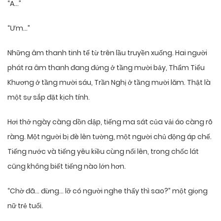
“A…”
“Ưm…”
Những âm thanh tinh tế từ trên lầu truyền xuống. Hai người
phát ra âm thanh đang đứng ở tầng mười bảy, Thẩm Tiểu
Khương ở tầng mười sáu, Trần Nghị ở tầng mười lăm. Thật là
một sự sắp đặt kịch tính.
Hơi thở ngày càng dồn dập, tiếng ma sát của vải áo càng rõ
ràng. Một người bị đè lên tường, một người chủ động áp chế.
Tiếng nước và tiếng yêu kiều cùng nổi lên, trong chốc lát
cũng không biết tiếng nào lớn hơn.
“Chờ đã… đừng… lỡ có người nghe thấy thì sao?” một giọng
nữ trẻ tuổi.