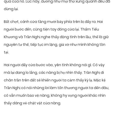
qua của nó. Lúc này, dường như mọi thứ xung quanh đều đã
dừng lại.
Bất chợt, cánh cửa tầng mười bảy phía trên bị đẩy ra. Hai
người bước đến, cũng tiện tay đóng cửa lại. Thẩm Tiểu
Khương và Trần Nghị nghe thấy động tĩnh trên lầu, thế là giữ
nguyên tư thế, tiếp tục im lặng, giả vờ như mình không tồn
tại.
Hai người đẩy cửa bước vào, yên tĩnh không nói gì. Cô vậy
mà lại đang lo lắng, các nàng bị họ nhìn thấy. Trần Nghị đi
chân trần trên đất sẽ khiến người ta cảm thấy kỳ lạ. Mặc kệ
Trần Nghị có nói những lời làm tổn thương người ta đến đâu,
cô vẫn muốn bảo vệ nàng, không hy vọng người khác nhìn
thấy dáng vẻ chật vật của nàng.