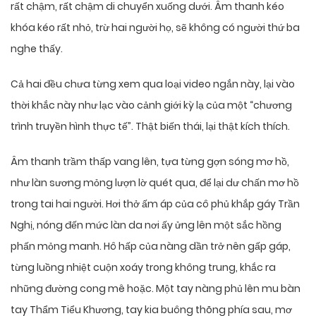
rất chậm, rất chậm di chuyển xuống dưới. Âm thanh kéo
khóa kéo rất nhỏ, trừ hai người họ, sẽ không có người thứ ba
nghe thấy.
Cả hai đều chưa từng xem qua loại video ngắn này, lại vào
thời khắc này như lạc vào cảnh giới kỳ lạ của một “chương
trình truyền hình thực tế”. Thật biến thái, lại thật kích thích.
Âm thanh trầm thấp vang lên, tựa từng gợn sóng mơ hồ,
như làn sương mỏng lượn lờ quét qua, để lại dư chấn mơ hồ
trong tai hai người. Hơi thở ấm áp của cô phủ khắp gáy Trần
Nghị, nóng đến mức làn da nơi ấy ửng lên một sắc hồng
phấn mỏng manh. Hô hấp của nàng dần trở nên gấp gáp,
từng luồng nhiệt cuộn xoáy trong không trung, khắc ra
những đường cong mê hoặc. Một tay nàng phủ lên mu bàn
tay Thẩm Tiểu Khương, tay kia buông thõng phía sau, mơ