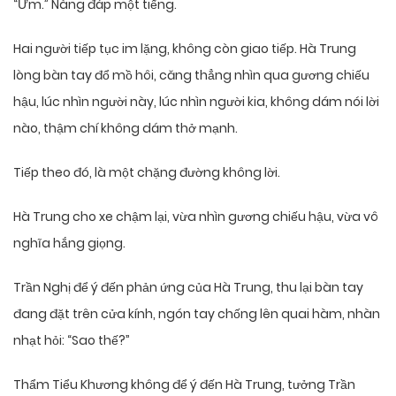
“Ừm.” Nàng đáp một tiếng.
Hai người tiếp tục im lặng, không còn giao tiếp. Hà Trung
lòng bàn tay đổ mồ hôi, căng thẳng nhìn qua gương chiếu
hậu, lúc nhìn người này, lúc nhìn người kia, không dám nói lời
nào, thậm chí không dám thở mạnh.
Tiếp theo đó, là một chặng đường không lời.
Hà Trung cho xe chậm lại, vừa nhìn gương chiếu hậu, vừa vô
nghĩa hắng giọng.
Trần Nghị để ý đến phản ứng của Hà Trung, thu lại bàn tay
đang đặt trên cửa kính, ngón tay chống lên quai hàm, nhàn
nhạt hỏi: “Sao thế?”
Thẩm Tiểu Khương không để ý đến Hà Trung, tưởng Trần