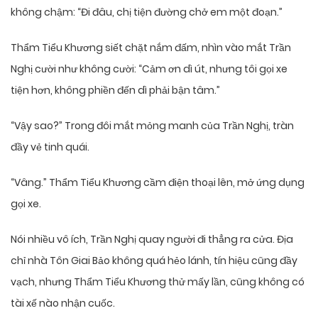
không chậm: “Đi đâu, chị tiện đường chở em một đoạn.”
Thẩm Tiểu Khương siết chặt nắm đấm, nhìn vào mắt Trần
Nghị cười như không cười: “Cảm ơn dì út, nhưng tôi gọi xe
tiện hơn, không phiền đến dì phải bận tâm.”
“Vậy sao?” Trong đôi mắt mỏng manh của Trần Nghị, tràn
đầy vẻ tinh quái.
“Vâng.” Thẩm Tiểu Khương cầm điện thoại lên, mở ứng dụng
gọi xe.
Nói nhiều vô ích, Trần Nghị quay người đi thẳng ra cửa. Địa
chỉ nhà Tôn Giai Bảo không quá hẻo lánh, tín hiệu cũng đầy
vạch, nhưng Thẩm Tiểu Khương thử mấy lần, cũng không có
tài xế nào nhận cuốc.