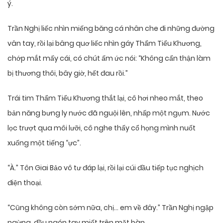
ý.
Trần Nghị liếc nhìn miếng băng cá nhân che đi những đường
vân tay, rồi lại bâng quơ liếc nhìn gáy Thẩm Tiểu Khương,
chớp mắt mấy cái, có chút ấm ức nói: “Không cẩn thận làm
bị thương thôi, bây giờ, hết đau rồi.”
Trái tim Thẩm Tiểu Khương thắt lại, cô hơi nheo mắt, theo
bản năng bưng ly nước đã nguội lên, nhấp một ngụm. Nước
lọc trượt qua môi lưỡi, cô nghe thấy cổ họng mình nuốt
xuống một tiếng “ực”.
“À.” Tôn Giai Bảo vô tư đáp lại, rồi lại cúi đầu tiếp tục nghịch
điện thoại.
“Cũng không còn sớm nữa, chị… em về đây.” Trần Nghị ngập
ngừng, đầu ngón tay miết trên mặt bàn.