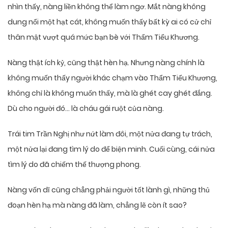
nhìn thấy, nàng liền không thể làm ngơ. Mắt nàng không
dung nổi một hạt cát, không muốn thấy bất kỳ ai có cử chỉ
thân mật vượt quá mức bạn bè với Thẩm Tiểu Khương.
Nàng thật ích kỷ, cũng thật hèn hạ. Nhưng nàng chính là
không muốn thấy người khác chạm vào Thẩm Tiểu Khương,
không chỉ là không muốn thấy, mà là ghét cay ghét đắng.
Dù cho người đó… là cháu gái ruột của nàng.
Trái tim Trần Nghị như nứt làm đôi, một nửa đang tự trách,
một nửa lại đang tìm lý do để biện minh. Cuối cùng, cái nửa
tìm lý do đã chiếm thế thượng phong.
Nàng vốn dĩ cũng chẳng phải người tốt lành gì, những thủ
đoạn hèn hạ mà nàng đã làm, chẳng lẽ còn ít sao?