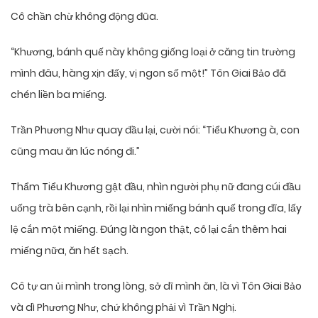
Cô chần chừ không động đũa.
“Khương, bánh quế này không giống loại ở căng tin trường
mình đâu, hàng xịn đấy, vị ngon số một!” Tôn Giai Bảo đã
chén liền ba miếng.
Trần Phương Như quay đầu lại, cười nói: “Tiểu Khương à, con
cũng mau ăn lúc nóng đi.”
Thẩm Tiểu Khương gật đầu, nhìn người phụ nữ đang cúi đầu
uống trà bên cạnh, rồi lại nhìn miếng bánh quế trong đĩa, lấy
lệ cắn một miếng. Đúng là ngon thật, cô lại cắn thêm hai
miếng nữa, ăn hết sạch.
Cô tự an ủi mình trong lòng, sở dĩ mình ăn, là vì Tôn Giai Bảo
và dì Phương Như, chứ không phải vì Trần Nghị.