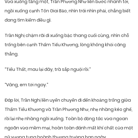
Vừa xuống tầng một, Trần Phương Như liền bước nhanh tới,
ngồi xuống cạnh Tôn Giai Bảo, nhìn trái nhìn phải, chẳng biết
đang tìm kiếm điều gì.
Trần Nghị chậm rãi đi xuống bậc thang cuối cùng, nhìn chỗ
trống bên cạnh Thẩm Tiểu Khương, lòng không khỏi căng
thẳng.
“Tiểu Thất, mau lại đây, trà sắp nguội rồi.”
“Vâng, em tới ngay.”
Đáp lời, Trần Nghị liền uyển chuyển đi đến khoảng trống giữa
Thẩm Tiểu Khương và Trần Phương Như, nhẹ nhàng kéo ghế,
rồi lại nhẹ nhàng ngồi xuống. Toàn bộ động tác vừa ngoan
ngoãn vừa mềm mại, hoàn toàn đánh mất khí chất của một
nữ vương tung hoành thương trường ban ngày.