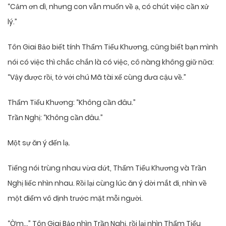
“Cảm ơn dì, nhưng con vẫn muốn về ạ, có chút việc cần xử
lý.”
Tôn Giai Bảo biết tính Thẩm Tiểu Khương, cũng biết bạn mình
nói có việc thì chắc chắn là có việc, cô nàng không giữ nữa:
“Vậy được rồi, tớ với chú Mã tài xế cùng đưa cậu về.”
Thẩm Tiểu Khương: “Không cần đâu.”
Trần Nghị: “Không cần đâu.”
Một sự ăn ý đến lạ.
Tiếng nói trùng nhau vừa dứt, Thẩm Tiểu Khương và Trần
Nghị liếc nhìn nhau. Rồi lại cùng lúc ăn ý dời mắt đi, nhìn về
một điểm vô định trước mặt mỗi người.
“Ờm…” Tôn Giai Bảo nhìn Trần Nghị, rồi lại nhìn Thẩm Tiểu