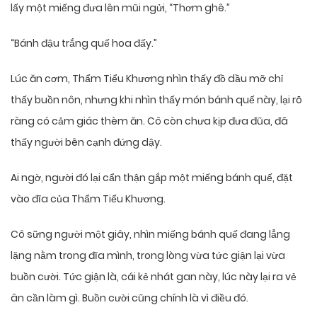
lấy một miếng đưa lên mũi ngửi, “Thơm ghê.”
“Bánh đậu trắng quế hoa đấy.”
Lúc ăn cơm, Thẩm Tiểu Khương nhìn thấy đồ dầu mỡ chỉ
thấy buồn nôn, nhưng khi nhìn thấy món bánh quế này, lại rõ
ràng có cảm giác thèm ăn. Cô còn chưa kịp đưa đũa, đã
thấy người bên cạnh đứng dậy.
Ai ngờ, người đó lại cẩn thận gắp một miếng bánh quế, đặt
vào đĩa của Thẩm Tiểu Khương.
Cô sững người một giây, nhìn miếng bánh quế đang lẳng
lặng nằm trong đĩa mình, trong lòng vừa tức giận lại vừa
buồn cười. Tức giận là, cái kẻ nhát gan này, lúc này lại ra vẻ
ân cần làm gì. Buồn cười cũng chính là vì điều đó.