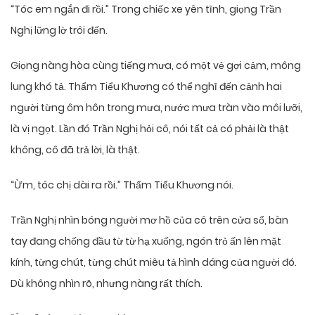
“Tóc em ngắn đi rồi.” Trong chiếc xe yên tĩnh, giọng Trần
Nghị lững lờ trôi đến.
Giọng nàng hòa cùng tiếng mưa, có một vẻ gợi cảm, mông
lung khó tả. Thẩm Tiểu Khương có thể nghĩ đến cảnh hai
người từng ôm hôn trong mưa, nước mưa tràn vào môi lưỡi,
là vị ngọt. Lần đó Trần Nghị hỏi cô, nói tất cả có phải là thật
không, cô đã trả lời, là thật.
“Ừm, tóc chị dài ra rồi.” Thẩm Tiểu Khương nói.
Trần Nghị nhìn bóng người mơ hồ của cô trên cửa sổ, bàn
tay đang chống đầu từ từ hạ xuống, ngón trỏ ấn lên mặt
kính, từng chút, từng chút miêu tả hình dáng của người đó.
Dù không nhìn rõ, nhưng nàng rất thích.