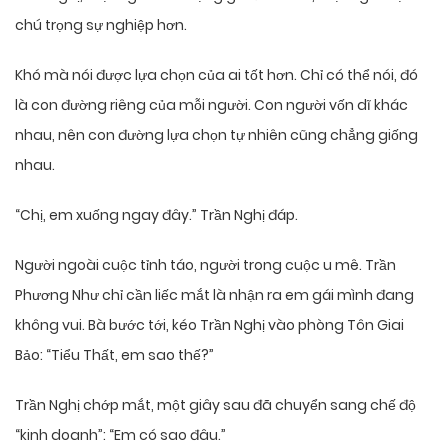
chú trọng sự nghiệp hơn.
Khó mà nói được lựa chọn của ai tốt hơn. Chỉ có thể nói, đó
là con đường riêng của mỗi người. Con người vốn dĩ khác
nhau, nên con đường lựa chọn tự nhiên cũng chẳng giống
nhau.
“Chị, em xuống ngay đây.” Trần Nghị đáp.
Người ngoài cuộc tỉnh táo, người trong cuộc u mê. Trần
Phương Như chỉ cần liếc mắt là nhận ra em gái mình đang
không vui. Bà bước tới, kéo Trần Nghị vào phòng Tôn Giai
Bảo: “Tiểu Thất, em sao thế?”
Trần Nghị chớp mắt, một giây sau đã chuyển sang chế độ
“kinh doanh”: “Em có sao đâu.”