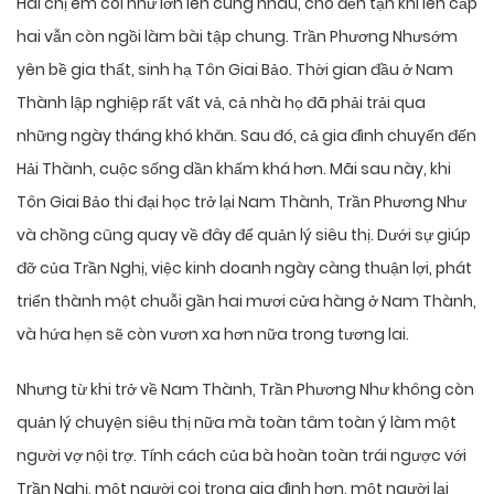
Hai chị em coi như lớn lên cùng nhau, cho đến tận khi lên cấp
hai vẫn còn ngồi làm bài tập chung. Trần Phương Nhưsớm
yên bề gia thất, sinh hạ Tôn Giai Bảo. Thời gian đầu ở Nam
Thành lập nghiệp rất vất vả, cả nhà họ đã phải trải qua
những ngày tháng khó khăn. Sau đó, cả gia đình chuyển đến
Hải Thành, cuộc sống dần khấm khá hơn. Mãi sau này, khi
Tôn Giai Bảo thi đại học trở lại Nam Thành, Trần Phương Như
và chồng cũng quay về đây để quản lý siêu thị. Dưới sự giúp
đỡ của Trần Nghị, việc kinh doanh ngày càng thuận lợi, phát
triển thành một chuỗi gần hai mươi cửa hàng ở Nam Thành,
và hứa hẹn sẽ còn vươn xa hơn nữa trong tương lai.
Nhưng từ khi trở về Nam Thành, Trần Phương Như không còn
quản lý chuyện siêu thị nữa mà toàn tâm toàn ý làm một
người vợ nội trợ. Tính cách của bà hoàn toàn trái ngược với
Trần Nghị, một người coi trọng gia đình hơn, một người lại