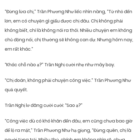
“Đừng lừa chị,” Trần Phương Như liếc nhìn nàng, “Từ nhỏ đến
lớn, em có chuyện gì giấu được chị đâu. Chị không phải
không biết, chỉ là không nói ra thôi. Nhiều chuyện em không
chủ động nói, chị thường sẽ không can dự. Nhưng hôm nay,
em rất khác.”
“Khác chỗ nào ạ?” Trần Nghị cười nhẹ như mây bay.
“Chị đoán, không phải chuyện công việc.” Trần Phương Như
quả quyết.
Trần Nghị lơ đãng cười cười: “Sao ạ?”
“Công việc dù có khó khăn đến đâu, em cũng chưa bao giờ
để lộ ra mặt,” Trần Phương Như hạ giọng, “Đừng quên, chị là
người từng trải. Nhiều thứ, chính em không nhìn rõ, chưa