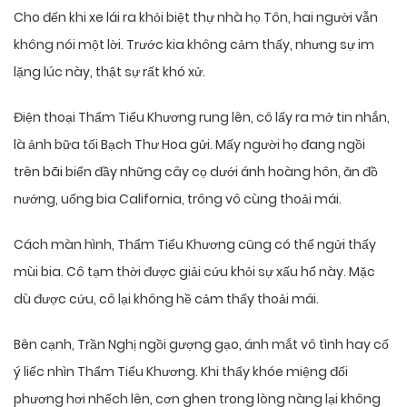
Cho đến khi xe lái ra khỏi biệt thự nhà họ Tôn, hai người vẫn
không nói một lời. Trước kia không cảm thấy, nhưng sự im
lặng lúc này, thật sự rất khó xử.
Điện thoại Thẩm Tiểu Khương rung lên, cô lấy ra mở tin nhắn,
là ảnh bữa tối Bạch Thư Hoa gửi. Mấy người họ đang ngồi
trên bãi biển đầy những cây cọ dưới ánh hoàng hôn, ăn đồ
nướng, uống bia California, trông vô cùng thoải mái.
Cách màn hình, Thẩm Tiểu Khương cũng có thể ngửi thấy
mùi bia. Cô tạm thời được giải cứu khỏi sự xấu hổ này. Mặc
dù được cứu, cô lại không hề cảm thấy thoải mái.
Bên cạnh, Trần Nghị ngồi gượng gạo, ánh mắt vô tình hay cố
ý liếc nhìn Thẩm Tiểu Khương. Khi thấy khóe miệng đối
phương hơi nhếch lên, cơn ghen trong lòng nàng lại không