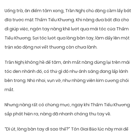
Uống trà, ăn điểm tâm xong, Trần Nghị chủ động cầm lấy bát
đĩa trước mặt Thẩm Tiểu Khương. Khi nàng đưa bát đĩa cho
dì giúp việc, ngón tay nàng khẽ lướt qua mái tóc của Thẩm
Tiểu Khương. Sợi tóc lướt qua lòng bàn tay, làm dấy lên một
trận xáo động nơi vết thương còn chưa lành.
Trần Nghị không hề để tâm, ánh mắt nàng dừng lại trên mái
tóc đen nhánh đó, có thứ gì đó như ánh sáng đang lấp lánh
bên trong. Nhỏ nhoi, vụn vỡ, như những viên kim cương chói
mắt.
Nhưng nàng rất có chừng mực, ngay khi Thẩm Tiểu Khương
sắp phát hiện ra, nàng đã nhanh chóng thu tay về.
“Dì út, lòng bàn tay dì sao thế?” Tôn Giai Bảo lúc này mới để