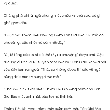
kỳ quặc.
Chẳng phải chỉ là ngồi chung một chiếc xe thôi sao, có gì
ghê gớm đâu.
“Được rồi,” Thẩm Tiểu Khương lườm Tôn Giai Bảo, “Tớ mà có
chuyện gì, cậu nhớ mà sám hối đấy.”
“Ôi, tổ tông của tớ ơi, có thể xảy ra chuyện gì được chứ. Cậu
đi cùng dì út của tớ, tớ yên tâm cực kỳ.” Tôn Giai Bảo vừa nói
vừa đẩy bạn ra ngoài, “Thật sự không được thì cậu về ngủ
cùng dì út của tớ cũng được mà.”
“Thôi được rồi, tạm biệt.” Thẩm Tiểu Khương ném cho Tôn
Giai Bảo một ánh mắt, bảo tự mà lĩnh hội.
Thẩm Tiểu Khương thầm thấy buồn cười, nếu Tôn Giai Bảo