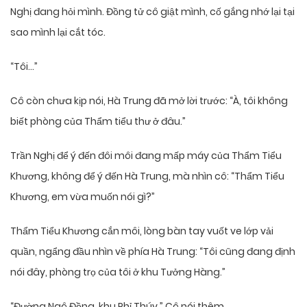
Nghị đang hỏi mình. Đồng tử cô giật mình, cố gắng nhớ lại tại
sao mình lại cắt tóc.
“Tôi…”
Cô còn chưa kịp nói, Hà Trung đã mở lời trước: “À, tôi không
biết phòng của Thẩm tiểu thư ở đâu.”
Trần Nghị để ý đến đôi môi đang mấp máy của Thẩm Tiểu
Khương, không để ý đến Hà Trung, mà nhìn cô: “Thẩm Tiểu
Khương, em vừa muốn nói gì?”
Thẩm Tiểu Khương cắn môi, lòng bàn tay vuốt ve lớp vải
quần, ngẩng đầu nhìn về phía Hà Trung: “Tôi cũng đang định
nói đây, phòng trọ của tôi ở khu Tưởng Hàng.”
“Đường Ngô Đồng, khu Phỉ Thúy.” Cô nói thêm.