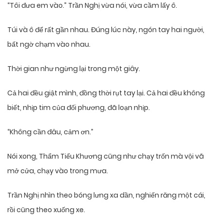
“Tôi đưa em vào.” Trần Nghị vừa nói, vừa cầm lấy ô.
Túi và ô để rất gần nhau. Đúng lúc này, ngón tay hai người,
bất ngờ chạm vào nhau.
Thời gian như ngừng lại trong một giây.
Cả hai đều giật mình, đồng thời rụt tay lại. Cả hai đều không
biết, nhịp tim của đối phương, đã loạn nhịp.
“Không cần đâu, cảm ơn.”
Nói xong, Thẩm Tiểu Khương cũng như chạy trốn mà vội vã
mở cửa, chạy vào trong mưa.
Trần Nghị nhìn theo bóng lưng xa dần, nghiến răng một cái,
rồi cũng theo xuống xe.