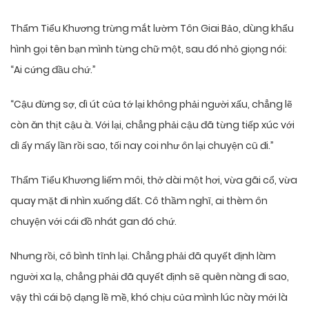
Thẩm Tiểu Khương trừng mắt lườm Tôn Giai Bảo, dùng khẩu
hình gọi tên bạn mình từng chữ một, sau đó nhỏ giọng nói:
“Ai cứng đầu chứ.”
“Cậu đừng sợ, dì út của tớ lại không phải người xấu, chẳng lẽ
còn ăn thịt cậu à. Với lại, chẳng phải cậu đã từng tiếp xúc với
dì ấy mấy lần rồi sao, tối nay coi như ôn lại chuyện cũ đi.”
Thẩm Tiểu Khương liếm môi, thở dài một hơi, vừa gãi cổ, vừa
quay mặt đi nhìn xuống đất. Cô thầm nghĩ, ai thèm ôn
chuyện với cái đồ nhát gan đó chứ.
Nhưng rồi, cô bình tĩnh lại. Chẳng phải đã quyết định làm
người xa lạ, chẳng phải đã quyết định sẽ quên nàng đi sao,
vậy thì cái bộ dạng lề mề, khó chịu của mình lúc này mới là