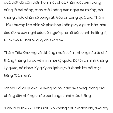
quả thật đã cẩn thận hơn một chút. Phần ruột bên trong
đúng là hơi nóng, may mà không cắn ngập cả miếng, nếu
không chắc chắn sẽ bỏng rát. Vừa ăn xong quả táo, Thẩm
Tiểu Khương liền nhìn về phía hộp khăn giấy ở giữa bàn. Như
đọc được suy nghĩ của cô, người phụ nữ bên cạnh lại lặng lẽ,
từ từ đẩy tới hai tờ giấy ăn sạch sẽ.
Thẩm Tiểu Khương vốn không muốn cầm, nhưng nếu từ chối
thẳng thừng, lại có vẻ mình hơi kỳ quặc. Để tỏ ra mình không
kỳ quặc, cô nhận lấy giấy ăn, lịch sự và khách khí nói một
tiếng “Cảm ơn”.
Lát sau, dì giúp việc lại bưng ra một đĩa sứ trắng, trong đĩa
chồng đầy những chiếc bánh ngọt nhỏ màu trắng.
“Đây là gì thế ạ?” Tôn Giai Bảo không chút khách khí, đưa tay