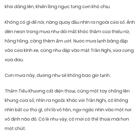
khỏi dâng lên, khiến lồng ngực từng cơn khó chịu.
Không có gì để nói, nàng quay đầu nhìn ra ngoài cửa sổ. Ánh
đèn neon trong mưa như đôi mắt khóc thầm của thiếu nữ,
hồng hồng, càng thêm ẩm ướt. Nước mưa lạnh băng đập
vào cửa kính xe, cũng như đập vào mặt Trần Nghị, vừa cứng
vừa đau.
Cơn mưa này, dường như sẽ không bao giờ tạnh.
Thẩm Tiểu Khương cất điện thoại, cũng một tay chống lên
khung cửa sổ, nhìn ra ngoài. Khác với Trần Nghị, cô không
nhìn bất cứ thứ gì, chỉ là vô hồn, ngơ ngác nhìn vào một nơi
vô định nào đó. Có lẽ như vậy, cô mới có thể thoải mái hơn
một chút.