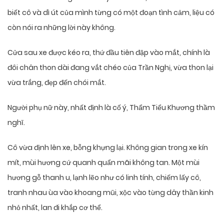
biết cô và dì út của mình từng có một đoạn tình cảm, liệu có
còn nói ra những lời này không.
Cửa sau xe được kéo ra, thứ đầu tiên đập vào mắt, chính là
đôi chân thon dài đang vắt chéo của Trần Nghị, vừa thon lại
vừa trắng, đẹp đến chói mắt.
Người phụ nữ này, nhất định là cố ý, Thẩm Tiểu Khương thầm
nghĩ.
Cô vừa định lên xe, bỗng khựng lại. Không gian trong xe kín
mít, mùi hương cứ quanh quẩn mãi không tan. Một mùi
hương gỗ thanh u, lạnh lẽo như có linh tính, chiếm lấy cô,
tranh nhau ùa vào khoang mũi, xộc vào từng dây thần kinh
nhỏ nhất, lan đi khắp cơ thể.