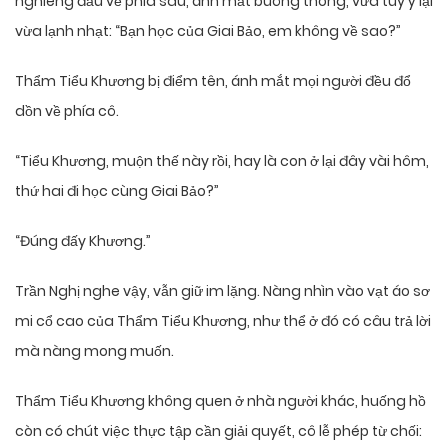
nghiêng đầu về phía sau, ánh mắt buông thõng, vừa tùy ý lại
vừa lạnh nhạt: “Bạn học của Giai Bảo, em không về sao?”
Thẩm Tiểu Khương bị điểm tên, ánh mắt mọi người đều đổ
dồn về phía cô.
“Tiểu Khương, muộn thế này rồi, hay là con ở lại đây vài hôm,
thứ hai đi học cùng Giai Bảo?”
“Đúng đấy Khương.”
Trần Nghị nghe vậy, vẫn giữ im lặng. Nàng nhìn vào vạt áo sơ
mi cổ cao của Thẩm Tiểu Khương, như thể ở đó có câu trả lời
mà nàng mong muốn.
Thẩm Tiểu Khương không quen ở nhà người khác, huống hồ
còn có chút việc thực tập cần giải quyết, cô lễ phép từ chối: