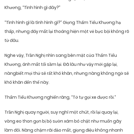
Khương, “Tình hình gì đây?”
“Tình hình gì là tình hình gì?” Giọng Thẩm Tiểu Khương hạ
thấp, nhưng đáy mắt lại thoáng hiện một vẻ bực bội không rõ
từ đâu.
Nghe vậy, Trần Nghị nhìn sang bên mặt của Thẩm Tiểu
Khương, ánh mắt tối sầm lại. Đã lâu như vậy mới gặp lại,
nàngbiết mọi thứ sẽ rất khó khăn, nhưng nàng không ngờ sẽ
khó khăn đến thế này.
Thẩm Tiểu Khương nghiến răng, “Tớ tự gọi xe được rồi.”
Trần Nghị quay người, suy nghĩ một chút, rồi lại quay lại,
vòng eo thon gọn bị bộ sườn xám bó chặt như muốn gãy
làm đôi. Nàng chậm rãi đảo mắt, giọng điệu không nhanh