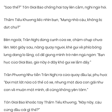
“Sao thế?” Tôn Giai Bảo chống hai tay lên cằm, nghi ngờ hỏi.
Thẩm Tiểu Khương liếc nhìn bạn, “Mạng nhà cậu, không bị
đứt chứ?”
Bên ngoài, Trần Nghị đứng cạnh cửa xe, chậm chạp chưa
lên. Một giây sau, nàng quay người, khẽ gọi về phía bóng
lưng đang lo lắng, cố để giọng mình trở nên ngả ngớn: “Bạn
học của Giai Bảo, giờ này ở đây khó gọi xe lắm đấy.”
Trần Phương Như tiễn Trần Nghị ra cửa quay đầu lại, phụ họa:
“Đợi một lát nữa có thể có xe, nhưng một đứa con gái như
con về muộn một mình, dì cũng không yên tâm.”
Tôn Giai Bảo khoác tay Thẩm Tiểu Khương, “Này này, cậu
cứng đầu cái gì thế?”