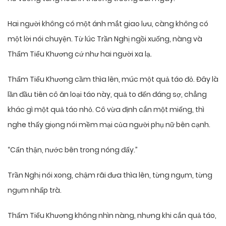
Hai người không có một ánh mắt giao lưu, càng không có
một lời nói chuyện. Từ lúc Trần Nghị ngồi xuống, nàng và
Thẩm Tiểu Khương cứ như hai người xa lạ.
Thẩm Tiểu Khương cầm thìa lên, múc một quả táo đỏ. Đây là
lần đầu tiên cô ăn loại táo này, quả to đến đáng sợ, chẳng
khác gì một quả táo nhỏ. Cô vừa định cắn một miếng, thì
nghe thấy giọng nói mềm mại của người phụ nữ bên cạnh.
“Cẩn thận, nước bên trong nóng đấy.”
Trần Nghị nói xong, chậm rãi đưa thìa lên, từng ngụm, từng
ngụm nhấp trà.
Thẩm Tiểu Khương không nhìn nàng, nhưng khi cắn quả táo,