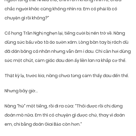
chắc người khác cũng không nhìn ra. Em có phải là có
chuyện gì rồi không?”
Cổ họng Trần Nghị nghẹn lại, tiếng cười bị nén trở về. Nàng
dùng sức bấu vào tà áo sườn xám. Lòng bàn tay bị rách dù
đã dán băng cá nhân nhưng vẫn âm ỉ đau. Chỉ cần hơi dùng
sức một chút, cảm giác đau đớn ấy liền lan ra khắp cơ thể.
Thật kỳ lạ, trước kia, nàng chưa từng cảm thấy đau đến thế.
Nhưng bây giờ…
Nàng “hừ” một tiếng, rồi đi ra cửa: “Thôi được rồi chị đừng
đoán mò nữa. Em thì có chuyện gì được chứ, thay vì đoán
em, chi bằng đoán Giai Bảo còn hơn.”