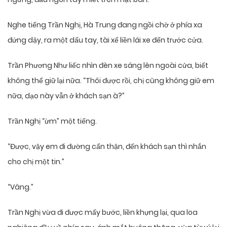
Nghe tiếng Trần Nghị, Hà Trung đang ngồi chờ ở phía xa
đứng dậy, ra một dấu tay, tài xế liền lái xe đến trước cửa.
Trần Phương Như liếc nhìn đèn xe sáng lên ngoài cửa, biết
không thể giữ lại nữa. “Thôi được rồi, chị cũng không giữ em
nữa, dạo này vẫn ở khách sạn à?”
Trần Nghị “ừm” một tiếng.
“Được, vậy em đi đường cẩn thận, đến khách sạn thì nhắn
cho chị một tin.”
“Vâng.”
Trần Nghị vừa đi được mấy bước, liền khựng lại, qua loa