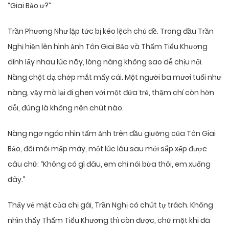
“Giai Bảo ư?”
Trần Phương Như lập tức bị kéo lệch chủ đề. Trong đầu Trần
Nghị hiện lên hình ảnh Tôn Giai Bảo và Thẩm Tiểu Khương
dính lấy nhau lúc nãy, lòng nàng không sao dễ chịu nổi.
Nàng chột dạ chớp mắt mấy cái. Một người ba mươi tuổi như
nàng, vậy mà lại đi ghen với một đứa trẻ, thậm chí còn hờn
dỗi, đúng là không nên chút nào.
Nàng ngơ ngác nhìn tấm ảnh trên đầu giường của Tôn Giai
Bảo, đôi môi mấp máy, một lúc lâu sau mới sắp xếp được
câu chữ: “Không có gì đâu, em chỉ nói bừa thôi, em xuống
đây.”
Thấy vẻ mặt của chị gái, Trần Nghị có chút tự trách. Không
nhìn thấy Thẩm Tiểu Khương thì còn được, chứ một khi đã