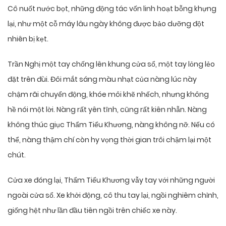
Cô nuốt nước bọt, những động tác vốn linh hoạt bỗng khựng
lại, như một cỗ máy lâu ngày không được bảo dưỡng đột
nhiên bị kẹt.
Trần Nghị một tay chống lên khung cửa sổ, một tay lỏng lẻo
đặt trên đùi. Đôi mắt sáng màu nhạt của nàng lúc này
chậm rãi chuyển động, khóe môi khẽ nhếch, nhưng không
hề nói một lời. Nàng rất yên tĩnh, cũng rất kiên nhẫn. Nàng
không thúc giục Thẩm Tiểu Khương, nàng không nỡ. Nếu có
thể, nàng thậm chí còn hy vọng thời gian trôi chậm lại một
chút.
Cửa xe đóng lại, Thẩm Tiểu Khương vẫy tay với những người
ngoài cửa sổ. Xe khởi động, cô thu tay lại, ngồi nghiêm chỉnh,
giống hệt như lần đầu tiên ngồi trên chiếc xe này.