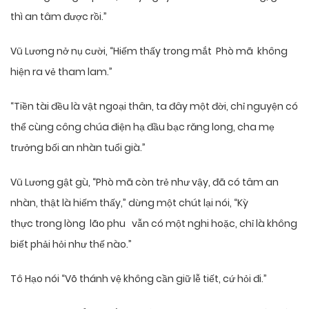
thì an tâm được rồi.”
Vũ Lương nở nụ cười, “Hiếm thấy trong mắt Phò mã không
hiện ra vẻ tham lam.”
“Tiền tài đều là vật ngoại thân, ta đây một đời, chỉ nguyện có
thể cùng công chúa điện hạ đầu bạc răng long, cha mẹ
trưởng bối an nhàn tuổi già.”
Vũ Lương gật gù, “Phò mã còn trẻ như vậy, đã có tâm an
nhàn, thật là hiếm thấy,” dừng một chút lại nói, “Kỳ
thực trong lòng lão phu vẫn có một nghi hoặc, chỉ là không
biết phải hỏi như thế nào.”
Tô Hạo nói “Võ thánh vệ không cần giữ lễ tiết, cứ hỏi đi.”