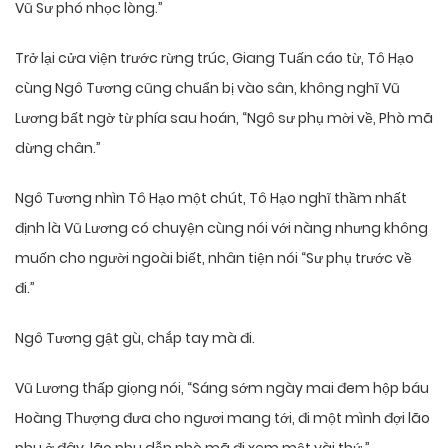
Vũ Sư phó nhọc lòng.”
Trở lại cửa viện trước rừng trúc, Giang Tuấn cáo từ, Tô Hạo
cùng Ngô Tương cũng chuẩn bị vào sân, không nghĩ Vũ
Lương bất ngờ từ phía sau hoán, “Ngô sư phụ mời về, Phò mã
dừng chân.”
Ngô Tương nhìn Tô Hạo một chút, Tô Hạo nghĩ thầm nhất
định là Vũ Lương có chuyện cùng nói với nàng nhưng không
muốn cho người ngoài biết, nhân tiện nói “Sư phụ trước về
đi.”
Ngô Tương gật gù, chắp tay mà đi.
Vũ Lương thấp giọng nói, “Sáng sớm ngày mai đem hộp báu
Hoàng Thượng đưa cho ngươi mang tới, đi một mình đợi lão