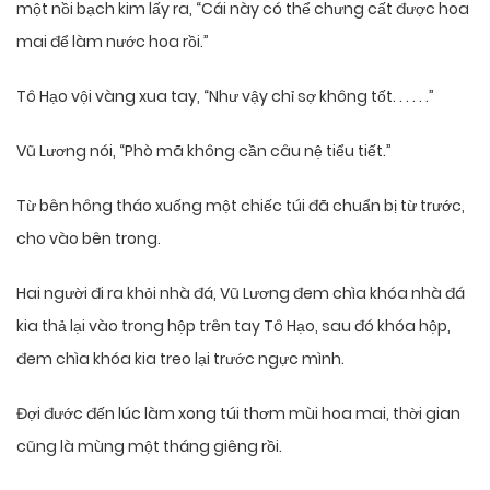
một nồi bạch kim lấy ra, “Cái này có thể chưng cất được hoa
mai để làm nước hoa rồi.”
Tô Hạo vội vàng xua tay, “Như vậy chỉ sợ không tốt. . . . . .”
Vũ Lương nói, “Phò mã không cần câu nệ tiểu tiết.”
Từ bên hông tháo xuống một chiếc túi đã chuẩn bị từ trước,
cho vào bên trong.
Hai người đi ra khỏi nhà đá, Vũ Lương đem chìa khóa nhà đá
kia thả lại vào trong hộp trên tay Tô Hạo, sau đó khóa hộp,
đem chìa khóa kia treo lại trước ngực mình.
Đợi đước đến lúc làm xong túi thơm mùi hoa mai, thời gian
cũng là mùng một tháng giêng rồi.