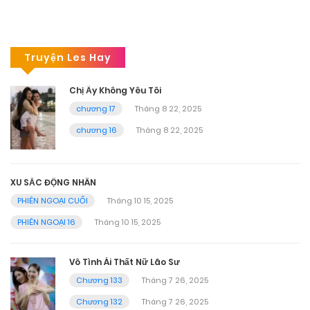
Truyện Les Hay
Chị Ấy Không Yêu Tôi
chương 17
Tháng 8 22, 2025
chương 16
Tháng 8 22, 2025
XU SẮC ĐỘNG NHÂN
PHIÊN NGOẠI CUỐI
Tháng 10 15, 2025
PHIÊN NGOẠI 16
Tháng 10 15, 2025
Vô Tình Ái Thất Nữ Lão Sư
Chương 133
Tháng 7 26, 2025
Chương 132
Tháng 7 26, 2025