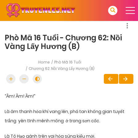
Phò Mã 16 Tuổi - Chương 62: Nồi
Vàng Lấy Hương (B)
Home
Phò Mã 16 Tuổi
Chương 62: Nồi Vàng Lấy Hương (B)
“Ầm! Ầm! Ầm!”
Là âm thanh hỏa khí vang lên, phá tan không gian tuyết
trắng yên tĩnh mênh mông ở trong sơn cốc.
Là Tô Hạo gánh trên vai hỏa súng kiểu mới.