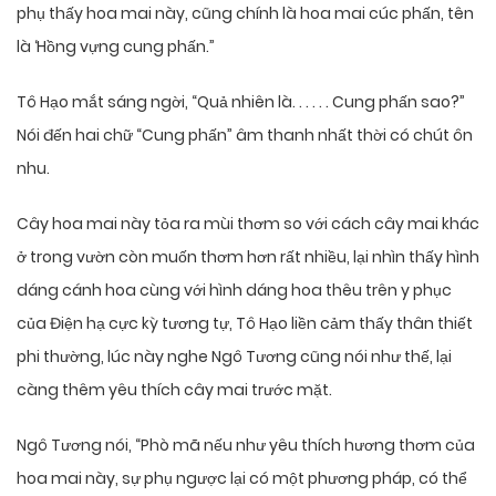
phụ thấy hoa mai này, cũng chính là hoa mai cúc phấn, tên
là ‘Hồng vựng cung phấn.”
Tô Hạo mắt sáng ngời, “Quả nhiên là. . . . . . Cung phấn sao?”
Nói đến hai chữ “Cung phấn” âm thanh nhất thời có chút ôn
nhu.
Cây hoa mai này tỏa ra mùi thơm so với cách cây mai khác
ở trong vườn còn muốn thơm hơn rất nhiều, lại nhìn thấy hình
dáng cánh hoa cùng với hình dáng hoa thêu trên y phục
của Điện hạ cực kỳ tương tự, Tô Hạo liền cảm thấy thân thiết
phi thường, lúc này nghe Ngô Tương cũng nói như thế, lại
càng thêm yêu thích cây mai trước mặt.
Ngô Tương nói, “Phò mã nếu như yêu thích hương thơm của
hoa mai này, sự phụ ngược lại có một phương pháp, có thể