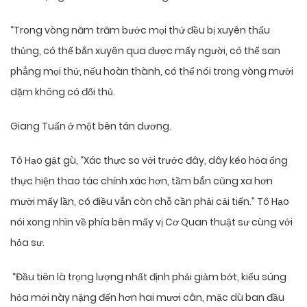
“Trong vòng năm trăm bước mọi thứ đều bị xuyên thấu
thủng, có thể bắn xuyên qua được mấy người, có thể san
phẳng mọi thứ, nếu hoàn thành, có thể nói trong vòng mười
dặm không có đối thủ.
Giang Tuấn ở một bên tán dương.
Tô Hạo gật gù, “Xác thực so với trước đây, dây kéo hỏa ống
thực hiện thao tác chính xác hơn, tầm bắn cũng xa hơn
mười mấy lần, có điều vẫn còn chỗ cần phải cải tiến.” Tô Hạo
nói xong nhìn về phía bên mấy vị Cơ Quan thuật sư cùng với
hỏa sư.
“Đầu tiên là trọng lượng nhất định phải giảm bớt, kiểu súng
hỏa mới này nặng đến hơn hai mươi cân, mặc dù ban đầu