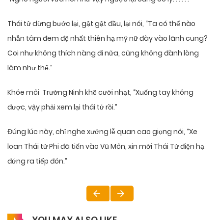
Thái tử dừng bước lại, gật gật đầu, lại nói, “Ta có thể nào
nhẫn tâm đem đệ nhất thiên hạ mỹ nữ đày vào lãnh cung?
Coi như không thích nàng đi nữa, cũng không đành lòng
làm như thế.”
Khóe môi Trường Ninh khẽ cười nhạt, “Xuống tay không
được, vậy phải xem lại thái tử rồi.”
Đúng lúc này, chỉ nghe xướng lễ quan cao giọng nói, “Xe
loan Thái tử Phi đã tiến vào Vũ Môn, xin mời Thái Tử điện hạ
đứng ra tiếp đón.”
YOU MAY ALSO LIKE