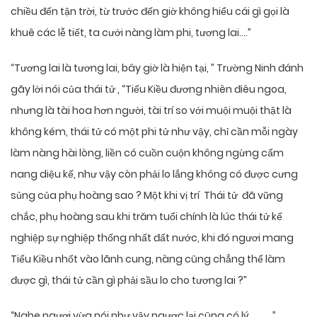
chiều đến tận trời, từ trước đến giờ không hiểu cái gì gọi là
khuê các lễ tiết, ta cưới nàng làm phi, tương lai….”
“Tương lai là tương lai, bây giờ là hiện tại, ” Trường Ninh đánh
gãy lời nói của thái tử , “Tiểu Kiều đương nhiên điêu ngoa,
nhưng là tài hoa hơn người, tài trí so với muội muội thật là
không kém, thái tử có một phi tử như vậy, chỉ cần mỗi ngày
làm nàng hài lòng, liền có cuồn cuộn không ngừng cẩm
nang diệu kế, như vậy còn phải lo lắng không có được cưng
sủng của phụ hoàng sao ? Một khi vị trí Thái tử đã vững
chắc, phụ hoàng sau khi trăm tuổi chính là lúc thái tử kế
nghiệp sự nghiệp thống nhất đất nước, khi đó ngươi mang
Tiểu Kiều nhốt vào lãnh cung, nàng cũng chẳng thể làm
được gì, thái tử cần gì phải sầu lo cho tương lai ?”
“Nghe ngươi vừa nói như vậy ngược lại cũng có lý. . . . . .”