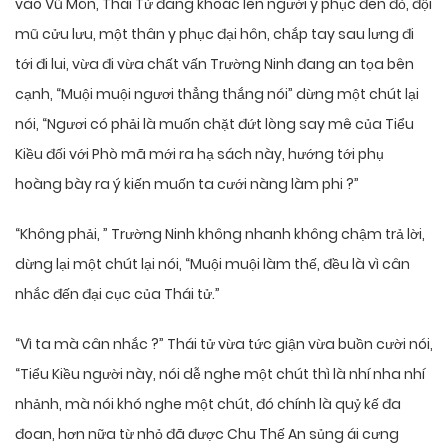
vào Vũ Môn, Thái Tử đang khoác lên người y phục đen đỏ, đội
mũ cửu lưu, một thân y phục đại hôn, chắp tay sau lưng đi
tới đi lui, vừa đi vừa chất vấn Trường Ninh đang an tọa bên
cạnh, “Muội muội ngươi thẳng thắng nói” dừng một chút lại
nói, “Ngươi có phải là muốn chặt đứt lòng say mê của Tiểu
Kiều đối với Phò mã mới ra hạ sách này, hướng tới phụ
hoàng bày ra ý kiến muốn ta cưới nàng làm phi ?”
“Không phải, ” Trường Ninh không nhanh không chậm trả lời,
dừng lại một chút lại nói, “Muội muội làm thế, đều là vì cân
nhắc đến đại cục của Thái tử.”
“Vì ta mà cân nhắc ?” Thái tử vừa tức giận vừa buồn cười nói,
“Tiểu Kiều người này, nói dễ nghe một chút thì là nhí nha nhí
nhảnh, mà nói khó nghe một chút, đó chính là quỷ kế đa
đoan, hơn nữa từ nhỏ đã được Chu Thế An sủng ái cưng