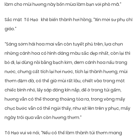
làm cho mùi hương này bốn mùa làm bạn với phò mã.”
Sắc mặt Tô Hạo khẽ biến thành hơi hồng, “Xin mời sư phụ chỉ
giáo.”
“Sáng sớm hái hoa mai vẫn còn tuyết phủ trên, lựa chọn
những cánh hoa có hình dáng màu sắc đẹp nhất, còn lại thì
bỏ đi, lại dùng nồi bằng bạch kim, đem cánh hoa nấu trong
nước, chưng cất tích lại hơi nước, tích lại thành hương, mùi
thơm đậm đà, có thể giữ mùi rất lâu, chiết vào trong một
chiếc bình nhỏ, lấy sáp đóng kín nắp, để ở trong túi gấm,
hương vẫn có thể thoang thoảng tỏa ra, trong vòng mấy
chục bước vẫn có thể ngửi thấy, như xịt lên trên y phục, mấy
ngày trôi qua vẫn còn hương thơm.”
Tô Hạo vui vẻ nói, “Nếu có thể làm thành túi thơm mang