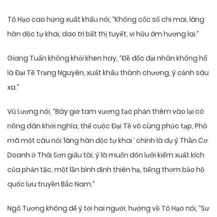
Tô Hạo cao hứng xuất khẩu nói, “Không cốc sổ chi mai, lăng
hàn độc tự khai, dao tri bất thị tuyết, vi hữu ám hương lai.”
Giang Tuấn không khỏi khen hay, “Đề đốc đại nhân không hổ
là Đại Tề Trạng Nguyên, xuất khẩu thành chương, ý cảnh sâu
xa.”
Vũ Lương nói, “Bây giờ tam vương tạo phản thêm vào lại có
nông dân khởi nghĩa, thế cuộc Đại Tề vô cùng phức tạp, Phò
mã một câu nói ‘lăng hàn độc tự khai ‘ chính là dụ ý Thần Cơ
Doanh ở Thái Sơn giấu tài, ý là muốn đón lưỡi kiếm xuất kích
của phản tặc, một lần bình định thiên hạ, tiếng thơm bảo hộ
quốc lưu truyền Bắc Nam.”
Ngô Tương không để ý tới hai người, hướng về Tô Hạo nói, “Sư