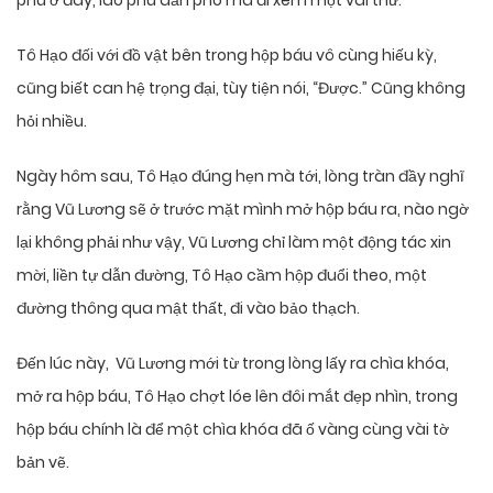
phu ở đây, lão phu dẫn phò mã đi xem một vài thứ.”
Tô Hạo đối với đồ vật bên trong hộp báu vô cùng hiếu kỳ,
cũng biết can hệ trọng đại, tùy tiện nói, “Được.” Cũng không
hỏi nhiều.
Ngày hôm sau, Tô Hạo đúng hẹn mà tới, lòng tràn đầy nghĩ
rằng Vũ Lương sẽ ở trước mặt mình mở hộp báu ra, nào ngờ
lại không phải như vậy, Vũ Lương chỉ làm một động tác xin
mời, liền tự dẫn đường, Tô Hạo cầm hộp đuổi theo, một
đường thông qua mật thất, đi vào bảo thạch.
Đến lúc này, Vũ Lương mới từ trong lòng lấy ra chìa khóa,
mở ra hộp báu, Tô Hạo chợt lóe lên đôi mắt đẹp nhìn, trong
hộp báu chính là để một chìa khóa đã ố vàng cùng vài tờ
bản vẽ.