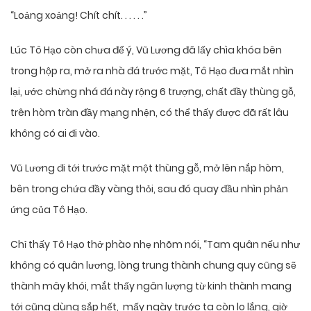
“Loảng xoảng! Chít chít. . . . . .”
Lúc Tô Hạo còn chưa để ý, Vũ Lương đã lấy chìa khóa bên
trong hộp ra, mở ra nhà đá trước mặt, Tô Hạo đưa mắt nhìn
lại, ước chừng nhá đá này rộng 6 trượng, chất đầy thùng gỗ,
trên hòm tràn đầy mạng nhện, có thể thấy được đã rất lâu
không có ai đi vào.
Vũ Lương đi tới trước mặt một thùng gỗ, mở lên nắp hòm,
bên trong chứa đầy vàng thỏi, sau đó quay đầu nhìn phản
ứng của Tô Hạo.
Chỉ thấy Tô Hạo thở phào nhẹ nhõm nói, “Tam quân nếu như
không có quân lương, lòng trung thành chung quy cũng sẽ
thành mây khói, mắt thấy ngân lượng từ kinh thành mang
tới cũng dùng sắp hết, mấy ngày trước ta còn lo lắng, giờ