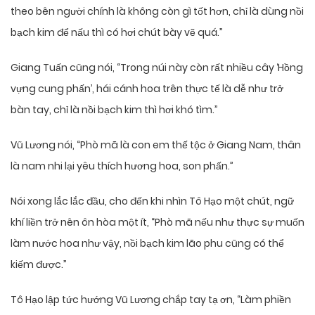
theo bên người chính là không còn gì tốt hơn, chỉ là dùng nồi
bạch kim để nấu thì có hơi chút bày vẽ quá.”
Giang Tuấn cũng nói, “Trong núi này còn rất nhiều cây ‘Hồng
vựng cung phấn’, hái cánh hoa trên thực tế là dễ như trở
bàn tay, chỉ là nồi bạch kim thì hơi khó tìm.”
Vũ Lương nói, “Phò mã là con em thế tộc ở Giang Nam, thân
là nam nhi lại yêu thích hương hoa, son phấn.”
Nói xong lắc lắc đầu, cho đến khi nhìn Tô Hạo một chút, ngữ
khí liền trở nên ôn hòa một ít, “Phò mã nếu như thực sự muốn
làm nước hoa như vậy, nồi bạch kim lão phu cũng có thể
kiếm được.”
Tô Hạo lập tức hướng Vũ Lương chắp tay tạ ơn, “Làm phiền