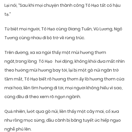
Lại nói, “Sau khi mọi chuyện thành công Tô Hạo tất có hậu
tạ.”
Từ biệt mọi người, Tô Hạo cùng Giang Tuấn, Vũ Lương, Ngô
Tương cùng nhau đi bộ trở về rừng trúc.
Trên đường, xa xa ngửi thấy một mùi hương thơm
ngát,trong lòng Tô Hạo hơi động, không khỏi đưa mắt nhìn
theo hướng mùi hương bay tới, lại bị một gò núi ngăn trở
tầm mắt, Tô Hạo biết rõ hương thơm ấy là hương thơm của
mai hoa, liền tìm hướng đi tới, mọi người không hiểu vì sao,
cũng đều đi theo xem rõ ngọn ngành.
Quả nhiên, lướt qua gò núi, liền thấy một cây mai, cổ xưa
như rồng mọc sừng, đầu cành bị băng tuyết ức hiếp ngạo
nghễ phủ lên.