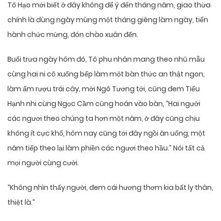
Tô Hạo mới biết ở đây không để ý đến tháng năm, giao thừa
chính là dùng ngày mùng một tháng giêng làm ngày, tiến
hành chức mừng, đón chào xuân đến.
Buổi trưa ngày hôm đó, Tô phu nhân mang theo nhũ mẫu
cùng hai ni cô xuống bếp làm một bàn thức an thật ngon,
làm ấm rượu trái cây, mời Ngô Tương tới, cũng đem Tiểu
Hạnh nhi cùng Ngọc Cầm cũng hoán vào bàn, “Hai người
các ngươi theo chúng ta hơn một năm, ở đây cũng chịu
không ít cực khổ, hôm nay cũng tới đây ngồi ăn uống, một
năm tiếp theo lại làm phiền các ngươi theo hầu.” Nói tất cả
mọi người cùng cười.
“Không nhìn thấy người, đem cái hương thơm kia bất ly thân,
thiệt là.”