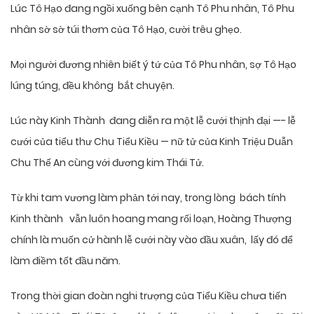
Lúc Tô Hạo đang ngồi xuống bên cạnh Tô Phu nhân, Tô Phu
nhân sờ sờ túi thơm của Tô Hạo, cười trêu ghẹo.
Mọi người đương nhiên biết ý tứ của Tô Phu nhân, sợ Tô Hạo
lúng túng, đều không bắt chuyện.
Lúc này Kinh Thành đang diễn ra một lễ cưới thịnh đại —- lễ
cưới của tiểu thư Chu Tiểu Kiều — nữ tử của Kinh Triệu Duẫn
Chu Thế An cùng với đương kim Thái Tử.
Từ khi tam vương làm phản tới nay, trong lòng bách tính
Kinh thành vẫn luôn hoang mang rối loạn, Hoàng Thượng
chính là muốn cử hành lễ cưới này vào đầu xuân, lấy đó để
làm điềm tốt đầu năm.
Trong thời gian đoàn nghi trượng của Tiểu Kiều chưa tiến