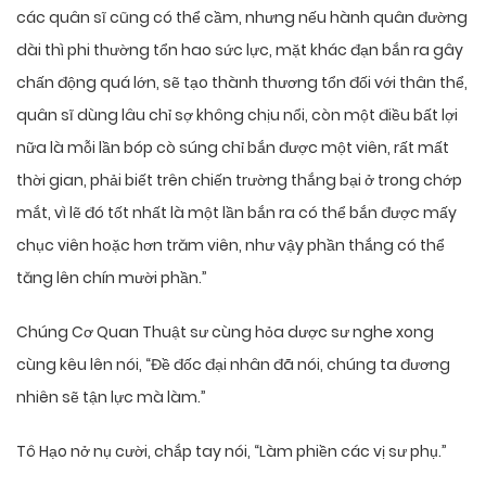
các quân sĩ cũng có thể cầm, nhưng nếu hành quân đường
dài thì phi thường tổn hao sức lực, mặt khác đạn bắn ra gây
chấn động quá lớn, sẽ tạo thành thương tổn đối với thân thể,
quân sĩ dùng lâu chỉ sợ không chịu nổi, còn một điều bất lợi
nữa là mỗi lần bóp cò súng chỉ bắn được một viên, rất mất
thời gian, phải biết trên chiến trường thắng bại ở trong chớp
mắt, vì lẽ đó tốt nhất là một lần bắn ra có thể bắn được mấy
chục viên hoặc hơn trăm viên, như vậy phần thắng có thể
tăng lên chín mười phần.”
Chúng Cơ Quan Thuật sư cùng hỏa dược sư nghe xong
cùng kêu lên nói, “Đề đốc đại nhân đã nói, chúng ta đương
nhiên sẽ tận lực mà làm.”
Tô Hạo nở nụ cười, chắp tay nói, “Làm phiền các vị sư phụ.”