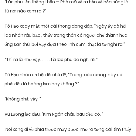
“Lão phu liền thẳng thắn — Phò mã vẽ ra bản vẽ hỏa súng là
từ nơi nào xem ra ?”
Tô Hạo xoay mắt một cái thong dong đáp, “Ngày ấy dò hỏi
lão nhân râu bạc , thấy trong thôn có người chế thành hỏa
ống săn thú, bởi vậy dựa theo linh cảm, thật là tự nghĩ ra.”
“Thì ra là như vậy. . . . . . Là lão phu đa nghi rồi.”
Tô Hạo nhân cơ hội đổi chủ đề, “Trong các rương này có
phải đều là hoàng kim hay không ?”
“Không phải vậy, ”
Vũ Lương lắc đầu, “Kim Ngân châu báu đều có, “
Nói xong đi về phía trước mấy bước, mở ra từng cái, tìm thấy