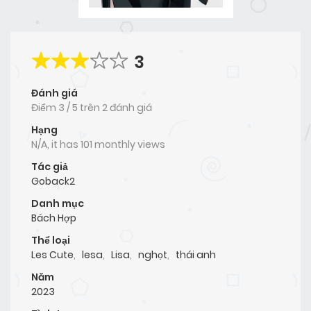
3
Đánh giá
Điểm
3
/
5
trên
2 đánh giá
Hạng
N/A, it has 101 monthly views
Tác giả
Goback2
Danh mục
Bách Hợp
Thể loại
Les Cute
,
lesa
,
Lisa
,
nghọt
,
thái anh
Năm
2023