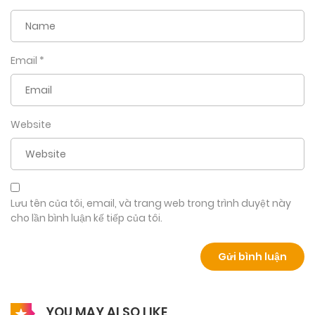
Bà thiếm kia giậm chân bịch bịch, nghiến răng nghiến lợi
nhảy cẩng lên vì tức, trông cứ như bị lên đồng. Cuối cùng bà
ta cũng phải đi về trong cay cú.
Email
*
…
Nhưng Lệ Sa không thể cứ ở nhà nàng, nhất là khi cha má
Website
nàng vẫn còn giận mà cứ đuổi khéo cô đi.
Lưu tên của tôi, email, và trang web trong trình duyệt này
cho lần bình luận kế tiếp của tôi.
YOU MAY ALSO LIKE