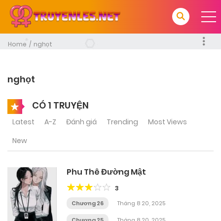
Home
nghọt
nghọt
CÓ 1 TRUYỆN
Latest
A-Z
Đánh giá
Trending
Most Views
New
Phu Thê Đường Mật
3
Chương 26
Tháng 8 20, 2025
Chương 25
Tháng 8 20, 2025