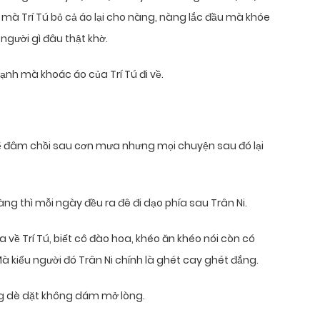
ậy mà Trí Tú bỏ cả áo lại cho nàng, nàng lắc đầu mà khóe
 người gì đâu thật khờ.
lạnh mà khoác áo của Trí Tú đi về.
ẽ đâm chồi sau cơn mưa nhưng mọi chuyện sau đó lại
àng thì mỗi ngày đều ra đê đi dạo phía sau Trân Ni.
la về Trí Tú, biết cô đào hoa, khéo ăn khéo nói còn có
 Mà kiểu người đó Trân Ni chính là ghét cay ghét đắng.
ũng dè dặt không dám mở lòng.