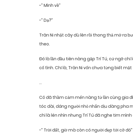
-” Mình về”
-” Dạ?”
Trân Ni nhặt cây dù lên rồi thong thả mở ra 
theo.
Đó là lần đầu tiên nàng gặp Trí Tú, cứ ngỡ chỉ
cố tình. Chỉ là, Trân Ni vốn chưa từng biết mặ
…
Cô đã thầm cảm mến nàng từ lần cùng gia đình
tóc dài, dáng người nhỏ nhắn dịu dàng pha m
chỉ là lén nhìn nhưng Trí Tú đã nghe tim mình
-” Trời đất, giờ mà còn có người đẹp tới cỡ đó”