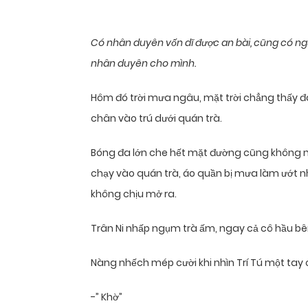
Có nhân duyên vốn dĩ được an bài, cũng có ng
nhân duyên cho mình.
Hôm đó trời mưa ngâu, mặt trời chẳng thấy đâ
chân vào trú dưới quán trà.
Bóng đa lớn che hết mặt đường cũng không ngăn
chạy vào quán trà, áo quần bị mưa làm ướt 
không chịu mở ra.
Trân Ni nhấp ngụm trà ấm, ngay cả cô hầu bên
Nàng nhếch mép cười khi nhìn Trí Tú một tay 
-” Khờ”