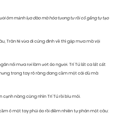
ười ôm mảnh lụa đào mà hóa tương tư rồi cố gắng tự tạo
u, Trân Ni vừa đi cúng đình về thì gặp mưa mà vội
 nổi mưa rơi làm ướt áo người. Trí Tú lất ca lất cất
nhưng trong tay rõ ràng đang cầm một cái dù mà
 cạnh nàng cũng nhìn Trí Tú rồi bĩu môi.
cầm ô một tay phủi áo rồi điềm nhiên tự phán một câu: