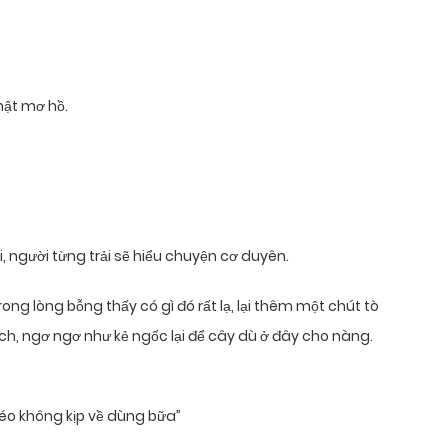
hật mơ hồ.
, người từng trải sẽ hiểu chuyện cơ duyên.
ong lòng bỗng thấy có gì đó rất lạ, lại thêm một chút tò
h, ngơ ngơ như kẻ ngốc lại để cây dù ở đây cho nàng.
héo không kịp về dùng bữa”