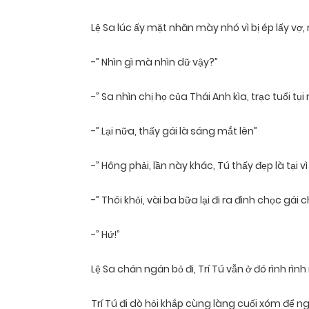
Lệ Sa lúc ấy mặt nhăn mày nhó vì bị ép lấy vợ
-” Nhìn gì mà nhìn dữ vậy?”
-” Sa nhìn chị họ của Thái Anh kìa, trạc tuổi tụi
-” Lại nữa, thấy gái là sáng mắt lên”
-” Hông phải, lần này khác, Tú thấy đẹp là tại v
-” Thôi khỏi, vài ba bữa lại đi ra đình chọc gái
-” Hứ!”
Lệ Sa chán ngán bỏ đi, Trí Tú vẫn ở đó rình rì
Trí Tú đi dò hỏi khắp cùng làng cuối xóm để ng