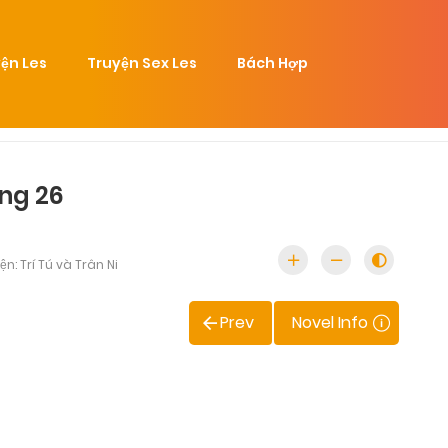
ện Les
Truyện Sex Les
Bách Hợp
ng 26
n: Trí Tú và Trân Ni
Prev
Novel Info