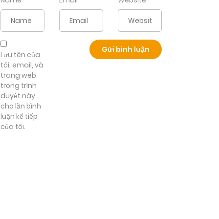
Name
*
Email
*
Website
Lưu tên của
tôi, email, và
trang web
trong trình
duyệt này
cho lần bình
luận kế tiếp
của tôi.