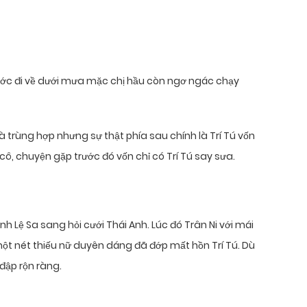
bước đi về dưới mưa mặc chị hầu còn ngơ ngác chạy
 là trùng hợp nhưng sự thật phía sau chính là Trí Tú vốn
t cô, chuyện gặp trước đó vốn chỉ có Trí Tú say sưa.
 Lệ Sa sang hỏi cưới Thái Anh. Lúc đó Trân Ni với mái
ột nét thiếu nữ duyên dáng đã đớp mất hồn Trí Tú. Dù
 đập rộn ràng.