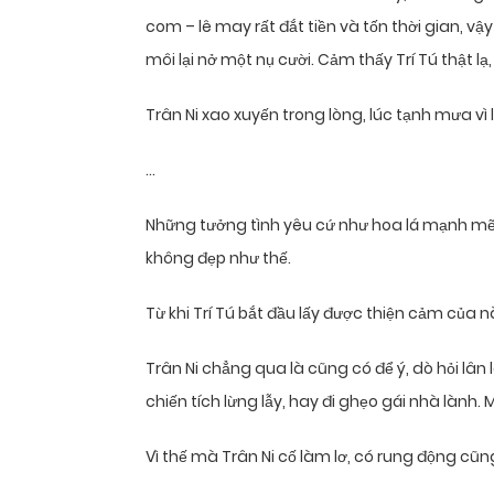
com – lê may rất đắt tiền và tốn thời gian, v
môi lại nở một nụ cười. Cảm thấy Trí Tú thật lạ,
Trân Ni xao xuyến trong lòng, lúc tạnh mưa vì 
…
Những tưởng tình yêu cứ như hoa lá mạnh m
không đẹp như thế.
Từ khi Trí Tú bắt đầu lấy được thiện cảm của n
Trân Ni chẳng qua là cũng có để ý, dò hỏi lân 
chiến tích lừng lẫy, hay đi ghẹo gái nhà lành.
Vì thế mà Trân Ni cố làm lơ, có rung động c