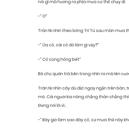
nói gì mà hướng ra phía mưa cứ thế chạy đi.
-” Ơ”
Trân Ni nhìn theo bóng Trí Tú sau màn mưa t
-” Ủa cô, cái cô đó làm gì vậy?”
-” Cô cũng hông biết”
Bà chủ quán trà bên trong nhìn ra mà lén cười
Trân Ni nhìn cây dù đặt ngay ngắn trên bàn, tr
mò. Cái người kia nàng chẳng thân chẳng thíc
Đừng nói là vì…
-” Bây giờ làm sao đây cô, cứ mưa thế này k