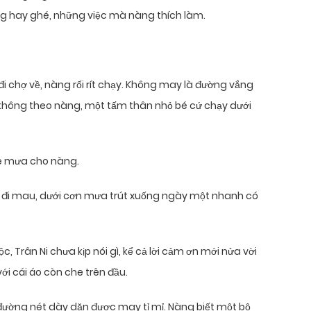
ng hay ghé, những việc mà nàng thích làm.
i chợ về, nàng rối rít chạy. Không may là đường vắng
n không theo nàng, một tấm thân nhỏ bé cứ chạy dưới
che mưa cho nàng.
àng đi mau, dưới cơn mưa trút xuống ngày một nhanh có
c, Trân Ni chưa kịp nói gì, kể cả lời cảm ơn mới nửa vời
với cái áo còn che trên đầu.
g đường nét dày dặn được may tỉ mỉ. Nàng biết một bộ