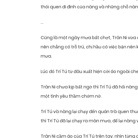
thói quen đi đình của nàng và những chỗ nà
…
Cũng là một ngày mưa bất chợt, Trân Ni vừa đ
nên chẳng có trỗ trú, chị hầu có việc bận nê
mưa.
Lúc đó Trí Tú từ đâu xuất hiện cởi áo ngoài 
Trân Ni chưa kịp bất ngờ thì Trí Tú đã hối n
một tình yêu thầm chớm nở.
Trí Tú và nàng lại chạy đến quán trà quen thuộ
thì Trí Tú đã lại chạy ra màn mưa, để lại nàng 
Trân Ni cầm áo của Trí Tú trên tay, nhìn từn