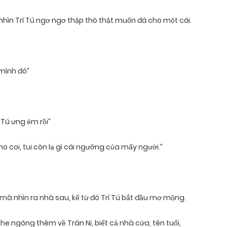
, nhìn Trí Tú ngơ ngơ thập thò thật muốn đá cho một cái.
 mình đó”
ì Tú ưng ẻm rồi”
 cho coi, tui còn lạ gì cái ngưỡng của mấy người.”
nh mà nhìn ra nhà sau, kể từ đó Trí Tú bắt đầu mơ mộng.
he ngóng thêm về Trân Ni, biết cả nhà cửa, tên tuổi,