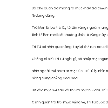
Bà chủ quán trà mang ra một khay trà thượng 
Ni đang dùng.
Trà Mạn là loại trà lấy từ tận vùng ngoài mang
tinh tế lắm mới biết thưởng thức, ở vùng này 
Trí Tú có nhìn qua nàng, tay lại khẽ run, sa
Chẳng ai biết Trí Tú nghĩ gì, cô nhấp một ngụm
Nhìn ngoài trời mưa to một lúc, Trí Tú lại nhì
nàng cũng chẳng đoái hoài.
Hít vào một hơi sâu và thở ra một hơi dài, Trí
Cảnh quán trà trời mưa vắng vẻ, Trí Tú bước đ