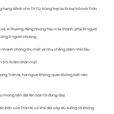
hạng dành cho Trí Tú, trùng hợp lại là loại trà mà Trân
 về, vị thường đắng nhưng hậu vị lại thanh, phải là người
cũng ít người chuộng.
u đó nhanh chóng thu mắt về như chẳng dám nhìn lâu.
 trà rồi lén nhăn mặt.
n sang Trân Ni, hai người không quen không biết nên
 Tú mang tiền đặt lên bàn rồi đứng dậy.
ến bàn của Trân Ni, cô khẽ đặt cây dù xuống rồi không