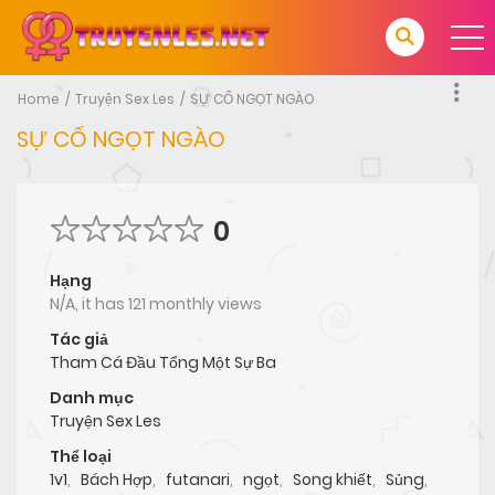
Home
Truyện Sex Les
SỰ CỐ NGỌT NGÀO
SỰ CỐ NGỌT NGÀO
0
Hạng
N/A, it has 121 monthly views
Tác giả
Tham Cá Đầu Tổng Một Sự Ba
Danh mục
Truyện Sex Les
Thể loại
1v1
,
Bách Hợp
,
futanari
,
ngọt
,
Song khiết
,
Sủng
,