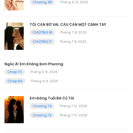
Chương 46
Tháng 6 21, 2025
TÔI CẦN BỜ VAI, CẬU CẦN MỘT CÁNH TAY
CHƯƠNG 18
Tháng 7 8, 2025
CHƯƠNG 17
Tháng 7 8, 2025
Ngốc À! Em Không Đơn Phương
Chap 70
Tháng 9 9, 2025
Chap 69
Tháng 9 9, 2025
Em Đáng Tuổi Bà Cố Tôi
Chương 74
Tháng 7 13, 2026
Chương 73
Tháng 7 13, 2026