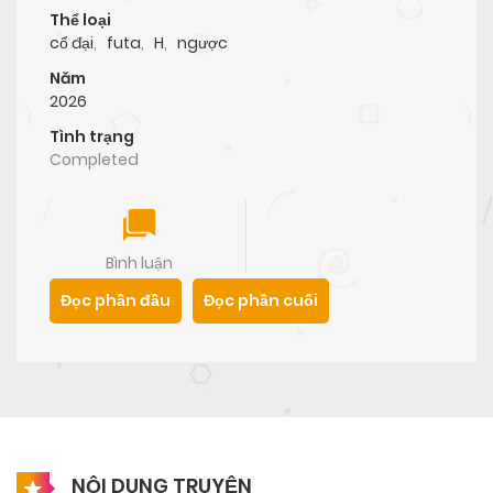
Thể loại
cổ đại
,
futa
,
H
,
ngược
Năm
2026
Tình trạng
Completed
Bình luận
Đọc phần đầu
Đọc phần cuối
NỘI DUNG TRUYỆN