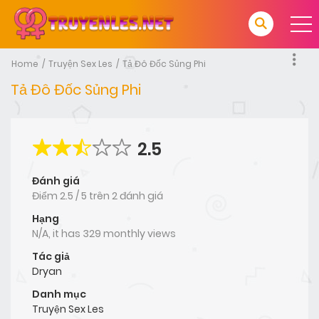
Home
Truyện Sex Les
Tả Đô Đốc Sủng Phi
Tả Đô Đốc Sủng Phi
2.5
Đánh giá
Điểm
2.5
/
5
trên
2 đánh giá
Hạng
N/A, it has 329 monthly views
Tác giả
Dryan
Danh mục
Truyện Sex Les