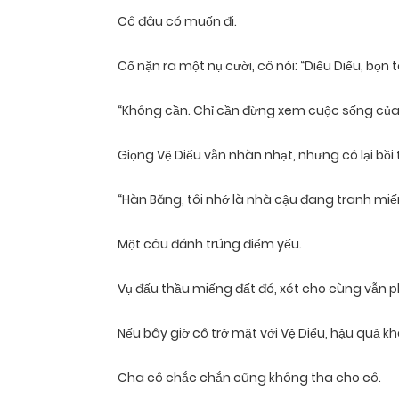
Cô đâu có muốn đi.
Cố nặn ra một nụ cười, cô nói: “Diểu Diểu, bọn
“Không cần. Chỉ cần đừng xem cuộc sống của tô
Giọng Vệ Diểu vẫn nhàn nhạt, nhưng cô lại bồ
“Hàn Băng, tôi nhớ là nhà cậu đang tranh miến
Một câu đánh trúng điểm yếu.
Vụ đấu thầu miếng đất đó, xét cho cùng vẫn p
Nếu bây giờ cô trở mặt với Vệ Diểu, hậu quả k
Cha cô chắc chắn cũng không tha cho cô.