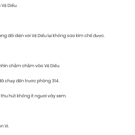
 Vệ Diểu.
ng đối diện với Vệ Diểu lại không sao kìm chế được.
 nhìn chằm chằm vào Vệ Diểu.
ã chạy đến trước phòng 314.
 thu hút không ít người vây xem.
n Vi.