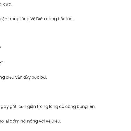
i cửa.
 giận trong lòng Vệ Diểu càng bốc lên.
?
?”
g điệu vẫn đầy bực bội.
ệu gay gắt, cơn giận trong lòng cô cũng bùng lên.
 lại dám nổi nóng với Vệ Diểu.