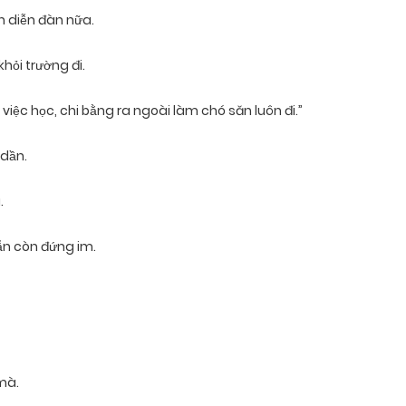
n diễn đàn nữa.
khỏi trường đi.
iệc học, chi bằng ra ngoài làm chó săn luôn đi.”
 dần.
.
vẫn còn đứng im.
mà.