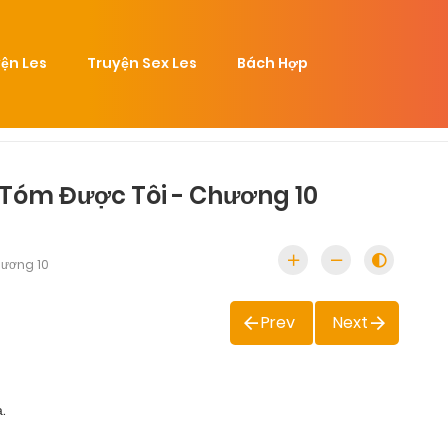
ện Les
Truyện Sex Les
Bách Hợp
 Tóm Được Tôi - Chương 10
ương 10
Prev
Next
.