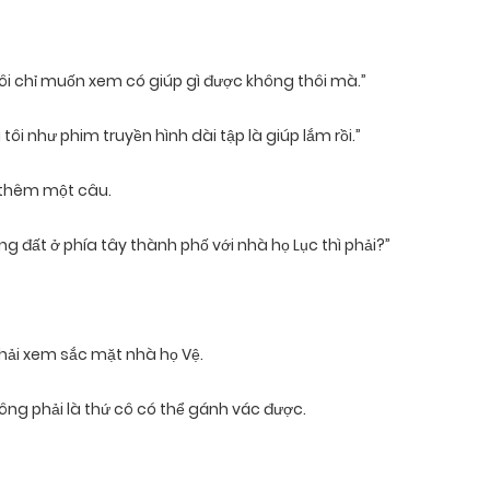
 tôi chỉ muốn xem có giúp gì được không thôi mà.”
i như phim truyền hình dài tập là giúp lắm rồi.”
i thêm một câu.
g đất ở phía tây thành phố với nhà họ Lục thì phải?”
hải xem sắc mặt nhà họ Vệ.
hông phải là thứ cô có thể gánh vác được.