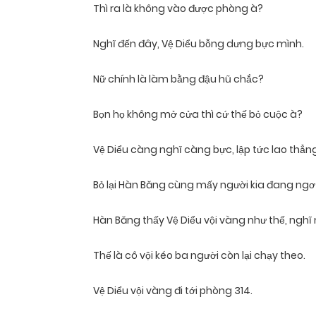
Thì ra là không vào được phòng à?
Nghĩ đến đây, Vệ Diểu bỗng dưng bực mình.
Nữ chính là làm bằng đậu hũ chắc?
Bọn họ không mở cửa thì cứ thế bỏ cuộc à?
Vệ Diểu càng nghĩ càng bực, lập tức lao thẳng
Bỏ lại Hàn Băng cùng mấy người kia đang ngơ
Hàn Băng thấy Vệ Diểu vội vàng như thế, nghĩ 
Thế là cô vội kéo ba người còn lại chạy theo.
Vệ Diểu vội vàng đi tới phòng 314.