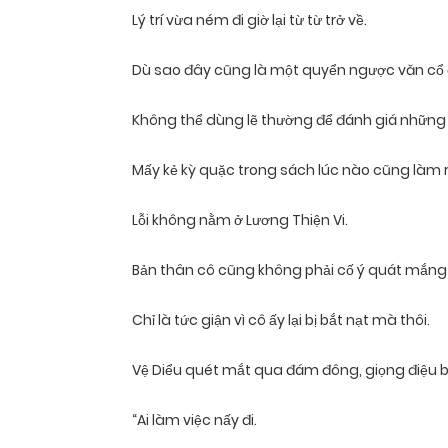
Lý trí vừa ném đi giờ lại từ từ trở về.
Dù sao đây cũng là một quyển ngược văn cổ 
Không thể dùng lẽ thường để đánh giá những c
Mấy kẻ kỳ quặc trong sách lúc nào cũng làm
Lỗi không nằm ở Lương Thiện Vi.
Bản thân cô cũng không phải cố ý quát mắng 
Chỉ là tức giận vì cô ấy lại bị bắt nạt mà thôi.
Vệ Diểu quét mắt qua đám đông, giọng điệu b
“Ai làm việc nấy đi.