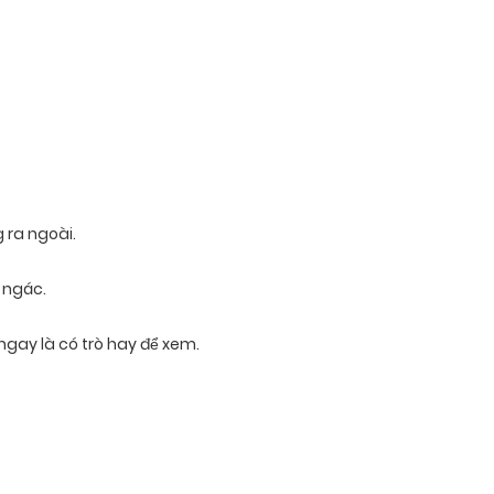
 ra ngoài.
 ngác.
ngay là có trò hay để xem.