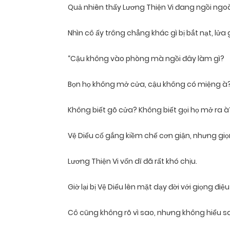
Quả nhiên thấy Lương Thiện Vi đang ngồi ngoà
Nhìn cô ấy trông chẳng khác gì bị bắt nạt, lửa
“Cậu không vào phòng mà ngồi đây làm gì?
Bọn họ không mở cửa, cậu không có miệng à
Không biết gõ cửa? Không biết gọi họ mở ra à
Vệ Diểu cố gắng kiềm chế cơn giận, nhưng giọn
Lương Thiện Vi vốn dĩ đã rất khó chịu.
Giờ lại bị Vệ Diểu lên mặt dạy đời với giọng đi
Cô cũng không rõ vì sao, nhưng không hiểu sao