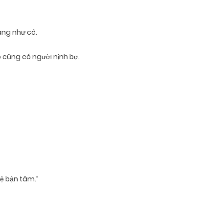
àng như cô.
 cũng có người nịnh bợ.
Vệ bận tâm.”