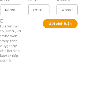
Name
*
Email
*
Website
Lưu tên của
tôi, email, và
trang web
trong trình
duyệt này
cho lần bình
luận kế tiếp
của tôi.