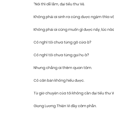
“Nói thì dễ lắm, đại tiểu thư Vệ.
Không phải ai sinh ra cũng được ngậm thìa v
Không phải ai cũng muốn gì được nấy, lúc nào
Cô nghĩ tôi chưa từng gõ cửa à?
Cô nghĩ tôi chưa từng gọi họ à?
Nhưng chẳng ai thèm quan tâm.
Cô căn bản không hiểu được.
Từ giờ chuyện của tôi không cần đại tiểu thư 
Giọng Lương Thiện Vi đầy căm phẫn.