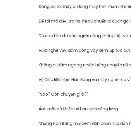
Đừng để tôi thấy ai đăng mấy thứ nhảm nhí lê
Để tôi mà điều tra ra, thì cứ chuẩn bị cuốn gói 
Dù sao tâm trí các người cũng không đặt vào v
Vừa nghe vậy, đám đông vây xem lập tức tản
Không ai dám ngang nhiên hóng chuyện nữa
Vệ Diểu liếc nhìn Hàn Băng và mấy người kia 
“Sao? Còn chuyện gì à?”
Ánh mắt cô khiến cả bọn lạnh sống lưng.
Nhưng Hàn Băng mới xem đến đoạn hấp dẫn 