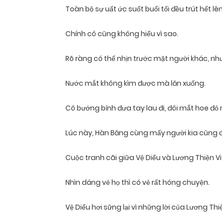
Toàn bộ sự uất ức suốt buổi tối đều trút hết lên
Chính cô cũng không hiểu vì sao.
Rõ ràng có thể nhịn trước mặt người khác, như
Nước mắt không kìm được mà lăn xuống.
Cô bướng bỉnh đưa tay lau đi, đôi mắt hoe đỏ
Lúc này, Hàn Băng cùng mấy người kia cũng đ
Cuộc tranh cãi giữa Vệ Diểu và Lương Thiện Vi
Nhìn dáng vẻ họ thì có vẻ rất hóng chuyện.
Vệ Diểu hơi sững lại vì những lời của Lương Thiệ