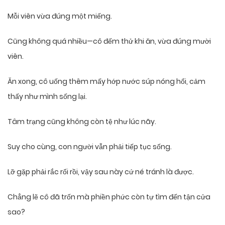
Mỗi viên vừa đúng một miếng.
Cũng không quá nhiều—cô đếm thử khi ăn, vừa đúng mười
viên.
Ăn xong, cô uống thêm mấy hớp nước súp nóng hổi, cảm
thấy như mình sống lại.
Tâm trạng cũng không còn tệ như lúc nãy.
Suy cho cùng, con người vẫn phải tiếp tục sống.
Lỡ gặp phải rắc rối rồi, vậy sau này cứ né tránh là được.
Chẳng lẽ cô đã trốn mà phiền phức còn tự tìm đến tận cửa
sao?