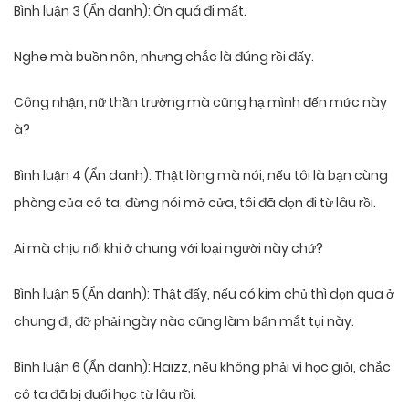
Bình luận 3 (Ẩn danh): Ớn quá đi mất.
Nghe mà buồn nôn, nhưng chắc là đúng rồi đấy.
Công nhận, nữ thần trường mà cũng hạ mình đến mức này
à?
Bình luận 4 (Ẩn danh): Thật lòng mà nói, nếu tôi là bạn cùng
phòng của cô ta, đừng nói mở cửa, tôi đã dọn đi từ lâu rồi.
Ai mà chịu nổi khi ở chung với loại người này chứ?
Bình luận 5 (Ẩn danh): Thật đấy, nếu có kim chủ thì dọn qua ở
chung đi, đỡ phải ngày nào cũng làm bẩn mắt tụi này.
Bình luận 6 (Ẩn danh): Haizz, nếu không phải vì học giỏi, chắc
cô ta đã bị đuổi học từ lâu rồi.