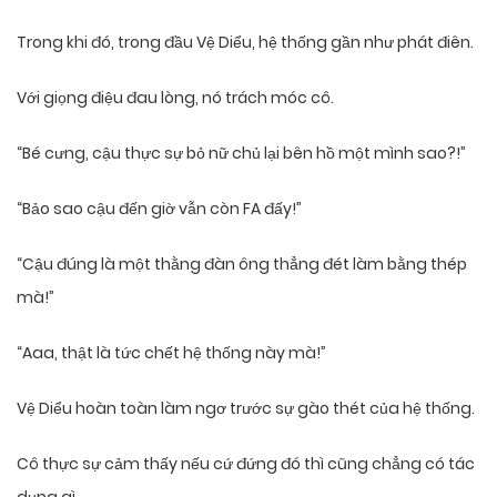
Trong khi đó, trong đầu Vệ Diểu, hệ thống gần như phát điên.
Với giọng điệu đau lòng, nó trách móc cô.
“Bé cưng, cậu thực sự bỏ nữ chủ lại bên hồ một mình sao?!”
“Bảo sao cậu đến giờ vẫn còn FA đấy!”
“Cậu đúng là một thằng đàn ông thẳng đét làm bằng thép
mà!”
“Aaa, thật là tức chết hệ thống này mà!”
Vệ Diểu hoàn toàn làm ngơ trước sự gào thét của hệ thống.
Cô thực sự cảm thấy nếu cứ đứng đó thì cũng chẳng có tác