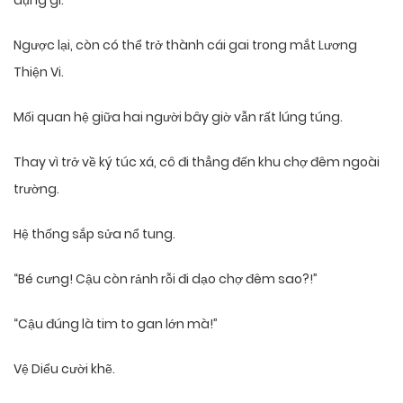
dụng gì.
Ngược lại, còn có thể trở thành cái gai trong mắt Lương
Thiện Vi.
Mối quan hệ giữa hai người bây giờ vẫn rất lúng túng.
Thay vì trở về ký túc xá, cô đi thẳng đến khu chợ đêm ngoài
trường.
Hệ thống sắp sửa nổ tung.
“Bé cưng! Cậu còn rảnh rỗi đi dạo chợ đêm sao?!”
“Cậu đúng là tim to gan lớn mà!”
Vệ Diểu cười khẽ.