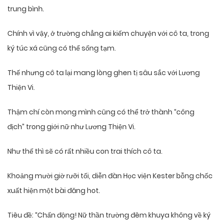
trung bình.
Chính vì vậy, ở trường chẳng ai kiếm chuyện với cô ta, trong
ký túc xá cũng có thể sống tạm.
Thế nhưng cô ta lại mang lòng ghen tị sâu sắc với Lương
Thiện Vi.
Thậm chí còn mong mình cũng có thể trở thành “công
địch” trong giới nữ như Lương Thiện Vi.
Như thế thì sẽ có rất nhiều con trai thích cô ta.
Khoảng mười giờ rưỡi tối, diễn đàn Học viện Kester bỗng chốc
xuất hiện một bài đăng hot.
Tiêu đề: “Chấn động! Nữ thần trường đêm khuya không về ký