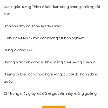
Con ngốc Lương Thiện Vi lại bị bạn cùng phòng nhốt ngoài
cửa.
Hình như đây đâu phải lần đầu nhỉ?
Bị nhốt một lần rồi mà còn không rút kinh nghiệm.
Đúng là đáng đời.”
Hoàng Mao còn đang lải nhải mắng chửi Lương Thiện Vi.
Nhưng Vệ Diểu còn chưa nghĩ xong, cơ thể đã hành động
trước.
Chỉ trong mấy giây, cô đã xỏ giày rồi nhảy xuống giường.