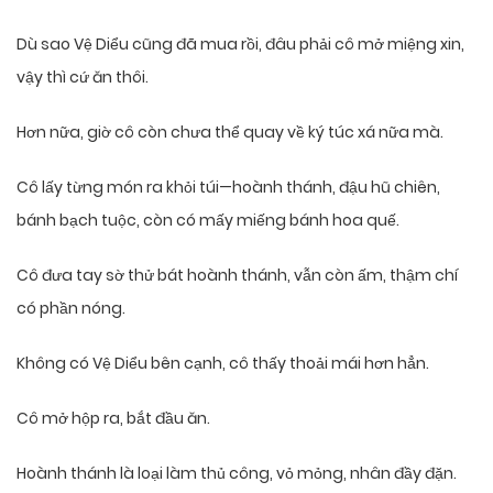
Dù sao Vệ Diểu cũng đã mua rồi, đâu phải cô mở miệng xin,
vậy thì cứ ăn thôi.
Hơn nữa, giờ cô còn chưa thể quay về ký túc xá nữa mà.
Cô lấy từng món ra khỏi túi—hoành thánh, đậu hũ chiên,
bánh bạch tuộc, còn có mấy miếng bánh hoa quế.
Cô đưa tay sờ thử bát hoành thánh, vẫn còn ấm, thậm chí
có phần nóng.
Không có Vệ Diểu bên cạnh, cô thấy thoải mái hơn hẳn.
Cô mở hộp ra, bắt đầu ăn.
Hoành thánh là loại làm thủ công, vỏ mỏng, nhân đầy đặn.