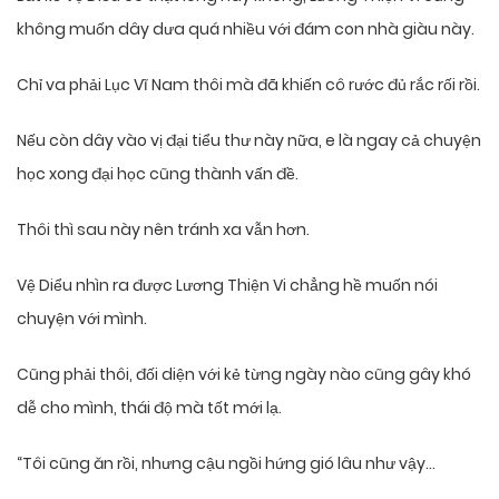
không muốn dây dưa quá nhiều với đám con nhà giàu này.
Chỉ va phải Lục Vĩ Nam thôi mà đã khiến cô rước đủ rắc rối rồi.
Nếu còn dây vào vị đại tiểu thư này nữa, e là ngay cả chuyện
học xong đại học cũng thành vấn đề.
Thôi thì sau này nên tránh xa vẫn hơn.
Vệ Diểu nhìn ra được Lương Thiện Vi chẳng hề muốn nói
chuyện với mình.
Cũng phải thôi, đối diện với kẻ từng ngày nào cũng gây khó
dễ cho mình, thái độ mà tốt mới lạ.
“Tôi cũng ăn rồi, nhưng cậu ngồi hứng gió lâu như vậy…