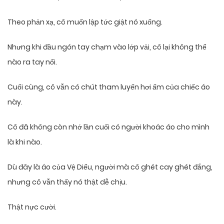
Theo phản xạ, cô muốn lập tức giật nó xuống.
Nhưng khi đầu ngón tay chạm vào lớp vải, cô lại không thể
nào ra tay nổi.
Cuối cùng, cô vẫn có chút tham luyến hơi ấm của chiếc áo
này.
Cô đã không còn nhớ lần cuối có người khoác áo cho mình
là khi nào.
Dù đây là áo của Vệ Diểu, người mà cô ghét cay ghét đắng,
nhưng cô vẫn thấy nó thật dễ chịu.
Thật nực cười.