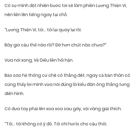
Cô sợ mình đột nhiên bước tới sẽ làm phiền Lương Thiện Vi,
nên liền lên tiếng ngay tại chỗ.
“Lương Thiện Vi, tôi… tôi lại quay lại rồi.
Bây giờ cậu thế nào rồi? Đỡ hơn chút nào chưa?”
Vừa nói xong, Vệ Diểu liền hối hận.
Bảo sao hệ thống cứ chê cô thẳng đét, ngay cả bản thân cô
cũng thấy lời mình vừa nói đúng là kiểu đàn ông thẳng tưng
điển hình.
Cô đưa tay phải lên xoa xoa sau gáy, vội vàng giải thích.
“Tôi… tôi không có ý đó. Tôi chỉ hơi lo cho cậu thôi.