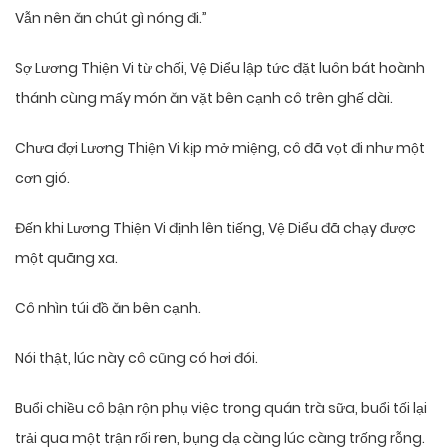
Vẫn nên ăn chút gì nóng đi.”
Sợ Lương Thiện Vi từ chối, Vệ Diểu lập tức đặt luôn bát hoành
thánh cùng mấy món ăn vặt bên cạnh cô trên ghế dài.
Chưa đợi Lương Thiện Vi kịp mở miệng, cô đã vọt đi như một
cơn gió.
Đến khi Lương Thiện Vi định lên tiếng, Vệ Diểu đã chạy được
một quãng xa.
Cô nhìn túi đồ ăn bên cạnh.
Nói thật, lúc này cô cũng có hơi đói.
Buổi chiều cô bận rộn phụ việc trong quán trà sữa, buổi tối lại
trải qua một trận rối ren, bụng dạ càng lúc càng trống rỗng.