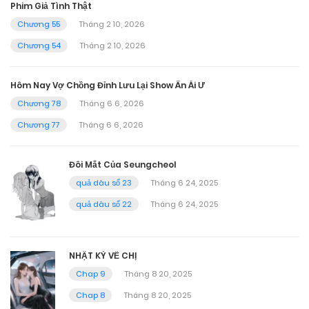
Phim Giả Tình Thật
Chương 55
Tháng 2 10, 2026
Chương 54
Tháng 2 10, 2026
Hôm Nay Vợ Chồng Đỉnh Lưu Lại Show Ân Ái Ư
Chương 78
Tháng 6 6, 2026
Chương 77
Tháng 6 6, 2026
Đôi Mắt Của Seungcheol
quả dâu số 23
Tháng 6 24, 2025
quả dâu số 22
Tháng 6 24, 2025
NHẬT KÝ VỀ CHỊ
Chap 9
Tháng 8 20, 2025
Chap 8
Tháng 8 20, 2025