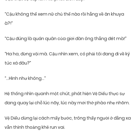
“Cậu không thể xem nữ chủ thế nào rồi hẵng về ăn khuya
à?!”
“Cậu đúng là quán quân của giới đàn ông thẳng đét mà!”
“Ha ha, đừng vội mà. Cậu nhìn xem, có phải tôi đang đi về ký
túc xá đâu?”
“…Hình như không…”
Hệ thống nhìn quanh một chút, phát hiện Vệ Diểu thực sự
đang quay lại chỗ lúc nãy, lúc này mới thở phào nhẹ nhõm.
Vệ Diểu dừng lại cách mấy bước, trông thấy người ở đằng xa
vẫn thỉnh thoảng khẽ run vai.