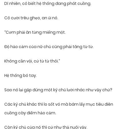
Dĩ nhiên, cô biết hệ thống đang phát cuồng.
Cô cười trêu ghẹo, an ủi nó.
“Cơm phải ăn từng miếng một.
Độ hảo cảm của nữ chủ cũng phải tăng từ từ.
Không cần vội, cứ từ từ thôi.”
Hệ thống bó tay.
Sao nó lại gặp đúng một ký chủ lười nhác như vậy chứ?
Các ký chủ khác thì lo sốt vó mà bám lấy mục tiêu điên
cuồng cày điểm hảo cảm.
Còn ký chủ của nó thì cứ như thả nuôi vậy.