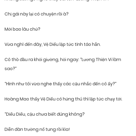
Chị gái này lại có chuyện rồi à?
Mới bao lâu chứ?
Vừa nghĩ đến đây, Vệ Diểu lập tức tỉnh táo hẳn.
Cô thò đầu ra khỏi giường, hỏi ngay: “Lương Thiện Vi làm
sao?”
“Hình như tôi vừa nghe thấy các cậu nhắc đến cô ấy?”
Hoàng Mao thấy Vệ Diểu có hứng thú thì lập tức chạy tới.
“Diểu Diểu, cậu chưa biết đúng không?
Diễn đàn trường nổ tung rồi kìa!