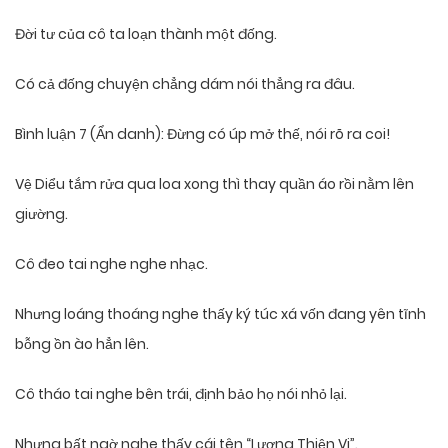
Đời tư của cô ta loạn thành một đống.
Có cả đống chuyện chẳng dám nói thẳng ra đâu.
Bình luận 7 (Ẩn danh): Đừng có úp mở thế, nói rõ ra coi!
Vệ Diểu tắm rửa qua loa xong thì thay quần áo rồi nằm lên
giường.
Cô đeo tai nghe nghe nhạc.
Nhưng loáng thoáng nghe thấy ký túc xá vốn đang yên tĩnh
bỗng ồn ào hẳn lên.
Cô tháo tai nghe bên trái, định bảo họ nói nhỏ lại.
Nhưng bất ngờ nghe thấy cái tên “Lương Thiện Vi”.