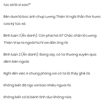
túc xá là vì sao?”
Bên dưới là bức ảnh chụp Lương Thiện Vi ngồi thẫn thờ trước
cửa ký túc xá.
Bình luận 1 (Ẩn danh): Còn phải hỏi à? Chắc chắn là Lương
Thiện Vi lại ra ngoài hú hí với đàn ông rồi.
Bình luận 2 (Ẩn danh): Đúng vậy, cô ta thường xuyên qua
đêm bên ngoài.
Nghĩ đến việc ở chung phòng với cô ta là thấy ghê rồi.
Không biết đã ngủ với bao nhiêu người rồi.
Không biết có bị bệnh tình dục không nữa.