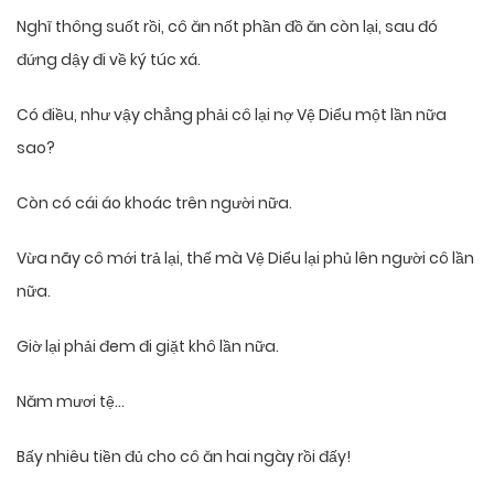
Nghĩ thông suốt rồi, cô ăn nốt phần đồ ăn còn lại, sau đó
đứng dậy đi về ký túc xá.
Có điều, như vậy chẳng phải cô lại nợ Vệ Diểu một lần nữa
sao?
Còn có cái áo khoác trên người nữa.
Vừa nãy cô mới trả lại, thế mà Vệ Diểu lại phủ lên người cô lần
nữa.
Giờ lại phải đem đi giặt khô lần nữa.
Năm mươi tệ…
Bấy nhiêu tiền đủ cho cô ăn hai ngày rồi đấy!