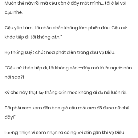
Muộn thế này rồi mà cậu còn ở đây một mình… tôi ở lại với
cậu nhé.
Cậu yên tâm, tôi chắc chắn không làm phiền đâu. Cậu cứ
khóc tiếp đi, tôi không cản.”
Hệ thống suýt chút nữa phát điên trong đầu Vệ Diểu.
“‘Cậu cứ khóc tiếp đi, tôi không cản’—đây mà là lời người nên
nói sao?!
Ký chủ này thật sự thẳng đến mức không ai đọ nổi luôn rồi.
Tôi phải xem xem đến bao giờ cậu mới cưa đổ được nữ chủ
đây!”
Lương Thiện Vi sớm nhận ra có người đến gần khi Vệ Diểu