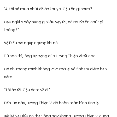
“À, tôi có mua chút đồ ăn khuya. Cậu ăn gì chưa?
Cậu ngồi ở đây hứng gió lâu vậy rồi, có muốn ăn chút gì
không?”
Vệ Diểu hơi ngập ngừng khi nói.
Dù sao thì, lòng tự trọng của Lương Thiện Vi rất cao.
Cô chỉ mong mình không lỡ lời mà lại vô tình trừ điểm hảo
cảm.
“Tôi ăn rồi. Cậu đem về đi.”
Đến lúc này, Lương Thiện Vi đã hoàn toàn bình tĩnh lại.
Bất kể Vệ Diểu có thật lòng hay không, Lương Thiện Vi cũng