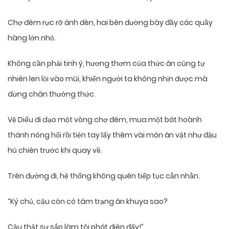
Chợ đêm rực rỡ ánh đèn, hai bên đường bày đầy các quầy
hàng lớn nhỏ.
Không cần phải tinh ý, hương thơm của thức ăn cũng tự
nhiên len lỏi vào mũi, khiến người ta không nhịn được mà
dừng chân thưởng thức.
Vệ Diểu đi dạo một vòng chợ đêm, mua một bát hoành
thánh nóng hổi rồi tiện tay lấy thêm vài món ăn vặt như đậu
hũ chiên trước khi quay về.
Trên đường đi, hệ thống không quên tiếp tục cằn nhằn.
“Ký chủ, cậu còn có tâm trạng ăn khuya sao?
Cậu thật sự sắp làm tôi phát điên đấy!”