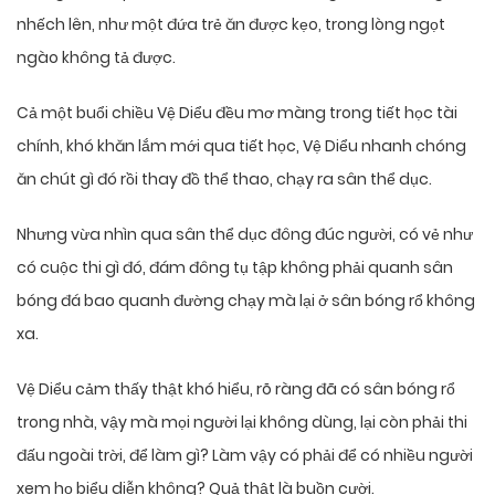
nhếch lên, như một đứa trẻ ăn được kẹo, trong lòng ngọt
ngào không tả được.
Cả một buổi chiều Vệ Diểu đều mơ màng trong tiết học tài
chính, khó khăn lắm mới qua tiết học, Vệ Diểu nhanh chóng
ăn chút gì đó rồi thay đồ thể thao, chạy ra sân thể dục.
Nhưng vừa nhìn qua sân thể dục đông đúc người, có vẻ như
có cuộc thi gì đó, đám đông tụ tập không phải quanh sân
bóng đá bao quanh đường chạy mà lại ở sân bóng rổ không
xa.
Vệ Diểu cảm thấy thật khó hiểu, rõ ràng đã có sân bóng rổ
trong nhà, vậy mà mọi người lại không dùng, lại còn phải thi
đấu ngoài trời, để làm gì? Làm vậy có phải để có nhiều người
xem họ biểu diễn không? Quả thật là buồn cười.