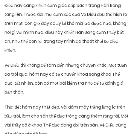
Điều này càng khiến cảm giác cấp bách trong Hàn Băng
tăng lên. Trước kia, mọi cảm xúc của Vệ Diểu đều thể hiện rõ
trên mặt, còn giờ đây cô ấy lại khó mà lừa được nữa, không
nói gì với mình nữa, điều này khiến Hàn Băng cảm thấy bất
an, như thể con rối trong tay mình đã thoát khỏi sự điều
khiển.
Vệ Diểu thì không để tâm đến những chuyện khác. Một tuần
đã trôi qua, hôm nay cô sẽ chuyển khoa sang khoa Thể
dục, tất nhiên, còn có một bài kiểm tra nhỏ để tự đánh giá
bản thân.
Thời tiết hôm nay thật đẹp, vài đám mây trắng lững lờ trên
bầu trời, làm cho sân thể dục trông càng thêm rộng rãi. Một
vài thầy cô ở khoa Thể dục đang đợi trên sân, Vệ Diểu cũng