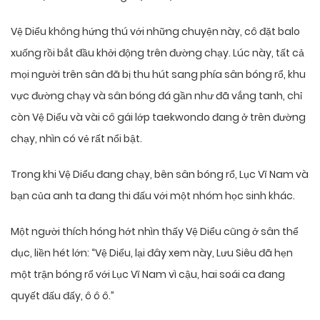
Vệ Diểu không hứng thú với những chuyện này, cô đặt balo
xuống rồi bắt đầu khởi động trên đường chạy. Lúc này, tất cả
mọi người trên sân đã bị thu hút sang phía sân bóng rổ, khu
vực đường chạy và sân bóng đá gần như đã vắng tanh, chỉ
còn Vệ Diểu và vài cô gái lớp taekwondo đang ở trên đường
chạy, nhìn có vẻ rất nổi bật.
Trong khi Vệ Diểu đang chạy, bên sân bóng rổ, Lục Vĩ Nam và
bạn của anh ta đang thi đấu với một nhóm học sinh khác.
Một người thích hóng hớt nhìn thấy Vệ Diểu cũng ở sân thể
dục, liền hét lớn: “Vệ Diểu, lại đây xem này, Lưu Siêu đã hẹn
một trận bóng rổ với Lục Vĩ Nam vì cậu, hai soái ca đang
quyết đấu đấy, ô ô ô.”