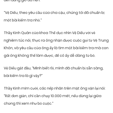
đến đúng giờ đã hẹn.
“Vệ Diểu, theo yêu cầu của cha cậu, chúng tôi đã chuẩn bị
một bài kiểm tra nhỏ.”
Thầy Kinh Quân của khoa Thể dục nhìn Vệ Diểu với vẻ
nghiêm túc nói, thực ra ông nhận được cuộc gọi từ Vệ Trung
Khôn, và yêu cầu của ông ấy là tìm một bài kiểm tra mà con
gái ông không thể làm được, để cô ấy dễ dàng từ bỏ.
Vệ Diểu gật đầu, “Mình biết rồi, mình đã chuẩn bị sẵn sàng,
bài kiểm tra là gì vậy?”
Thầy Kinh mỉm cười, các nếp nhăn trên mặt ông vặn lại nói:
“Rất đơn giản, chỉ cần chạy 10.000 mét, nếu dừng lại giữa
chừng thì xem như bỏ cuộc.”