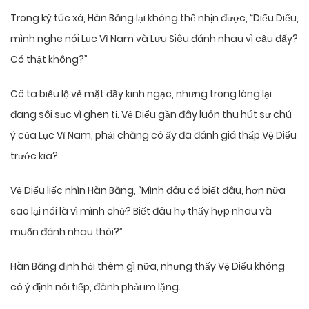
Trong ký túc xá, Hàn Băng lại không thể nhịn được, “Diểu Diểu,
mình nghe nói Lục Vĩ Nam và Lưu Siêu đánh nhau vì cậu đấy?
Có thật không?”
Cô ta biểu lộ vẻ mặt đầy kinh ngạc, nhưng trong lòng lại
đang sôi sục vì ghen tị. Vệ Diểu gần đây luôn thu hút sự chú
ý của Lục Vĩ Nam, phải chăng cô ấy đã đánh giá thấp Vệ Diểu
trước kia?
Vệ Diểu liếc nhìn Hàn Băng, “Mình đâu có biết đâu, hơn nữa
sao lại nói là vì mình chứ? Biết đâu họ thấy hợp nhau và
muốn đánh nhau thôi?”
Hàn Băng định hỏi thêm gì nữa, nhưng thấy Vệ Diểu không
có ý định nói tiếp, đành phải im lặng.