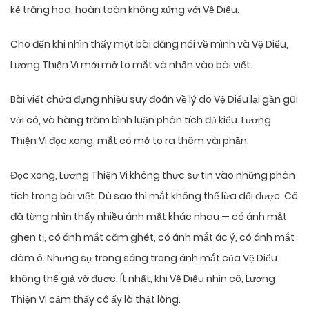
kẻ trăng hoa, hoàn toàn không xứng với Vệ Diểu.
Cho đến khi nhìn thấy một bài đăng nói về mình và Vệ Diểu,
Lương Thiện Vi mới mở to mắt và nhấn vào bài viết.
Bài viết chứa đựng nhiều suy đoán về lý do Vệ Diểu lại gần gũi
với cô, và hàng trăm bình luận phân tích đủ kiểu. Lương
Thiện Vi đọc xong, mắt cô mở to ra thêm vài phần.
Đọc xong, Lương Thiện Vi không thực sự tin vào những phân
tích trong bài viết. Dù sao thì mắt không thể lừa dối được. Cô
đã từng nhìn thấy nhiều ánh mắt khác nhau — có ánh mắt
ghen tị, có ánh mắt căm ghét, có ánh mắt ác ý, có ánh mắt
dâm ô. Nhưng sự trong sáng trong ánh mắt của Vệ Diểu
không thể giả vờ được. Ít nhất, khi Vệ Diểu nhìn cô, Lương
Thiện Vi cảm thấy cô ấy là thật lòng.