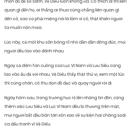
món đồ để so sánh, Vệ Diểu luôn không ưa. Cô thích ai thì liên
quan gì đến họ, ai thắng ai thua cũng chẳng liên quan gì
đến cô, sao cứ phải miệng nói là làm vì cô, thật khiến người
ta muốn nôn mửa.
Lúc này, cả một khu sân bóng rổ nhỏ dần dần đông đúc, mọi
người đều lao vào đánh nhau.
Ngay cả đám fan cuồng của Lục Vĩ Nam và Lưu Siêu cũng
lao vào ẩu đả với nhau, Vệ Diểu thấy thật thú vị, xem một lúc
thì cũng chán, cô thu dọn đồ đạc và quay người rời đi.
Ngày hôm sau, trong trường học rộ lên những tin đồn, cộng
thêm việc Lưu Siêu và Lục Vĩ Nam đều bị thương trên mặt,
mọi người bắt đầu bàn tán xôn xao về sự kiện hai chàng soái
ca đấu tranh vì Vệ Diểu.