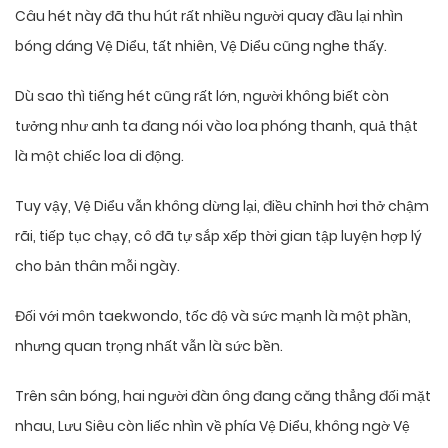
Câu hét này đã thu hút rất nhiều người quay đầu lại nhìn
bóng dáng Vệ Diểu, tất nhiên, Vệ Diểu cũng nghe thấy.
Dù sao thì tiếng hét cũng rất lớn, người không biết còn
tưởng như anh ta đang nói vào loa phóng thanh, quả thật
là một chiếc loa di động.
Tuy vậy, Vệ Diểu vẫn không dừng lại, điều chỉnh hơi thở chậm
rãi, tiếp tục chạy, cô đã tự sắp xếp thời gian tập luyện hợp lý
cho bản thân mỗi ngày.
Đối với môn taekwondo, tốc độ và sức mạnh là một phần,
nhưng quan trọng nhất vẫn là sức bền.
Trên sân bóng, hai người đàn ông đang căng thẳng đối mặt
nhau, Lưu Siêu còn liếc nhìn về phía Vệ Diểu, không ngờ Vệ