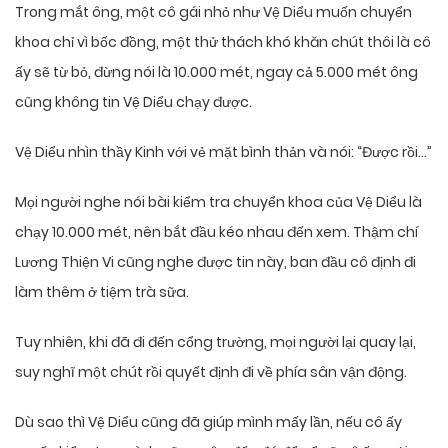
Trong mắt ông, một cô gái nhỏ như Vệ Diểu muốn chuyển
khoa chỉ vì bốc đồng, một thử thách khó khăn chút thôi là cô
ấy sẽ từ bỏ, đừng nói là 10.000 mét, ngay cả 5.000 mét ông
cũng không tin Vệ Diểu chạy được.
Vệ Diểu nhìn thầy Kinh với vẻ mặt bình thản và nói: “Được rồi…”
Mọi người nghe nói bài kiểm tra chuyển khoa của Vệ Diểu là
chạy 10.000 mét, nên bắt đầu kéo nhau đến xem. Thậm chí
Lương Thiện Vi cũng nghe được tin này, ban đầu cô định đi
làm thêm ở tiệm trà sữa.
Tuy nhiên, khi đã đi đến cổng trường, mọi người lại quay lại,
suy nghĩ một chút rồi quyết định đi về phía sân vận động.
Dù sao thì Vệ Diểu cũng đã giúp mình mấy lần, nếu cô ấy