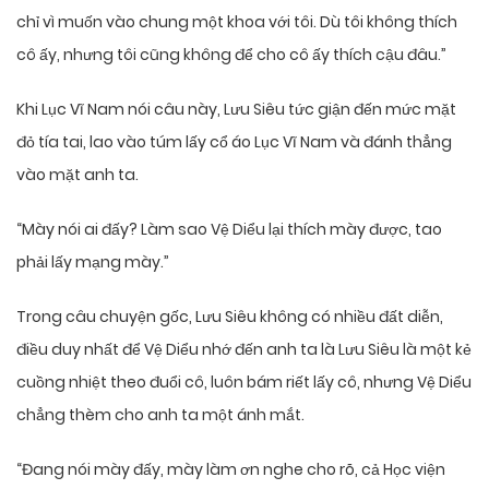
chỉ vì muốn vào chung một khoa với tôi. Dù tôi không thích
cô ấy, nhưng tôi cũng không để cho cô ấy thích cậu đâu.”
Khi Lục Vĩ Nam nói câu này, Lưu Siêu tức giận đến mức mặt
đỏ tía tai, lao vào túm lấy cổ áo Lục Vĩ Nam và đánh thẳng
vào mặt anh ta.
“Mày nói ai đấy? Làm sao Vệ Diểu lại thích mày được, tao
phải lấy mạng mày.”
Trong câu chuyện gốc, Lưu Siêu không có nhiều đất diễn,
điều duy nhất để Vệ Diểu nhớ đến anh ta là Lưu Siêu là một kẻ
cuồng nhiệt theo đuổi cô, luôn bám riết lấy cô, nhưng Vệ Diểu
chẳng thèm cho anh ta một ánh mắt.
“Đang nói mày đấy, mày làm ơn nghe cho rõ, cả Học viện