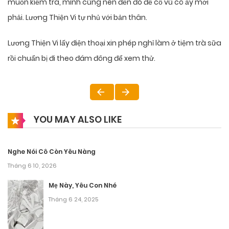
muốn kiểm tra, mình cũng nên đến đó để cổ vũ cô ấy mới
phải. Lương Thiện Vi tự nhủ với bản thân.
Lương Thiện Vi lấy điện thoại xin phép nghỉ làm ở tiệm trà sữa
rồi chuẩn bị đi theo đám đông để xem thử.
YOU MAY ALSO LIKE
Nghe Nói Cô Còn Yêu Nàng
Tháng 6 10, 2026
Mẹ Này, Yêu Con Nhé
Tháng 6 24, 2025