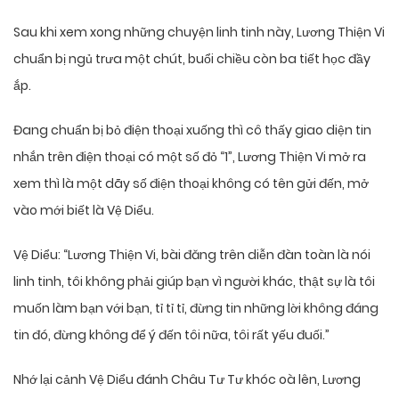
Sau khi xem xong những chuyện linh tinh này, Lương Thiện Vi
chuẩn bị ngủ trưa một chút, buổi chiều còn ba tiết học đầy
ắp.
Đang chuẩn bị bỏ điện thoại xuống thì cô thấy giao diện tin
nhắn trên điện thoại có một số đỏ “1”, Lương Thiện Vi mở ra
xem thì là một dãy số điện thoại không có tên gửi đến, mở
vào mới biết là Vệ Diểu.
Vệ Diểu: “Lương Thiện Vi, bài đăng trên diễn đàn toàn là nói
linh tinh, tôi không phải giúp bạn vì người khác, thật sự là tôi
muốn làm bạn với bạn, tỉ tỉ tỉ, đừng tin những lời không đáng
tin đó, đừng không để ý đến tôi nữa, tôi rất yếu đuối.”
Nhớ lại cảnh Vệ Diểu đánh Châu Tư Tư khóc oà lên, Lương