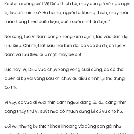
Kester ai cũng biết Vệ Diểu thích tôi, mày còn giả vờ ngu ngơ
tự lừa dối mình à? Ha ha ha, người tôi không thích, mày mãi
mãi không theo đuổi được, buồn cười chết đi được.”
Nói xong, Lục Vĩ Nam cũng không kém cạnh, lao vào đánh lại
Lưu Siêu. Chỉ một lát sau, hai bên đã lao vào ẩu đả, cả Lục Vĩ
Nam và Lưu Siêu đều mặt mày bê bết.
Lúc này, Vệ Diểu vừa chạy xong vòng cuối cùng, cô có thói
quen đi bộ vài vòng sau khi chạy để điều chỉnh lại thể trạng
cơ thể.
Vì vậy, cô vừa đi vừa nhìn đám người đang ẩu đả, càng nhìn
càng thấy thú vị, suýt nữa cô muốn đứng lại cổ vũ cho họ.
Đối với những kẻ thích khoe khoang và dùng con gái như