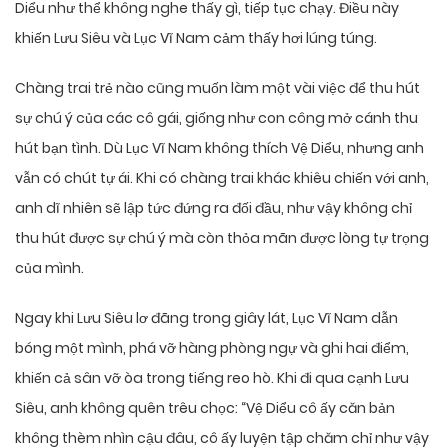
Diểu như thể không nghe thấy gì, tiếp tục chạy. Điều này
khiến Lưu Siêu và Lục Vĩ Nam cảm thấy hơi lúng túng.
Chàng trai trẻ nào cũng muốn làm một vài việc để thu hút
sự chú ý của các cô gái, giống như con công mở cánh thu
hút bạn tình. Dù Lục Vĩ Nam không thích Vệ Diểu, nhưng anh
vẫn có chút tự ái. Khi có chàng trai khác khiêu chiến với anh,
anh dĩ nhiên sẽ lập tức đứng ra đối đầu, như vậy không chỉ
thu hút được sự chú ý mà còn thỏa mãn được lòng tự trọng
của mình.
Ngay khi Lưu Siêu lơ đãng trong giây lát, Lục Vĩ Nam dẫn
bóng một mình, phá vỡ hàng phòng ngự và ghi hai điểm,
khiến cả sân vỡ òa trong tiếng reo hò. Khi đi qua cạnh Lưu
Siêu, anh không quên trêu chọc: “Vệ Diểu cô ấy căn bản
không thèm nhìn cậu đâu, cô ấy luyện tập chăm chỉ như vậy