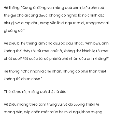
Hệ thống: “Cưng à, đừng vui mừng quá sớm, biểu cảm có
thể gửi cho ai cũng được, không có nghĩa là nữ chính đặc
biệt gì với cưng đâu, cưng vẫn là đi ngủ trưa đi, trong mơ cái
gì cũng có.”
Vệ Diểu bị hệ thống làm cho đầu óc đau nhức, “Anh bạn, anh
không thể thấy tôi tốt một chút à, không thể khích lệ tôi một
chút sao? Rốt cuộc tôi có phải là chủ nhân của anh không?”
Hệ thống: “Chủ nhân là chủ nhân, nhưng có phải thân thiết
không thì chưa chắc.”
Thôi được rồi, miệng quả thật là độc!
Vệ Diểu mang theo tâm trạng vui vẻ do Lương Thiện Vi
mang đến, đắp chăn mát mùa hè rồi đi ngủ, khóe miệng