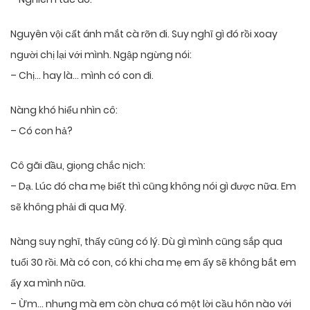
Nguyên vội cất ánh mắt cà rỡn đi. Suy nghĩ gì đó rồi xoay
người chị lại với mình. Ngập ngừng nói:
– Chị… hay là… mình có con đi.
Nàng khó hiểu nhìn cô:
– Có con hả?
Cô gãi đầu, giọng chắc nịch:
– Dạ. Lúc đó cha mẹ biết thì cũng không nói gì được nữa. Em
sẽ không phải đi qua Mỹ.
Nàng suy nghĩ, thấy cũng có lý. Dù gì mình cũng sắp qua
tuổi 30 rồi. Mà có con, có khi cha mẹ em ấy sẽ không bắt em
ấy xa mình nữa.
– Ừm… nhưng mà em còn chưa có một lời cầu hôn nào với