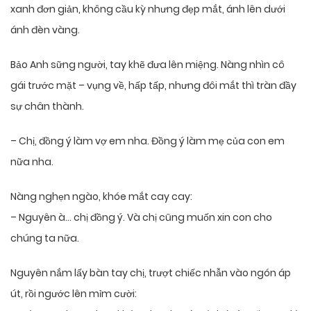
xanh đơn giản, không cầu kỳ nhưng đẹp mắt, ánh lên dưới
ánh đèn vàng.
Bảo Anh sững người, tay khẽ đưa lên miệng. Nàng nhìn cô
gái trước mặt – vụng về, hấp tấp, nhưng đôi mắt thì tràn đầy
sự chân thành.
– Chị, đồng ý làm vợ em nha. Đồng ý làm mẹ của con em
nữa nha.
Nàng nghẹn ngào, khóe mắt cay cay:
– Nguyên à… chị đồng ý. Và chị cũng muốn xin con cho
chúng ta nữa.
Nguyên nắm lấy bàn tay chị, trượt chiếc nhẫn vào ngón áp
út, rồi ngước lên mỉm cười: