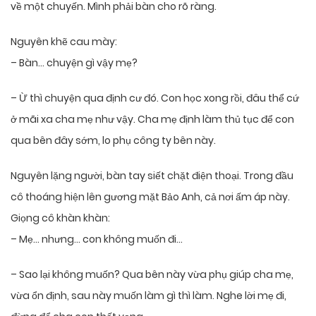
về một chuyến. Mình phải bàn cho rõ ràng.
Nguyên khẽ cau mày:
– Bàn… chuyện gì vậy mẹ?
– Ừ thì chuyện qua định cư đó. Con học xong rồi, đâu thể cứ
ở mãi xa cha mẹ như vậy. Cha mẹ định làm thủ tục để con
qua bên đây sớm, lo phụ công ty bên này.
Nguyên lặng người, bàn tay siết chặt điện thoại. Trong đầu
cô thoáng hiện lên gương mặt Bảo Anh, cả nơi ấm áp này.
Giọng cô khàn khàn:
– Mẹ… nhưng… con không muốn đi…
– Sao lại không muốn? Qua bên này vừa phụ giúp cha mẹ,
vừa ổn định, sau này muốn làm gì thì làm. Nghe lời mẹ đi,