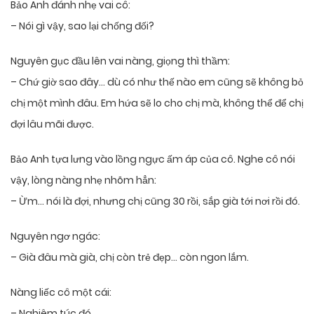
Bảo Anh đánh nhẹ vai cô:
– Nói gì vậy, sao lại chống đối?
Nguyên gục đầu lên vai nàng, giọng thì thầm:
– Chứ giờ sao đây… dù có như thế nào em cũng sẽ không bỏ
chị một mình đâu. Em hứa sẽ lo cho chị mà, không thể để chị
đợi lâu mãi được.
Bảo Anh tựa lưng vào lồng ngực ấm áp của cô. Nghe cô nói
vậy, lòng nàng nhẹ nhõm hẳn:
– Ừm… nói là đợi, nhưng chị cũng 30 rồi, sắp già tới nơi rồi đó.
Nguyên ngơ ngác:
– Già đâu mà già, chị còn trẻ đẹp… còn ngon lắm.
Nàng liếc cô một cái:
– Nghiêm túc đó.