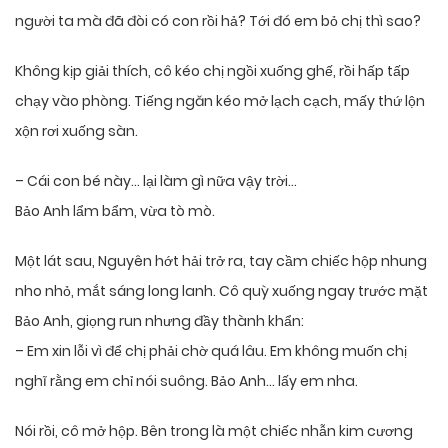
người ta mà đã đòi có con rồi hả? Tới đó em bỏ chị thì sao?
Không kịp giải thích, cô kéo chị ngồi xuống ghế, rồi hấp tấp
chạy vào phòng. Tiếng ngăn kéo mở lạch cạch, mấy thứ lộn
xộn rơi xuống sàn.
– Cái con bé này… lại làm gì nữa vậy trời…
Bảo Anh lẩm bẩm, vừa tò mò.
Một lát sau, Nguyên hớt hải trở ra, tay cầm chiếc hộp nhung
nho nhỏ, mắt sáng long lanh. Cô quỳ xuống ngay trước mặt
Bảo Anh, giọng run nhưng đầy thành khẩn:
– Em xin lỗi vì để chị phải chờ quá lâu. Em không muốn chị
nghĩ rằng em chỉ nói suông. Bảo Anh… lấy em nha.
Nói rồi, cô mở hộp. Bên trong là một chiếc nhẫn kim cương