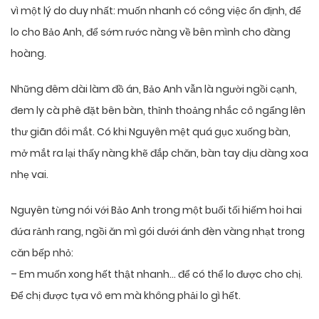
vì một lý do duy nhất: muốn nhanh có công việc ổn định, để
lo cho Bảo Anh, để sớm rước nàng về bên mình cho đàng
hoàng.
Những đêm dài làm đồ án, Bảo Anh vẫn là người ngồi cạnh,
đem ly cà phê đặt bên bàn, thỉnh thoảng nhắc cô ngẩng lên
thư giãn đôi mắt. Có khi Nguyên mệt quá gục xuống bàn,
mở mắt ra lại thấy nàng khẽ đắp chăn, bàn tay dịu dàng xoa
nhẹ vai.
Nguyên từng nói với Bảo Anh trong một buổi tối hiếm hoi hai
đứa rảnh rang, ngồi ăn mì gói dưới ánh đèn vàng nhạt trong
căn bếp nhỏ:
– Em muốn xong hết thật nhanh… để có thể lo được cho chị.
Để chị được tựa vô em mà không phải lo gì hết.