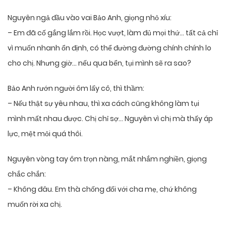
Nguyên ngả đầu vào vai Bảo Anh, giọng nhỏ xíu:
– Em đã cố gắng lắm rồi. Học vượt, làm đủ mọi thứ… tất cả chỉ
vì muốn nhanh ổn định, có thể đường đường chính chính lo
cho chị. Nhưng giờ… nếu qua bển, tụi mình sẽ ra sao?
Bảo Anh rướn người ôm lấy cô, thì thầm:
– Nếu thật sự yêu nhau, thì xa cách cũng không làm tụi
mình mất nhau được. Chị chỉ sợ… Nguyên vì chị mà thấy áp
lực, mệt mỏi quá thôi.
Nguyên vòng tay ôm trọn nàng, mắt nhắm nghiền, giọng
chắc chắn:
– Không đâu. Em thà chống đối với cha mẹ, chứ không
muốn rời xa chị.