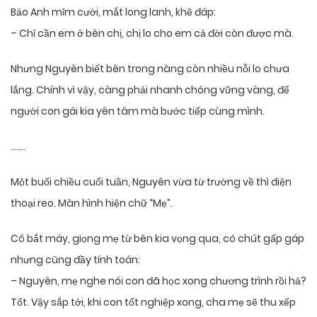
Bảo Anh mỉm cười, mắt long lanh, khẽ đáp:
– Chỉ cần em ở bên chị, chị lo cho em cả đời còn được mà.
Nhưng Nguyên biết bên trong nàng còn nhiều nỗi lo chưa
lắng. Chính vì vậy, càng phải nhanh chóng vững vàng, để
người con gái kia yên tâm mà bước tiếp cùng mình.
…….
Một buổi chiều cuối tuần, Nguyên vừa từ trường về thì điện
thoại reo. Màn hình hiện chữ “Mẹ”.
Cô bắt máy, giọng mẹ từ bên kia vọng qua, có chút gấp gáp
nhưng cũng đầy tính toán:
– Nguyên, mẹ nghe nói con đã học xong chương trình rồi hả?
Tốt. Vậy sắp tới, khi con tốt nghiệp xong, cha mẹ sẽ thu xếp