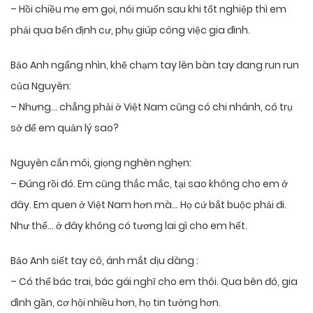
– Hồi chiều mẹ em gọi, nói muốn sau khi tốt nghiệp thì em
phải qua bển định cư, phụ giúp công việc gia đình.
Bảo Anh ngẩng nhìn, khẽ chạm tay lên bàn tay đang run run
của Nguyên:
– Nhưng… chẳng phải ở Việt Nam cũng có chi nhánh, có trụ
sở để em quản lý sao?
Nguyên cắn môi, giọng nghèn nghẹn:
– Đúng rồi đó. Em cũng thắc mắc, tại sao không cho em ở
đây. Em quen ở Việt Nam hơn mà… Họ cứ bắt buộc phải đi.
Như thể… ở đây không có tương lai gì cho em hết.
Bảo Anh siết tay cô, ánh mắt dịu dàng :
– Có thể bác trai, bác gái nghĩ cho em thôi. Qua bên đó, gia
đình gần, cơ hội nhiều hơn, họ tin tưởng hơn.