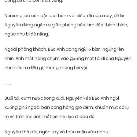
đừng để cha con thất vọng.
Nói xong, bà còn dặn dò thêm vài điều, rồi cúp máy, để lại
Nguyên đứng ngẩn ra giữa phòng bếp, tim đập thình thịch,
ngực như bị đè nặng.
Ngoài phòng khách, Bảo Anh đang ngồi ở bàn, ngẩng lên
nhìn. Ánh mắt nàng chạm vào gương mặt tái đi của Nguyên,
như hiểu ra điều gì, nhưng không hỏi vội.
…….
Buổi tối, cơm nước xong xuôi. Nguyên kéo Bảo Anh ngồi
xuống ghế ngoài ban công hóng gió đêm. Khuôn mặt cô lộ
rõ vẻ trăn trở, ánh mắt cứ như lạc đi đâu đó.
Nguyên thở dài, ngón tay vô thức xoắn vào nhau: