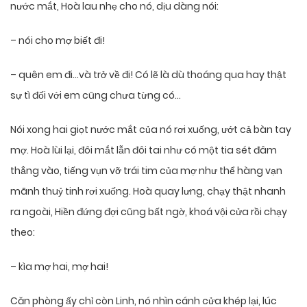
nước mắt, Hoà lau nhẹ cho nó, dịu dàng nói:
– nói cho mợ biết đi!
– quên em đi…và trở về đi! Có lẽ là dù thoáng qua hay thật
sự tì đối với em cũng chưa từng có…
Nói xong hai giọt nước mắt của nó rơi xuống, ướt cả bàn tay
mợ. Hoà lùi lại, đôi mắt lẫn đôi tai như có một tia sét đâm
thẳng vào, tiếng vụn vỡ trái tim của mợ như thể hàng vạn
mãnh thuỷ tinh rơi xuống. Hoà quay lưng, chạy thật nhanh
ra ngoài, Hiền đứng đợi cũng bất ngờ, khoá vội cửa rồi chạy
theo:
– kìa mợ hai, mợ hai!
Căn phòng ấy chỉ còn Linh, nó nhìn cánh cửa khép lại, lúc