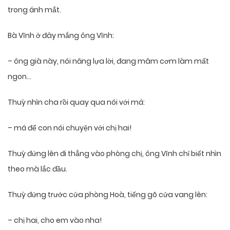
trong ánh mắt.
Bà Vĩnh ở đây mắng ông Vĩnh:
– ông già này, nói năng lựa lời, đang mâm cơm làm mất
ngon…
Thuỳ nhìn cha rồi quay qua nói với má:
– má để con nói chuyện với chị hai!
Thuỳ đứng lên đi thẳng vào phòng chị, ông Vĩnh chỉ biết nhìn
theo mà lắc đầu.
Thuỳ đứng trước cửa phòng Hoà, tiếng gõ cửa vang lên:
– chị hai, cho em vào nha!