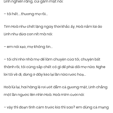
Linh nghiến răng, cúi gầm mặt nói:
– tôi hết….thương mợ rồi…
Tim Hoà như chết lặng ngay thời khắc ấy, Hoà nắm lai áo
Linh như đứa con nít mà nói:
– em nói xạo, mợ không tin…
– tôi chỉ nhờ nhà mợ để làm chuyện của tôi, chuyện bất
thành rồi, tôi cũng sắp chết có gì để phải dối mợ nữa. Nghe
lời tôi về đi, đừng ở đây kẻo lại lần nữa rước hoạ…
Hoà lùi lại, hai hàng lệ rơi ướt đẫm cả gương mặt, Linh chẳng
một lần ngước lên nhìn Hoà. Hoà mĩm cười nói:
– vậy thì đoạn tình cảm trước kia thì sao? em dùng cả mạng