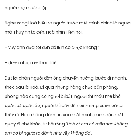
người mợ muốn gặp.
Nghe xong Hoà hiểu ra người trước mặt mình chính là người
mà Thuỳ nhắc đến. Hoà nhìn Hiền hỏi:
– vậy anh đưa tôi đến đó liền có được không?
– được chứ, mợ theo tôi!
Dứt lời chân người đờn ông chuyển hướng, bước đi nhanh,
theo sau là Hoà. Đi qua những hàng chục căn phòng,
phòng nào cũng có người bị bắt, người thì máu me khô
quắn cả quần áo, người thì gầy đến cả xương sườn cũng
thấy rõ. Hoà không dám tin vào mắt mình, mợ nhăn mặt
quay đi chỗ khác, tự hỏi rằng
“Linh ơi, em có mần sao không,
em có bị người ta đánh như vầy không đa”.