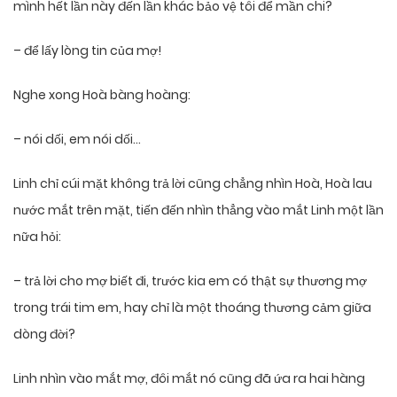
mình hết lần này đến lần khác bảo vệ tôi để mần chi?
– để lấy lòng tin của mợ!
Nghe xong Hoà bàng hoàng:
– nói dối, em nói dối…
Linh chỉ cúi mặt không trả lời cũng chẳng nhìn Hoà, Hoà lau
nước mắt trên mặt, tiến đến nhìn thẳng vào mắt Linh một lần
nữa hỏi:
– trả lời cho mợ biết đi, trước kia em có thật sự thương mợ
trong trái tim em, hay chỉ là một thoáng thương cảm giữa
dòng đời?
Linh nhìn vào mắt mợ, đôi mắt nó cũng đã ứa ra hai hàng