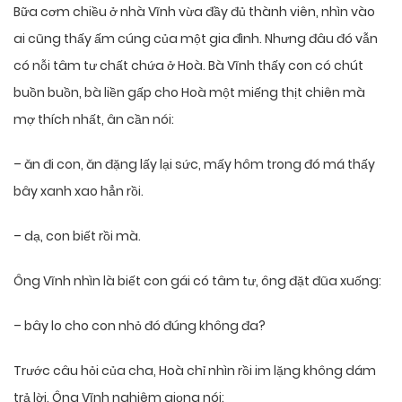
Bữa cơm chiều ở nhà Vĩnh vừa đầy đủ thành viên, nhìn vào
ai cũng thấy ấm cúng của một gia đình. Nhưng đâu đó vẫn
có nỗi tâm tư chất chứa ở Hoà. Bà Vĩnh thấy con có chút
buồn buồn, bà liền gấp cho Hoà một miếng thịt chiên mà
mợ thích nhất, ân cần nói:
– ăn đi con, ăn đặng lấy lại sức, mấy hôm trong đó má thấy
bây xanh xao hẳn rồi.
– dạ, con biết rồi mà.
Ông Vĩnh nhìn là biết con gái có tâm tư, ông đặt đũa xuống:
– bây lo cho con nhỏ đó đúng không đa?
Trước câu hỏi của cha, Hoà chỉ nhìn rồi im lặng không dám
trả lời. Ông Vĩnh nghiêm giọng nói: