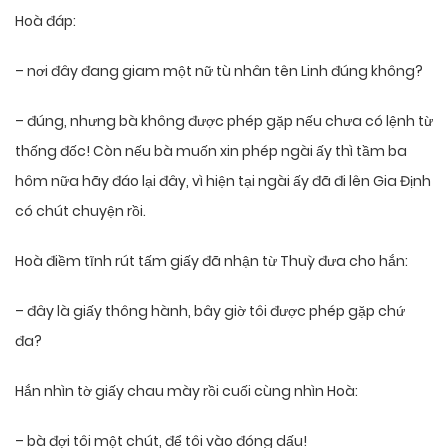
Hoà đáp:
– nơi đây đang giam một nữ tù nhân tên Linh đúng không?
– đúng, nhưng bà không được phép gặp nếu chưa có lệnh từ
thống đốc! Còn nếu bà muốn xin phép ngài ấy thì tầm ba
hôm nữa hãy đáo lại đây, vì hiện tại ngài ấy đã đi lên Gia Định
có chút chuyện rồi.
Hoà điềm tĩnh rút tấm giấy đã nhận từ Thuỳ đưa cho hắn:
– đây là giấy thông hành, bây giờ tôi được phép gặp chứ
đa?
Hắn nhìn tờ giấy chau mày rồi cuối cùng nhìn Hoà:
– bà đợi tôi một chút, để tôi vào đóng dấu!