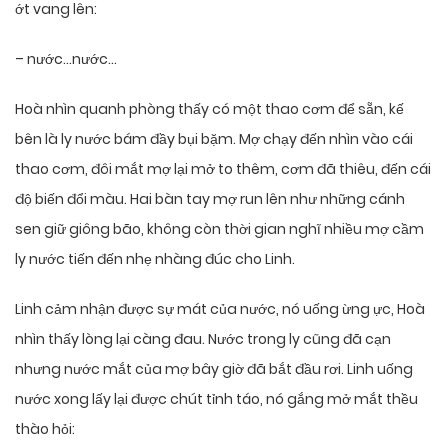
ớt vang lên:
– nước…nước…
Hoà nhìn quanh phòng thấy có một thao cơm để sẵn, kế
bên là ly nước bám đầy bụi bặm. Mợ chạy đến nhìn vào cái
thao cơm, đôi mắt mợ lại mở to thêm, cơm đã thiêu, đến cái
độ biến đổi màu. Hai bàn tay mợ run lên như những cánh
sen giữ giông bão, không còn thời gian nghĩ nhiều mợ cầm
ly nước tiến đến nhẹ nhàng đúc cho Linh.
Linh cảm nhận được sự mát của nước, nó uống ừng ực, Hoà
nhìn thấy lòng lại càng đau. Nước trong ly cũng đã cạn
nhưng nước mắt của mợ bây giờ đã bắt đầu rơi. Linh uống
nước xong lấy lại được chút tỉnh táo, nó gắng mở mắt thều
thào hỏi: