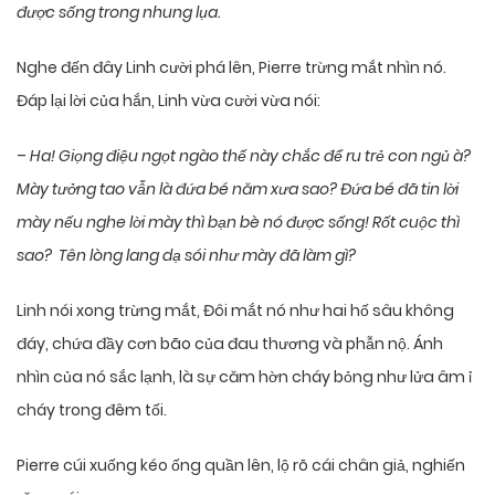
được sống trong nhung lụa.
Nghe đến đây Linh cười phá lên, Pierre trừng mắt nhìn nó.
Đáp lại lời của hắn, Linh vừa cười vừa nói:
–
Ha! Giọng điệu ngọt ngào thế này chắc để ru trẻ con ngủ à?
Mày tưởng tao vẫn là đứa bé năm xưa sao? Đứa bé đã tin lời
mày nếu nghe lời mày thì bạn bè nó được sống! Rốt cuộc thì
sao? Tên lòng lang dạ sói như mày đã làm gì?
Linh nói xong trừng mắt, Đôi mắt nó như hai hố sâu không
đáy, chứa đầy cơn bão của đau thương và phẫn nộ. Ánh
nhìn của nó sắc lạnh, là sự căm hờn cháy bỏng như lửa âm ỉ
cháy trong đêm tối.
Pierre cúi xuống kéo ống quần lên, lộ rõ cái chân giả, nghiến