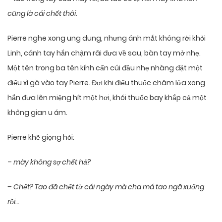
cũng là cái chết thôi.
Pierre nghe xong ung dung, nhưng ánh mắt không rời khỏi
Linh, cánh tay hắn chậm rãi đưa về sau, bàn tay mở nhẹ.
Một tên trong ba tên kính cẩn cúi đầu nhẹ nhàng đặt một
điếu xì gà vào tay Pierre. Đợi khi điếu thuốc châm lửa xong
hắn đưa lên miệng hít một hơi, khói thuốc bay khắp cả một
không gian u ám.
Pierre khẽ giọng hỏi:
–
mày không sợ chết hả?
– Chết? Tao đã chết từ cái ngày mà cha má tao ngã xuống
rồi…