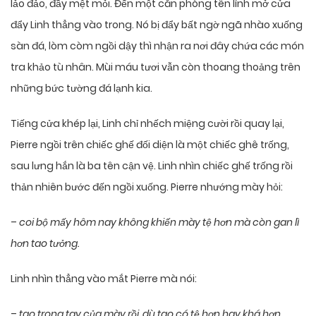
lảo đảo, đầy mệt mỏi. Đến một căn phòng tên lính mở cửa
đẩy Linh thẳng vào trong. Nó bị đẩy bất ngờ ngã nhào xuống
sàn đá, lòm còm ngồi dậy thì nhận ra nơi đây chứa các món
tra khảo tù nhân. Mùi máu tươi vẫn còn thoang thoảng trên
những bức tường đá lạnh kia.
Tiếng cửa khép lại, Linh chỉ nhếch miệng cười rồi quay lại,
Pierre ngồi trên chiếc ghế đối diện là một chiếc ghê trống,
sau lưng hắn là ba tên cận vệ. Linh nhìn chiếc ghế trống rồi
thản nhiên bước đến ngồi xuống. Pierre nhướng mày hỏi:
–
coi bộ mấy hôm nay không khiến mày tệ hơn mà còn gan lì
hơn tao tưởng.
Linh nhìn thẳng vào mắt Pierre mà nói:
–
tao trong tay của mày rồi, dù tao có tệ hơn hay khá hơn