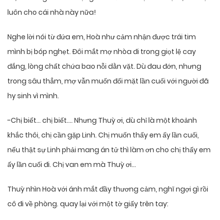
luôn cho cái nhà này nữa!
Nghe lời nói từ đứa em, Hoà như cảm nhận được trái tim
mình bị bóp nghẹt. Đôi mắt mợ nhòa đi trong giọt lệ cay
đắng, lòng chất chứa bao nỗi dằn vặt. Dù đau đớn, nhưng
trong sâu thẳm, mợ vẫn muốn đối mặt lần cuối với người đã
hy sinh vì mình.
-Chị biết… chị biết…. Nhưng Thuỳ ơi, dù chỉ là một khoảnh
khắc thôi, chị cần gặp Linh. Chị muốn thấy em ấy lần cuối,
nếu thật sự Linh phải mang án tử thì làm ơn cho chị thấy em
ấy lần cuối đi. Chị van em mà Thuỳ ơi…
Thuỳ nhìn Hoà với ánh mắt đầy thương cảm, nghĩ ngợi gì rồi
cô đi về phòng. quay lại với một tờ giấy trên tay: