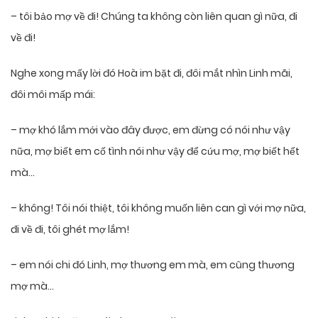
– tôi bảo mợ về đi! Chúng ta không còn liên quan gì nữa, đi
về đi!
Nghe xong mấy lời đó Hoà im bặt đi, đôi mắt nhìn Linh mãi,
đôi môi mấp mái:
– mợ khó lắm mới vào đây được, em đừng có nói như vậy
nữa, mợ biết em cố tình nói như vậy để cứu mợ, mợ biết hết
mà…
– không! Tôi nói thiệt, tôi không muốn liên can gì với mợ nữa,
đi về đi, tôi ghét mợ lắm!
– em nói chi đó Linh, mợ thương em mà, em cũng thương
mợ mà…