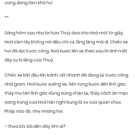
cũng đừng làm khó họ!
**
Sáng hôm sau như lời hứa Thuỳ đưa cho Hoà một tờ giấy,
Hoà cầm lấy không nói điều chi cả, lẳng lặng mà đi. Chiếc xe
hơi đã đợi trước cổng, Hoà bước lên xe theo sau là ánh mắt
đầy sự lo lắng của Thuỳ.
Chiếc xe bắt đầu lăn bánh, rất nhanh đã dừng lại trước cổng
nhà giam. Hoà bước xuống xe, tiến từng bước đến lính gác,
thấy mợ tên lính gác dùng súng chặn lại, thấy cách ăn mặc
sang trọng của Hoà hắn nghĩ bụng là vợ của quan chức
Pháp nào đó, nhẹ nhàng hỏi:
– thưa bà, bà đến đây tìm ai?