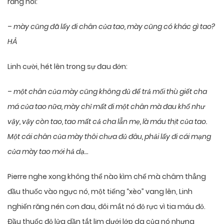
răng nói:
–
mày cũng đã lấy đi chân của tao, mày cũng có khác gì tao?
HẢ
Linh cười, hét lên trong sự đau đớn:
–
một chân của mày cũng không đủ để trả mối thù giết cha
má của tao nữa, mày chỉ mất đi một chân mà đau khổ như
vậy, vậy còn tao, tao mất cả cha lẫn mẹ, là máu thịt của tao.
Một cái chân của mày thôi chưa đủ đâu, phải lấy đi cái mạng
của mày tao mới hả dạ…
Pierre nghe xong không thể nào kìm chế mà châm thẳng
đầu thuốc vào ngực nó, một tiếng “xèo” vang lên, Linh
nghiến răng nén cơn đau, đôi mắt nó đỏ rực vì tia máu đỏ.
Đầu thuốc đỏ lửa dần tắt lịm dưới lớp da của nó nhưng