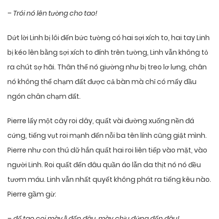
–
Trói nó lên tường cho tao!
Dứt lời Linh bị lôi đến bức tường có hai sợi xích to, hai tay Linh
bị kéo lên bằng sợi xích to đính trên tường, Linh vẫn không tỏ
ra chút sợ hãi. Thân thể nó giường như bị treo lơ lưng, chân
nó không thể chạm đất được cả bàn mà chỉ có mấy đầu
ngón chân chạm đất.
Pierre lấy một cây roi dây, quất vài đường xuống nền đá
cứng, tiếng vụt roi mạnh đến nỗi ba tên lính cũng giật mình.
Pierre như con thú dữ hắn quất hai roi liên tiếp vào mặt, vào
người Linh. Roi quất đến đâu quần áo lẫn da thịt nó nó đều
tươm máu. Linh vẫn nhất quyết không phát ra tiếng kêu nào.
Pierre gầm gừ:
–
để tao coi mày lì đến đâu, mày chịu đứng đến đâu!