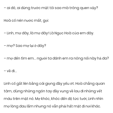
– ai đó, ai đứng trước mặt tôi sao mà trông quen vậy?
Hoà cố nén nước mắt, gọi:
– Linh, mợ đây, là mợ đây! Là Ngọc Hoà của em đây.
– mợ? Sao mợ lại ở đây?
– mợ đến tìm em… người ta đánh em ra nông nổi này hả đa?
– về đi…
Linh cố gắt lên bằng cái giọng đầy yếu ớt. Hoà chẳng quan
tâm, dùng những ngón tay đầy vụng về lau đi những vết
máu trên mặt nó. Mợ khóc, khóc đến độ tức tưởi, Linh nhìn
mợ lòng đau lắm nhưng nó vẫn phải hất mặt đi nơi khác.