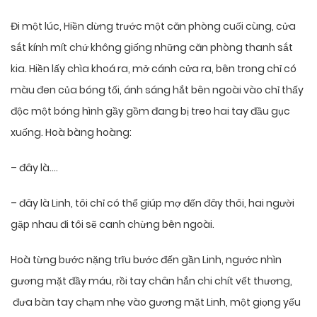
Đi một lúc, Hiền dừng trước một căn phòng cuối cùng, cửa
sắt kính mít chứ không giống những căn phòng thanh sắt
kia. Hiền lấy chìa khoá ra, mở cánh cửa ra, bên trong chỉ có
màu đen của bóng tối, ánh sáng hắt bên ngoài vào chỉ thấy
độc một bóng hình gầy gồm đang bị treo hai tay đầu gục
xuống. Hoà bàng hoàng:
– đây là….
– đây là Linh, tôi chỉ có thể giúp mợ đến đây thôi, hai người
gặp nhau đi tôi sẽ canh chừng bên ngoài.
Hoà từng bước nặng trĩu bước đến gần Linh, ngước nhìn
gương mặt đầy máu, rồi tay chân hắn chi chít vết thương,
đưa bàn tay chạm nhẹ vào gương mặt Linh, một giọng yếu