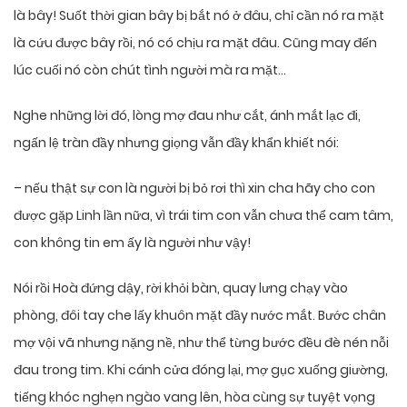
là bây! Suốt thời gian bây bị bắt nó ở đâu, chỉ cần nó ra mặt
là cứu được bây rồi, nó có chịu ra mặt đâu. Cũng may đến
lúc cuối nó còn chút tình người mà ra mặt…
Nghe những lời đó, lòng mợ đau như cắt, ánh mắt lạc đi,
ngấn lệ tràn đầy nhưng giọng vẫn đầy khẩn khiết nói:
– nếu thật sự con là người bị bỏ rơi thì xin cha hãy cho con
được gặp Linh lần nữa, vì trái tim con vẫn chưa thể cam tâm,
con không tin em ấy là người như vậy!
Nói rồi Hoà đứng dậy, rời khỏi bàn, quay lưng chạy vào
phòng, đôi tay che lấy khuôn mặt đầy nước mắt. Bước chân
mợ vội vã nhưng nặng nề, như thể từng bước đều đè nén nỗi
đau trong tim. Khi cánh cửa đóng lại, mợ gục xuống giường,
tiếng khóc nghẹn ngào vang lên, hòa cùng sự tuyệt vọng