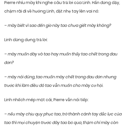
Pierre nhíu mày khi nghe câu trả lời của Linh. Hắn đứng dậy,
chậm rãi đi về hướng Linh, đặt nhẹ tay lên vai nó:
–
mày biết vì sao đến giờ này tao chưa giết mày không?
Linh dửng dưng trả lời:
–
mày muốn dày vò tao hay muốn thấy tao chết trong đau
đớn?
–
mày nói đúng, tao muốn mày chết trong đau đớn nhưng
trước khi làm điều đó tao vẫn muốn cho mày cơ hội.
Linh nhếch mép một cái, Pierre vẫn nói tiếp:
–
nếu mày chịu quy phục tao, trở thành cánh tay đắc lực của
tao thì mọi chuyện trước đây tao bỏ qua, thậm chí mày còn