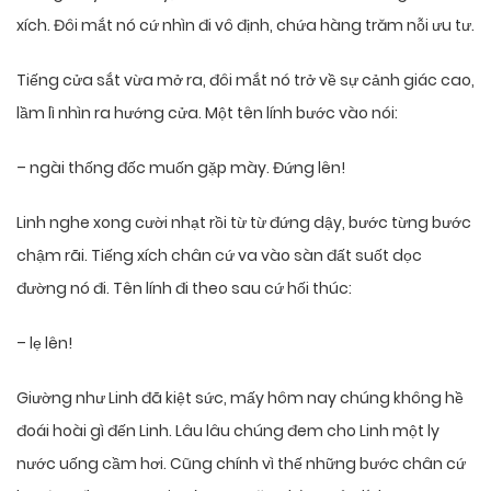
xích. Đôi mắt nó cứ nhìn đi vô định, chứa hàng trăm nỗi ưu tư.
Tiếng cửa sắt vừa mở ra, đôi mắt nó trở về sự cảnh giác cao,
lầm lì nhìn ra hướng cửa. Một tên lính bước vào nói:
– ngài thống đốc muốn gặp mày. Đứng lên!
Linh nghe xong cười nhạt rồi từ từ đứng dậy, bước từng bước
chậm rãi. Tiếng xích chân cứ va vào sàn đất suốt dọc
đường nó đi. Tên lính đi theo sau cứ hối thúc:
– lẹ lên!
Giường như Linh đã kiệt sức, mấy hôm nay chúng không hề
đoái hoài gì đến Linh. Lâu lâu chúng đem cho Linh một ly
nước uống cầm hơi. Cũng chính vì thế những bước chân cứ