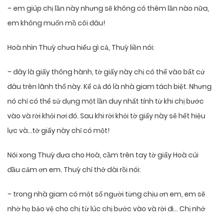
– em giúp chị lần này nhưng sẽ không có thêm lần nào nữa,
em không muốn mồ côi đâu!
Hoà nhìn Thuỳ chưa hiểu gì cả, Thuỳ liền nói:
– đây là giấy thông hành, tờ giấy này chị có thể vào bất cứ
đâu trên lãnh thổ này. Kể cả đó là nhà giam tách biệt. Nhưng
nó chỉ có thể sử dụng một lần duy nhất tính từ khi chị bước
vào và rời khỏi nơi đó. Sau khi rời khỏi tờ giấy này sẽ hết hiệu
lực và…tờ giấy này chỉ có một!
Nói xong Thuỳ đưa cho Hoà, cầm trên tay tờ giấy Hoà cúi
đầu cảm ơn em. Thuỳ chỉ thở dài rồi nói:
– trong nhà giam có một số người từng chịu ơn em, em sẽ
nhờ họ bảo vệ cho chị từ lúc chị bước vào và rời đi… Chị nhớ