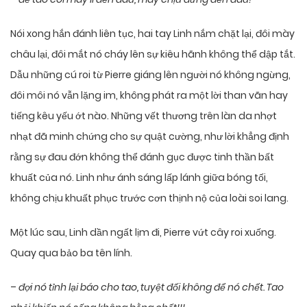
Nói xong hắn đánh liên tục, hai tay Linh nắm chặt lại, đôi mày
châu lại, đôi mắt nó cháy lên sự kiêu hãnh không thể dập tắt.
Dẫu những cú roi từ Pierre giáng lên người nó không ngừng,
đôi môi nó vẫn lặng im, không phát ra một lời than vãn hay
tiếng kêu yếu ớt nào. Những vết thương trên làn da nhợt
nhạt đã minh chứng cho sự quật cường, như lời khẳng định
rằng sự đau đớn không thể đánh gục được tinh thần bất
khuất của nó. Linh như ánh sáng lấp lánh giữa bóng tối,
không chịu khuất phục trước cơn thịnh nộ của loài soi lang.
Một lúc sau, Linh dần ngất lịm đi, Pierre vứt cây roi xuống.
Quay qua bảo ba tên lính.
–
đợi nó tỉnh lại báo cho tao, tuyệt đối không để nó chết. Tao