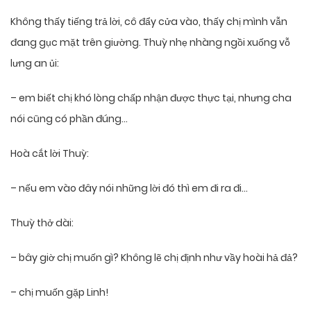
Không thấy tiếng trả lời, cô đẩy cửa vào, thấy chị mình vẫn
đang gục mặt trên giường. Thuỳ nhẹ nhàng ngồi xuống vỗ
lưng an ủi:
– em biết chị khó lòng chấp nhận được thực tại, nhưng cha
nói cũng có phần đúng…
Hoà cắt lời Thuỳ:
– nếu em vào đây nói những lời đó thì em đi ra đi…
Thuỳ thở dài:
– bây giờ chị muốn gì? Không lẽ chị định như vầy hoài hả đả?
– chị muốn gặp Linh!