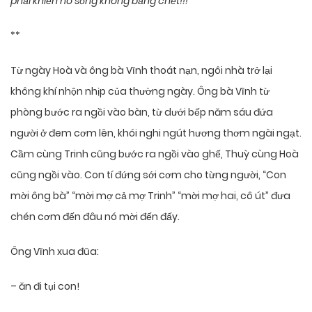
phải khiến nó sống không bằng chết!!!
**
Từ ngày Hoà và ông bà Vĩnh thoát nạn, ngôi nhà trở lại
không khí nhộn nhịp của thường ngày. Ông bà Vĩnh từ
phòng bước ra ngồi vào bàn, từ dưới bếp năm sáu đứa
người ở đem cơm lên, khói nghi ngút hương thơm ngài ngạt.
Cầm cùng Trinh cũng bước ra ngồi vào ghế, Thuỳ cùng Hoà
cũng ngồi vào. Con tí đứng sới cơm cho từng người, “Con
mời ông bà” “mời mợ cả mợ Trinh” “mời mợ hai, cô út” đưa
chén cơm đến đâu nó mời đến đấy.
Ông Vĩnh xua đũa:
– ăn đi tụi con!