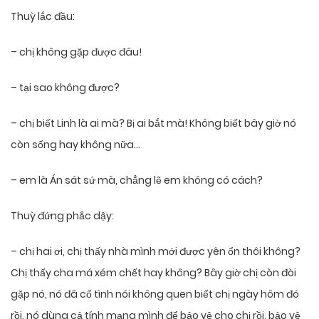
Thuỳ lắc đầu:
– chị không gặp được đâu!
– tại sao không được?
– chị biết Linh là ai mà? Bị ai bắt mà! Không biết bây giờ nó
còn sống hay không nữa…
– em là Án sát sứ mà, chẳng lẽ em không có cách?
Thuỳ đứng phắc dậy:
– chị hai ơi, chị thấy nhà mình mới được yên ổn thôi không?
Chị thấy cha má xém chết hay không? Bây giờ chị còn đòi
gặp nó, nó đã cố tình nói không quen biết chị ngày hôm đó
rồi, nó dùng cả tính mạng mình để bảo vệ cho chị rồi, bảo vệ