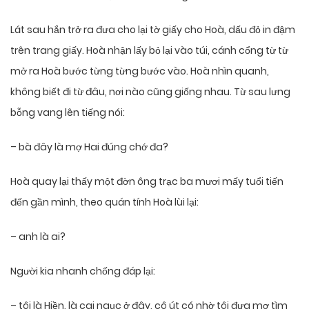
Lát sau hắn trở ra đưa cho lại tờ giấy cho Hoà, dấu đỏ in đậm
trên trang giấy. Hoà nhận lấy bỏ lại vào túi, cánh cổng từ từ
mở ra Hoà bước từng từng bước vào. Hoà nhìn quanh,
không biết đi từ đâu, nơi nào cũng giống nhau. Từ sau lưng
bỗng vang lên tiếng nói:
– bà đây là mợ Hai đúng chớ đa?
Hoà quay lại thấy một đờn ông trạc ba mươi mấy tuổi tiến
đến gần mình, theo quán tính Hoà lùi lại:
– anh là ai?
Người kia nhanh chống đáp lại:
– tôi là Hiền, là cai ngục ở đây, cô út có nhờ tôi đưa mợ tìm