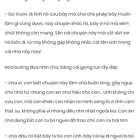
– lúc trước dị tình nó cứu bây mà cha cho phép bây muốn
làm gì cũng được, nay chuyện khác rồi, bây vì nó mà xém
chút không còn mạng. Sẳn cái chuyện này mà cắt đứt với
nó luôn đi, từ nay không gặp không nhắc cái tên Linh trong
cái nhà này nữa!
Hoà buông đũa nhìn cha, bằng cái giọng run rẫy đáp:
– cha ơi, con biết chuyện này làm cha buồn lòng, gây nguy
cho nhà ta, nhưng con xin cha hiểu cho con… Linh không chỉ
cứu con, mà còn khiến con nhận ra mình sống là vì tình cảm
thật sự, không phải vì những điều nhỏ nhặt ngoài kia. Con xin
cha đừng bắt con từ bỏ người đã trao cho con cả trái tim.
– cha đâu có bắt bây từ bỏ con Linh, bây coi lại đi người bị bỏ