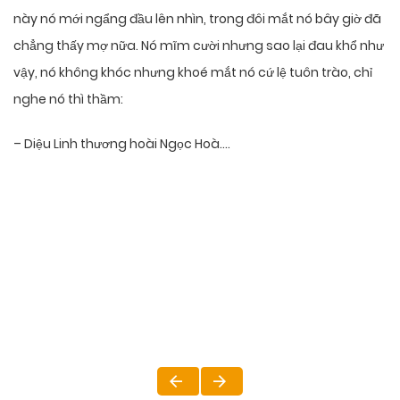
này nó mới ngẩng đầu lên nhìn, trong đôi mắt nó bây giờ đã
chẳng thấy mợ nữa. Nó mĩm cười nhưng sao lại đau khổ như
vậy, nó không khóc nhưng khoé mắt nó cứ lệ tuôn trào, chỉ
nghe nó thì thầm:
– Diệu Linh thương hoài Ngọc Hoà….