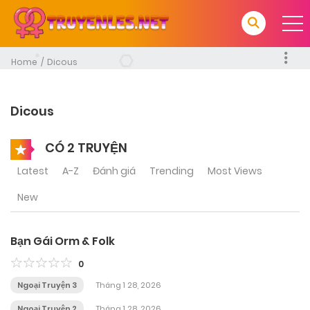
Home
Dicous
Dicous
CÓ 2 TRUYỆN
Latest
A-Z
Đánh giá
Trending
Most Views
New
Bạn Gái Orm & Folk
0
Ngoại Truyện 3
Tháng 1 28, 2026
Ngoại Truyện 2
Tháng 1 28, 2026