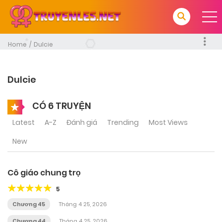
Home
Dulcie
Dulcie
CÓ 6 TRUYỆN
Latest
A-Z
Đánh giá
Trending
Most Views
New
Cô giáo chung trọ
5
Chương 45
Tháng 4 25, 2026
Chương 44
Tháng 4 25, 2026