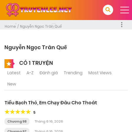
Home
Nguyễn Ngọc Trân Quế
Nguyễn Ngọc Trân Quế
CÓ 1 TRUYỆN
Latest
A-Z
Đánh giá
Trending
Most Views
New
Tiểu Bạch Thỏ, Em Chạy Đâu Cho Thoát
5
Chương 98
Tháng 6 16, 2026
Chương 97
Tháng 6 16, 2026