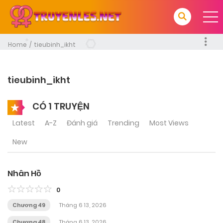
Home
tieubinh_ikht
tieubinh_ikht
CÓ 1 TRUYỆN
Latest
A-Z
Đánh giá
Trending
Most Views
New
Nhân Hồ
0
Chương 49
Tháng 6 13, 2026
Chương 48
Tháng 6 13, 2026