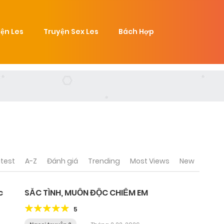
ện Les
Truyện Sex Les
Bách Hợp
test
A-Z
Đánh giá
Trending
Most Views
New
c
SẮC TÌNH, MUỐN ĐỘC CHIẾM EM
5