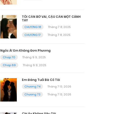
TÔI CẦN BỜ VAI, CẬU CẦN MỘT CÁNH
TAY
CHƯƠNG 18
Tháng 7 8, 2025
CHƯƠNG 17
Tháng 7 8, 2025
Ngốc À! Em Không Đơn Phương
Chap 70
Tháng 9 9, 2025
Chap 69
Tháng 9 9, 2025
Em Đáng Tuổi Bà Cố Tôi
Chương 74
Tháng 7 13, 2026
Chương 73
Tháng 7 13, 2026
Chị Ấy Không Yêu Tôi