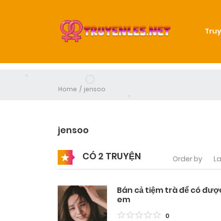
Truy
Home
jensoo
jensoo
CÓ 2 TRUYỆN
Order by
La
Bán cả tiệm trà để có đượ
em
0