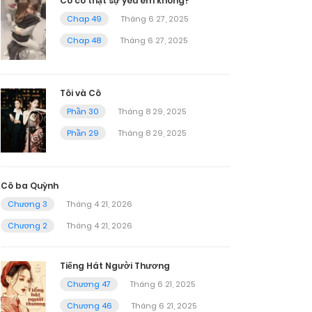
Cô có thật sự yêu em không?
Chap 49
Tháng 6 27, 2025
Chap 48
Tháng 6 27, 2025
Tôi và Cô
Phần 30
Tháng 8 29, 2025
Phần 29
Tháng 8 29, 2025
Cô ba Quỳnh
Chương 3
Tháng 4 21, 2026
Chương 2
Tháng 4 21, 2026
Tiếng Hát Người Thương
Chương 47
Tháng 6 21, 2025
Chương 46
Tháng 6 21, 2025