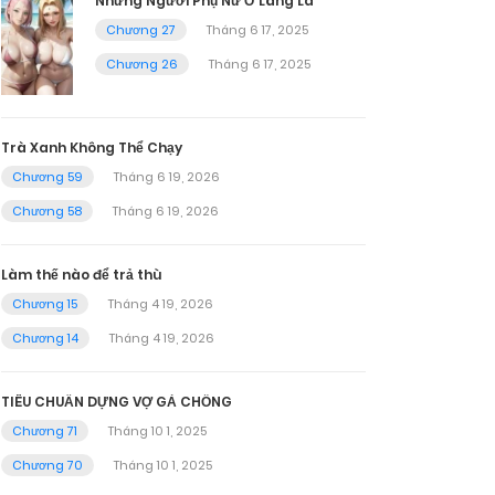
Những Người Phụ Nữ Ở Làng Lá
Chương 27
Tháng 6 17, 2025
Chương 26
Tháng 6 17, 2025
Trà Xanh Không Thể Chạy
Chương 59
Tháng 6 19, 2026
Chương 58
Tháng 6 19, 2026
Làm thế nào để trả thù
Chương 15
Tháng 4 19, 2026
Chương 14
Tháng 4 19, 2026
TIÊU CHUẨN DỰNG VỢ GẢ CHỒNG
Chương 71
Tháng 10 1, 2025
Chương 70
Tháng 10 1, 2025