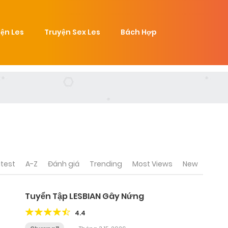
ện Les
Truyện Sex Les
Bách Hợp
test
A-Z
Đánh giá
Trending
Most Views
New
Tuyển Tập LESBIAN Gây Nứng
4.4