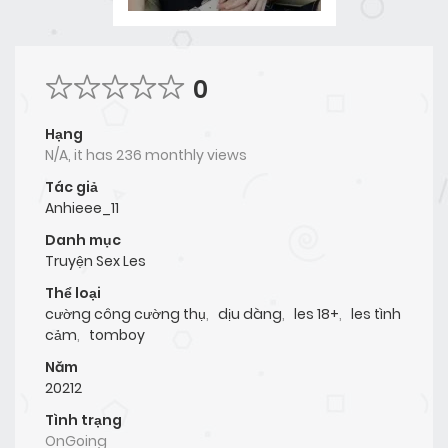
0
Hạng
N/A, it has 236 monthly views
Tác giả
Anhieee_11
Danh mục
Truyện Sex Les
Thể loại
cường công cường thụ
,
dịu dàng
,
les 18+
,
les tình
cảm
,
tomboy
Năm
20212
Tình trạng
OnGoing