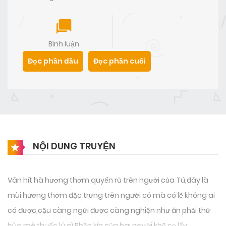
Bình luận
Đọc phần đầu
Đọc phần cuối
NỘI DUNG TRUYỆN
Vân hít hà hương thơm quyến rũ trên người của Tú,đây là
mùi hương thơm đặc trưng trên người cô mà có lẽ không ai
có được,cậu càng ngửi được càng nghiện như ăn phải thứ
bùa mê thuốc lú gì.Phần kín của hai người khẽ cọ lấy