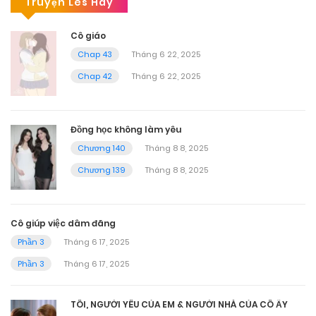
Truyện Les Hay
Cô giáo
Chap 43
Tháng 6 22, 2025
Chap 42
Tháng 6 22, 2025
Đồng học không làm yêu
Chương 140
Tháng 8 8, 2025
Chương 139
Tháng 8 8, 2025
Cô giúp việc dâm đãng
Phần 3
Tháng 6 17, 2025
Phần 3
Tháng 6 17, 2025
TÔI, NGƯỜI YÊU CỦA EM & NGƯỜI NHÀ CỦA CÔ ẤY