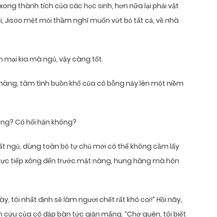
 xong thành tích của các học sinh, hơn nữa lại phải vật
, Jisoo mệt mỏi thầm nghĩ muốn vứt bỏ tất cả, về nhà
 mại kia mà ngủ, vậy càng tốt.
nàng, tâm tình buồn khổ của cô bỗng nảy lên một niềm
ông? Có hối hận không?
t ngủ, dùng toàn bộ tự chủ mới có thể không cầm lấy
 trực tiếp xông đến trước mặt nàng, hung hăng mà hôn
 tôi nhất định sẽ làm ngươi chết rất khó coi!” Hồi nãy,
n cứu của cô đập bàn tức giận mắng. “Chớ quên, tôi biết