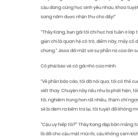
cậu đang cùng học sinh yêu nhau, khoa tuyệt
sang năm được nhận thư cho đấy!”
“Thầy Kang, bạn gái tôi chỉ học hai tuần ở lớp 
giản chỉ là quan hệ cô trò, điểm này, mấy cô
chứng.” Jisoo đối mặt với sự phẫn nộ của ân s
Cô phải bảo vệ cô gái nhỏ của mình.
“Về phần báo cáo, tôi đã nói qua, tôi có thể 
viết thay. Chuyện này nếu như bị phát hiện, tô
tôi, nghiêm trọng hơn rất nhiều, thậm chí ng
sẽ bị đem ra kiểm tra lại, tôi tuyệt đối không
“Cậu uy hiếp tôi?” Thầy Kang đập bàn mắng to,
là đã cho cậu mặt mũi rồi, cậu không cảm kíc