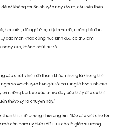
 đối sẽ không muốn chuyện này xảy ra, cậu cẩn thận
tôi, hơn nữa, đã nghỉ ở học kỳ trước rồi, chúng tôi đơn
 dạy các môn khác cùng học sinh đều có thể làm
ư ngày xưa, không chút rụt rè.
cung cấp chút ý kiến để tham khảo, nhưng là không thể
i nghĩ so với chuyện bạn gái tôi đã từng là học sinh của
ay cả những bài báo cáo trước đây của thầy đều có thể
 muốn thấy xảy ra chuyện này.”
 thân thịt mỡ dường như rung lên, “Bảo cậu viết cho tôi
h mà còn dám uy hiếp tôi? Cậu cho là giáo sư trong