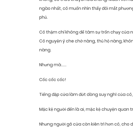
ngào nhất, cô muốn nhìn thấy đôi mắt phương 
phủ.
Cô thậm chí không để tâm sự trốn chạy của n
Cô nguyện ý che chở nàng, thủ hộ nàng, khôn
nàng.
Nhưng mà……
Cốc cốc cốc!
Tiếng đập cửa làm đứt dòng suy nghĩ của cô, 
Mặc kệ người đến là ai, mặc kệ chuyện quan 
Nhưng người gõ cửa còn kiên trì hơn cô, cho dù