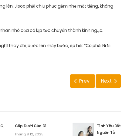
ang lên, Jisoo phải chịu phục gầm nhẹ một tiếng, không
nhăn nhó của cô lập tức chuyển thành kinh ngạc.
ghĩ thay đổi, bước lên mấy bước, ép hỏi: “Có phải Ni Ni
Prev
Next
G,
Cấp Dưới Của Dì
Tình Yêu Bắt
Nguồn Từ
Tháng 9 12, 2025