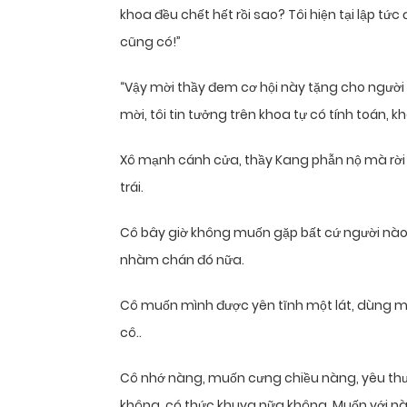
khoa đều chết hết rồi sao? Tôi hiện tại lập tức
cũng có!”
“Vậy mời thầy đem cơ hội này tặng cho người 
mời, tôi tin tưởng trên khoa tự có tính toán, 
Xô mạnh cánh cửa, thầy Kang phẫn nộ mà rời 
trái.
Cô bây giờ không muốn gặp bất cứ người nào
nhàm chán đó nữa.
Cô muốn mình được yên tĩnh một lát, dùng m
cô..
Cô nhớ nàng, muốn cưng chiều nàng, yêu th
không, có thức khuya nữa không. Muốn với nà