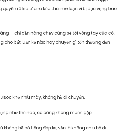
quyến rũ kia tỏa ra kều thái mê loạn vì bị dục vọng bao
àng — chỉ cần nàng chạy cũng sẽ tới vòng tay của cô.
g cho bất luận kẻ nào hay chuyện gì tổn thương đến
Jisoo khẽ nhíu mày, không hề di chuyển.
trọng như thế nào, cô cũng không muốn gặp.
 không hề có tiếng đáp lại, vẫn là không chịu bỏ đi.