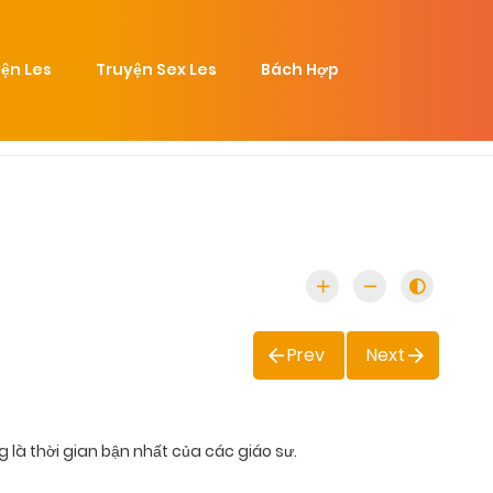
ện Les
Truyện Sex Les
Bách Hợp
Prev
Next
ng là thời gian bận nhất của các giáo sư.