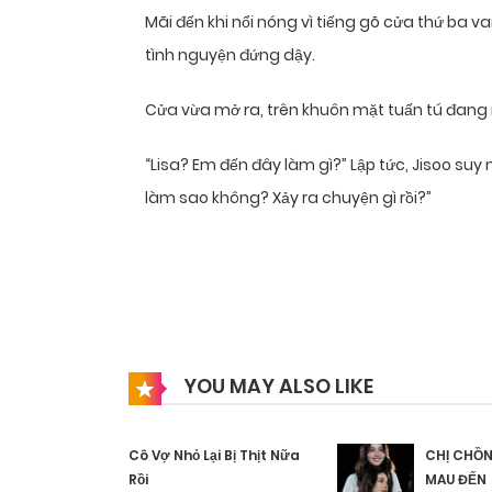
Mãi đến khi nổi nóng vì tiếng gõ cửa thứ ba v
tình nguyện đứng dậy.
Cửa vừa mở ra, trên khuôn mặt tuấn tú đang 
“Lisa? Em đến đây làm gì?” Lập tức, Jisoo suy n
làm sao không? Xảy ra chuyện gì rồi?”
YOU MAY ALSO LIKE
Cô Vợ Nhỏ Lại Bị Thịt Nữa
CHỊ CHỒN
Rồi
MAU ĐẾN