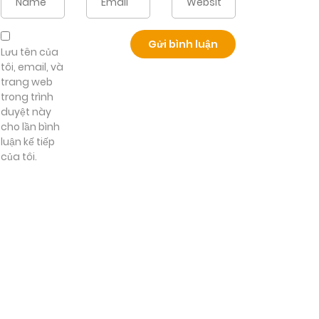
Lưu tên của
tôi, email, và
trang web
trong trình
duyệt này
cho lần bình
luận kế tiếp
của tôi.