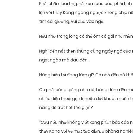
Phải chấm bài thi, phải xem báo cáo, phải tính
lộn với thầy Kang ngang ngược không chịu nổi
tìm cái giường, vùi đầu vào ngủ.
Nếu như trong lòng có thể ôm cô gái nhỏ mềm
Nghĩ đến nét thẹn thùng cùng ngây ngô của 
ngọt ngào mà đau đớn.
Nàng hiện tại đang làm gì? Có nhớ đến cô kh
Có phải cũng giống như cô, hàng đêm đều mấ
chiếc điện thoại gọi đi, hoặc dứt khoát muốn
nàng để trút hết tức giận?
“Cậu nếu như không viết xong phần báo cáo này,
thầy Kang với vẻ mặt tức giận, ở phòng nghiê