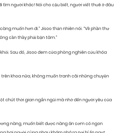
 đi tìm người khác! Nói cho cậu biết, người viết thuê ở đâu
càng muốn hơn đi.” Jisoo thản nhiên nói. “Về phần thư
không cần thầy phải bận tâm.”
khỏi. Sau đó, Jisoo đem cửa phòng nghiên cứu khóa
 trên khoa nữa, không muốn tranh cãi những chuyện
ột chút thời gian ngắn ngủi mà nhớ đến người yêu của
ương nàng, muốn biết được nàng ăn cơm có ngon
ng hai người cùng nhau khám phá ra nơi bí ẩn ngọt