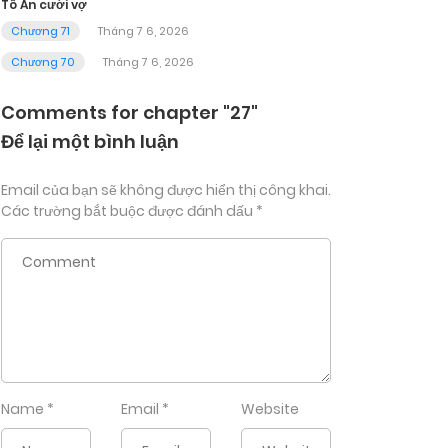
Tô An cưới vợ
Chương 71
Tháng 7 6, 2026
Chương 70
Tháng 7 6, 2026
Comments for chapter "27"
Để lại một bình luận
Email của bạn sẽ không được hiển thị công khai.
Các trường bắt buộc được đánh dấu
*
Name
*
Email
*
Website