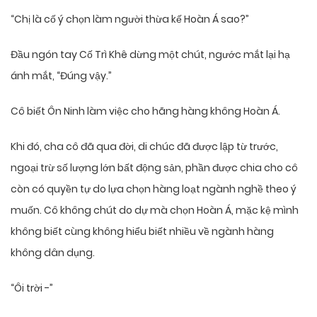
“Chị là cố ý chọn làm người thừa kế Hoàn Á sao?”
Đầu ngón tay Cố Trì Khê dừng một chút, ngước mắt lại hạ
ánh mắt, “Đúng vậy.”
Cô biết Ôn Ninh làm việc cho hãng hàng không Hoàn Á.
Khi đó, cha cô đã qua đời, di chúc đã được lập từ trước,
ngoại trừ số lượng lớn bất động sản, phần được chia cho cô
còn có quyền tự do lựa chọn hàng loạt ngành nghề theo ý
muốn. Cô không chút do dự mà chọn Hoàn Á, mặc kệ mình
không biết cùng không hiểu biết nhiều về ngành hàng
không dân dụng.
“Ôi trời -”