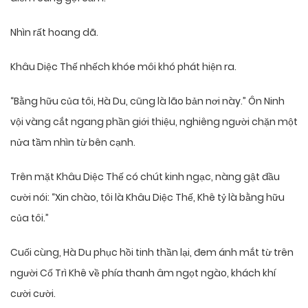
Nhìn rất hoang dã.
Khâu Diệc Thế nhếch khóe môi khó phát hiện ra.
“Bằng hữu của tôi, Hà Du, cũng là lão bản nơi này.” Ôn Ninh
vội vàng cắt ngang phần giới thiệu, nghiêng người chặn một
nửa tầm nhìn từ bên cạnh.
Trên mặt Khâu Diệc Thế có chút kinh ngạc, nàng gật đầu
cười nói: “Xin chào, tôi là Khâu Diệc Thế, Khê tỷ là bằng hữu
của tôi.”
Cuối cùng, Hà Du phục hồi tinh thần lại, đem ánh mắt từ trên
người Cố Trì Khê về phía thanh âm ngọt ngào, khách khí
cười cười.