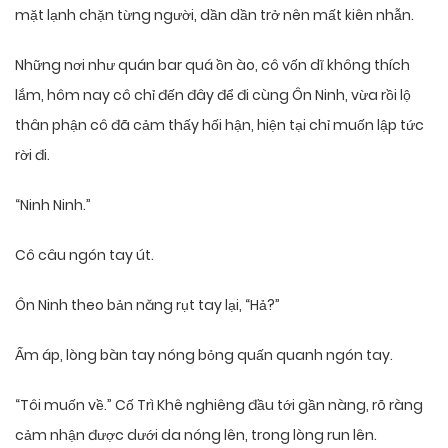
mặt lạnh chặn từng người, dần dần trở nên mất kiên nhẫn.
Những nơi như quán bar quá ồn ào, cô vốn dĩ không thích
lắm, hôm nay cô chỉ đến đây để đi cùng Ôn Ninh, vừa rồi lộ
thân phận cô đã cảm thấy hối hận, hiện tại chỉ muốn lập tức
rời đi.
“Ninh Ninh.”
Cô câu ngón tay út.
Ôn Ninh theo bản năng rụt tay lại, “Hả?”
Ấm áp, lòng bàn tay nóng bỏng quấn quanh ngón tay.
“Tôi muốn về.” Cố Trì Khê nghiêng đầu tới gần nàng, rõ ràng
cảm nhận được dưới da nóng lên, trong lòng run lên.