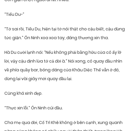
“Tiểu Du-”
“Tớ sai rồi, Tiểu Du, hiện tại tớ nói thật cho cậu biết, cậu đừng
tức giận.” Ôn Ninh xoa xoa tay, đáng thương xin tha.
Hà Du cười lạnh nói: “Nếu không phải bằng hữu của cô ấy lỡ
lời, vậy cậu định lừa tớ cả đời à.” Nói xong, cô quay đầu nhìn
về phía quầy bar, bóng dáng của Khâu Diệc Thế vẫn ở đó,
dừng lại vài giây mới quay đầu lại.
Cũng khá xinh đẹp.
“Thực xin lỗi.” Ôn Ninh cúi đầu.
Cha mẹ qua đời, Cố Trì Khê không ở bên cạnh, xung quanh