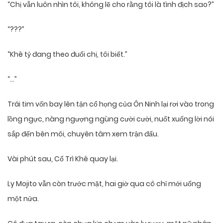
“Chị vẫn luôn nhìn tôi, không lẽ cho rằng tôi là tình địch sao?”
“???”
“Khê tỷ đang theo đuổi chị, tôi biết.”
“…”
Trái tim vốn bay lên tận cổ họng của Ôn Ninh lại rơi vào trong
lồng ngực, nàng ngượng ngùng cười cười, nuốt xuống lời nói
sắp đến bên môi, chuyên tâm xem trận đấu.
Vài phút sau, Cố Trì Khê quay lại.
Ly Mojito vẫn còn trước mặt, hai giờ qua cô chỉ mới uống
một nửa.