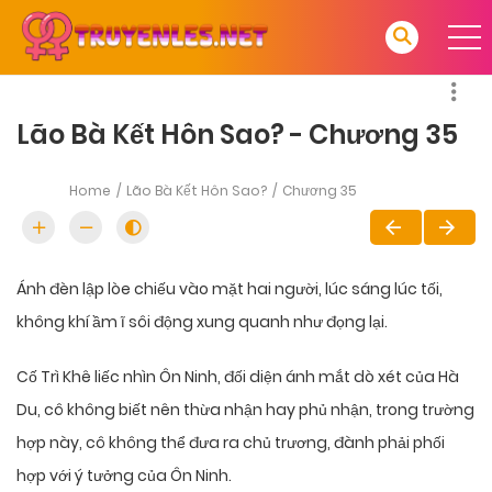
Lão Bà Kết Hôn Sao? - Chương 35
Home
Lão Bà Kết Hôn Sao?
Chương 35
Ánh đèn lập lòe chiếu vào mặt hai người, lúc sáng lúc tối,
không khí ầm ĩ sôi động xung quanh như đọng lại.
Cố Trì Khê liếc nhìn Ôn Ninh, đối diện ánh mắt dò xét của Hà
Du, cô không biết nên thừa nhận hay phủ nhận, trong trường
hợp này, cô không thể đưa ra chủ trương, đành phải phối
hợp với ý tưởng của Ôn Ninh.