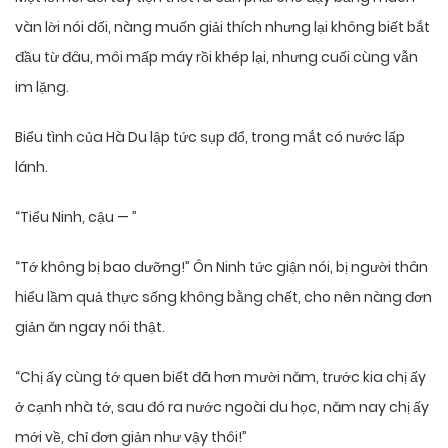
vàn lời nói dối, nàng muốn giải thích nhưng lại không biết bắt
đầu từ đâu, môi mấp máy rồi khép lại, nhưng cuối cùng vẫn
im lặng.
Biểu tình của Hà Du lập tức sụp đổ, trong mắt có nước lấp
lánh.
“Tiểu Ninh, cậu — ”
“Tớ không bị bao dưỡng!” Ôn Ninh tức giận nói, bị người thân
hiểu lầm quả thực sống không bằng chết, cho nên nàng đơn
giản ăn ngay nói thật.
“Chị ấy cùng tớ quen biết đã hơn mười năm, trước kia chị ấy
ở cạnh nhà tớ, sau đó ra nước ngoài du học, năm nay chị ấy
mới về, chỉ đơn giản như vậy thôi!”