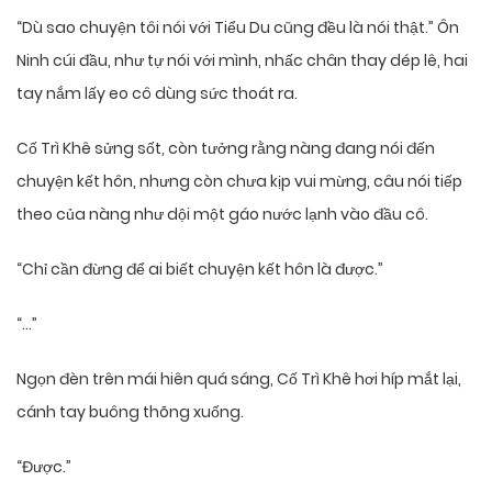
“Dù sao chuyện tôi nói với Tiểu Du cũng đều là nói thật.” Ôn
Ninh cúi đầu, như tự nói với mình, nhấc chân thay dép lê, hai
tay nắm lấy eo cô dùng sức thoát ra.
Cố Trì Khê sửng sốt, còn tưởng rằng nàng đang nói đến
chuyện kết hôn, nhưng còn chưa kịp vui mừng, câu nói tiếp
theo của nàng như dội một gáo nước lạnh vào đầu cô.
“Chỉ cần đừng để ai biết chuyện kết hôn là được.”
“…”
Ngọn đèn trên mái hiên quá sáng, Cố Trì Khê hơi híp mắt lại,
cánh tay buông thõng xuống.
“Được.”