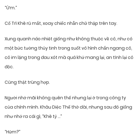
“Ừm.”
Cố Trì Khê rũ mắt, xoay chiếc nhẫn chữ thập trên tay.
Xung quanh náo nhiệt giống như không thuộc về cô, như có
một bức tường thủy tinh trong suốt vô hình chắn ngang cô,
cô im lặng trong đau xót mà quá khứ mang lại, an tĩnh lại cô
độc.
Cũng thật trùng hợp.
Người nhớ mãi không quên thế nhưng lại ở trong công ty
của chính mình. Khâu Diệc Thế thở dài, nhưng sau đó giống
như nhớ ra cái gì, “Khê tỷ …”
“Hửm?”