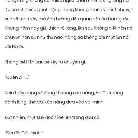
nàng cũng không có nhiều người thân thiết, trong lòng Hà
Du có rất nhiều gánh nặng, nàng không muốn vì một chuyện
vụn vặt như vậy mà ảnh hưởng đến quan hệ của hai người.
Nhưng hôm nay giải thích rõ ràng, lần sau không biết nên nói
chuyện hôn sự như thế nào, nàng đã không chỉ một lần nói
dối Hà Du.
Không biết lần sau sẽ xảy ra chuyện gì.
“Quên đi……”
Nhìn thấy dáng vẻ đáng thương của nàng, Hà Du không
đành lòng, thở dài kéo nàng dựa vào vai mình.
Đột nhiên, một suy đoán lóe lên trong đầu cô.
“Đợi đã, Tiểu Ninh.”