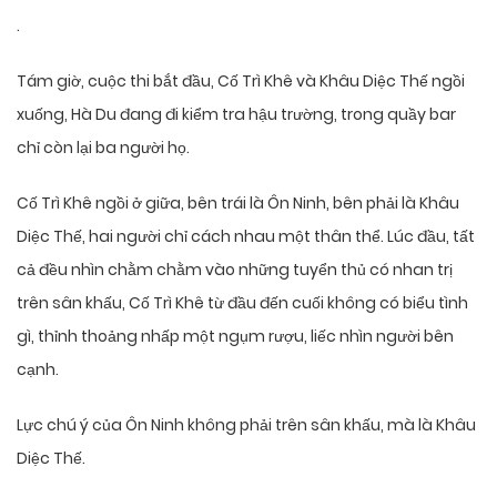
.
Tám giờ, cuộc thi bắt đầu, Cố Trì Khê và Khâu Diệc Thế ngồi
xuống, Hà Du đang đi kiểm tra hậu trường, trong quầy bar
chỉ còn lại ba người họ.
Cố Trì Khê ngồi ở giữa, bên trái là Ôn Ninh, bên phải là Khâu
Diệc Thế, hai người chỉ cách nhau một thân thể. Lúc đầu, tất
cả đều nhìn chằm chằm vào những tuyển thủ có nhan trị
trên sân khấu, Cố Trì Khê từ đầu đến cuối không có biểu tình
gì, thỉnh thoảng nhấp một ngụm rượu, liếc nhìn người bên
cạnh.
Lực chú ý của Ôn Ninh không phải trên sân khấu, mà là Khâu
Diệc Thế.