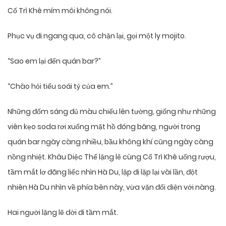
Cố Trì Khê mím môi không nói.
Phục vụ đi ngang qua, cô chặn lại, gọi một ly mojito.
“Sao em lại đến quán bar?”
“Chào hỏi tiểu soái tỷ của em.”
Những đốm sáng đủ màu chiếu lên tường, giống như những
viên kẹo soda rơi xuống mặt hồ đóng băng, người trong
quán bar ngày càng nhiều, bầu không khí cũng ngày càng
nồng nhiệt. Khâu Diệc Thế lặng lẽ cùng Cố Trì Khê uống rượu,
tầm mắt lơ đãng liếc nhìn Hà Du, lặp đi lặp lại vài lần, đột
nhiên Hà Du nhìn về phía bên này, vừa vặn đối diện với nàng.
Hai người lặng lẽ dời đi tầm mắt.