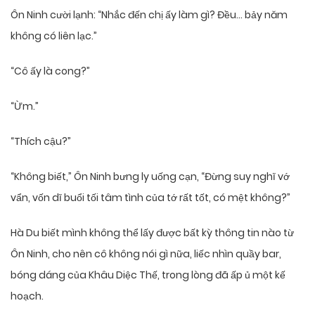
Ôn Ninh cười lạnh: “Nhắc đến chị ấy làm gì? Đều… bảy năm
không có liên lạc.”
“Cô ấy là cong?”
“Ừm.”
“Thích cậu?”
“Không biết,” Ôn Ninh bưng ly uống cạn, “Đừng suy nghĩ vớ
vẩn, vốn dĩ buổi tối tâm tình của tớ rất tốt, có mệt không?”
Hà Du biết mình không thể lấy được bất kỳ thông tin nào từ
Ôn Ninh, cho nên cô không nói gì nữa, liếc nhìn quầy bar,
bóng dáng của Khâu Diệc Thế, trong lòng đã ấp ủ một kế
hoạch.