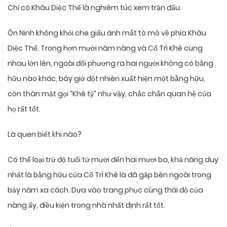
Chỉ có Khâu Diệc Thế là nghiêm túc xem trận đấu.
Ôn Ninh không khỏi che giấu ánh mắt tò mò về phía Khâu
Diệc Thế. Trong hơn mười năm nàng và Cố Trì Khê cùng
nhau lớn lên, ngoài đối phương ra hai người không có bằng
hữu nào khác, bây giờ đột nhiên xuất hiện một bằng hữu,
còn thân mật gọi “Khê tỷ” như vậy, chắc chắn quan hệ của
họ rất tốt.
Là quen biết khi nào?
Có thể loại trừ độ tuổi từ mười đến hai mươi ba, khả năng duy
nhất là bằng hữu của Cố Trì Khê là đã gặp bên ngoài trong
bảy năm xa cách. Dựa vào trang phục cùng thái độ của
nàng ấy, điều kiện trong nhà nhất định rất tốt.