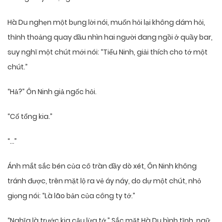
Hà Du nghẹn một bụng lời nói, muốn hỏi lại không dám hỏi,
thỉnh thoảng quay đầu nhìn hai người đang ngồi ở quầy bar,
suy nghĩ một chút mới nói: “Tiểu Ninh, giải thích cho tớ một
chút.”
“Hả?” Ôn Ninh giả ngốc hỏi.
“Cố tổng kia.”
“…”
Ánh mắt sắc bén của cô tràn đầy dò xét, Ôn Ninh không
tránh được, trên mặt lộ ra vẻ áy náy, do dự một chút, nhỏ
giọng nói: “Là lão bản của công ty tớ.”
“Nghĩa là trước kia cậu lừa tớ.” Sắc mặt Hà Du bình tĩnh, ngữ