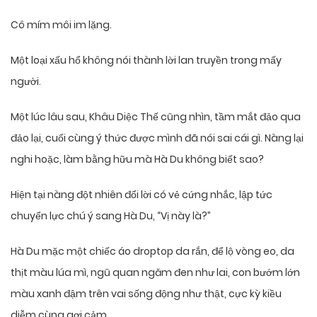
Cô mím môi im lặng.
Một loại xấu hổ không nói thành lời lan truyền trong mấy
người.
Một lúc lâu sau, Khâu Diệc Thế cũng nhìn, tầm mắt đảo qua
đảo lại, cuối cùng ý thức được mình đã nói sai cái gì. Nàng lại
nghi hoặc, làm bằng hữu mà Hà Du không biết sao?
Hiện tại nàng đột nhiên đổi lời có vẻ cứng nhắc, lập tức
chuyển lực chú ý sang Hà Du, “Vị này là?”
Hà Du mặc một chiếc áo droptop da rắn, để lộ vòng eo, da
thịt màu lúa mì, ngũ quan ngăm đen như lai, con bướm lớn
màu xanh đậm trên vai sống động như thật, cực kỳ kiều
diễm cùng gợi cảm.