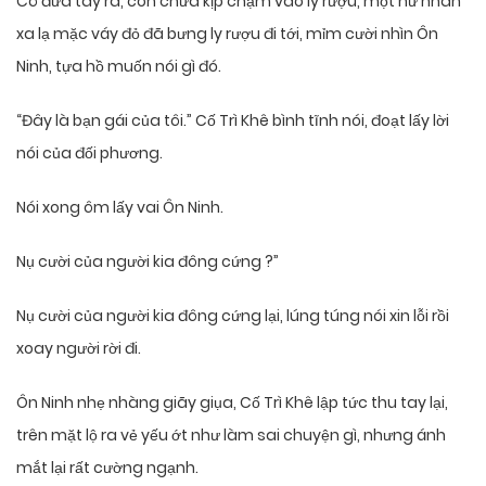
Cô đưa tay ra, còn chưa kịp chạm vào ly rượu, một nữ nhân
xa lạ mặc váy đỏ đã bưng ly rượu đi tới, mỉm cười nhìn Ôn
Ninh, tựa hồ muốn nói gì đó.
“Đây là bạn gái của tôi.” Cố Trì Khê bình tĩnh nói, đoạt lấy lời
nói của đối phương.
Nói xong ôm lấy vai Ôn Ninh.
Nụ cười của người kia đông cứng ?”
Nụ cười của người kia đông cứng lại, lúng túng nói xin lỗi rồi
xoay người rời đi.
Ôn Ninh nhẹ nhàng giãy giụa, Cố Trì Khê lập tức thu tay lại,
trên mặt lộ ra vẻ yếu ớt như làm sai chuyện gì, nhưng ánh
mắt lại rất cường ngạnh.