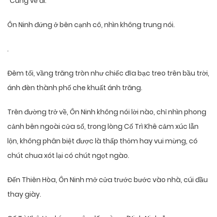
“Cùng về đi.”
Ôn Ninh đứng ở bên cạnh cô, nhìn không trung nói.
.
Đêm tối, vầng trăng tròn như chiếc đĩa bạc treo trên bầu trời,
ánh đèn thành phố che khuất ánh trăng.
Trên đường trở về, Ôn Ninh không nói lời nào, chỉ nhìn phong
cảnh bên ngoài cửa sổ, trong lòng Cố Trì Khê cảm xúc lẫn
lộn, không phân biệt được là thấp thỏm hay vui mừng, có
chút chua xót lại có chút ngọt ngào.
Đến Thiên Hòa, Ôn Ninh mở cửa trước bước vào nhà, cúi đầu
thay giày.