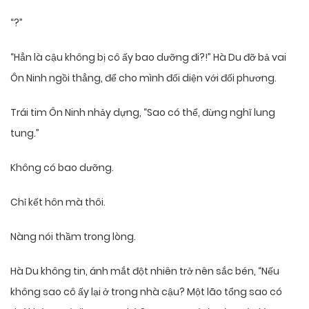
“?”
“Hẳn là cậu không bị cô ấy bao dưỡng đi?!” Hà Du đỡ bả vai
Ôn Ninh ngồi thẳng, để cho mình đối diện với đối phương.
Trái tim Ôn Ninh nhảy dựng, “Sao có thể, đừng nghĩ lung
tung.”
Không có bao dưỡng.
Chỉ kết hôn mà thôi.
Nàng nói thầm trong lòng.
Hà Du không tin, ánh mắt đột nhiên trở nên sắc bén, “Nếu
không sao cô ấy lại ở trong nhà cậu? Một lão tổng sao có