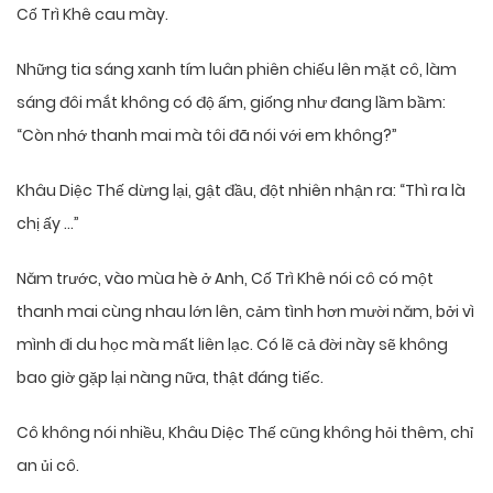
Cố Trì Khê cau mày.
Những tia sáng xanh tím luân phiên chiếu lên mặt cô, làm
sáng đôi mắt không có độ ấm, giống như đang lầm bầm:
“Còn nhớ thanh mai mà tôi đã nói với em không?”
Khâu Diệc Thế dừng lại, gật đầu, đột nhiên nhận ra: “Thì ra là
chị ấy …”
Năm trước, vào mùa hè ở Anh, Cố Trì Khê nói cô có một
thanh mai cùng nhau lớn lên, cảm tình hơn mười năm, bởi vì
mình đi du học mà mất liên lạc. Có lẽ cả đời này sẽ không
bao giờ gặp lại nàng nữa, thật đáng tiếc.
Cô không nói nhiều, Khâu Diệc Thế cũng không hỏi thêm, chỉ
an ủi cô.