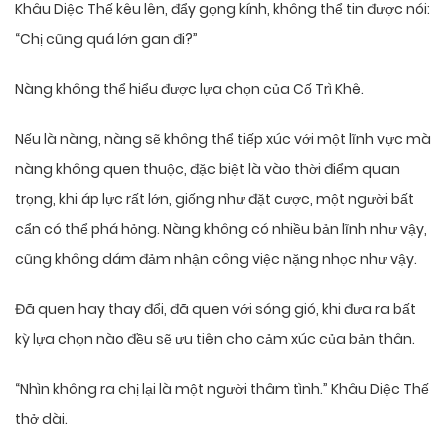
Khâu Diệc Thế kêu lên, đẩy gọng kính, không thể tin được nói:
“Chị cũng quá lớn gan đi?”
Nàng không thể hiểu được lựa chọn của Cố Trì Khê.
Nếu là nàng, nàng sẽ không thể tiếp xúc với một lĩnh vực mà
nàng không quen thuộc, đặc biệt là vào thời điểm quan
trọng, khi áp lực rất lớn, giống như đặt cược, một người bất
cẩn có thể phá hỏng. Nàng không có nhiều bản lĩnh như vậy,
cũng không dám đảm nhận công việc nặng nhọc như vậy.
Đã quen hay thay đổi, đã quen với sóng gió, khi đưa ra bất
kỳ lựa chọn nào đều sẽ ưu tiên cho cảm xúc của bản thân.
“Nhìn không ra chị lại là một người thâm tình.” Khâu Diệc Thế
thở dài.