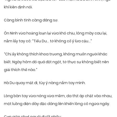
khí kiên định nói.
Càng bình tĩnh càng đáng sợ.
Ôn Ninh vừa hoảng loạn lại vừa khó chịu, lông mày cau lại,
nắm lấy tay cô: “Tiểu Du… tớ không cố ý lừa cậu…”
“Chị ấy không thích khoa trương, không muốn người khác
biết. Ngày hôm đó quá đột ngột, tớ thực sự không biết nên
giải thích thế nào.”
Hà Du quay mặt đi, tùy ý nàng nắm tay mình.
Lòng bàn tay vừa nóng vừa mềm, da thịt áp chặt vào nhau,
một luồng điện dày đặc dâng lên khiến lòng cô ngứa ngáy.
Cơn giận chợt nguôi đi rất nhiều.