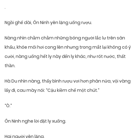
.
Ngồi ghế dài, Ôn Ninh yên lặng uống rượu.
Nàng nhìn chằm chằm những bóng người lắc lư trên sân
khấu, khóe môi hơi cong lên nhưng trong mắt lại không có ý
cười, nàng uống hết ly này đến ly khác, như rót nước, thất
thần.
Hà Du nhìn nàng, thấy bình rượu vơi hơn phân nửa, vội vàng
lấy đi, cau mày nói: “Cậu kiềm chế một chút.”
“Ò.”
Ôn Ninh nghe lời đặt ly xuống.
Hai người yên lặng.