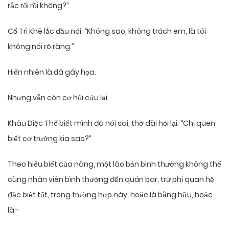
rắc rối rồi không?”
Cố Trì Khê lắc đầu nói: “Không sao, không trách em, là tôi
không nói rõ ràng.”
Hiển nhiên là đã gây họa.
Nhưng vẫn còn cơ hội cứu lại.
Khâu Diệc Thế biết mình đã nói sai, thở dài hỏi lại: “Chị quen
biết cơ trưởng kia sao?”
Theo hiểu biết của nàng, một lão bản bình thường không thể
cùng nhân viên bình thường đến quán bar, trừ phi quan hệ
đặc biệt tốt, trong trường hợp này, hoặc là bằng hữu, hoặc
là–