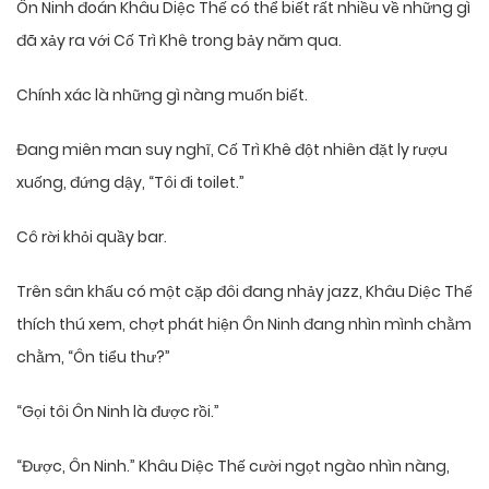
Ôn Ninh đoán Khâu Diệc Thế có thể biết rất nhiều về những gì
đã xảy ra với Cố Trì Khê trong bảy năm qua.
Chính xác là những gì nàng muốn biết.
Đang miên man suy nghĩ, Cố Trì Khê đột nhiên đặt ly rượu
xuống, đứng dậy, “Tôi đi toilet.”
Cô rời khỏi quầy bar.
Trên sân khấu có một cặp đôi đang nhảy jazz, Khâu Diệc Thế
thích thú xem, chợt phát hiện Ôn Ninh đang nhìn mình chằm
chằm, “Ôn tiểu thư?”
“Gọi tôi Ôn Ninh là được rồi.”
“Được, Ôn Ninh.” Khâu Diệc Thế cười ngọt ngào nhìn nàng,