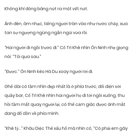
Không khí đóng băng nứt ra một vết nứt.
Ánh đèn, âm nhạc, tiếng người tràn vào như nước chảy, xua
tan sự ngượng ngùng ngắn ngủi vừa rồi.
“Hai người đi ngồi trước đi.” Cố Trì Khê nhìn Ôn Ninh nhẹ giọng
nói: “Tôi qua sau.”
“Được.” Ôn Ninh kéo Hà Du xoay người rời đi.
Ghế dài có tầm nhìn đẹp nhất là ở phía trước, đối diện với
quầy bar, Cố Trì Khê nhìn hai người họ đi tới ngồi xuống, thu
hồi tầm mắt quay người lại, có thể cảm giác được ánh mắt
đang đổ dồn về phía mình.
“Khê tỷ…” Khâu Diệc Thế xấu hổ mà nhìn cô, “Có phải em gây