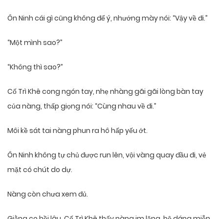
Ôn Ninh cái gì cũng không để ý, nhướng mày nói: “Vậy về đi.”
“Một mình sao?”
“Không thì sao?”
Cố Trì Khê cong ngón tay, nhẹ nhàng gãi gãi lòng bàn tay
của nàng, thấp giọng nói: “Cùng nhau về đi.”
Môi kề sát tai nàng phun ra hô hấp yếu ớt.
Ôn Ninh không tự chủ được run lên, vội vàng quay đầu đi, vẻ
mặt có chút do dự.
Nàng còn chưa xem đủ.
Giằng co hồi lâu, Cố Trì Khê thấy nàng im lặng, bộ dáng miễn