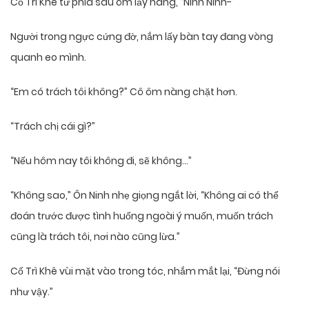
Cố Trì Khê từ phía sau ôm lấy nàng, “Ninh Ninh-”
Người trong ngực cứng đờ, nắm lấy bàn tay đang vòng
quanh eo mình.
“Em có trách tôi không?” Cô ôm nàng chặt hơn.
“Trách chị cái gì?”
“Nếu hôm nay tôi không đi, sẽ không…”
“Không sao,” Ôn Ninh nhẹ giọng ngắt lời, “Không ai có thể
đoán trước được tình huống ngoài ý muốn, muốn trách
cũng là trách tôi, nơi nào cũng lừa.”
Cố Trì Khê vùi mặt vào trong tóc, nhắm mắt lại, “Đừng nói
như vậy.”