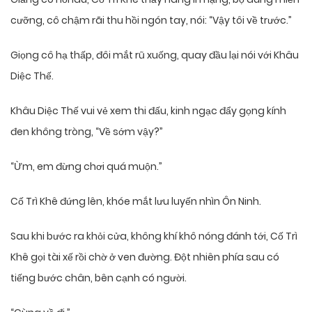
cưỡng, cô chậm rãi thu hồi ngón tay, nói: “Vậy tôi về trước.”
Giọng cô hạ thấp, đôi mắt rũ xuống, quay đầu lại nói với Khâu
Diệc Thế.
Khâu Diệc Thế vui vẻ xem thi đấu, kinh ngạc đẩy gọng kính
đen không tròng, “Về sớm vậy?”
“Ừm, em đừng chơi quá muộn.”
Cố Trì Khê đứng lên, khóe mắt lưu luyến nhìn Ôn Ninh.
Sau khi bước ra khỏi cửa, không khí khô nóng đánh tới, Cố Trì
Khê gọi tài xế rồi chờ ở ven đường. Đột nhiên phía sau có
tiếng bước chân, bên cạnh có người.