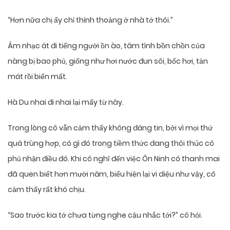
“Hơn nữa chị ấy chỉ thỉnh thoảng ở nhà tớ thôi.”
Âm nhạc át đi tiếng người ồn ào, tâm tình bồn chồn của
nàng bị bao phủ, giống như hơi nước đun sôi, bốc hơi, tản
mát rồi biến mất.
Hà Du nhai đi nhai lại mấy từ này.
Trong lòng cô vẫn cảm thấy không đáng tin, bởi vì mọi thứ
quá trùng hợp, có gì đó trong tiềm thức đang thôi thúc cô
phủ nhận điều đó. Khi cô nghĩ đến việc Ôn Ninh có thanh mai
đã quen biết hơn mười năm, biểu hiện lại vi diệu như vậy, cô
cảm thấy rất khó chịu.
“Sao trước kia tớ chưa từng nghe cậu nhắc tới?” cô hỏi.