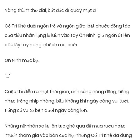
Nàng thầm thở dài, bất đắc dĩ quay mặt đi.
Cố Trì Khê duỗi ngón trỏ và ngón giữa, bắt chước động tác
của tiểu nhân, lặng lẽ luồn vào tay Ôn Ninh, giơ ngón út lên
câu lấy tay nàng, nhếch môi cười.
Ôn Ninh mặc kệ.
“…”
Cuộc thi diễn ra một thời gian, ánh sáng năng động, tiếng
nhạc trống nhịp nhàng, bầu không khí ngày càng vui tươi,
tiếng cổ vũ từ bên dưới ngày càng lớn.
Những nữ nhân xa lạ liên tục ghé qua để mua rượu hoặc
muốn tham gia vào bàn của họ, nhưng Cố Trì Khê đã dùng