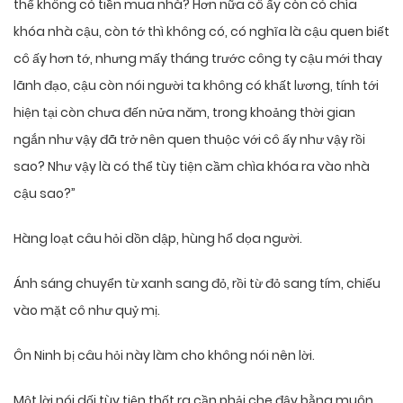
thể không có tiền mua nhà? Hơn nữa cô ấy còn có chìa
khóa nhà cậu, còn tớ thì không có, có nghĩa là cậu quen biết
cô ấy hơn tớ, nhưng mấy tháng trước công ty cậu mới thay
lãnh đạo, cậu còn nói người ta không có khất lương, tính tới
hiện tại còn chưa đến nửa năm, trong khoảng thời gian
ngắn như vậy đã trở nên quen thuộc với cô ấy như vậy rồi
sao? Như vậy là có thể tùy tiện cầm chìa khóa ra vào nhà
cậu sao?”
Hàng loạt câu hỏi dồn dập, hùng hổ dọa người.
Ánh sáng chuyển từ xanh sang đỏ, rồi từ đỏ sang tím, chiếu
vào mặt cô như quỷ mị.
Ôn Ninh bị câu hỏi này làm cho không nói nên lời.
Một lời nói dối tùy tiện thốt ra cần phải che đậy bằng muôn