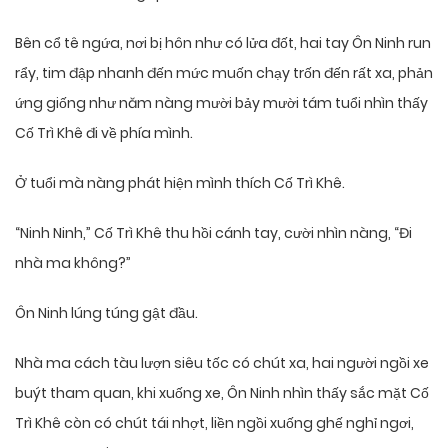
Bên cổ tê ngứa, nơi bị hôn như có lửa đốt, hai tay Ôn Ninh run
rẩy, tim đập nhanh đến mức muốn chạy trốn đến rất xa, phản
ứng giống như năm nàng mười bảy mười tám tuổi nhìn thấy
Cố Trì Khê đi về phía mình.
Ở tuổi mà nàng phát hiện mình thích Cố Trì Khê.
“Ninh Ninh,” Cố Trì Khê thu hồi cánh tay, cười nhìn nàng, “Đi
nhà ma không?”
Ôn Ninh lúng túng gật đầu.
Nhà ma cách tàu lượn siêu tốc có chút xa, hai người ngồi xe
buýt tham quan, khi xuống xe, Ôn Ninh nhìn thấy sắc mặt Cố
Trì Khê còn có chút tái nhợt, liền ngồi xuống ghế nghỉ ngơi,