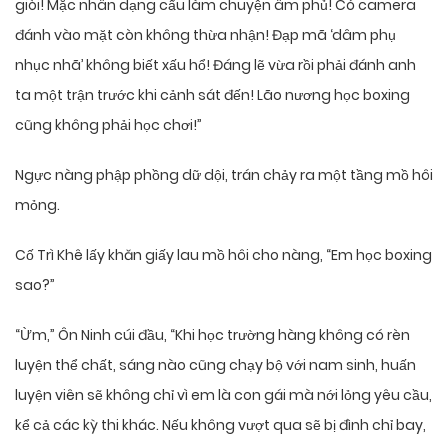
giòi! Mặc nhân dạng cẩu làm chuyện âm phủ! Có camera
đánh vào mặt còn không thừa nhận! Đạp mã ‘dâm phụ
nhục nhã’ không biết xấu hổ! Đáng lẽ vừa rồi phải đánh anh
ta một trận trước khi cảnh sát đến! Lão nương học boxing
cũng không phải học chơi!”
Ngực nàng phập phồng dữ dội, trán chảy ra một tầng mồ hôi
mỏng.
Cố Trì Khê lấy khăn giấy lau mồ hôi cho nàng, “Em học boxing
sao?”
“Ừm,” Ôn Ninh cúi đầu, “Khi học trường hàng không có rèn
luyện thể chất, sáng nào cũng chạy bộ với nam sinh, huấn
luyện viên sẽ không chỉ vì em là con gái mà nới lỏng yêu cầu,
kể cả các kỳ thi khác. Nếu không vượt qua sẽ bị đình chỉ bay,