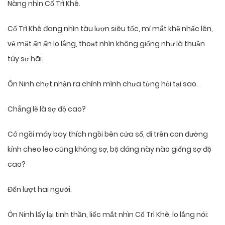
Nàng nhìn Cố Trì Khê.
Cố Trì Khê đang nhìn tàu lượn siêu tốc, mí mắt khẽ nhấc lên,
vẻ mặt ẩn ẩn lo lắng, thoạt nhìn không giống như là thuần
túy sợ hãi.
Ôn Ninh chợt nhận ra chính mình chưa từng hỏi tại sao.
Chẳng lẽ là sợ độ cao?
Cô ngồi máy bay thích ngồi bên cửa sổ, đi trên con đường
kính cheo leo cũng không sợ, bộ dáng này nào giống sợ độ
cao?
Đến lượt hai người.
Ôn Ninh lấy lại tinh thần, liếc mắt nhìn Cố Trì Khê, lo lắng nói: