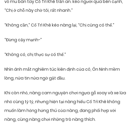
vỗ mu bàn tay Cố Trì Khê trấn an. kéo người qua bên cạnh,
“Chị ở chỗ này chờ tôi, rất nhanh.”
“Không cần,” Cố Trì Khê kéo nàng lại, “Chị cũng có thể.”
“Đừng cậy mạnh-”
“Không có, chị thực sự có thể.”
Nhìn ánh mắt nghiêm túc kiên định của cô, Ôn Ninh mềm
lòng, nửa tin nửa ngờ gật đầu.
Khi còn nhỏ, nàng cam nguyện chơi ngựa gỗ xoay và xe lửa
nhỏ cùng tỷ tỷ, nhưng hiện tại nàng hiểu Cố Trì Khê không
muốn làm hỏng hứng thú của nàng, đang phối hợp với
nàng, cùng nàng chơi những trò nàng thích.