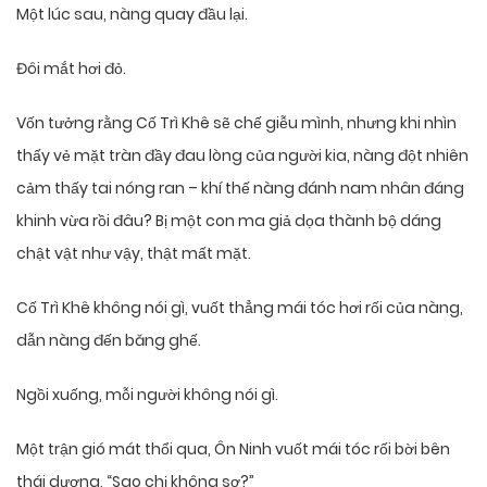
Một lúc sau, nàng quay đầu lại.
Đôi mắt hơi đỏ.
Vốn tưởng rằng Cố Trì Khê sẽ chế giễu mình, nhưng khi nhìn
thấy vẻ mặt tràn đầy đau lòng của người kia, nàng đột nhiên
cảm thấy tai nóng ran – khí thế nàng đánh nam nhân đáng
khinh vừa rồi đâu? Bị một con ma giả dọa thành bộ dáng
chật vật như vậy, thật mất mặt.
Cố Trì Khê không nói gì, vuốt thẳng mái tóc hơi rối của nàng,
dẫn nàng đến băng ghế.
Ngồi xuống, mỗi người không nói gì.
Một trận gió mát thổi qua, Ôn Ninh vuốt mái tóc rối bời bên
thái dương, “Sao chị không sợ?”