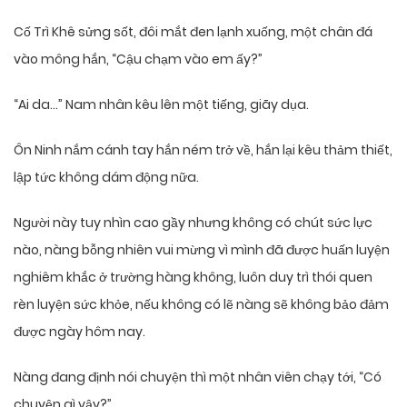
Cố Trì Khê sửng sốt, đôi mắt đen lạnh xuống, một chân đá
vào mông hắn, “Cậu chạm vào em ấy?”
“Ai da…” Nam nhân kêu lên một tiếng, giãy dụa.
Ôn Ninh nắm cánh tay hắn ném trở về, hắn lại kêu thảm thiết,
lập tức không dám động nữa.
Người này tuy nhìn cao gầy nhưng không có chút sức lực
nào, nàng bỗng nhiên vui mừng vì mình đã được huấn luyện
nghiêm khắc ở trường hàng không, luôn duy trì thói quen
rèn luyện sức khỏe, nếu không có lẽ nàng sẽ không bảo đảm
được ngày hôm nay.
Nàng đang định nói chuyện thì một nhân viên chạy tới, “Có
chuyện gì vậy?”