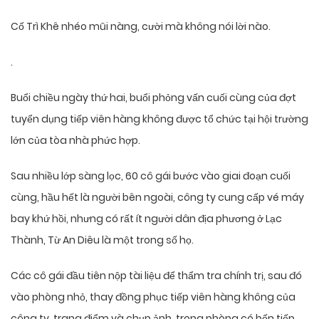
Cố Trì Khê nhéo mũi nàng, cười mà không nói lời nào.
.
Buổi chiều ngày thứ hai, buổi phỏng vấn cuối cùng của đợt
tuyển dụng tiếp viên hàng không được tổ chức tại hội trường
lớn của tòa nhà phức hợp.
Sau nhiều lớp sàng lọc, 60 cô gái bước vào giai đoạn cuối
cùng, hầu hết là người bên ngoài, công ty cung cấp vé máy
bay khứ hồi, nhưng có rất ít người dân địa phương ở Lạc
Thành, Từ An Diêu là một trong số họ.
Các cô gái đầu tiên nộp tài liệu để thẩm tra chính trị, sau đó
vào phòng nhỏ, thay đồng phục tiếp viên hàng không của
công ty, trang điểm và chụp ảnh, trong phòng có bốn tiếp