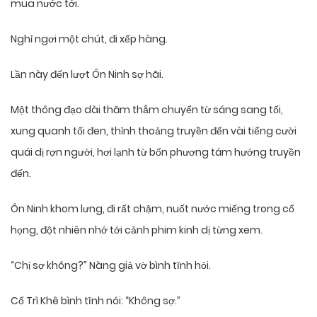
mua nước tới.
Nghỉ ngơi một chút, đi xếp hàng.
Lần này đến lượt Ôn Ninh sợ hãi.
Một thông đạo dài thăm thẳm chuyển từ sáng sang tối,
xung quanh tối đen, thỉnh thoảng truyền đến vài tiếng cười
quái dị rợn người, hơi lạnh từ bốn phương tám hướng truyền
đến.
Ôn Ninh khom lưng, đi rất chậm, nuốt nước miếng trong cổ
họng, đột nhiên nhớ tới cảnh phim kinh dị từng xem.
“Chị sợ không?” Nàng giả vờ bình tĩnh hỏi.
Cố Trì Khê bình tĩnh nói: “Không sợ.”