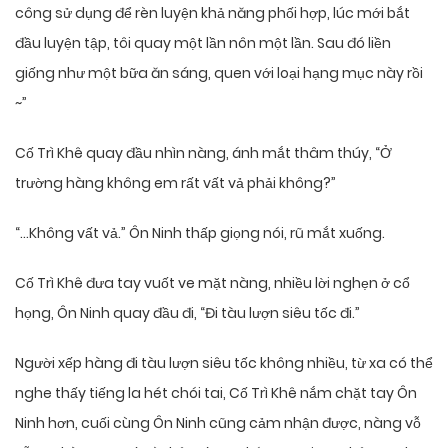
công sử dụng để rèn luyện khả năng phối hợp, lúc mới bắt
đầu luyện tập, tôi quay một lần nôn một lần. Sau đó liền
giống như một bữa ăn sáng, quen với loại hạng mục này rồi
~”
Cố Trì Khê quay đầu nhìn nàng, ánh mắt thâm thúy, “Ở
trường hàng không em rất vất vả phải không?”
“…Không vất vả.” Ôn Ninh thấp giọng nói, rũ mắt xuống.
Cố Trì Khê đưa tay vuốt ve mặt nàng, nhiều lời nghẹn ở cổ
họng, Ôn Ninh quay đầu đi, “Đi tàu lượn siêu tốc đi.”
Người xếp hàng đi tàu lượn siêu tốc không nhiều, từ xa có thể
nghe thấy tiếng la hét chói tai, Cố Trì Khê nắm chặt tay Ôn
Ninh hơn, cuối cùng Ôn Ninh cũng cảm nhận được, nàng vỗ