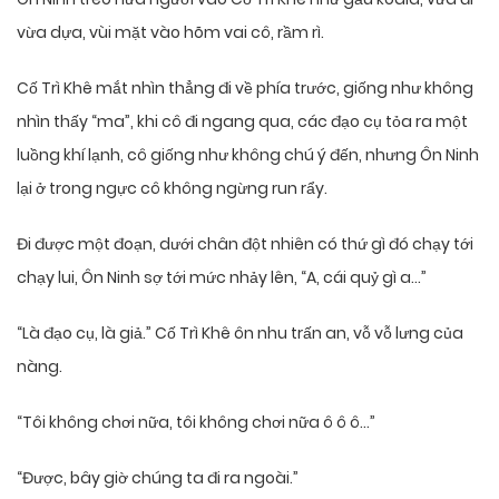
vừa dựa, vùi mặt vào hõm vai cô, rầm rì.
Cố Trì Khê mắt nhìn thẳng đi về phía trước, giống như không
nhìn thấy “ma”, khi cô đi ngang qua, các đạo cụ tỏa ra một
luồng khí lạnh, cô giống như không chú ý đến, nhưng Ôn Ninh
lại ở trong ngực cô không ngừng run rẩy.
Đi được một đoạn, dưới chân đột nhiên có thứ gì đó chạy tới
chạy lui, Ôn Ninh sợ tới mức nhảy lên, “A, cái quỷ gì a…”
“Là đạo cụ, là giả.” Cố Trì Khê ôn nhu trấn an, vỗ vỗ lưng của
nàng.
“Tôi không chơi nữa, tôi không chơi nữa ô ô ô…”
“Được, bây giờ chúng ta đi ra ngoài.”