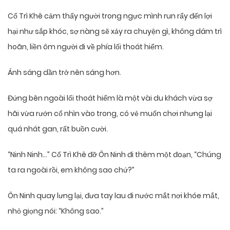
Cố Trì Khê cảm thấy người trong ngực mình run rẩy đến lợi
hại như sắp khóc, sợ nàng sẽ xảy ra chuyện gì, không dám trì
hoãn, liền ôm người đi về phía lối thoát hiểm.
Ánh sáng dần trở nên sáng hơn.
Đứng bên ngoài lối thoát hiểm là một vài du khách vừa sợ
hãi vừa rướn cổ nhìn vào trong, có vẻ muốn chơi nhưng lại
quá nhát gan, rất buồn cười.
“Ninh Ninh…” Cố Trì Khê đỡ Ôn Ninh đi thêm một đoạn, “Chúng
ta ra ngoài rồi, em không sao chứ?”
Ôn Ninh quay lưng lại, đưa tay lau đi nước mắt nơi khóe mắt,
nhỏ giọng nói: “Không sao.”