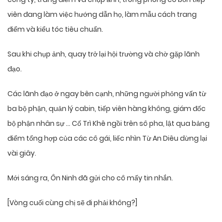
viên đang làm việc hướng dẫn họ, làm mẫu cách trang
điểm và kiểu tóc tiêu chuẩn.
Sau khi chụp ảnh, quay trở lại hội trường và chờ gặp lãnh
đạo.
Các lãnh đạo ở ngay bên cạnh, những người phỏng vấn từ
ba bộ phận, quản lý cabin, tiếp viên hàng không, giám đốc
bộ phận nhân sự … Cố Trì Khê ngồi trên sô pha, lật qua bảng
điểm tổng hợp của các cô gái, liếc nhìn Từ An Diêu dừng lại
vài giây.
Mới sáng ra, Ôn Ninh đã gửi cho cô mấy tin nhắn.
[Vòng cuối cùng chị sẽ đi phải không?]