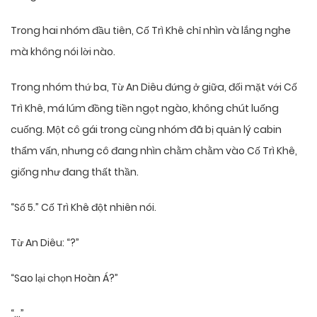
Trong hai nhóm đầu tiên, Cố Trì Khê chỉ nhìn và lắng nghe
mà không nói lời nào.
Trong nhóm thứ ba, Từ An Diêu đứng ở giữa, đối mặt với Cố
Trì Khê, má lúm đồng tiền ngọt ngào, không chút luống
cuống. Một cô gái trong cùng nhóm đã bị quản lý cabin
thẩm vấn, nhưng cô đang nhìn chằm chằm vào Cố Trì Khê,
giống như đang thất thần.
“Số 5.” Cố Trì Khê đột nhiên nói.
Từ An Diêu: “?”
“Sao lại chọn Hoàn Á?”
“…”