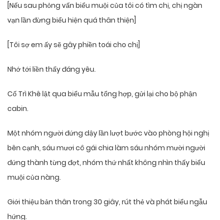
[Nếu sau phỏng vấn biểu muội của tôi có tìm chị, chị ngàn
vạn lần đừng biểu hiện quá thân thiện]
[Tôi sợ em ấy sẽ gây phiền toái cho chị]
Nhớ tới liền thấy đáng yêu.
Cố Trì Khê lật qua biểu mẫu tổng hợp, gửi lại cho bộ phận
cabin.
Một nhóm người đứng dậy lần lượt bước vào phòng hội nghị
bên cạnh, sáu mươi cô gái chia làm sáu nhóm mười người
đứng thành từng đợt, nhóm thứ nhất không nhìn thấy biểu
muội của nàng.
Giới thiệu bản thân trong 30 giây, rút ​​thẻ và phát biểu ngẫu
hứng.