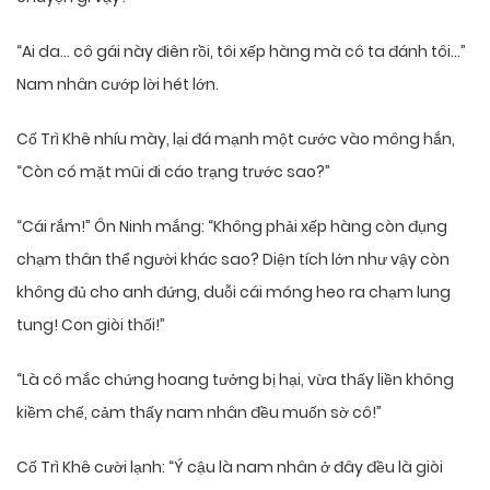
“Ai da… cô gái này điên rồi, tôi xếp hàng mà cô ta đánh tôi…”
Nam nhân cướp lời hét lớn.
Cố Trì Khê nhíu mày, lại đá mạnh một cước vào mông hắn,
“Còn có mặt mũi đi cáo trạng trước sao?”
“Cái rắm!” Ôn Ninh mắng: “Không phải xếp hàng còn đụng
chạm thân thể người khác sao? Diện tích lớn như vậy còn
không đủ cho anh đứng, duỗi cái móng heo ra chạm lung
tung! Con giòi thối!”
“Là cô mắc chứng hoang tưởng bị hại, vừa thấy liền không
kiềm chế, cảm thấy nam nhân đều muốn sờ cô!”
Cố Trì Khê cười lạnh: “Ý cậu là nam nhân ở đây đều là giòi