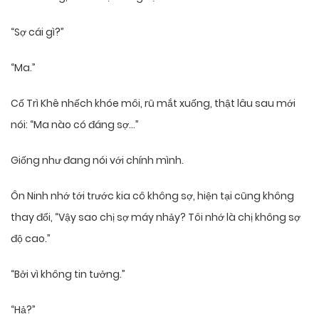
“Sợ cái gì?”
“Ma.”
Cố Trì Khê nhếch khóe môi, rũ mắt xuống, thật lâu sau mới
nói: “Ma nào có đáng sợ…”
Giống như đang nói với chính mình.
Ôn Ninh nhớ tới trước kia cô không sợ, hiện tại cũng không
thay đổi, “Vậy sao chị sợ máy nhảy? Tôi nhớ là chị không sợ
độ cao.”
“Bởi vì không tin tưởng.”
“Hả?”