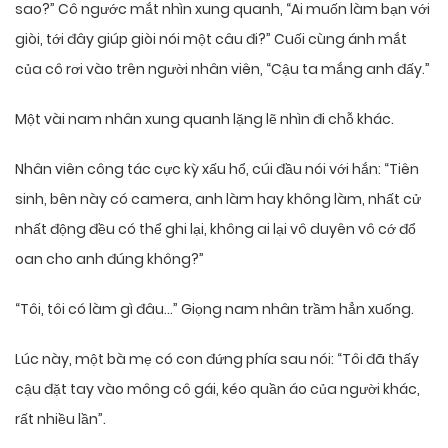
sao?” Cô ngước mắt nhìn xung quanh, “Ai muốn làm bạn với
giòi, tới đây giúp giòi nói một câu đi?” Cuối cùng ánh mắt
của cô rơi vào trên người nhân viên, “Cậu ta mắng anh đấy.”
Một vài nam nhân xung quanh lặng lẽ nhìn đi chỗ khác.
Nhân viên công tác cực kỳ xấu hổ, cúi đầu nói với hắn: “Tiên
sinh, bên này có camera, anh làm hay không làm, nhất cử
nhất động đều có thể ghi lại, không ai lại vô duyên vô cớ đổ
oan cho anh đúng không?”
“Tôi, tôi có làm gì đâu…” Giọng nam nhân trầm hẳn xuống.
Lúc này, một bà mẹ có con đứng phía sau nói: “Tôi đã thấy
cậu đặt tay vào mông cô gái, kéo quần áo của người khác,
rất nhiều lần”.