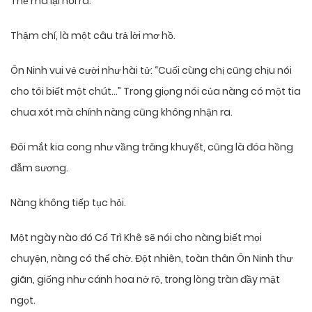
Thế mà lại nói ra.
Thậm chí, là một câu trả lời mơ hồ.
Ôn Ninh vui vẻ cười như hài tử: “Cuối cùng chị cũng chịu nói
cho tôi biết một chút…” Trong giọng nói của nàng có một tia
chua xót mà chính nàng cũng không nhận ra.
Đôi mắt kia cong như vầng trăng khuyết, cũng là đóa hồng
đẫm sương.
Nàng không tiếp tục hỏi.
Một ngày nào đó Cố Trì Khê sẽ nói cho nàng biết mọi
chuyện, nàng có thể chờ. Đột nhiên, toàn thân Ôn Ninh thư
giãn, giống như cánh hoa nở rộ, trong lòng tràn đầy mật
ngọt.