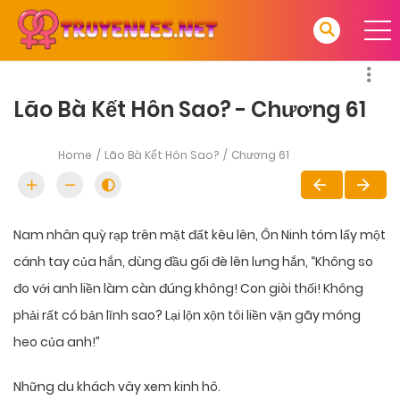
Lão Bà Kết Hôn Sao? - Chương 61
Home
Lão Bà Kết Hôn Sao?
Chương 61
Nam nhân quỳ rạp trên mặt đất kêu lên, Ôn Ninh tóm lấy một
cánh tay của hắn, dùng đầu gối đè lên lưng hắn, “Không so
đo với anh liền làm càn đúng không! Con giòi thối! Không
phải rất có bản lĩnh sao? Lại lộn xộn tôi liền vặn gãy móng
heo của anh!”
Những du khách vây xem kinh hô.