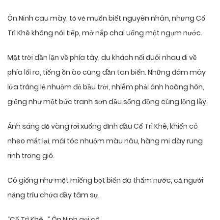
Ôn Ninh cau mày, tỏ vẻ muốn biết nguyên nhân, nhưng Cố
Trì Khê không nói tiếp, mở nắp chai uống một ngụm nước.
Mặt trời dần lặn về phía tây, du khách nối đuôi nhau đi về
phía lối ra, tiếng ồn ào cũng dần tan biến. Những đám mây
lửa tráng lệ nhuộm đỏ bầu trời, nhiễm phải ánh hoàng hôn,
giống như một bức tranh sơn dầu sống động cùng lộng lẫy.
Ánh sáng đỏ vàng rơi xuống đỉnh đầu Cố Trì Khê, khiến cô
nheo mắt lại, mái tóc nhuộm màu nâu, hàng mi dày rung
rinh trong gió.
Cô giống như một miếng bọt biển đã thấm nước, cả người
nặng trĩu chứa đầy tâm sự.
“Cố Trì Khê…” Ôn Ninh gọi cô.