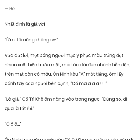
— Hừ
Nhất định là giả vờ!
“Ừm, tôi cũng không sợ.”
Vừa dứt lời, một bóng người mặc y phục màu trắng đột
nhiên xuất hiện trước mặt, mái tóc dài đen nhánh hỗn độn,
trên mặt còn có máu, Ôn Ninh kêu “A” một tiếng, ôm lấy
cánh tay của người bên cạnh, “Có ma a a a ! ! !”
“Là giả,” Cố Trì Khê ôm nàng vào trong ngực, “Đừng sợ, đi
qua là tốt rồi.”
“Ô ô ô…”
Ôn Ninh treo nửa người vào Cố Trì Khê như gấu koala, vừa đi