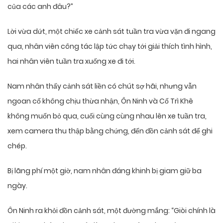
của các anh đâu?”
Lời vừa dứt, một chiếc xe cảnh sát tuần tra vừa vặn đi ngang
qua, nhân viên công tác lập tức chạy tới giải thích tình hình,
hai nhân viên tuần tra xuống xe đi tới.
Nam nhân thấy cảnh sát liền có chút sợ hãi, nhưng vẫn
ngoan cố không chịu thừa nhận, Ôn Ninh và Cố Trì Khê
không muốn bỏ qua, cuối cùng cùng nhau lên xe tuần tra,
xem camera thu thập bằng chứng, đến đồn cảnh sát để ghi
chép.
Bị lãng phí một giờ, nam nhân đáng khinh bị giam giữ ba
ngày.
Ôn Ninh ra khỏi đồn cảnh sát, một đường mắng: “Giòi chính là