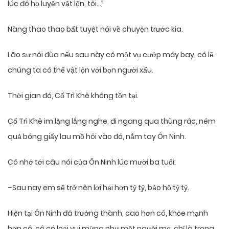
lúc đó họ luyện vật lộn, tôi…”
Nàng thao thao bất tuyệt nói về chuyện trước kia.
Lão sư nói đùa nếu sau này có một vụ cướp máy bay, có lẽ
chúng ta có thể vật lộn với bọn người xấu.
Thời gian đó, Cố Trì Khê không tồn tại.
Cố Trì Khê im lặng lắng nghe, đi ngang qua thùng rác, ném
quả bóng giấy lau mồ hôi vào đó, nắm tay Ôn Ninh.
Cô nhớ tới câu nói của Ôn Ninh lúc mười ba tuổi:
–Sau nay em sẽ trở nên lợi hại hơn tỷ tỷ, bảo hộ tỷ tỷ.
Hiện tại Ôn Ninh đã trưởng thành, cao hơn cô, khỏe mạnh
hơn cô, cô có loại vui mừng như một người mẹ, chỉ là trong