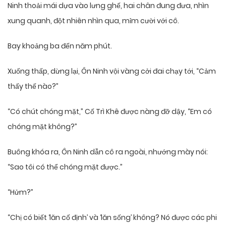
Ninh thoải mái dựa vào lưng ghế, hai chân đung đưa, nhìn
xung quanh, đột nhiên nhìn qua, mỉm cười với cô.
Bay khoảng ba đến năm phút.
Xuống thấp, dừng lại, Ôn Ninh vội vàng cởi đai chạy tới, “Cảm
thấy thế nào?”
“Có chút chóng mặt,” Cố Trì Khê được nàng đỡ dậy, “Em có
chóng mặt không?”
Buông khóa ra, Ôn Ninh dẫn cô ra ngoài, nhướng mày nói:
“Sao tôi có thể chóng mặt được.”
“Hửm?”
“Chị có biết ‘lăn cố định’ và ‘lăn sống’ không? Nó được các phi