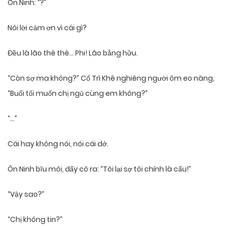
Ôn Ninh: “?”
Nói lời cảm ơn vì cái gì?
Đều là lão thê thê… Phi! Lão bằng hữu.
“Còn sợ ma không?” Cố Trì Khê nghiêng người ôm eo nàng,
“Buổi tối muốn chị ngủ cùng em không?”
“…”
Cái hay không nói, nói cái dở.
Ôn Ninh bĩu môi, đẩy cô ra: “Tôi lại sợ tôi chính là cẩu!”
“Vậy sao?”
“Chị không tin?”