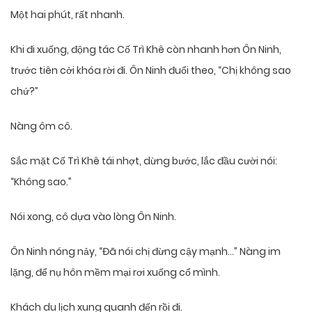
Một hai phút, rất nhanh.
Khi đi xuống, động tác Cố Trì Khê còn nhanh hơn Ôn Ninh,
trước tiên cởi khóa rời đi. Ôn Ninh đuổi theo, “Chị không sao
chứ?”
Nàng ôm cô.
Sắc mặt Cố Trì Khê tái nhợt, dừng bước, lắc đầu cười nói:
“Không sao.”
Nói xong, cô dựa vào lòng Ôn Ninh.
Ôn Ninh nóng nảy, “Đã nói chị đừng cậy mạnh…” Nàng im
lặng, để nụ hôn mềm mại rơi xuống cổ mình.
Khách du lịch xung quanh đến rồi đi.