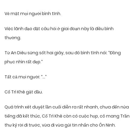
Vẻ mặt mọi người bình tĩnh.
Việc lãnh đạo đặt câu hỏi ở giai đoạn này là điều bình
thường.
Từ An Diêu sửng sốt hai giây, sau đó bình tĩnh nói: “Đồng
phục nhìn rất đẹp.”
Tất cả mọi người: “…”
Cố Trì Khê gật đầu.
Quá trình xét duyệt lần cuối diễn ra rất nhanh, chưa đến nửa
tiếng đã kết thúc, Cố Trì Khê còn có cuộc họp, cô mang Trần
thư ký rời đi trước, vừa đi vừa gửi tin nhắn cho Ôn Ninh.