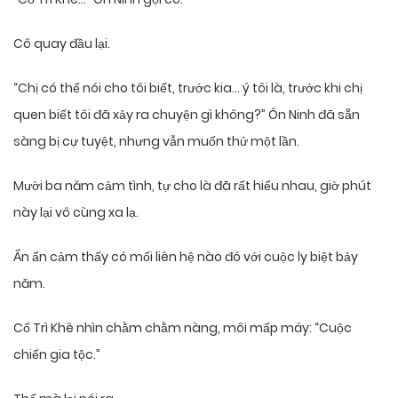
Cô quay đầu lại.
“Chị có thể nói cho tôi biết, trước kia… ý tôi là, trước khi chị
quen biết tôi đã xảy ra chuyện gì không?” Ôn Ninh đã sẵn
sàng bị cự tuyệt, nhưng vẫn muốn thử một lần.
Mười ba năm cảm tình, tự cho là đã rất hiểu nhau, giờ phút
này lại vô cùng xa lạ.
Ẩn ẩn cảm thấy có mối liên hệ nào đó với cuộc ly biệt bảy
năm.
Cố Trì Khê nhìn chằm chằm nàng, môi mấp máy: “Cuộc
chiến gia tộc.”