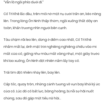
“Vẫn là ngồi phía dưới đi.”
Cố Trì Khê lắc đầu, trên môi nở một nụ cười trấn an, kéo nàng
lên. Trong lòng Ôn Ninh thấp thỏm, ngồi xuống thắt dây an
toàn, khẩn trương nhìn người bên cạnh.
Tàu chậm rãi leo lên, dừng ở điểm cao nhất, Cố Trì Khê
nhắm mắt lại, ánh mặt trời nghiêng nghiêng chiếu vào mi
mắt của cô, giống như màu mắt vàng nhạt, một giây trước
khi lao xuống, Ôn Ninh đột nhiên nắm lấy tay cô.
Trái tim đột nhiên nhảy lên, bay lên.
Cấp tốc, quay tròn, những cảnh tượng vỡ vụn bay khỏi ký ức
của cô. Lúc đó cô bất lực, bàng hoàng, bị nỗi sợ hãi nuốt
chửng, sau đó gặp một tiểu nữ hài…