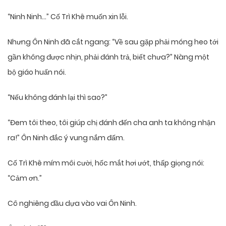
“Ninh Ninh…” Cố Trì Khê muốn xin lỗi.
Nhưng Ôn Ninh đã cắt ngang: “Về sau gặp phải móng heo tới
gần không được nhịn, phải đánh trả, biết chưa?” Nàng một
bộ giáo huấn nói.
“Nếu không đánh lại thì sao?”
“Đem tôi theo, tôi giúp chị đánh đến cha anh ta không nhận
ra!” Ôn Ninh đắc ý vung nắm đấm.
Cố Trì Khê mím môi cười, hốc mắt hơi ướt, thấp giọng nói:
“Cảm ơn.”
Cô nghiêng đầu dựa vào vai Ôn Ninh.