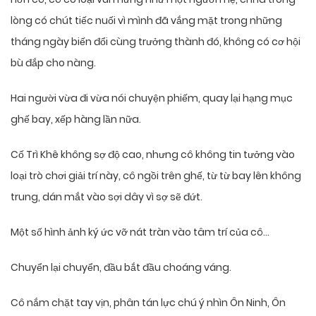
lòng có chút tiếc nuối vì mình đã vắng mặt trong những
tháng ngày biến đổi cùng trưởng thành đó, không có cơ hội
bù đắp cho nàng.
Hai người vừa đi vừa nói chuyện phiếm, quay lại hạng mục
ghế bay, xếp hàng lần nữa.
Cố Trì Khê không sợ độ cao, nhưng cô không tin tưởng vào
loại trò chơi giải trí này, cô ngồi trên ghế, từ từ bay lên không
trung, dán mắt vào sợi dây vì sợ sẽ đứt.
Một số hình ảnh ký ức vỡ nát tràn vào tâm trí của cô…
Chuyển lại chuyển, đầu bắt đầu choáng váng.
Cô nắm chặt tay vịn, phân tán lực chú ý nhìn Ôn Ninh, Ôn