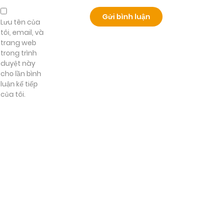
Lưu tên của
tôi, email, và
trang web
trong trình
duyệt này
cho lần bình
luận kế tiếp
của tôi.