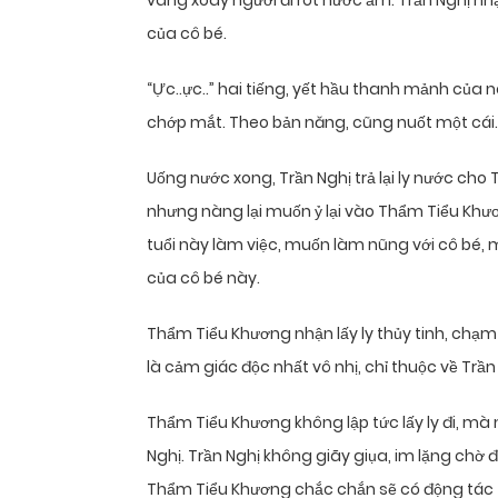
vàng xoay người đi rót nước ấm. Trần Nghị nh
của cô bé.
“Ực..ực..” hai tiếng, yết hầu thanh mảnh củ
chớp mắt. Theo bản năng, cũng nuốt một cái.
Uống nước xong, Trần Nghị trả lại ly nước ch
nhưng nàng lại muốn ỷ lại vào Thẩm Tiểu Kh
tuổi này làm việc, muốn làm nũng với cô bé, 
của cô bé này.
Thẩm Tiểu Khương nhận lấy ly thủy tinh, chạm 
là cảm giác độc nhất vô nhị, chỉ thuộc về Trần
Thẩm Tiểu Khương không lập tức lấy ly đi, mà
Nghị. Trần Nghị không giãy giụa, im lặng chờ 
Thẩm Tiểu Khương chắc chắn sẽ có động tác t