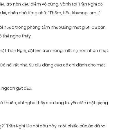
ều trở nên kiều diễm vô cùng. Vành tai Trần Nghị đỏ
 lại, nhấn nhá từng chữ: “Thẩm, tiểu, khương, em…”
òi nước trong phòng tắm nhỏ xuống một giọt. Cả căn
ó thể nghe thấy.
ặt Trần Nghị, đặt lên trán nàng một nụ hôn nhàn nhạt.
” Cô nói rất nhỏ. Sự dịu dàng của cô chỉ dành cho một
n ngoãn gật đầu.
à thuốc, chỉ nghe thấy sau lưng truyền đến một giọng
 Trần Nghị lúc nói câu này, một chiếc cúc áo đã rơi