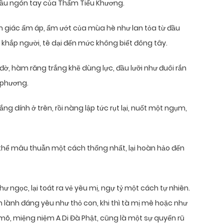
ầu ngón tay của Thẩm Tiểu Khương.
 giác ấm áp, ẩm ướt của mùa hè như lan tỏa từ đầu
khắp người, tê dại đến mức không biết đông tây.
, hàm răng trắng khẽ dùng lực, đầu lưỡi như đuôi rắn
i phương.
ng dính ở trên, rồi nàng lập tức rụt lại, nuốt một ngụm,
 thể mâu thuẫn một cách thống nhất, lại hoàn hảo đến
ư ngọc, lại toát ra vẻ yêu mị, ngự tỷ một cách tự nhiên.
n lành đáng yêu như thỏ con, khi thì tà mị mê hoặc như
 mõ, miệng niệm A Di Đà Phật, cũng là một sự quyến rũ