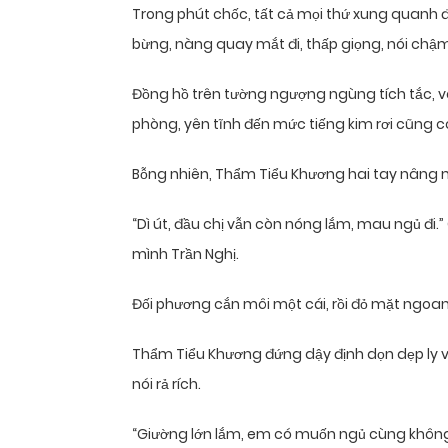
Trong phút chốc, tất cả mọi thứ xung quanh đ
bừng, nàng quay mắt đi, thấp giọng, nói chậm
Đồng hồ trên tường ngượng ngùng tích tắc, v
phòng, yên tĩnh đến mức tiếng kim rơi cũng c
Bỗng nhiên, Thẩm Tiểu Khương hai tay nâng m
“Dì út, đầu chị vẫn còn nóng lắm, mau ngủ đi.
mình Trần Nghị.
Đối phương cắn môi một cái, rồi đỏ mặt ngoa
Thẩm Tiểu Khương đứng dậy định dọn dẹp ly v
nói rả rích.
“Giường lớn lắm, em có muốn ngủ cùng không?”