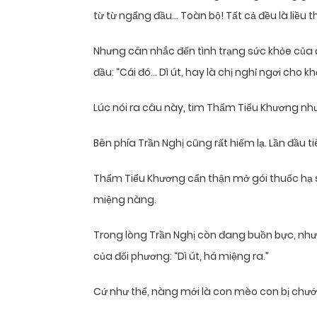
từ từ ngẩng đầu… Toàn bộ! Tất cả đều là liều
Nhưng cân nhắc đến tình trạng sức khỏe của 
đầu: “Cái đó… Dì út, hay là chị nghỉ ngơi cho 
Lúc nói ra câu này, tim Thẩm Tiểu Khương như
Bên phía Trần Nghị cũng rất hiếm lạ. Lần đầu t
Thẩm Tiểu Khương cẩn thận mở gói thuốc hạ s
miệng nàng.
Trong lòng Trần Nghị còn đang buồn bực, như
của đối phương: “Dì út, há miệng ra.”
Cứ như thể, nàng mới là con mèo con bị chướn