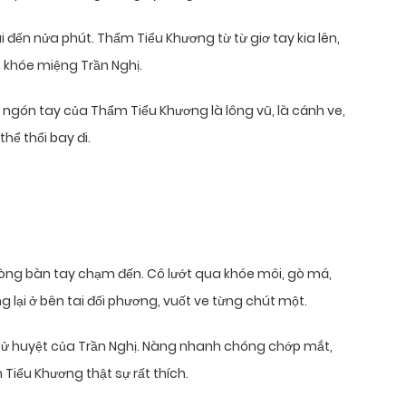
i đến nửa phút. Thẩm Tiểu Khương từ từ giơ tay kia lên,
 khóe miệng Trần Nghị.
ể, ngón tay của Thẩm Tiểu Khương là lông vũ, là cánh ve,
hể thổi bay đi.
òng bàn tay chạm đến. Cô lướt qua khóe môi, gò má,
 lại ở bên tai đối phương, vuốt ve từng chút một.
à tử huyệt của Trần Nghị. Nàng nhanh chóng chớp mắt,
 Tiểu Khương thật sự rất thích.