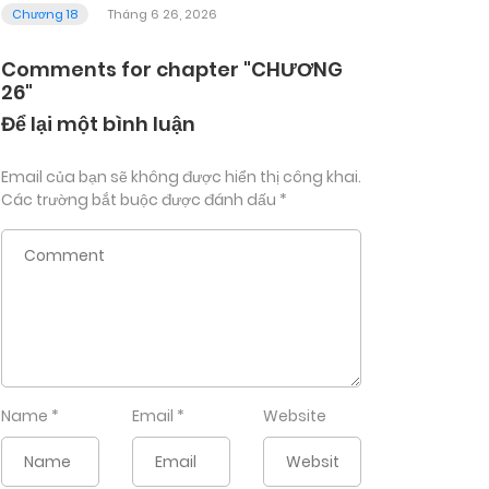
Chương 18
Tháng 6 26, 2026
Comments for chapter "CHƯƠNG
26"
Để lại một bình luận
Email của bạn sẽ không được hiển thị công khai.
Các trường bắt buộc được đánh dấu
*
Name
*
Email
*
Website