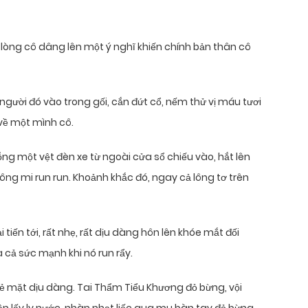
 lòng cô dâng lên một ý nghĩ khiến chính bản thân cô
gười đó vào trong gối, cắn đứt cổ, nếm thử vị máu tươi
 về một mình cô.
ng một vệt đèn xe từ ngoài cửa sổ chiếu vào, hắt lên
ông mi run run. Khoảnh khắc đó, ngay cả lông tơ trên
tiến tới, rất nhẹ, rất dịu dàng hôn lên khóe mắt đối
ả sức mạnh khi nó run rẩy.
i vẻ mặt dịu dàng. Tai Thẩm Tiểu Khương đỏ bừng, vội