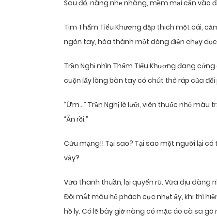
Sau đó, nàng nhẹ nhàng, mềm mại cắn vào đ
Tim Thẩm Tiểu Khương đập thịch một cái, cảm
ngón tay, hóa thành một dòng điện chạy dọc 
Trần Nghị nhìn Thẩm Tiểu Khương đang cứng đờ
cuộn lấy lòng bàn tay có chút thô ráp của đố
“Ừm…” Trần Nghị lè lưỡi, viên thuốc nhỏ màu trắ
“Ăn rồi.”
Cứu mạng!! Tại sao? Tại sao một người lại có
vậy?
Vừa thanh thuần, lại quyến rũ. Vừa dịu dàng nh
Đôi mắt màu hổ phách cực nhạt ấy, khi thì hiề
hồ ly. Có lẽ bây giờ nàng có mặc áo cà sa gõ