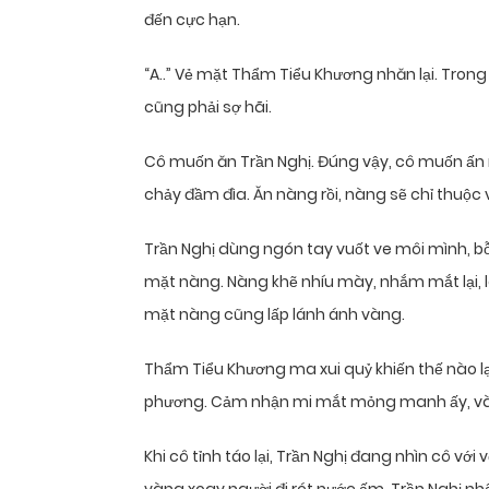
đến cực hạn.
“A..” Vẻ mặt Thẩm Tiểu Khương nhăn lại. Trong
cũng phải sợ hãi.
Cô muốn ăn Trần Nghị. Đúng vậy, cô muốn ấn n
chảy đầm đìa. Ăn nàng rồi, nàng sẽ chỉ thuộc
Trần Nghị dùng ngón tay vuốt ve môi mình, bỗ
mặt nàng. Nàng khẽ nhíu mày, nhắm mắt lại, l
mặt nàng cũng lấp lánh ánh vàng.
Thẩm Tiểu Khương ma xui quỷ khiến thế nào lại 
phương. Cảm nhận mi mắt mỏng manh ấy, và c
Khi cô tỉnh táo lại, Trần Nghị đang nhìn cô vớ