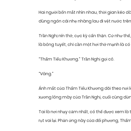
Hai người bốn mắt nhìn nhau, thời gian kéo dà
dùng ngón cái nhẹ nhàng lau đi vệt nước trên
Trần Nghị nín thở, cực kỳ cẩn thận. Cứ như th
là bông tuyết, chỉ cần một hơi thở mạnh là có t
“Thẩm Tiểu Khương.” Trần Nghị gọi cô.
“Vâng.”
Ánh mắt của Thẩm Tiểu Khương dõi theo nơi l
xương lông mày của Trần Nghị, cuối cùng dừng
Tai là nơi nhạy cảm nhất, có thể được xem l
rụt vai lại. Phản ứng này của đối phương, Thẩm