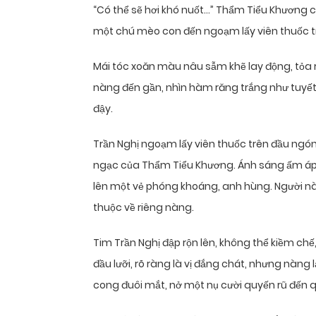
“Có thể sẽ hơi khó nuốt…” Thẩm Tiểu Khương c
một chú mèo con đến ngoạm lấy viên thuốc t
Mái tóc xoăn màu nâu sẫm khẽ lay động, tỏa
nàng đến gần, nhìn hàm răng trắng như tuyết 
đậy.
Trần Nghị ngoạm lấy viên thuốc trên đầu ngón ta
ngạc của Thẩm Tiểu Khương. Ánh sáng ấm áp 
lên một vẻ phóng khoáng, anh hùng. Người này,
thuộc về riêng nàng.
Tim Trần Nghị đập rộn lên, không thể kiềm ch
đầu lưỡi, rõ ràng là vị đắng chát, nhưng nàng
cong đuôi mắt, nở một nụ cười quyến rũ đến 