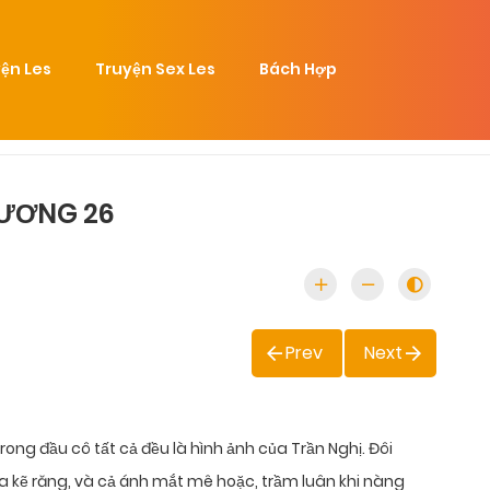
ện Les
Truyện Sex Les
Bách Hợp
HƯƠNG 26
Prev
Next
rong đầu cô tất cả đều là hình ảnh của Trần Nghị. Đôi
kẽ răng, và cả ánh mắt mê hoặc, trầm luân khi nàng