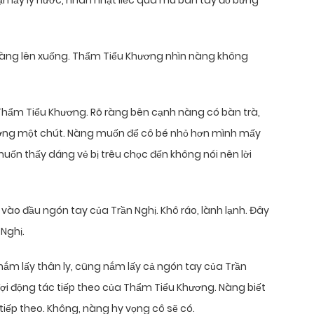
ận lấy ly nước, nhàn nhạt liếc qua mu bàn tay đỏ bừng
a nàng lên xuống. Thẩm Tiểu Khương nhìn nàng không
o Thẩm Tiểu Khương. Rõ ràng bên cạnh nàng có bàn trà,
ương một chút. Nàng muốn để cô bé nhỏ hơn mình mấy
muốn thấy dáng vẻ bị trêu chọc đến không nói nên lời
vào đầu ngón tay của Trần Nghị. Khô ráo, lành lạnh. Đây
 Nghị.
 nắm lấy thân ly, cũng nắm lấy cả ngón tay của Trần
đợi động tác tiếp theo của Thẩm Tiểu Khương. Nàng biết
iếp theo. Không, nàng hy vọng cô sẽ có.