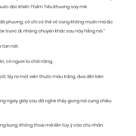
 thuốc độc khiến Thẩm Tiểu Khương say mê.
đối phương, cô chỉ có thể vô cùng không muốn mà lắc
khỏe trước đi, những chuyện khác sau này hẵng nói.”
 tan nát.
iên, có người từ chối nàng.
ốt, lấy ra một viên thuốc màu trắng, đưa đến bên
ng ngay giây sau đã nghe thấy giọng nói cưng chiều
g bụng, không thoải mái liền tùy ý cào chủ nhân.