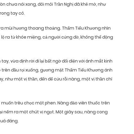
òn chưa nói xong, đôi môi Trần Nghị đã khẽ mở, như
rong tay cô.
 ra mùi hương thoang thoảng. Thẩm Tiểu Khương nhìn
lộ ra từ khóe miệng, cả người cứng đờ, không thể động
y, vừa định rời đi lại bất ngờ đối diện với ánh mắt kinh
trên đầu rọi xuống, gương mặt Thẩm Tiểu Khương ánh
 như một vị thần, đến để cứu rỗi nàng, một vị thần chỉ
ế, muốn trêu chọc một phen. Nàng đảo viên thuốc trên
 lại nếm ra một chút vị ngọt. Một giây sau, nàng cong
quá đáng.