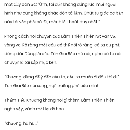
mặt đầy oan ức: “Ừm, tôi đến không đúng lúc, mọi người
hình như cũng không chào đón tôi lắm. Chút tự giác cơ bản
này tôi vẫn phải có. Đi, mới là lối thoát duy nhất.”
Phong cách nói chuyện của Lâm Thiên Thiên rất văn vẻ,
vòng vo. Rõ ràng một câu có thể nói rõ ràng, cô ta cứ phải
dông dài. Dùng lời của Tôn Giai Bảo mà nói, nghe cô ta nói
chuyện lỗ tai sắp mọc kén.
“Khương, đừng để ý đến cậu ta, cậu ta muốn đi đâu thì đi.”
Tôn Giai Bảo nói xong, ngồi xuống ghế của mình.
Thẩm Tiểu Khương không nói gì thêm. Lâm Thiên Thiên
nghe vậy, vành mắt lại đỏ hoe.
“Khương, hu hu…”