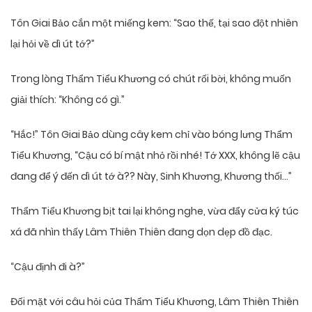
Tôn Giai Bảo cắn một miếng kem: “Sao thế, tại sao đột nhiên
lại hỏi về dì út tớ?”
Trong lòng Thẩm Tiểu Khương có chút rối bời, không muốn
giải thích: “Không có gì.”
“Hắc!” Tôn Giai Bảo dùng cây kem chỉ vào bóng lưng Thẩm
Tiểu Khương, “Cậu có bí mật nhỏ rồi nhé! Tớ XXX, không lẽ cậu
đang để ý đến dì út tớ à?? Này, Sinh Khương, Khương thối…”
Thẩm Tiểu Khương bịt tai lại không nghe, vừa đẩy cửa ký túc
xá đã nhìn thấy Lâm Thiên Thiên đang dọn dẹp đồ đạc.
“Cậu định đi à?”
Đối mặt với câu hỏi của Thẩm Tiểu Khương, Lâm Thiên Thiên