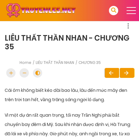
LIÊU THẤT THẦN NHAN - CHƯƠNG
35
Home
LIÊU THẤT THẦN NHAN
CHƯƠNG 35
Cái ôm không biết kéo dài bao lâu, lâu đến mức mây đen
trên trời tan hết, vầng trăng sáng ngời ló dạng.
Vì một dự án rất quan trọng, tối nay Trần Nghị phải bắt
chuyến bay đêm đi Mỹ. Sau khi nhận được định vị, Hà Trung
đã lái xe về phía này. Giờ phút này, anh ngồi trong xe, từ xa