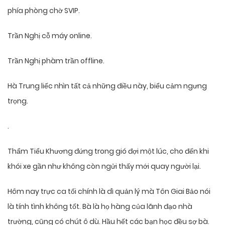
phía phòng chờ SVIP.
Trần Nghị cỗ máy online.
Trần Nghị phàm trần offline.
Hà Trung liếc nhìn tất cả những điều này, biểu cảm ngưng
trọng.
.
Thẩm Tiểu Khương đứng trong gió đợi một lúc, cho đến khi
khói xe gần như không còn ngửi thấy mới quay người lại.
Hôm nay trực ca tối chính là dì quản lý mà Tôn Giai Bảo nói
là tính tình không tốt. Bà là họ hàng của lãnh đạo nhà
trường, cũng có chút ô dù. Hầu hết các bạn học đều sợ bà.