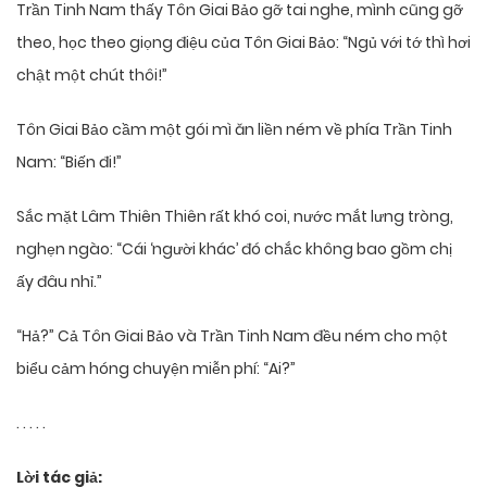
Trần Tinh Nam thấy Tôn Giai Bảo gỡ tai nghe, mình cũng gỡ
theo, học theo giọng điệu của Tôn Giai Bảo: “Ngủ với tớ thì hơi
chật một chút thôi!”
Tôn Giai Bảo cầm một gói mì ăn liền ném về phía Trần Tinh
Nam: “Biến đi!”
Sắc mặt Lâm Thiên Thiên rất khó coi, nước mắt lưng tròng,
nghẹn ngào: “Cái ‘người khác’ đó chắc không bao gồm chị
ấy đâu nhỉ.”
“Hả?” Cả Tôn Giai Bảo và Trần Tinh Nam đều ném cho một
biểu cảm hóng chuyện miễn phí: “Ai?”
. . . . .
Lời tác giả: