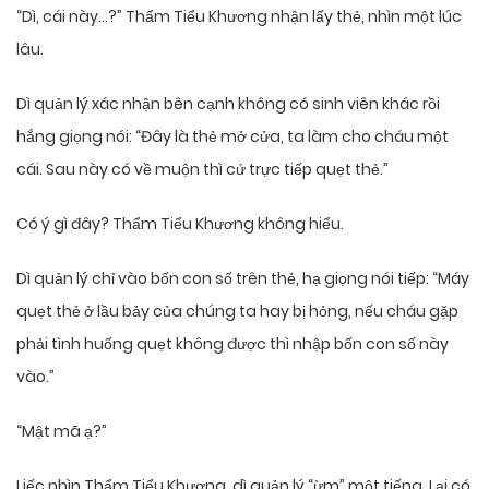
“Dì, cái này…?” Thẩm Tiểu Khương nhận lấy thẻ, nhìn một lúc
lâu.
Dì quản lý xác nhận bên cạnh không có sinh viên khác rồi
hắng giọng nói: “Đây là thẻ mở cửa, ta làm cho cháu một
cái. Sau này có về muộn thì cứ trực tiếp quẹt thẻ.”
Có ý gì đây? Thẩm Tiểu Khương không hiểu.
Dì quản lý chỉ vào bốn con số trên thẻ, hạ giọng nói tiếp: “Máy
quẹt thẻ ở lầu bảy của chúng ta hay bị hỏng, nếu cháu gặp
phải tình huống quẹt không được thì nhập bốn con số này
vào.”
“Mật mã ạ?”
Liếc nhìn Thẩm Tiểu Khương, dì quản lý “ừm” một tiếng. Lại có