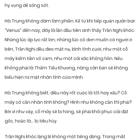
hy vọng để sống sót.
Hà Trung không dám làm phiền. Kể từ khi tiếp quản quán bar
“Venus” đến nay, đây là lần đầu tiên anh thấy Trần Nghị khóc.
Những lúc áp lực rất lớn, những lúc cô đơn muốn có người ở
bên, Trần Nghị đều đeo mặt nạ, bình tĩnh cười, như một cỗ
máy kiếm tiền vô cảm, như một cái xác không hồn. Nếu
không phải là Thẩm Tiểu Khương, nàng căn bản sẽ không
biểu hiện ra mặt nhân tính của mình.
Hà Trung không biết, điều này rốt cuộc là tốt hay xấu? Cỗ
máy có cần nhân tính không? Hình như không cần thì phải?
Bởi vì như vậy, cỗ máy sẽ bị hỏng, sẽ phải khôi phục cài đặt
gốc, hoặc là… bị tiêu hủy.
Trần Nghị khóc lặng lẽ không một tiếng động. Trong mắt