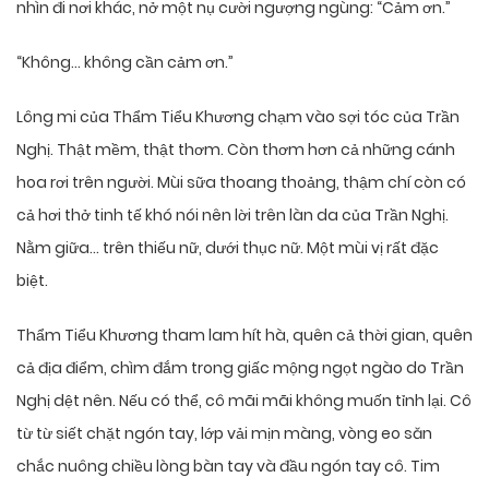
nhìn đi nơi khác, nở một nụ cười ngượng ngùng: “Cảm ơn.”
“Không… không cần cảm ơn.”
Lông mi của Thẩm Tiểu Khương chạm vào sợi tóc của Trần
Nghị. Thật mềm, thật thơm. Còn thơm hơn cả những cánh
hoa rơi trên người. Mùi sữa thoang thoảng, thậm chí còn có
cả hơi thở tinh tế khó nói nên lời trên làn da của Trần Nghị.
Nằm giữa… trên thiếu nữ, dưới thục nữ. Một mùi vị rất đặc
biệt.
Thẩm Tiểu Khương tham lam hít hà, quên cả thời gian, quên
cả địa điểm, chìm đắm trong giấc mộng ngọt ngào do Trần
Nghị dệt nên. Nếu có thể, cô mãi mãi không muốn tỉnh lại. Cô
từ từ siết chặt ngón tay, lớp vải mịn màng, vòng eo săn
chắc nuông chiều lòng bàn tay và đầu ngón tay cô. Tim