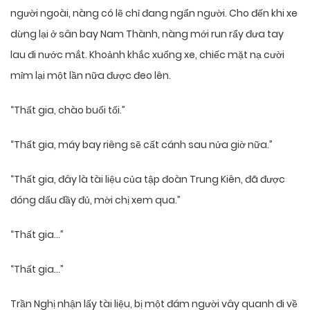
người ngoài, nàng có lẽ chỉ đang ngẩn người. Cho đến khi xe
dừng lại ở sân bay Nam Thành, nàng mới run rẩy đưa tay
lau đi nước mắt. Khoảnh khắc xuống xe, chiếc mặt nạ cười
mỉm lại một lần nữa được đeo lên.
“Thất gia, chào buổi tối.”
“Thất gia, máy bay riêng sẽ cất cánh sau nửa giờ nữa.”
“Thất gia, đây là tài liệu của tập đoàn Trung Kiên, đã được
đóng dấu đầy đủ, mời chị xem qua.”
“Thất gia…”
“Thất gia…”
Trần Nghị nhận lấy tài liệu, bị một đám người vây quanh đi về