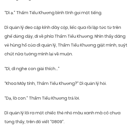
“Dì ạ.” Thẩm Tiểu Khương bình tĩnh gọi một tiếng.
Dì quản lý đeo cặp kính dày cộp, liếc qua rồi lập tức từ trên
ghế đứng dậy, đi về phía Thẩm Tiểu Khương. Nhìn thấy dáng
vẻ hùng hổ của dì quản lý, Thẩm Tiểu Khương giật mình, suýt
chút nữa tưởng mình lại về muộn.
“Dì, dì nghe con giải thích…”
“Khoa Máy tính, Thẩm Tiểu Khương?” Dì quản lý hỏi.
“Dạ, là con.” Thẩm Tiểu Khương trả lời.
Dì quản lý lôi ra một chiếc thẻ nhỏ màu xanh mà cô chưa
từng thấy, trên đó viết “0809”.