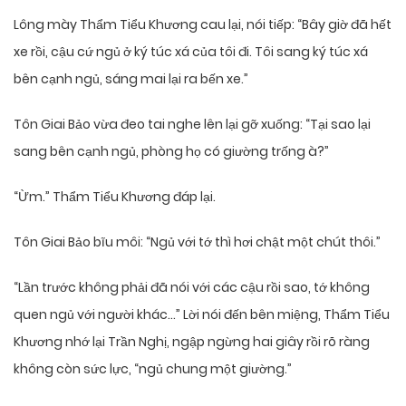
Lông mày Thẩm Tiểu Khương cau lại, nói tiếp: “Bây giờ đã hết
xe rồi, cậu cứ ngủ ở ký túc xá của tôi đi. Tôi sang ký túc xá
bên cạnh ngủ, sáng mai lại ra bến xe.”
Tôn Giai Bảo vừa đeo tai nghe lên lại gỡ xuống: “Tại sao lại
sang bên cạnh ngủ, phòng họ có giường trống à?”
“Ừm.” Thẩm Tiểu Khương đáp lại.
Tôn Giai Bảo bĩu môi: “Ngủ với tớ thì hơi chật một chút thôi.”
“Lần trước không phải đã nói với các cậu rồi sao, tớ không
quen ngủ với người khác…” Lời nói đến bên miệng, Thẩm Tiểu
Khương nhớ lại Trần Nghị, ngập ngừng hai giây rồi rõ ràng
không còn sức lực, “ngủ chung một giường.”