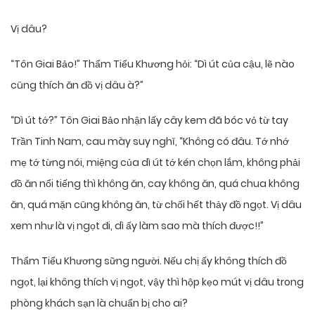
Vị dâu?
“Tôn Giai Bảo!” Thẩm Tiểu Khương hỏi: “Dì út của cậu, lẽ nào
cũng thích ăn đồ vị dâu à?”
“Dì út tớ?” Tôn Giai Bảo nhận lấy cây kem đã bóc vỏ từ tay
Trần Tinh Nam, cau mày suy nghĩ, “Không có đâu. Tớ nhớ
mẹ tớ từng nói, miệng của dì út tớ kén chọn lắm, không phải
đồ ăn nổi tiếng thì không ăn, cay không ăn, quá chua không
ăn, quá mặn cũng không ăn, từ chối hết thảy đồ ngọt. Vị dâu
xem như là vị ngọt đi, dì ấy làm sao mà thích được!!”
Thẩm Tiểu Khương sững người. Nếu chị ấy không thích đồ
ngọt, lại không thích vị ngọt, vậy thì hộp kẹo mút vị dâu trong
phòng khách sạn là chuẩn bị cho ai?