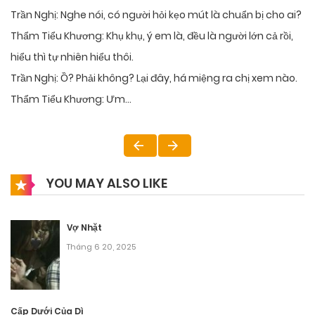
Trần Nghị: Nghe nói, có người hỏi kẹo mút là chuẩn bị cho ai?
Thẩm Tiểu Khương: Khụ khụ, ý em là, đều là người lớn cả rồi,
hiểu thì tự nhiên hiểu thôi.
Trần Nghị: Ồ? Phải không? Lại đây, há miệng ra chị xem nào.
Thẩm Tiểu Khương: Ưm…
YOU MAY ALSO LIKE
Vợ Nhặt
Tháng 6 20, 2025
Cấp Dưới Của Dì