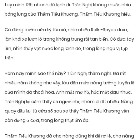
tay mình. Rất nhanh đã lạnh đi. Trần Nghị không muốn nhìn
bóng lưng của Thẩm Tiểu Khương. Thẩm Tiểu Khương hiểu.
Cô đứng trước cửa ký túc xá, nhìn chiếc Rolls-Royce đi xa,
làn khói xe lượn lờ trong không trung rồi tan biến. Cô đưa tay
lên, nhìn thấy vệt nước long lanh đó, trong lòng ngũ vị tạp
trần.
Hôm nay mình sao thế này? Trần Nghị thầm nghĩ. Đã rất
nhiều năm không như vậy, lâu đến mức nàng tưởng tuyến lệ
của mình đã thoái hóa. Ánh mắt mơ hồ, hốc mắt đau nhức.
Trần Nghị lại cảm thấy cả người nhẹ nhõm đi rất nhiều. Nàng
quay đầu lại, từ cửa sổ sau xe thấy Thẩm Tiểu Khương vẫn
còn đứng ở cửa, trong lòng thật ấm áp.
Thẩm Tiểu Khương đã cho nàng dũng khí để rơi lệ, cho nàng