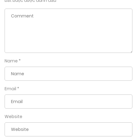
bắt buộc được đánh dấu
*
Name
*
Email
*
Website