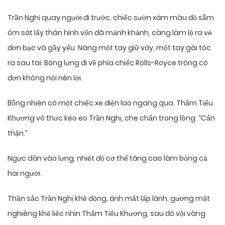
Trần Nghị quay người đi trước, chiếc sườn xám màu đỏ sẫm
ôm sát lấy thân hình vốn đã mảnh khảnh, càng làm lộ ra vẻ
đơn bạc và gầy yếu. Nàng một tay giữ váy, một tay gài tóc
ra sau tai. Bóng lưng đi về phía chiếc Rolls-Royce trông cô
đơn không nói nên lời.
Bỗng nhiên có một chiếc xe điện lao ngang qua. Thẩm Tiểu
Khương vô thức kéo eo Trần Nghị, che chắn trong lòng: “Cẩn
thận.”
Ngực dán vào lưng, nhiệt độ cơ thể tăng cao làm bỏng cả
hai người.
Thần sắc Trần Nghị khẽ động, ánh mắt lấp lánh, gương mặt
nghiêng khẽ liếc nhìn Thẩm Tiểu Khương, sau đó vội vàng