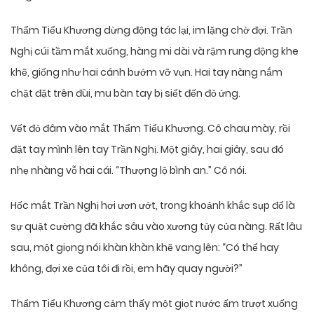
Thẩm Tiểu Khương dừng động tác lại, im lặng chờ đợi. Trần
Nghị cúi tầm mắt xuống, hàng mi dài và rậm rung động khe
khẽ, giống như hai cánh bướm vỡ vụn. Hai tay nàng nắm
chặt đặt trên đùi, mu bàn tay bị siết đến đỏ ửng.
Vết đỏ đâm vào mắt Thẩm Tiểu Khương. Cô chau mày, rồi
đặt tay mình lên tay Trần Nghị. Một giây, hai giây, sau đó
nhẹ nhàng vỗ hai cái. “Thượng lộ bình an.” Cô nói.
Hốc mắt Trần Nghị hơi ươn ướt, trong khoảnh khắc sụp đổ là
sự quật cường đã khắc sâu vào xương tủy của nàng. Rất lâu
sau, một giọng nói khàn khàn khẽ vang lên: “Có thể hay
không, đợi xe của tôi đi rồi, em hãy quay người?”
Thẩm Tiểu Khương cảm thấy một giọt nước ấm trượt xuống