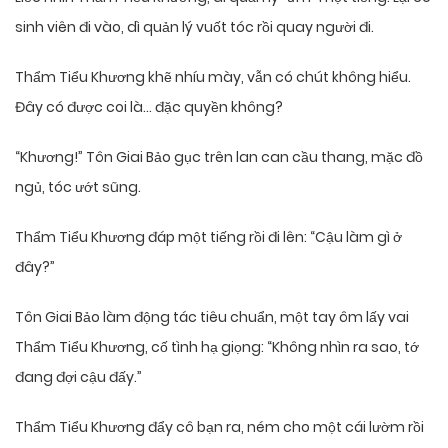
sinh viên đi vào, dì quản lý vuốt tóc rồi quay người đi.
Thẩm Tiểu Khương khẽ nhíu mày, vẫn có chút không hiểu.
Đây có được coi là… đặc quyền không?
“Khương!” Tôn Giai Bảo gục trên lan can cầu thang, mặc đồ
ngủ, tóc ướt sũng.
Thẩm Tiểu Khương đáp một tiếng rồi đi lên: “Cậu làm gì ở
đây?”
Tôn Giai Bảo làm động tác tiêu chuẩn, một tay ôm lấy vai
Thẩm Tiểu Khương, cố tình hạ giọng: “Không nhìn ra sao, tớ
đang đợi cậu đấy.”
Thẩm Tiểu Khương đẩy cô bạn ra, ném cho một cái lườm rồi