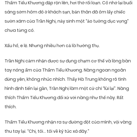
Thẩm Tiểu Khương đập rộn lên, hơi thở rối loạn. Cô nhớ lại buổi
sáng sớm hôm đó ở khách sạn, bản thân đã ôm lấy chiếc
sườn xám của Trần Nghị, nảy sinh một “ảo tưởng dục vọng”
chưa từng có.
Xấu hổ, e lệ. Nhưng nhiều hơn cả là hưởng thụ.
Trần Nghị cảm nhận được sự đụng chạm cơ thể và lòng bàn
tay nóng ẩm của Thẩm Tiểu Khương. Nàng ngoan ngoãn
đứng yên, không nhúc nhích. Thấy Hà Trung không rõ tình
hình định tiến lại gần, Trần Nghị làm một cử chỉ “lùi lại”. Nàng
thích Thẩm Tiểu Khương đối xử với nàng như thế này. Rất
thích.
Thẩm Tiểu Khương nhận ra sự đường đột của mình, vội vàng
thu tay lại. “Chị, tôi… tôi về ký túc xá đây.”