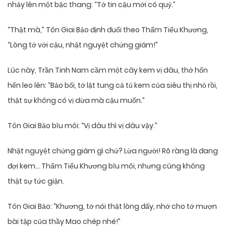
nhảy lên một bậc thang: “Tớ tin cậu mới có quỷ.”
“Thật mà,” Tôn Giai Bảo định đuổi theo Thẩm Tiểu Khương,
“Lòng tớ với cậu, nhật nguyệt chứng giám!”
Lúc này, Trần Tinh Nam cầm một cây kem vị dâu, thở hổn
hển leo lên: “Bảo bối, tớ lật tung cả tủ kem của siêu thị nhỏ rồi,
thật sự không có vị dừa mà cậu muốn.”
Tôn Giai Bảo bĩu môi: “Vị dâu thì vị dâu vậy.”
Nhật nguyệt chứng giám gì chứ? Lừa người! Rõ ràng là đang
đợi kem… Thẩm Tiểu Khương bĩu môi, nhưng cũng không
thật sự tức giận.
Tôn Giai Bảo: “Khương, tớ nói thật lòng đấy, nhớ cho tớ mượn
bài tập của thầy Mao chép nhé!”