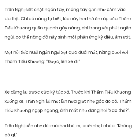
Trần Nghị siết chặt ngón tay, móng tay gần như cắm vào
da thịt. Chỉ có nàng tự biết, lúc nãy hơi thở ấm áp của Thẩm
Tiểu Khương quẩn quanh gáy nàng, chỉ trong vài phút ngắn
ngủi, cơ thể nàng đã nảy sinh một phản ứng kỳ diệu, ẩm ướt.
Một nỗi tiếc nuối ngắn ngủi xẹt qua đuôi mắt, nàng cười với
Thẩm Tiểu Khương: “Được, lên xe đi.”
…
Xe dừng lại trước cửa ký túc xá. Trước khi Thẩm Tiểu Khương
xuống xe, Trần Nghị lại một lần nữa giật nhẹ góc áo cô. Thẩm
Tiểu Khương ngập ngừng, ánh mắt như đang hỏi “Sao thế?”.
Trần Nghị cắn nhẹ đôi môi hơi khô, nụ cười nhạt nhòa: “Không
có gì.”