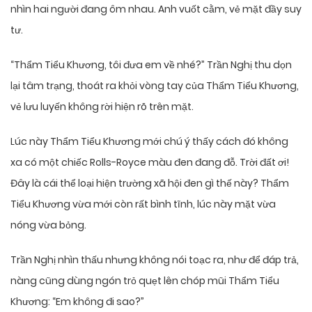
nhìn hai người đang ôm nhau. Anh vuốt cằm, vẻ mặt đầy suy
tư.
“Thẩm Tiểu Khương, tôi đưa em về nhé?” Trần Nghị thu dọn
lại tâm trạng, thoát ra khỏi vòng tay của Thẩm Tiểu Khương,
vẻ lưu luyến không rời hiện rõ trên mặt.
Lúc này Thẩm Tiểu Khương mới chú ý thấy cách đó không
xa có một chiếc Rolls-Royce màu đen đang đỗ. Trời đất ơi!
Đây là cái thể loại hiện trường xã hội đen gì thế này? Thẩm
Tiểu Khương vừa mới còn rất bình tĩnh, lúc này mặt vừa
nóng vừa bỏng.
Trần Nghị nhìn thấu nhưng không nói toạc ra, như để đáp trả,
nàng cũng dùng ngón trỏ quẹt lên chóp mũi Thẩm Tiểu
Khương: “Em không đi sao?”