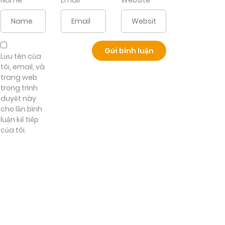
Name
*
Email
*
Website
Lưu tên của
tôi, email, và
trang web
trong trình
duyệt này
cho lần bình
luận kế tiếp
của tôi.