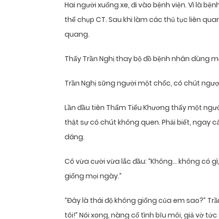
Hai người xuống xe, đi vào bệnh viện. Vì là b
thể chụp CT. Sau khi làm các thủ tục liên qu
quang.
Thấy Trần Nghị thay bộ đồ bệnh nhân dùng mộ
Trần Nghị sững người một chốc, có chút ngượ
Lần đầu tiên Thẩm Tiểu Khương thấy một người
thật sự có chút không quen. Phải biết, ngay cả
dáng.
Cô vừa cười vừa lắc đầu: “Không… không có gì,
giống mọi ngày.”
“Đây là thái độ không giống của em sao?” Trần
tôi!” Nói xong, nàng cố tình bĩu môi, giả vờ tức 