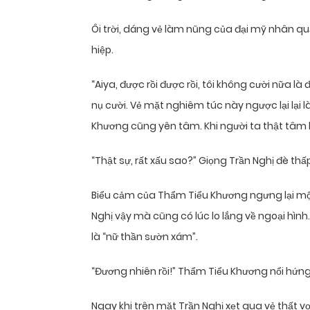
Ôi trời, dáng vẻ làm nũng của đại mỹ nhân q
hiệp.
“Aiya, được rồi được rồi, tôi không cười nữa là
nụ cười. Vẻ mặt nghiêm túc này ngược lại lại 
Khương cũng yên tâm. Khi người ta thật tâm b
“Thật sự, rất xấu sao?” Giọng Trần Nghị đè thấ
Biểu cảm của Thẩm Tiểu Khương ngưng lại một 
Nghị vậy mà cũng có lúc lo lắng về ngoại hình
là “nữ thần sườn xám”.
“Đương nhiên rồi!” Thẩm Tiểu Khương nổi hứng
Ngay khi trên mặt Trần Nghị xẹt qua vẻ thất