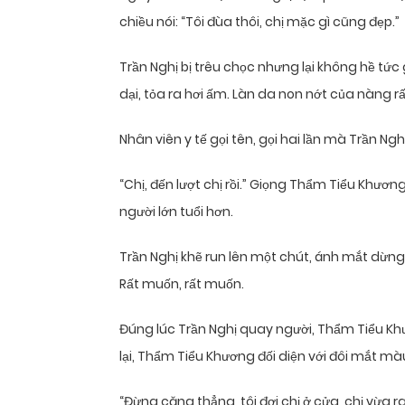
chiều nói: “Tôi đùa thôi, chị mặc gì cũng đẹp.”
Trần Nghị bị trêu chọc nhưng lại không hề tức
dại, tỏa ra hơi ấm. Làn da non nớt của nàng 
Nhân viên y tế gọi tên, gọi hai lần mà Trần Ng
“Chị, đến lượt chị rồi.” Giọng Thẩm Tiểu Khươn
người lớn tuổi hơn.
Trần Nghị khẽ run lên một chút, ánh mắt dừn
Rất muốn, rất muốn.
Đúng lúc Trần Nghị quay người, Thẩm Tiểu K
lại, Thẩm Tiểu Khương đối diện với đôi mắt mà
“Đừng căng thẳng, tôi đợi chị ở cửa, chị vừa r