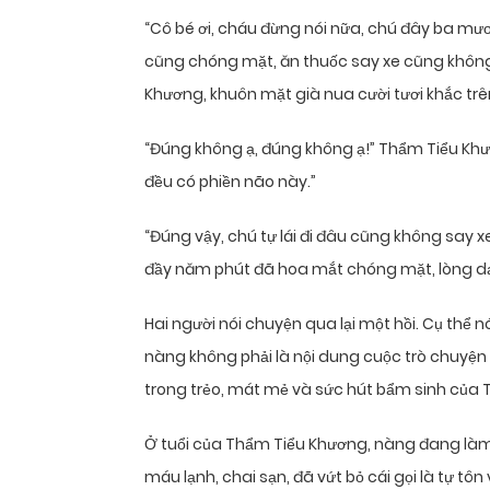
“Cô bé ơi, cháu đừng nói nữa, chú đây ba mươi
cũng chóng mặt, ăn thuốc say xe cũng không ă
Khương, khuôn mặt già nua cười tươi khắc tr
“Đúng không ạ, đúng không ạ!” Thẩm Tiểu Khươ
đều có phiền não này.”
“Đúng vậy, chú tự lái đi đâu cũng không say xe
đầy năm phút đã hoa mắt chóng mặt, lòng dạ
Hai người nói chuyện qua lại một hồi. Cụ thể nó
nàng không phải là nội dung cuộc trò chuyện
trong trẻo, mát mẻ và sức hút bẩm sinh của
Ở tuổi của Thẩm Tiểu Khương, nàng đang làm 
máu lạnh, chai sạn, đã vứt bỏ cái gọi là tự tôn