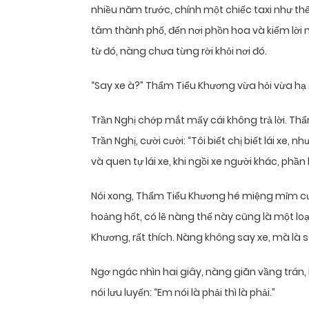
nhiều năm trước, chính một chiếc taxi như 
tâm thành phố, đến nơi phồn hoa và kiếm lời n
từ đó, nàng chưa từng rời khỏi nơi đó.
“Say xe à?” Thẩm Tiểu Khương vừa hỏi vừa hạ
Trần Nghị chớp mắt mấy cái không trả lời. Thẩm
Trần Nghị, cười cười: “Tôi biết chị biết lái xe,
và quen tự lái xe, khi ngồi xe người khác, phầ
Nói xong, Thẩm Tiểu Khương hé miệng mỉm cườ
hoảng hốt, có lẽ nàng thế này cũng là một lo
Khương, rất thích. Nàng không say xe, mà là
Ngơ ngác nhìn hai giây, nàng giãn vầng trán, 
nói lưu luyến: “Em nói là phải thì là phải.”