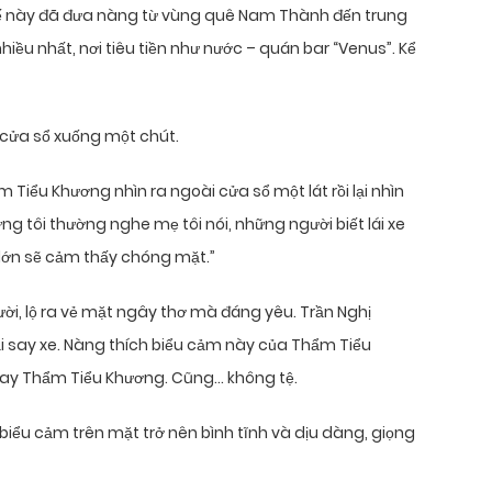
thế này đã đưa nàng từ vùng quê Nam Thành đến trung
hiều nhất, nơi tiêu tiền như nước – quán bar “Venus”. Kể
 cửa sổ xuống một chút.
 Tiểu Khương nhìn ra ngoài cửa sổ một lát rồi lại nhìn
 nhưng tôi thường nghe mẹ tôi nói, những người biết lái xe
n lớn sẽ cảm thấy chóng mặt.”
i, lộ ra vẻ mặt ngây thơ mà đáng yêu. Trần Nghị
ại say xe. Nàng thích biểu cảm này của Thẩm Tiểu
 say Thẩm Tiểu Khương. Cũng… không tệ.
biểu cảm trên mặt trở nên bình tĩnh và dịu dàng, giọng