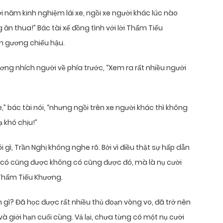
 năm kinh nghiệm lái xe, ngồi xe người khác lúc nào
n thua!” Bác tài xế đồng tình với lời Thẩm Tiểu
ên gương chiếu hậu.
ng nhích người về phía trước, “Xem ra rất nhiều người
,” bác tài nói, “nhưng ngồi trên xe người khác thì không
 khó chịu!”
i gì, Trần Nghị không nghe rõ. Bởi vì điều thật sự hấp dẫn
 có cũng được không có cũng được đó, mà là nụ cười
 Thẩm Tiểu Khương.
gì? Đã học được rất nhiều thủ đoạn vòng vo, đã trở nên
 và giới hạn cuối cùng. Vả lại, chưa từng có một nụ cười