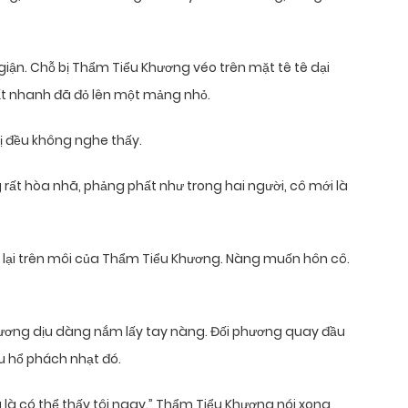
 giận. Chỗ bị Thẩm Tiểu Khương véo trên mặt tê tê dại
rất nhanh đã đỏ lên một mảng nhỏ.
hị đều không nghe thấy.
g rất hòa nhã, phảng phất như trong hai người, cô mới là
g lại trên môi của Thẩm Tiểu Khương. Nàng muốn hôn cô.
hương dịu dàng nắm lấy tay nàng. Đối phương quay đầu
u hổ phách nhạt đó.
a là có thể thấy tôi ngay.” Thẩm Tiểu Khương nói xong,