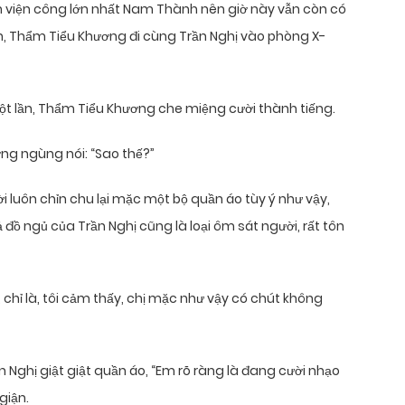
ệnh viện công lớn nhất Nam Thành nên giờ này vẫn còn có
an, Thẩm Tiểu Khương đi cùng Trần Nghị vào phòng X-
t lần, Thẩm Tiểu Khương che miệng cười thành tiếng.
ng ngùng nói: “Sao thế?”
 luôn chỉn chu lại mặc một bộ quần áo tùy ý như vậy,
 đồ ngủ của Trần Nghị cũng là loại ôm sát người, rất tôn
 chỉ là, tôi cảm thấy, chị mặc như vậy có chút không
 Nghị giật giật quần áo, “Em rõ ràng là đang cười nhạo
giận.