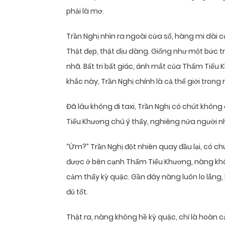
phải là mơ.
Trần Nghị nhìn ra ngoài cửa sổ, hàng mi dài
Thật đẹp, thật dịu dàng. Giống như một bức 
nhã. Bất tri bất giác, ánh mắt của Thẩm Tiể
khắc này, Trần Nghị chính là cả thế giới trong
Đã lâu không đi taxi, Trần Nghị có chút khôn
Tiểu Khương chú ý thấy, nghiêng nửa người nh
“Ừm?” Trần Nghị đột nhiên quay đầu lại, có ch
được ở bên cạnh Thẩm Tiểu Khương, nàng kh
cảm thấy kỳ quặc. Gần đây nàng luôn lo lắng
đủ tốt.
Thật ra, nàng không hề kỳ quặc, chỉ là hoàn cả