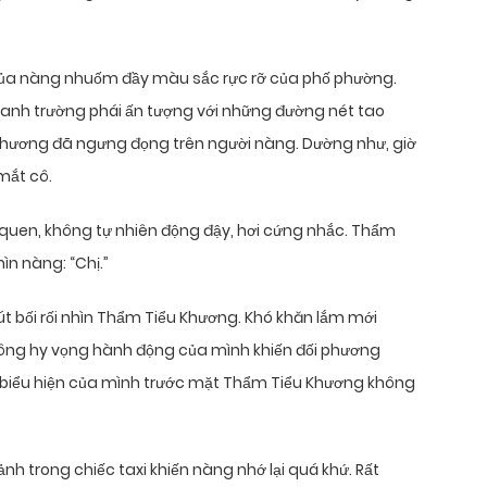
 của nàng nhuốm đầy màu sắc rực rỡ của phố phường.
tranh trường phái ấn tượng với những đường nét tao
u Khương đã ngưng đọng trên người nàng. Dường như, giờ
 mắt cô.
g quen, không tự nhiên động đậy, hơi cứng nhắc. Thẩm
ìn nàng: “Chị.”
út bối rối nhìn Thẩm Tiểu Khương. Khó khăn lắm mới
ông hy vọng hành động của mình khiến đối phương
, biểu hiện của mình trước mặt Thẩm Tiểu Khương không
nh trong chiếc taxi khiến nàng nhớ lại quá khứ. Rất