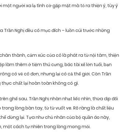
 một người xa lạ tình cờ gặp mặt mà tỏ ra thiện ý, tùy ý
của Trần Nghị đều có mục đích – luồn cúi trước những
chân thành, cảm xúc của cô là phát ra từ nội tâm, thiện
ệp làm thêm ở tiệm thú cưng, bác tài xế lớn tuổi, bạn
ông có vẻ cô đơn, nhưng lại có cả thế giới. Còn Trần
 thực chất lại hoàn toàn không có gì.
ên ghế sau. Trần Nghị nhàn nhạt liếc nhìn, thừa dịp đối
rong lòng bàn tay, từ từ vuốt ve. Rõ ràng là chất liệu
g thể dừng lại. Tựa như chủ nhân của bộ quần áo này,
n, một cách tự nhiên trong lòng mong mỏi.