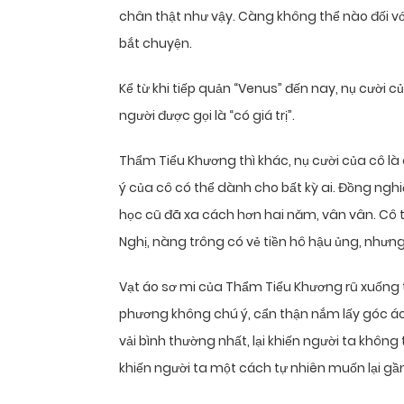
chân thật như vậy. Càng không thể nào đối với
bắt chuyện.
Kể từ khi tiếp quản “Venus” đến nay, nụ cười 
người được gọi là “có giá trị”.
Thẩm Tiểu Khương thì khác, nụ cười của cô là 
ý của cô có thể dành cho bất kỳ ai. Đồng nghi
học cũ đã xa cách hơn hai năm, vân vân. Cô tr
Nghị, nàng trông có vẻ tiền hô hậu ủng, nhưng
Vạt áo sơ mi của Thẩm Tiểu Khương rũ xuống tr
phương không chú ý, cẩn thận nắm lấy góc áo t
vải bình thường nhất, lại khiến người ta khôn
khiến người ta một cách tự nhiên muốn lại gầ