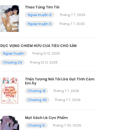
Thao Túng Tim Tôi
Ngoại truyện 6
Tháng 7 7, 2025
Ngoại truyện 5
Tháng 7 7, 2025
DỤC VỌNG CHIẾM HỮU CỦA TIỂU CHÓ SĂN
Ngoại Truyện
Tháng 12 12, 2025
Chương 24
Tháng 12 12, 2025
Thần Tượng Nói Tôi Lừa Gạt Tình Cảm
Em Ấy
Chương 41
Tháng 7 7, 2026
Chương 40
Tháng 7 7, 2026
Mọt Sách Là Cực Phẩm
Chương 9
Tháng 7 30, 2026