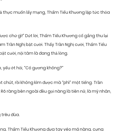
uả thực muốn lấy mạng, Thẩm Tiểu Khương lập tức thỏa
 được chứ gì!” Dứt lời, Thẩm Tiểu Khương cố gắng thu lại
làm Trần Nghị bật cười. Thấy Trần Nghị cười, Thẩm Tiểu
ật cười, nội tâm là đang thả lỏng.
p, yếu ớt hỏi, “Có gương không?”
chút, rồi không kìm được mà “phì” một tiếng. Trần
. Rõ ràng bên ngoài đều gọi nàng là tiên nữ, là mỹ nhân,
 trêu đùa.
 vọng, Thẩm Tiểu Khương đưa tay véo má nàng, cưng