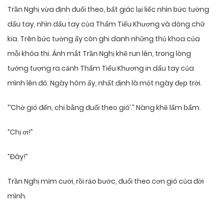
Trần Nghị vừa định đuổi theo, bất giác lại liếc nhìn bức tường
dấu tay, nhìn dấu tay của Thẩm Tiểu Khương và dòng chữ
kia. Trên bức tường ấy còn ghi danh những thủ khoa của
mỗi khóa thi. Ánh mắt Trần Nghị khẽ run lên, trong lòng
tưởng tượng ra cảnh Thẩm Tiểu Khương in dấu tay của
mình lên đó. Ngày hôm ấy, nhất định là một ngày đẹp trời.
“‘Chờ gió đến, chi bằng đuổi theo gió’.” Nàng khẽ lẩm bẩm.
“Chị ơi!”
“Đây!”
Trần Nghị mỉm cười, rồi rảo bước, đuổi theo cơn gió của đời
mình.