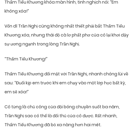
Thẩm Tiểu Khương khóa màn hình, tinh nghịch nói: “Em
không xóa!”
Vốn dĩ Trần Nghị cũng không nhất thiết phải bắt Thẩm Tiểu
Khương xóa, nhưng thái độ cà lơ phất phơ của cô lại khơi dậy
sự ương ngạnh trong lòng Trần Nghị.
“Thẩm Tiểu Khương!”
Thẩm Tiểu Khương đối mặt với Trần Nghị, nhanh chóng lùi về
sau: “Đuổi kịp em trước khi em chạy vào một lớp học bất kỳ,
em sẽ xóa!”
Cô từng là chủ công của đội bóng chuyền suốt ba năm,
Trần Nghị sao có thể là đối thủ của cô được. Rất nhanh,
Thẩm Tiểu Khương đã bỏ xa nàng hơn hai mét.