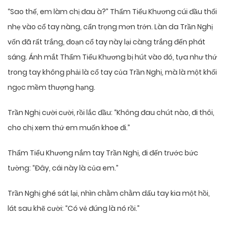
“Sao thế, em làm chị đau à?” Thẩm Tiểu Khương cúi đầu thổi
nhẹ vào cổ tay nàng, cẩn trọng mơn trớn. Làn da Trần Nghị
vốn đã rất trắng, đoạn cổ tay này lại càng trắng đến phát
sáng. Ánh mắt Thẩm Tiểu Khương bị hút vào đó, tựa như thứ
trong tay không phải là cổ tay của Trần Nghị, mà là một khối
ngọc mềm thượng hạng.
Trần Nghị cười cười, rồi lắc đầu: “Không đau chút nào, đi thôi,
cho chị xem thứ em muốn khoe đi.”
Thẩm Tiểu Khương nắm tay Trần Nghị, đi đến trước bức
tường: “Đây, cái này là của em.”
Trần Nghị ghé sát lại, nhìn chằm chằm dấu tay kia một hồi,
lát sau khẽ cười: “Có vẻ đúng là nó rồi.”