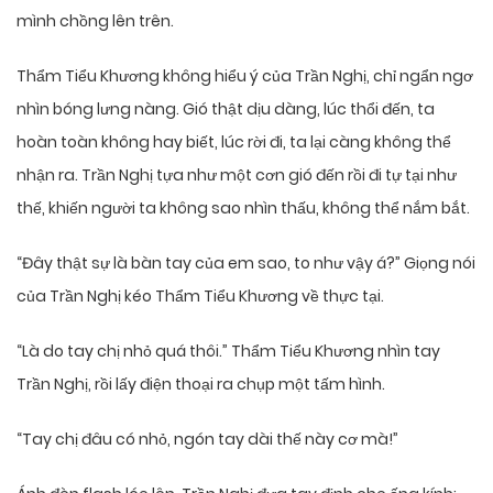
mình chồng lên trên.
Thẩm Tiểu Khương không hiểu ý của Trần Nghị, chỉ ngẩn ngơ
nhìn bóng lưng nàng. Gió thật dịu dàng, lúc thổi đến, ta
hoàn toàn không hay biết, lúc rời đi, ta lại càng không thể
nhận ra. Trần Nghị tựa như một cơn gió đến rồi đi tự tại như
thế, khiến người ta không sao nhìn thấu, không thể nắm bắt.
“Đây thật sự là bàn tay của em sao, to như vậy á?” Giọng nói
của Trần Nghị kéo Thẩm Tiểu Khương về thực tại.
“Là do tay chị nhỏ quá thôi.” Thẩm Tiểu Khương nhìn tay
Trần Nghị, rồi lấy điện thoại ra chụp một tấm hình.
“Tay chị đâu có nhỏ, ngón tay dài thế này cơ mà!”