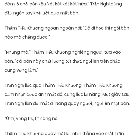
đâm lỗ chỗ, còn kêu ‘két két két két’ nữa,” Trần Nghị dùng
đầu ngón tay khẽ lướt qua mặt bàn.
Thẩm Tiểu Khương ngoan ngoãn nói: “Đã đi học thì ngồi bàn
nào mà chẳng được.”
“Nhưng mà,” Thẩm Tiểu Khương nghiêng người, tựa vào
bàn, “cái bàn này chất lượng tốt thật, ngồi lên trên chắc
cũng vững lắm.”
Trần Nghị liếc qua Thẩm Tiểu Khương. Thẩm Tiểu Khương
cảm nhận được ánh mắt đó, cũng liếc lại nàng. Một giây sau,
Trần Nghị liền dời mắt đi. Nàng quay người, ngồi lên mặt bàn.
“Ừm, vững thật,” nàng nói.
Thẩm Tiểu Khương quay mặt lại, nhìn thẳng vào mắt Trần