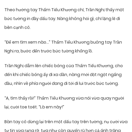
Theo hướng tay Thẩm Tiểu Khương chỉ, Trần Nghị thấy một
bức tường in đầy dấu tay. Nàng không hỏi gì, chỉ lặng lẽ đi
bên cạnh cô.
“Để em tìm xem nào…” Thẩm Tiểu Khương buông tay Trần
Nghị ra, bước đến trước bức tường khổng lồ.
Trần Nghị dẫm lên chiếc bóng của Thẩm Tiểu Khương, cho
đến khi chiếc bóng ấy đi xa dần, nàng mới đột ngột ngẩng
đầu, nhìn về phía người đang đi tới đi lui trước bức tường.
“A, tìm thấy rồi!” Thẩm Tiểu Khương vừa nói vừa quay người
lại, cười toe toét. “Là em này!”
Bàn tay cô dừng lại trên một dấu tay trên tường, nụ cười vừa
tự tin vừa rạng rỡ, tựa như còn quyến rũ hơn cả ánh trăng