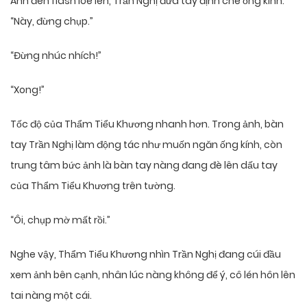
Ánh đèn flash lóe lên, Trần Nghị đưa tay định che ống kính:
“Này, đừng chụp.”
“Đừng nhúc nhích!”
“Xong!”
Tốc độ của Thẩm Tiểu Khương nhanh hơn. Trong ảnh, bàn
tay Trần Nghị làm động tác như muốn ngăn ống kính, còn
trung tâm bức ảnh là bàn tay nàng đang đè lên dấu tay
của Thẩm Tiểu Khương trên tường.
“Ôi, chụp mờ mất rồi.”
Nghe vậy, Thẩm Tiểu Khương nhìn Trần Nghị đang cúi đầu
xem ảnh bên cạnh, nhân lúc nàng không để ý, cô lén hôn lên
tai nàng một cái.