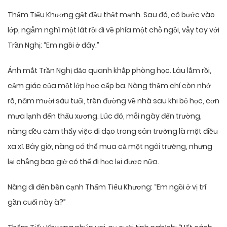
Thẩm Tiểu Khương gật đầu thật mạnh. Sau đó, cô bước vào
lớp, ngẫm nghĩ một lát rồi đi về phía một chỗ ngồi, vẫy tay với
Trần Nghị: “Em ngồi ở đây.”
Ánh mắt Trần Nghị đảo quanh khắp phòng học. Lâu lắm rồi,
cảm giác của một lớp học cấp ba. Nàng thậm chí còn nhớ
rõ, năm mười sáu tuổi, trên đường về nhà sau khi bỏ học, cơn
mưa lạnh đến thấu xương. Lúc đó, mỗi ngày đến trường,
nàng đều cảm thấy việc đi dạo trong sân trường là một điều
xa xỉ. Bây giờ, nàng có thể mua cả một ngôi trường, nhưng
lại chẳng bao giờ có thể đi học lại được nữa.
Nàng đi đến bên cạnh Thẩm Tiểu Khương: “Em ngồi ở vị trí
gần cuối này à?”