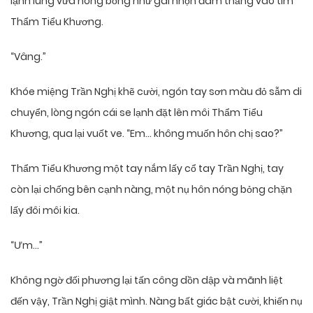
lạnh lùng vừa nóng bỏng như gai nhọn đâm thẳng vào tim
Thẩm Tiểu Khương.
“Vâng.”
Khóe miệng Trần Nghị khẽ cười, ngón tay sơn màu đỏ sẫm di
chuyển, lòng ngón cái se lạnh đặt lên môi Thẩm Tiểu
Khương, qua lại vuốt ve. “Em… không muốn hôn chị sao?”
Thẩm Tiểu Khương một tay nắm lấy cổ tay Trần Nghị, tay
còn lại chống bên cạnh nàng, một nụ hôn nóng bỏng chặn
lấy đôi môi kia.
“Ưm…”
Không ngờ đối phương lại tấn công dồn dập và mãnh liệt
đến vậy, Trần Nghị giật mình. Nàng bất giác bật cười, khiến nụ