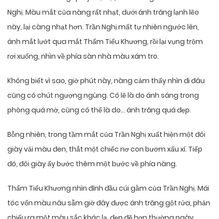
Nghị. Màu mắt của nàng rất nhạt, dưới ánh trăng lạnh lẽo
này, lại càng nhạt hơn. Trần Nghị mất tự nhiên ngước lên,
ánh mắt lướt qua mắt Thẩm Tiểu Khương, rồi lại vụng trộm
rơi xuống, nhìn về phía sàn nhà màu xám tro.
Không biết vì sao, giờ phút này, nàng cảm thấy nhìn đi đâu
cũng có chút ngượng ngùng. Có lẽ là do ánh sáng trong
phòng quá mờ, cũng có thể là do… ánh trăng quá đẹp.
Bỗng nhiên, trong tầm mắt của Trần Nghị xuất hiện một đôi
giày vải màu đen, thắt một chiếc nơ con bướm xấu xí. Tiếp
đó, đôi giày ấy bước thêm một bước về phía nàng.
Thẩm Tiểu Khương nhìn đỉnh đầu cúi gằm của Trần Nghị. Mái
tóc vốn màu nâu sẫm giờ đây được ánh trăng gột rửa, phản
chiếu ra một màu sắc khác lạ, đẹp đẽ hơn thường ngày.