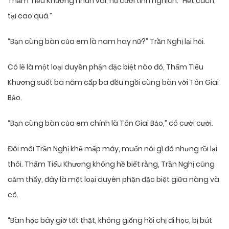
Thẩm Tiểu Khương nhún vai, nụ cười tinh nghịch: “Hết cách,
tại cao quá.”
“Bạn cùng bàn của em là nam hay nữ?” Trần Nghị lại hỏi.
Có lẽ là một loại duyên phận đặc biệt nào đó, Thẩm Tiểu
Khương suốt ba năm cấp ba đều ngồi cùng bàn với Tôn Giai
Bảo.
“Bạn cùng bàn của em chính là Tôn Giai Bảo,” cô cười cười.
Đôi môi Trần Nghị khẽ mấp máy, muốn nói gì đó nhưng rồi lại
thôi. Thẩm Tiểu Khương không hề biết rằng, Trần Nghị cũng
cảm thấy, đây là một loại duyên phận đặc biệt giữa nàng và
cô.
“Bàn học bây giờ tốt thật, không giống hồi chị đi học, bị bút