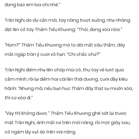
đừng bảo em lừa chị nhé.”
Trần Nghị do dự cắn môi, tay nàng trượt xuống, nhẹ nhàng
đặt lên cổ tay Thẩm Tiểu Khương: “Thôi, đừng xóa nữa.”
“Hửm?” Thẩm Tiểu Khương mở to đôi mắt sâu thẳm, đáy
mắt ngập tràn ý cười vô hạn: “Chị chắc chứ?”
Trần Nghị điểm nhẹ lên chóp mũi cô, thu tay về lướt qua
cằm mình, rồi lại điểm hai cái lên thái dương, cười đầy kiêu
hãnh: “Nhưng mà, nếu bạn học Thẩm đây thật sự muốn xóa,
thì cứ xóa đi.”
“Vậy thì không được.” Thẩm Tiểu Khương ghé sát lại trước
mặt Trần Nghị, ánh mắt rơi trên môi nàng, rồi một giây sau,
cô ngậm lấy vạt áo trên vai nàng.