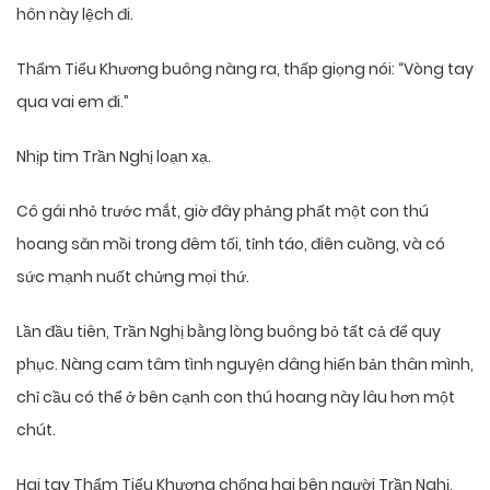
hôn này lệch đi.
Thẩm Tiểu Khương buông nàng ra, thấp giọng nói: “Vòng tay
qua vai em đi.”
Nhịp tim Trần Nghị loạn xạ.
Cô gái nhỏ trước mắt, giờ đây phảng phất một con thú
hoang săn mồi trong đêm tối, tỉnh táo, điên cuồng, và có
sức mạnh nuốt chửng mọi thứ.
Lần đầu tiên, Trần Nghị bằng lòng buông bỏ tất cả để quy
phục. Nàng cam tâm tình nguyện dâng hiến bản thân mình,
chỉ cầu có thể ở bên cạnh con thú hoang này lâu hơn một
chút.
Hai tay Thẩm Tiểu Khương chống hai bên người Trần Nghị,