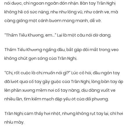
nói được, chỉ ngoan ngoãn đón nhận. Bàn tay Trần Nghị
không hề có sức nặng, nhẹ như lông vũ, như cánh ve, mà
càng giống một cánh bướm mỏng manh, dễ vỡ.
“Thẩm Tiểu Khương, em…” Lại là một câu nói dở dang.
Thẩm Tiểu Khương ngẩng đầu, bắt gặp đôi mắt trong veo
không chút gợn sóng của Trần Nghị.
“Chị, rốt cuộc là chị muốn nói gì?” Lúc cô hỏi, đầu ngón tay
đã lướt qua cổ tay gầy guộc của Trần Nghị, lòng bàn tay áp
lên phần xương mềm nơi cổ tay nàng, dịu dàng vuốt ve
nhiều lần, tìm kiếm mạch đập yếu ớt của đối phương.
Trần Nghị cảm thấy hơi nhột, nhưng không rụt tay lại, chỉ hơi
nhíu mày.