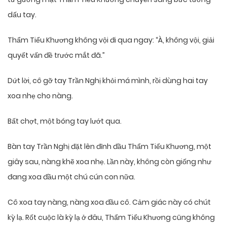
dấu tay.
Thẩm Tiểu Khương không vội đi qua ngay: “À, không vội, giải
quyết vấn đề trước mắt đã.”
Dứt lời, cô gỡ tay Trần Nghị khỏi má mình, rồi dùng hai tay
xoa nhẹ cho nàng.
Bất chợt, một bóng tay lướt qua.
Bàn tay Trần Nghị đặt lên đỉnh đầu Thẩm Tiểu Khương, một
giây sau, nàng khẽ xoa nhẹ. Lần này, không còn giống như
đang xoa đầu một chú cún con nữa.
Cô xoa tay nàng, nàng xoa đầu cô. Cảm giác này có chút
kỳ lạ. Rốt cuộc là kỳ lạ ở đâu, Thẩm Tiểu Khương cũng không