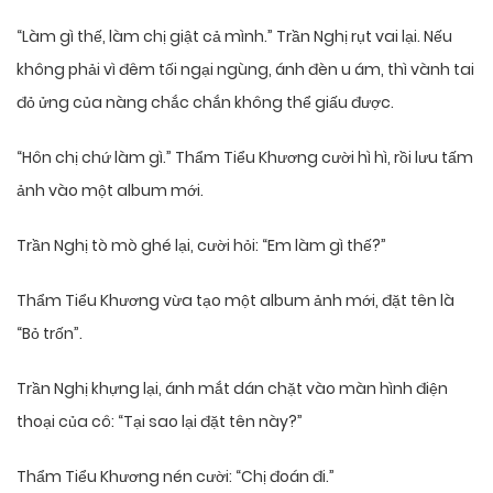
“Làm gì thế, làm chị giật cả mình.” Trần Nghị rụt vai lại. Nếu
không phải vì đêm tối ngại ngùng, ánh đèn u ám, thì vành tai
đỏ ửng của nàng chắc chắn không thể giấu được.
“Hôn chị chứ làm gì.” Thẩm Tiểu Khương cười hì hì, rồi lưu tấm
ảnh vào một album mới.
Trần Nghị tò mò ghé lại, cười hỏi: “Em làm gì thế?”
Thẩm Tiểu Khương vừa tạo một album ảnh mới, đặt tên là
“Bỏ trốn”.
Trần Nghị khựng lại, ánh mắt dán chặt vào màn hình điện
thoại của cô: “Tại sao lại đặt tên này?”
Thẩm Tiểu Khương nén cười: “Chị đoán đi.”