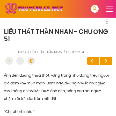
LIÊU THẤT THẦN NHAN - CHƯƠNG
51
Home
LIÊU THẤT THẦN NHAN
CHƯƠNG 51
Ánh đèn đường thưa thớt, vầng trăng như đang trêu ngươi,
gió đêm khẽ mơn man. Đêm nay, dường như là một giấc
mơ không có hồi kết. Dưới ánh đèn, bóng của hai người
chậm rãi trải dài trên mặt đất.
“Chị, chị nhìn kìa.”