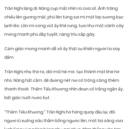
Trần Nghị lặng đi. Nàng cụp mắt nhìn ra cửa sổ. Ánh trăng
chiếu lên gương mặt, phủ lên từng sợi mi một lớp sương bạc
lạnh lẽo. Làn mi cong vút ấy khẽ rung, tựa như một cành cây
mỏng manh phủ đầy tuyết, nặng trĩu sắp gãy.
Cảm giác mong manh dễ vỡ ấy thật sự khiến người ta say
đắm.
Trần Nghị nhẹ thở ra, đôi môi hé mở, tạo thành một khe hở
nhỏ. Nàng hất cằm, để đường nét nơi cổ trông càng thêm
thanh thoát. Thẩm Tiểu Khương nhìn đoạn cổ trắng ngần ấy,
bất giác nuốt nước bọt.
“Thẩm Tiểu Khương.” Trần Nghị hờ hững quay đầu lại, đôi
ngươi rũ xuống sâu thẳm bỗng ngước lên, một tia sáng vừa