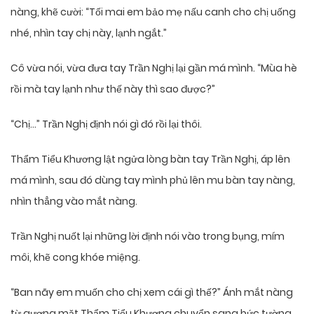
nàng, khẽ cười: “Tối mai em bảo mẹ nấu canh cho chị uống
nhé, nhìn tay chị này, lạnh ngắt.”
Cô vừa nói, vừa đưa tay Trần Nghị lại gần má mình. “Mùa hè
rồi mà tay lạnh như thế này thì sao được?”
“Chị…” Trần Nghị định nói gì đó rồi lại thôi.
Thẩm Tiểu Khương lật ngửa lòng bàn tay Trần Nghị, áp lên
má mình, sau đó dùng tay mình phủ lên mu bàn tay nàng,
nhìn thẳng vào mắt nàng.
Trần Nghị nuốt lại những lời định nói vào trong bụng, mím
môi, khẽ cong khóe miệng.
“Ban nãy em muốn cho chị xem cái gì thế?” Ánh mắt nàng
từ gương mặt Thẩm Tiểu Khương chuyển sang bức tường