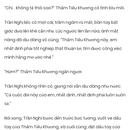
“Chỉ… không tệ thôi sao?” Thẩm Tiểu Khương cố tình bĩu môi.
Trần Nghị liếc cô một cái, trầm ngâm rũ mắt, bàn tay bất
giác đưa lên khẽ cắn nhẹ. Lúc ngước lên lần nữa, ánh mắt
nàng đã dịu dàng vô cùng: “Thẩm Tiểu Khương này, em
nhất định phải tốt nghiệp thật thuận lợi, tìm được công việc
mình hằng mơ ước nhé.”
“Hửm?” Thẩm Tiểu Khương ngẩn người.
Trần Nghị không nhìn cô, giọng nói vẫn dịu dàng như nước:
“Cả cuộc đời này của em, nhất định, nhất định phải luôn suôn
sẻ.”
Nói xong, Trần Nghị bước đến trước bức tường, vuốt ve dấu
tay của Thẩm Tiểu Khương, và cuối cùng, đặt dấu tay của