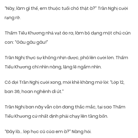
“Này, làm gì thế, em thuộc tuổi chó thật à?” Trần Nghị cười
rạng rỡ.
Thẩm Tiểu Khương nhả vạt áo ra, làm bộ dạng một chú cún
con: “Gâu gâu gâu!”
Trần Nghị thực sự không nhịn được, phá lên cười lớn. Thẩm
Tiểu Khương chỉ nhìn nàng, lặng lẽ ngắm nhìn.
Cô đợi Trần Nghị cười xong, mới khẽ khàng mở lời: “Lớp 12,
ban 36, hoan nghênh dì út.”
Trần Nghị ban nãy vẫn còn đang thắc mắc, tại sao Thẩm
Tiểu Khương cứ nhất định phải chạy lên tầng bốn.
“Đây là… lớp học cũ của em à?” Nàng hỏi.