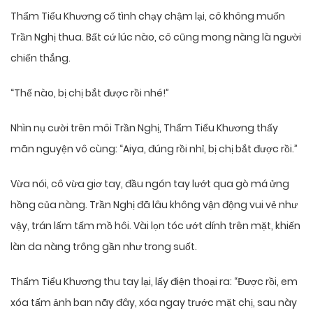
Thẩm Tiểu Khương cố tình chạy chậm lại, cô không muốn
Trần Nghị thua. Bất cứ lúc nào, cô cũng mong nàng là người
chiến thắng.
“Thế nào, bị chị bắt được rồi nhé!”
Nhìn nụ cười trên môi Trần Nghị, Thẩm Tiểu Khương thấy
mãn nguyện vô cùng: “Aiya, đúng rồi nhỉ, bị chị bắt được rồi.”
Vừa nói, cô vừa giơ tay, đầu ngón tay lướt qua gò má ửng
hồng của nàng. Trần Nghị đã lâu không vận động vui vẻ như
vậy, trán lấm tấm mồ hôi. Vài lọn tóc ướt dính trên mặt, khiến
làn da nàng trông gần như trong suốt.
Thẩm Tiểu Khương thu tay lại, lấy điện thoại ra: “Được rồi, em
xóa tấm ảnh ban nãy đây, xóa ngay trước mặt chị, sau này