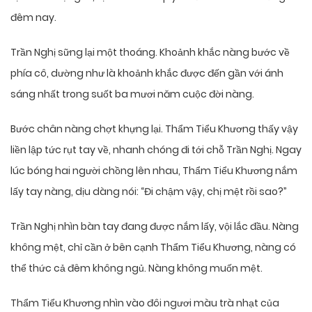
đêm nay.
Trần Nghị sững lại một thoáng. Khoảnh khắc nàng bước về
phía cô, dường như là khoảnh khắc được đến gần với ánh
sáng nhất trong suốt ba mươi năm cuộc đời nàng.
Bước chân nàng chợt khựng lại. Thẩm Tiểu Khương thấy vậy
liền lập tức rụt tay về, nhanh chóng đi tới chỗ Trần Nghị. Ngay
lúc bóng hai người chồng lên nhau, Thẩm Tiểu Khương nắm
lấy tay nàng, dịu dàng nói: “Đi chậm vậy, chị mệt rồi sao?”
Trần Nghị nhìn bàn tay đang được nắm lấy, vội lắc đầu. Nàng
không mệt, chỉ cần ở bên cạnh Thẩm Tiểu Khương, nàng có
thể thức cả đêm không ngủ. Nàng không muốn mệt.
Thẩm Tiểu Khương nhìn vào đôi ngươi màu trà nhạt của