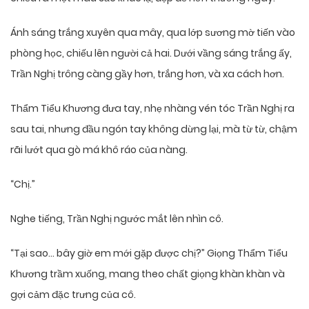
Ánh sáng trắng xuyên qua mây, qua lớp sương mờ tiến vào
phòng học, chiếu lên người cả hai. Dưới vầng sáng trắng ấy,
Trần Nghị trông càng gầy hơn, trắng hơn, và xa cách hơn.
Thẩm Tiểu Khương đưa tay, nhẹ nhàng vén tóc Trần Nghị ra
sau tai, nhưng đầu ngón tay không dừng lại, mà từ từ, chậm
rãi lướt qua gò má khô ráo của nàng.
“Chị.”
Nghe tiếng, Trần Nghị ngước mắt lên nhìn cô.
“Tại sao… bây giờ em mới gặp được chị?” Giọng Thẩm Tiểu
Khương trầm xuống, mang theo chất giọng khàn khàn và
gợi cảm đặc trưng của cô.