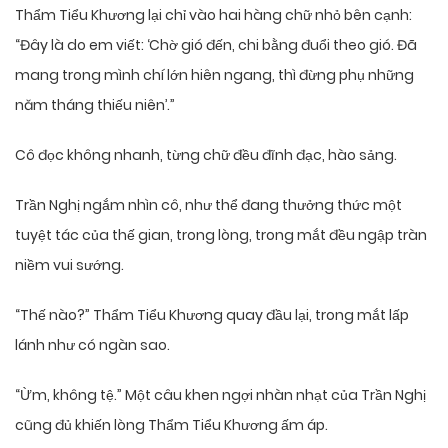
Thẩm Tiểu Khương lại chỉ vào hai hàng chữ nhỏ bên cạnh:
“Đây là do em viết: ‘Chờ gió đến, chi bằng đuổi theo gió. Đã
mang trong mình chí lớn hiên ngang, thì đừng phụ những
năm tháng thiếu niên’.”
Cô đọc không nhanh, từng chữ đều đĩnh đạc, hào sảng.
Trần Nghị ngắm nhìn cô, như thể đang thưởng thức một
tuyệt tác của thế gian, trong lòng, trong mắt đều ngập tràn
niềm vui sướng.
“Thế nào?” Thẩm Tiểu Khương quay đầu lại, trong mắt lấp
lánh như có ngàn sao.
“Ừm, không tệ.” Một câu khen ngợi nhàn nhạt của Trần Nghị
cũng đủ khiến lòng Thẩm Tiểu Khương ấm áp.