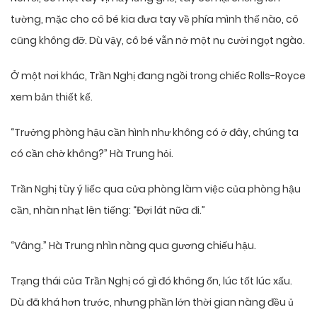
tường, mặc cho cô bé kia đưa tay về phía mình thế nào, cô
cũng không đỡ. Dù vậy, cô bé vẫn nở một nụ cười ngọt ngào.
Ở một nơi khác, Trần Nghị đang ngồi trong chiếc Rolls-Royce
xem bản thiết kế.
“Trưởng phòng hậu cần hình như không có ở đây, chúng ta
có cần chờ không?” Hà Trung hỏi.
Trần Nghị tùy ý liếc qua cửa phòng làm việc của phòng hậu
cần, nhàn nhạt lên tiếng: “Đợi lát nữa đi.”
“Vâng.” Hà Trung nhìn nàng qua gương chiếu hậu.
Trạng thái của Trần Nghị có gì đó không ổn, lúc tốt lúc xấu.
Dù đã khá hơn trước, nhưng phần lớn thời gian nàng đều ủ