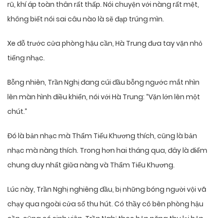
rũ, khí áp toàn thân rất thấp. Nói chuyện với nàng rất mệt,
không biết nói sai câu nào là sẽ đạp trúng mìn.
Xe đỗ trước cửa phòng hậu cần, Hà Trung đưa tay vặn nhỏ
tiếng nhạc.
Bỗng nhiên, Trần Nghị đang cúi đầu bỗng ngước mắt nhìn
lên màn hình điều khiển, nói với Hà Trung: “Vặn lớn lên một
chút.”
Đó là bản nhạc mà Thẩm Tiểu Khương thích, cũng là bản
nhạc mà nàng thích. Trong hơn hai tháng qua, đây là điểm
chung duy nhất giữa nàng và Thẩm Tiểu Khương.
Lúc này, Trần Nghị nghiêng đầu, bị những bóng người vội vã
chạy qua ngoài cửa sổ thu hút. Có thầy cô bên phòng hậu