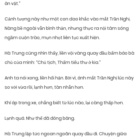
ăn vặt.”
Cảnh tượng này như một con dao khắc vào mắt Trần Nghị.
Nàng bề ngoài vẫn bình thản, nhưng thực ra nội tâm sóng
ngầm cuộn trào, mụn nhọt liên tục xuất hiện.
Hà Trung cũng nhìn thấy, liền vội vàng quay đầu bẩm báo bà
chủ của mình: “Chủ tịch, Thẩm tiểu thư ở kia.”
Anh ta nói xong, liền hối hận. Bởi vì, ánh mắt Trần Nghị lúc này
so với vừa rồi, lạnh hơn, tàn nhẫn hơn.
Khí áp trong xe, chẳng biết từ lúc nào, lại càng thấp hơn.
Lạnh quá. Như thể đã đóng băng.
Hà Trung lập tức ngoan ngoãn quay đầu đi. Chuyện giữa