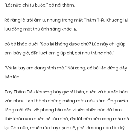
“Lát nữa chị tự buộc.” cô nói thêm.
Rõ ràng là trời âm u, nhưng trong mắt Thẩm Tiểu Khương lại
lưu động một thứ ánh sáng khác lạ.
cô bé khóa dưới: “Sao lại không được chứ? Lúc nãy chị giúp
em, bây giờ, đến lượt em giúp chị, coi như trả nợ nhé.”
“Với lại tay em đang rảnh mà.” Nói xong, cô bé liền đứng dậy
tiến lên.
Tay Thẩm Tiểu Khương bây giờ rất bẩn, nước và bụi bẩn hòa
vào nhau, tạo thành những mảng màu nâu xám. Ống nước
tầng một đều vỡ, phòng hậu cần vì sửa chữa nên đã tạm
thời khóa van nước cả tòa nhà, đợi lát nữa sửa xong mới mở
lại. Cho nên, muốn rửa tay sạch sẽ, phải đi sang các tòa ký