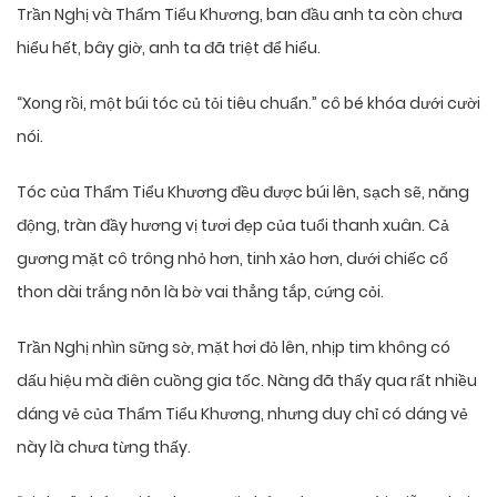
Trần Nghị và Thẩm Tiểu Khương, ban đầu anh ta còn chưa
hiểu hết, bây giờ, anh ta đã triệt để hiểu.
“Xong rồi, một búi tóc củ tỏi tiêu chuẩn.” cô bé khóa dưới cười
nói.
Tóc của Thẩm Tiểu Khương đều được búi lên, sạch sẽ, năng
động, tràn đầy hương vị tươi đẹp của tuổi thanh xuân. Cả
gương mặt cô trông nhỏ hơn, tinh xảo hơn, dưới chiếc cổ
thon dài trắng nõn là bờ vai thẳng tắp, cứng cỏi.
Trần Nghị nhìn sững sờ, mặt hơi đỏ lên, nhịp tim không có
dấu hiệu mà điên cuồng gia tốc. Nàng đã thấy qua rất nhiều
dáng vẻ của Thẩm Tiểu Khương, nhưng duy chỉ có dáng vẻ
này là chưa từng thấy.