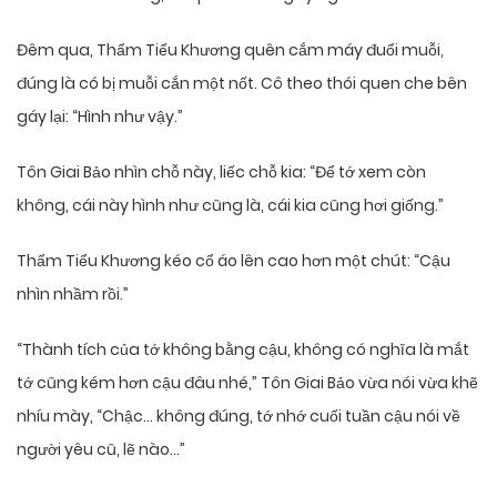
Đêm qua, Thẩm Tiểu Khương quên cắm máy đuổi muỗi,
đúng là có bị muỗi cắn một nốt. Cô theo thói quen che bên
gáy lại: “Hình như vậy.”
Tôn Giai Bảo nhìn chỗ này, liếc chỗ kia: “Để tớ xem còn
không, cái này hình như cũng là, cái kia cũng hơi giống.”
Thẩm Tiểu Khương kéo cổ áo lên cao hơn một chút: “Cậu
nhìn nhầm rồi.”
“Thành tích của tớ không bằng cậu, không có nghĩa là mắt
tớ cũng kém hơn cậu đâu nhé,” Tôn Giai Bảo vừa nói vừa khẽ
nhíu mày, “Chậc… không đúng, tớ nhớ cuối tuần cậu nói về
người yêu cũ, lẽ nào…”