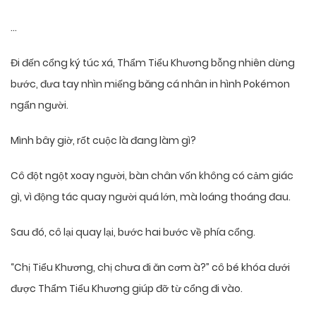
…
Đi đến cổng ký túc xá, Thẩm Tiểu Khương bỗng nhiên dừng
bước, đưa tay nhìn miếng băng cá nhân in hình Pokémon
ngẩn người.
Mình bây giờ, rốt cuộc là đang làm gì?
Cô đột ngột xoay người, bàn chân vốn không có cảm giác
gì, vì động tác quay người quá lớn, mà loáng thoáng đau.
Sau đó, cô lại quay lại, bước hai bước về phía cổng.
“Chị Tiểu Khương, chị chưa đi ăn cơm à?” cô bé khóa dưới
được Thẩm Tiểu Khương giúp đỡ từ cổng đi vào.