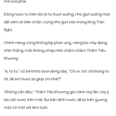
mẽ vừa phải.
Dòng nước từ trên da từ từ trượt xuống, nhỏ giọt xuống mặt
đất xám xịt bên chân, cũng nhỏ giọt vào trong lòng Trần
Nghị.
Chính nàng cũng không kịp phản ứng, nàng lúc này đang
nhìn thẳng, mắt không chớp nhìn chằm chằm Thẩm Tiểu
Khương.
“A, từ từ,” cô bé khóa dưới đứng dậy, “Chị ơi, tóc chị bung ra
rồi, để em buộc lại giúp chị nhé?”
“Không cần đâu.” Thẩm Tiểu Khương giơ cánh tay lên, tùy ý
lau vệt nước trên mặt. Bụi bẩn dính nước, để lại trên gương
mặt cô một vệt lem luốc.