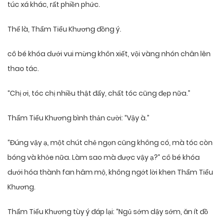
túc xá khác, rất phiền phức.
Thế là, Thẩm Tiểu Khương đồng ý.
cô bé khóa dưới vui mừng khôn xiết, vội vàng nhón chân lên
thao tác.
“Chị ơi, tóc chị nhiều thật đấy, chất tóc cũng đẹp nữa.”
Thẩm Tiểu Khương bình thản cười: “Vậy à.”
“Đúng vậy ạ, một chút chẻ ngọn cũng không có, mà tóc còn
bóng và khỏe nữa. Làm sao mà được vậy ạ?” cô bé khóa
dưới hóa thành fan hâm mộ, không ngớt lời khen Thẩm Tiểu
Khương.
Thẩm Tiểu Khương tùy ý đáp lại: “Ngủ sớm dậy sớm, ăn ít đồ