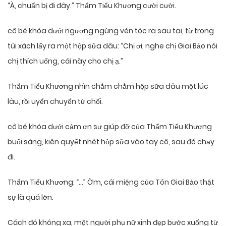
“À, chuẩn bị đi đây.” Thẩm Tiểu Khương cười cười.
cô bé khóa dưới ngượng ngùng vén tóc ra sau tai, từ trong
túi xách lấy ra một hộp sữa dâu: “Chị ơi, nghe chị Giai Bảo nói
chị thích uống, cái này cho chị ạ.”
Thẩm Tiểu Khương nhìn chằm chằm hộp sữa dâu một lúc
lâu, rồi uyển chuyển từ chối.
cô bé khóa dưới cảm ơn sự giúp đỡ của Thẩm Tiểu Khương
buổi sáng, kiên quyết nhét hộp sữa vào tay cô, sau đó chạy
đi.
Thẩm Tiểu Khương: “…” Ờm, cái miệng của Tôn Giai Bảo thật
sự là quá lớn.
Cách đó không xa, một người phụ nữ xinh đẹp bước xuống từ