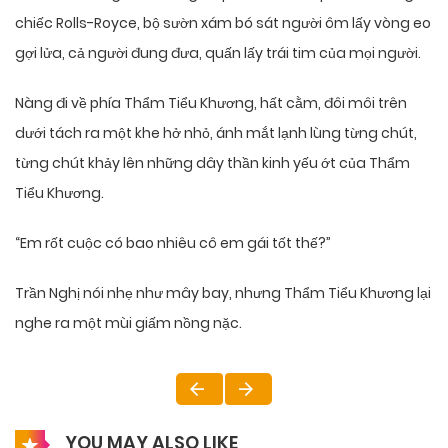
chiếc Rolls-Royce, bộ sườn xám bó sát người ôm lấy vòng eo
gợi lửa, cả người đung đưa, quấn lấy trái tim của mọi người.
Nàng đi về phía Thẩm Tiểu Khương, hất cằm, đôi môi trên
dưới tách ra một khe hở nhỏ, ánh mắt lạnh lùng từng chút,
từng chút khảy lên những dây thần kinh yếu ớt của Thẩm
Tiểu Khương.
“Em rốt cuộc có bao nhiêu cô em gái tốt thế?”
Trần Nghị nói nhẹ như mây bay, nhưng Thẩm Tiểu Khương lại
nghe ra một mùi giấm nồng nặc.
YOU MAY ALSO LIKE