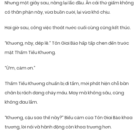
Nhưng một giây sau, nàng lại lắc đầu. Ăn cái thứ giấm không
có thân phận này, vừa buồn cười, lại vừa khó chịu.
Hai giờ sau, công việc thoát nước cuối cùng cũng kết thúc.
“Khương, này, dép lê.” Tôn Giai Bảo hấp tấp chen đến trước
mặt Thẩm Tiểu Khương.
“Ừm, cảm ơn.”
Thẩm Tiểu Khương chuẩn bị đi tắm, mới phát hiện chỗ bàn
chân bị rách đang chảy máu. May mà không sâu, cũng
không đau lắm.
“Khương, cậu sao thế này?” Biểu cảm của Tôn Giai Bảo khoa
trương, lời nói và hành động còn khoa trương hơn.