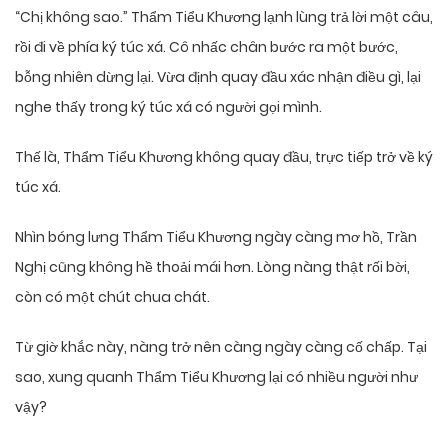
“Chị không sao.” Thẩm Tiểu Khương lạnh lùng trả lời một câu,
rồi đi về phía ký túc xá. Cô nhấc chân bước ra một bước,
bỗng nhiên dừng lại. Vừa định quay đầu xác nhận điều gì, lại
nghe thấy trong ký túc xá có người gọi mình.
Thế là, Thẩm Tiểu Khương không quay đầu, trực tiếp trở về ký
túc xá.
Nhìn bóng lưng Thẩm Tiểu Khương ngày càng mơ hồ, Trần
Nghị cũng không hề thoải mái hơn. Lòng nàng thật rối bời,
còn có một chút chua chát.
Từ giờ khắc này, nàng trở nên càng ngày càng cố chấp. Tại
sao, xung quanh Thẩm Tiểu Khương lại có nhiều người như
vậy?