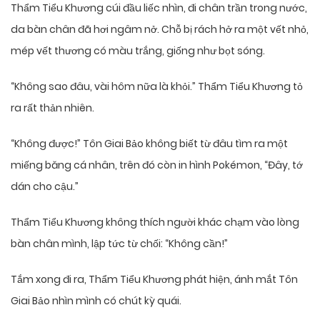
Thẩm Tiểu Khương cúi đầu liếc nhìn, đi chân trần trong nước,
da bàn chân đã hơi ngâm nở. Chỗ bị rách hở ra một vết nhỏ,
mép vết thương có màu trắng, giống như bọt sóng.
“Không sao đâu, vài hôm nữa là khỏi.” Thẩm Tiểu Khương tỏ
ra rất thản nhiên.
“Không được!” Tôn Giai Bảo không biết từ đâu tìm ra một
miếng băng cá nhân, trên đó còn in hình Pokémon, “Đây, tớ
dán cho cậu.”
Thẩm Tiểu Khương không thích người khác chạm vào lòng
bàn chân mình, lập tức từ chối: “Không cần!”
Tắm xong đi ra, Thẩm Tiểu Khương phát hiện, ánh mắt Tôn
Giai Bảo nhìn mình có chút kỳ quái.