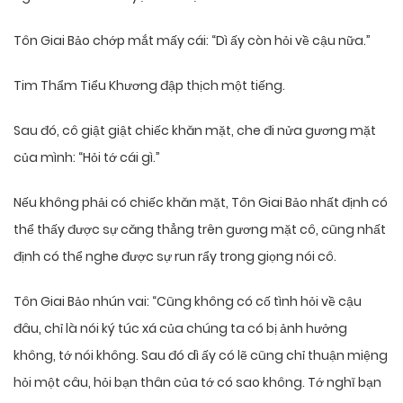
Tôn Giai Bảo chớp mắt mấy cái: “Dì ấy còn hỏi về cậu nữa.”
Tim Thẩm Tiểu Khương đập thịch một tiếng.
Sau đó, cô giật giật chiếc khăn mặt, che đi nửa gương mặt
của mình: “Hỏi tớ cái gì.”
Nếu không phải có chiếc khăn mặt, Tôn Giai Bảo nhất định có
thể thấy được sự căng thẳng trên gương mặt cô, cũng nhất
định có thể nghe được sự run rẩy trong giọng nói cô.
Tôn Giai Bảo nhún vai: “Cũng không có cố tình hỏi về cậu
đâu, chỉ là nói ký túc xá của chúng ta có bị ảnh hưởng
không, tớ nói không. Sau đó dì ấy có lẽ cũng chỉ thuận miệng
hỏi một câu, hỏi bạn thân của tớ có sao không. Tớ nghĩ bạn