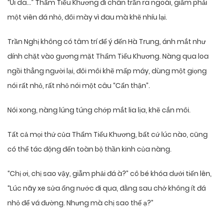
“Ui da…” Thẩm Tiểu Khương đi chân trần ra ngoài, giẫm phải
một viên đá nhỏ, đôi mày vì đau mà khẽ nhíu lại.
Trần Nghị không có tâm trí để ý đến Hà Trung, ánh mắt như
dính chặt vào gương mặt Thẩm Tiểu Khương. Nàng qua loa
ngồi thẳng người lại, đôi môi khẽ mấp máy, dùng một giọng
nói rất nhỏ, rất nhỏ nói một câu “Cẩn thận”.
Nói xong, nàng lúng túng chớp mắt lia lịa, khẽ cắn môi.
Tất cả mọi thứ của Thẩm Tiểu Khương, bất cứ lúc nào, cũng
có thể tác động đến toàn bộ thần kinh của nàng.
“Chị ơi, chị sao vậy, giẫm phải đá à?” cô bé khóa dưới tiến lên,
“Lúc nãy xe sửa ống nước đi qua, đằng sau chở không ít đá
nhỏ để vá đường. Nhưng mà chị sao thế ạ?”