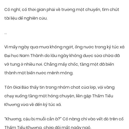
Cô nghĩ, có thời gian phải về trường một chuyến, tìm chút
tài liệu để nghiên cứu.
…
Vì mấy ngày qua mưa không ngớt, ống nước trong ký túc xá
Đại học Nam Thành do lâu ngày không được sửa chữa đã
vỡ tung ở nhiều nơi. Chẳng mấy chốc, tầng một đã biến
thành một biển nước mênh mông.
Tôn Giai Bảo thấy tin trong nhóm chat của lớp, vội vàng
chạy xuống tầng một hóng chuyện, liền gặp Thẩm Tiểu
Khương vừa về đến ký túc xá.
“Khương, cậu bị muỗi cắn à?” Cô nàng chỉ vào vết đỏ trên cổ
Thẩm Tiểu Khương, chớp đôi mắt ngây ngô.