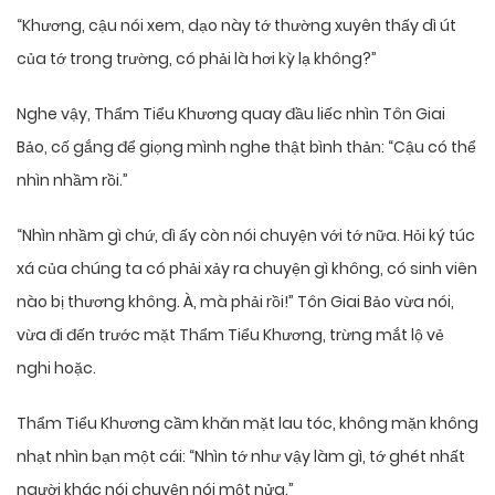
“Khương, cậu nói xem, dạo này tớ thường xuyên thấy dì út
của tớ trong trường, có phải là hơi kỳ lạ không?”
Nghe vậy, Thẩm Tiểu Khương quay đầu liếc nhìn Tôn Giai
Bảo, cố gắng để giọng mình nghe thật bình thản: “Cậu có thể
nhìn nhầm rồi.”
“Nhìn nhầm gì chứ, dì ấy còn nói chuyện với tớ nữa. Hỏi ký túc
xá của chúng ta có phải xảy ra chuyện gì không, có sinh viên
nào bị thương không. À, mà phải rồi!” Tôn Giai Bảo vừa nói,
vừa đi đến trước mặt Thẩm Tiểu Khương, trừng mắt lộ vẻ
nghi hoặc.
Thẩm Tiểu Khương cầm khăn mặt lau tóc, không mặn không
nhạt nhìn bạn một cái: “Nhìn tớ như vậy làm gì, tớ ghét nhất
người khác nói chuyện nói một nửa.”