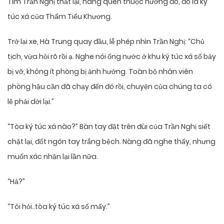
Tim Trần Nghị thắt lại, nàng quen thuộc hướng đó, đó là ký
túc xá của Thẩm Tiểu Khương.
Trở lại xe, Hà Trung quay đầu, lễ phép nhìn Trần Nghị: “Chủ
tịch, vừa hỏi rõ rồi ạ. Nghe nói ống nước ở khu ký túc xá số bảy
bị vỡ, không ít phòng bị ảnh hưởng. Toàn bộ nhân viên
phòng hậu cần đã chạy đến đó rồi, chuyện của chúng ta có
lẽ phải dời lại.”
“Tòa ký túc xá nào?” Bàn tay đặt trên đùi của Trần Nghị siết
chặt lại, đốt ngón tay trắng bệch. Nàng đã nghe thấy, nhưng
muốn xác nhận lại lần nữa.
“Hả?”
“Tôi hỏi..tòa ký túc xá số mấy.”