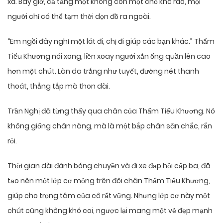
xá. Bây giờ, cả tầng một không còn một chỗ khô ráo, mọi
người chỉ có thể tạm thời dọn đồ ra ngoài.
“Em ngồi đây nghỉ một lát đi, chị đi giúp các bạn khác.” Thẩm
Tiểu Khương nói xong, liền xoay người xắn ống quần lên cao
hơn một chút. Làn da trắng như tuyết, đường nét thanh
thoát, thẳng tắp mà thon dài.
Trần Nghị đã từng thấy qua chân của Thẩm Tiểu Khương. Nó
không giống chân nàng, mà là một bắp chân săn chắc, rắn
rỏi.
Thời gian dài đánh bóng chuyền và đi xe đạp hồi cấp ba, đã
tạo nên một lớp cơ mỏng trên đôi chân Thẩm Tiểu Khương,
giúp cho trọng tâm của cô rất vững. Nhưng lớp cơ này một
chút cũng không khó coi, ngược lại mang một vẻ đẹp mạnh