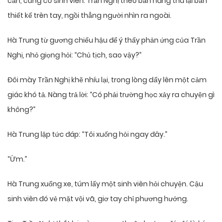
cần, cũng có sinh viên. Trần Nghị theo bản năng thu lại bản
thiết kế trên tay, ngồi thẳng người nhìn ra ngoài.
Hà Trung từ gương chiếu hậu để ý thấy phản ứng của Trần
Nghị, nhỏ giọng hỏi: “Chủ tịch, sao vậy?”
Đôi mày Trần Nghị khẽ nhíu lại, trong lòng dấy lên một cảm
giác khó tả. Nàng trả lời: “Có phải trường học xảy ra chuyện gì
không?”
Hà Trung lập tức đáp: “Tôi xuống hỏi ngay đây.”
“Ừm.”
Hà Trung xuống xe, túm lấy một sinh viên hỏi chuyện. Cậu
sinh viên đó vẻ mặt vội vã, giơ tay chỉ phương hướng.