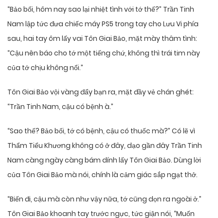
“Bảo bối, hôm nay sao lại nhiệt tình với tớ thế?” Trần Tinh
Nam lập tức đưa chiếc máy PS5 trong tay cho Lưu Vi phía
sau, hai tay ôm lấy vai Tôn Giai Bảo, mặt mày thâm tình:
“Cậu nên báo cho tớ một tiếng chứ, không thì trái tim này
của tớ chịu không nổi.”
Tôn Giai Bảo vội vàng đẩy bạn ra, mặt đầy vẻ chán ghét:
“Trần Tinh Nam, cậu có bệnh à.”
“Sao thế? Bảo bối, tớ có bệnh, cậu có thuốc mà?” Có lẽ vì
Thẩm Tiểu Khương không có ở đây, dạo gần đây Trần Tinh
Nam càng ngày càng bám dính lấy Tôn Giai Bảo. Dùng lời
của Tôn Giai Bảo mà nói, chính là cảm giác sắp ngạt thở.
“Biến đi, cậu mà còn như vậy nữa, tớ cũng dọn ra ngoài ở.”
Tôn Giai Bảo khoanh tay trước ngực, tức giận nói, “Muốn