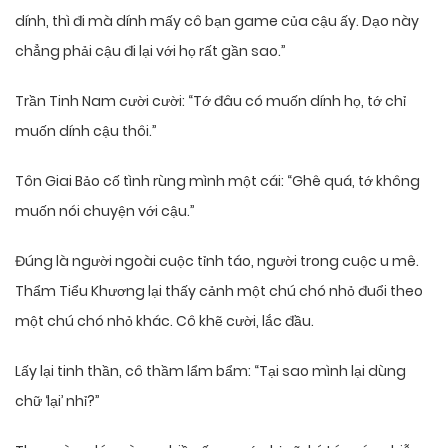
dính, thì đi mà dính mấy cô bạn game của cậu ấy. Dạo này
chẳng phải cậu đi lại với họ rất gần sao.”
Trần Tinh Nam cười cười: “Tớ đâu có muốn dính họ, tớ chỉ
muốn dính cậu thôi.”
Tôn Giai Bảo cố tình rùng mình một cái: “Ghê quá, tớ không
muốn nói chuyện với cậu.”
Đúng là người ngoài cuộc tỉnh táo, người trong cuộc u mê.
Thẩm Tiểu Khương lại thấy cảnh một chú chó nhỏ đuổi theo
một chú chó nhỏ khác. Cô khẽ cười, lắc đầu.
Lấy lại tinh thần, cô thầm lẩm bẩm: “Tại sao mình lại dùng
chữ ‘lại’ nhỉ?”