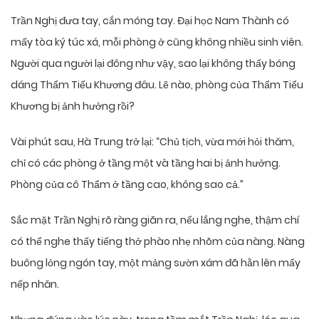
Trần Nghị đưa tay, cắn móng tay. Đại học Nam Thành có
mấy tòa ký túc xá, mỗi phòng ở cũng không nhiều sinh viên.
Người qua người lại đông như vậy, sao lại không thấy bóng
dáng Thẩm Tiểu Khương đâu. Lẽ nào, phòng của Thẩm Tiểu
Khương bị ảnh hưởng rồi?
Vài phút sau, Hà Trung trở lại: “Chủ tịch, vừa mới hỏi thăm,
chỉ có các phòng ở tầng một và tầng hai bị ảnh hưởng.
Phòng của cô Thẩm ở tầng cao, không sao cả.”
Sắc mặt Trần Nghị rõ ràng giãn ra, nếu lắng nghe, thậm chí
có thể nghe thấy tiếng thở phào nhẹ nhõm của nàng. Nàng
buông lỏng ngón tay, một mảng sườn xám đã hằn lên mấy
nếp nhăn.