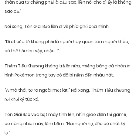
thân của tớ chẳng phải là cậu sao, liền nói cho dì ấy là không
sao cả.”
Nói xong, Tôn Giai Bảo liền đi về phía ghế của mình.
“Dì út của tớ không phải là người hay quan tâm người khác,
có thể hỏi như vậy, chậc…”
Thẩm Tiểu Khương không trả lời nữa, miếng băng cá nhân in
hình Pokémon trong tay cô đã bị nắm đến nhàu nát.
“À mà thôi, tớ ra ngoài một lát.” Nói xong, Thẩm Tiểu Khương
rời khỏi ký túc xá.
Tôn Giai Bảo vừa bật máy tính lên, nhìn giao diện tải game,
cô nàng nhíu mày, lẩm bẩm: “Hai người họ, đều có chút kỳ
lạ.”