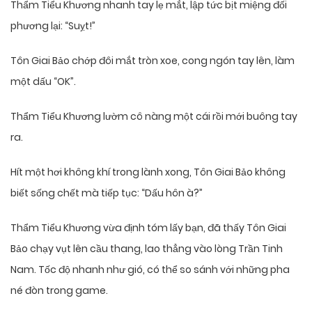
Thẩm Tiểu Khương nhanh tay lẹ mắt, lập tức bịt miệng đối
phương lại: “Suỵt!”
Tôn Giai Bảo chớp đôi mắt tròn xoe, cong ngón tay lên, làm
một dấu “OK”.
Thẩm Tiểu Khương lườm cô nàng một cái rồi mới buông tay
ra.
Hít một hơi không khí trong lành xong, Tôn Giai Bảo không
biết sống chết mà tiếp tục: “Dấu hôn à?”
Thẩm Tiểu Khương vừa định tóm lấy bạn, đã thấy Tôn Giai
Bảo chạy vụt lên cầu thang, lao thẳng vào lòng Trần Tinh
Nam. Tốc độ nhanh như gió, có thể so sánh với những pha
né đòn trong game.