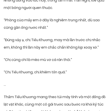
Nhưng đúng vào lúc này, trong tầm mắt Trần Nghị, lóe qua
một bóng người quen thuộc.
“Phòng của mấy em ở đây là nghiêm trọng nhất, dù sao
cũng gần ống nước nhất.”
“Đúng vậy ạ, chị Tiểu Khương, may mà lần trước chị nhắc
em, không thì lần này em chắc chắn không kịp xoay xở.”
“Chị cũng chỉ là mèo mù vớ cá rán thôi.”
“Chị Tiểu Khương, chị khiêm tốn quá.”
…
Thẩm Tiểu Khương mang theo túi máy tính và một đống đồ
lặt vặt khác, cùng một cô gái trước sau bước ra khỏi ký túc