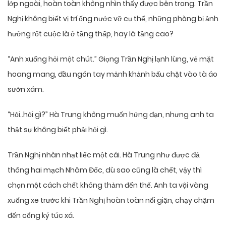
lớp ngoài, hoàn toàn không nhìn thấy được bên trong. Trần
Nghị không biết vị trí ống nước vỡ cụ thể, những phòng bị ảnh
hưởng rốt cuộc là ở tầng thấp, hay là tầng cao?
“Anh xuống hỏi một chút.” Giọng Trần Nghị lạnh lùng, vẻ mặt
hoang mang, đầu ngón tay mảnh khảnh bấu chặt vào tà áo
sườn xám.
“Hỏi..hỏi gì?” Hà Trung không muốn hứng đạn, nhưng anh ta
thật sự không biết phải hỏi gì.
Trần Nghị nhàn nhạt liếc một cái. Hà Trung như được đả
thông hai mạch Nhâm Đốc, dù sao cũng là chết, vậy thì
chọn một cách chết không thảm đến thế. Anh ta vội vàng
xuống xe trước khi Trần Nghị hoàn toàn nổi giận, chạy chậm
đến cổng ký túc xá.