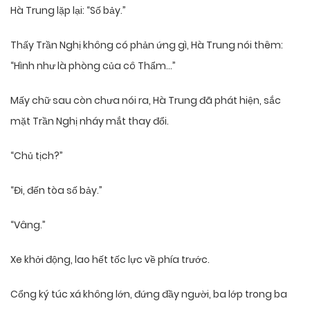
Hà Trung lặp lại: “Số bảy.”
Thấy Trần Nghị không có phản ứng gì, Hà Trung nói thêm:
“Hình như là phòng của cô Thẩm…”
Mấy chữ sau còn chưa nói ra, Hà Trung đã phát hiện, sắc
mặt Trần Nghị nháy mắt thay đổi.
“Chủ tịch?”
“Đi, đến tòa số bảy.”
“Vâng.”
Xe khởi động, lao hết tốc lực về phía trước.
Cổng ký túc xá không lớn, đứng đầy người, ba lớp trong ba