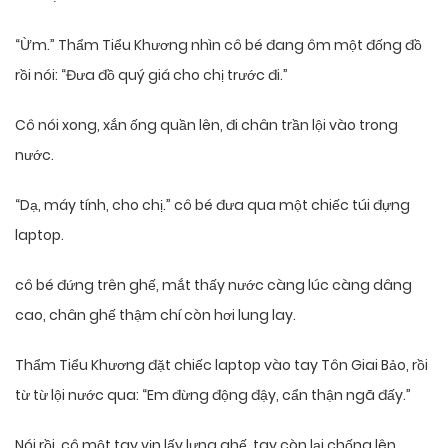
“Ừm.” Thẩm Tiểu Khương nhìn cô bé đang ôm một đống đồ
rồi nói: “Đưa đồ quý giá cho chị trước đi.”
Cô nói xong, xắn ống quần lên, đi chân trần lội vào trong
nước.
“Dạ, máy tính, cho chị.” cô bé đưa qua một chiếc túi đựng
laptop.
cô bé đứng trên ghế, mắt thấy nước càng lúc càng dâng
cao, chân ghế thậm chí còn hơi lung lay.
Thẩm Tiểu Khương đặt chiếc laptop vào tay Tôn Giai Bảo, rồi
từ từ lội nước qua: “Em đừng động đậy, cẩn thận ngã đấy.”
Nói rồi, cô một tay vịn lấy lưng ghế, tay còn lại chống lên