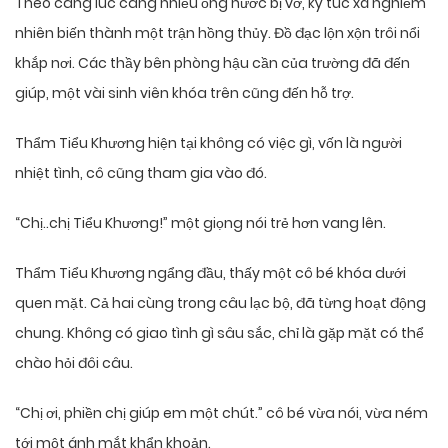
Theo càng lúc càng nhiều ống nước bị vỡ, ký túc xá nghiễm
nhiên biến thành một trận hồng thủy. Đồ đạc lộn xộn trôi nổi
khắp nơi. Các thầy bên phòng hậu cần của trường đã đến
giúp, một vài sinh viên khóa trên cũng đến hỗ trợ.
Thẩm Tiểu Khương hiện tại không có việc gì, vốn là người
nhiệt tình, cô cũng tham gia vào đó.
“Chị..chị Tiểu Khương!” một giọng nói trẻ hơn vang lên.
Thẩm Tiểu Khương ngẩng đầu, thấy một cô bé khóa dưới
quen mặt. Cả hai cùng trong câu lạc bộ, đã từng hoạt động
chung. Không có giao tình gì sâu sắc, chỉ là gặp mặt có thể
chào hỏi đôi câu.
“Chị ơi, phiền chị giúp em một chút.” cô bé vừa nói, vừa ném
tới một ánh mắt khẩn khoản.