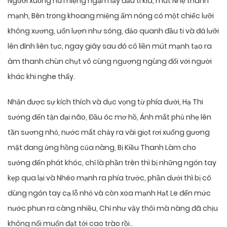
Người xuống há miệng ngậm lấy đầu ti kia, mút Nhẹ thành
mạnh, Bên trong khoang miệng ấm nóng có một chiếc lưỡi
không xương, uốn lượn như sóng, đảo quanh đầu ti và đá lưỡi
lên đỉnh liên tục, ngay giây sau đó cô liền mút mạnh tạo ra
âm thanh chùn chụt vô cùng ngượng ngùng đối với người
khác khi nghe thấy.
Nhận được sự kích thích và dục vọng từ phía dưới, Hạ Thi
sướng đến tận đại não, Đầu óc mơ hồ, Ánh mắt phủ nhẹ lên
tần sương nhỏ, nước mắt chảy ra vài giọt rơi xuống gương
mặt đang ửng hồng của nàng, Bị Kiều Thanh Làm cho
sướng đến phát khóc, chỉ là phần trên thì bị những ngón tay
kẹp qua lại và Nhéo mạnh ra phía trước, phần dưới thì bị cô
dùng ngón tay cạ lỗ nhỏ và còn xoa mạnh Hạt Le đến mức
nước phun ra càng nhiều, Chỉ như vậy thôi mà nàng đã chịu
không nổi muốn đạt tới cao trào rồi..