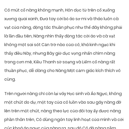
Cô mút cổ nàng không mạnh, Hôn dọc từ trên cổ xuống
xương quai xanh, Đưa tay cởi bỏ áo sơ mi và tháo luôn cà
vạt của nàng, động tác thuần phục như thể đây không phải
là lần đầu tiên, Nàng nhìn thấy động tác cởi áo và cà vạt
không một sai sót Cản trở nào của cô, khá kinh ngạc khi
thấy điều Này, nhưng Bây giờ dục vọng nhấn chìm nàng
trong cơn mê, Kiều Thanh sờ soạng và Liếm cổ nàng rất
thuần phục, dễ dàng cho Nàng Một cảm giác kích thích vô
cùng.
Trên người nàng chỉ còn lại váy Học sinh và Áo Ngực, không
một chút do dự, một tay của cô luồn vào sau gáy nàng đỡ
lên trên một chút, nàng theo lực của đôi tay ấy được nâng
phần thân trên, Cô dùng ngón tay linh hoạt của mình và cởi
cúc khoá áo ngực của nàng ra, sau đó Cô đỡ nàng nằm