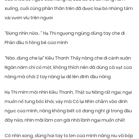
xuống, cuối cùng phần thân trên đã được loại bỏ những tấm
vải vướn víu trên người
“Đừng nhìn nữa…” Hạ Thi ngượng ngùng dùng tay che đi
Phần đầu ti hồng bé của mình
“Nào..đừng che lại” Kiều Thanh Thấy nàng che đi cảnh xuân
Ngàn năm chỉ có một, không thích nên đã dùng cà vạt của
nàng mà chói 2 tay nàng lại để lên đỉnh đầu nàng
Hạ Thi mím môi nhìn Kiều Thanh, Thật sự Nàng rất ngại, ngại
muốn nổ tung bốc khói, vậy mà Cô lại Nhìn chằm vào đỉnh
ngực của mình, nàng không biết cô đang nghĩ gì trong đầu
đây nữa, nhìn mãi làm con gái nhà lành ngại muốn chết
Cô nhìn xong, dùng hai tay to lớn của mình nâng niu và bóp