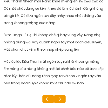
Kiều Thanh Nhếch môi, Nâng khoé miệng lên, nụ cười của cô
Có một chút đáng sợ kèm theo đó là một hành động không
ai ngờ tới, Cô đưa ngón tay đầy nhầy nhụa nhét thẳng vào
trong khoang miệng của nàng
“Ưm..Hagh~~” Hạ Thi không chê gì hay vùng vẫy, Nàng nhẹ
nhàng dùng lưỡi vây quanh ngón tay một cách điêu luyện,
Mút chùn chụt kèm theo nhóp nhép vang lên
Một lúc lúc Kiều Thanh rút ngón tay ra khỏi khoang miệng
ấm nóng của nàng, không một lời cảnh báo nào cô trực tiếp
Nắm lấy 1 bên đùi nàng tách rộng ra và cho 2 ngón tay vào
bên trong hoa huyệt không một chút do dự nào.