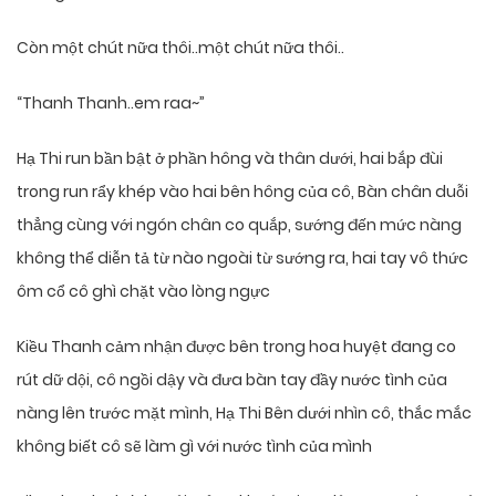
Còn một chút nữa thôi..một chút nữa thôi..
“Thanh Thanh..em raa~”
Hạ Thi run bần bật ở phần hông và thân dưới, hai bắp đùi
trong run rẩy khép vào hai bên hông của cô, Bàn chân duỗi
thẳng cùng với ngón chân co quắp, sướng đến mức nàng
không thể diễn tả từ nào ngoài từ sướng ra, hai tay vô thức
ôm cổ cô ghì chặt vào lòng ngực
Kiều Thanh cảm nhận được bên trong hoa huyệt đang co
rút dữ dội, cô ngồi dậy và đưa bàn tay đầy nước tình của
nàng lên trước mặt mình, Hạ Thi Bên dưới nhìn cô, thắc mắc
không biết cô sẽ làm gì với nước tình của mình