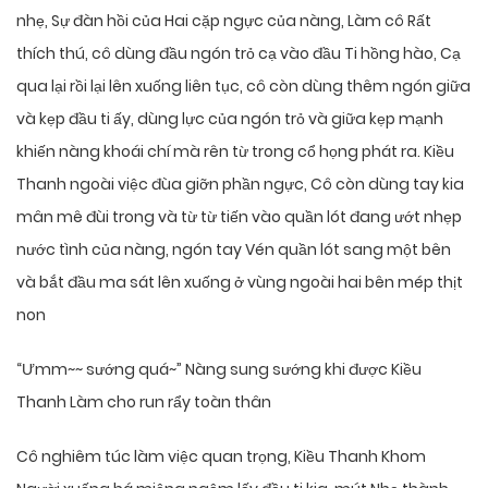
nhẹ, Sự đàn hồi của Hai cặp ngực của nàng, Làm cô Rất
thích thú, cô dùng đầu ngón trỏ cạ vào đầu Ti hồng hào, Cạ
qua lại rồi lại lên xuống liên tục, cô còn dùng thêm ngón giữa
và kẹp đầu ti ấy, dùng lực của ngón trỏ và giữa kẹp mạnh
khiến nàng khoái chí mà rên từ trong cổ họng phát ra. Kiều
Thanh ngoài việc đùa giỡn phần ngực, Cô còn dùng tay kia
mân mê đùi trong và từ từ tiến vào quần lót đang ướt nhẹp
nước tình của nàng, ngón tay Vén quần lót sang một bên
và bắt đầu ma sát lên xuống ở vùng ngoài hai bên mép thịt
non
“Ưmm~~ sướng quá~” Nàng sung sướng khi được Kiều
Thanh Làm cho run rẩy toàn thân
Cô nghiêm túc làm việc quan trọng, Kiều Thanh Khom