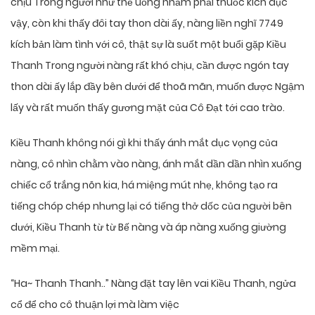
chịu Trong người như thể uống nhầm phải thuốc kích dục
vậy, còn khi thấy đôi tay thon dài ấy, nàng liền nghĩ 7749
kích bản làm tình với cô, thật sự là suốt một buổi gặp Kiều
Thanh Trong người nàng rất khó chịu, cần được ngón tay
thon dài ấy lắp đầy bên dưới để thoã mãn, muốn được Ngậm
lấy và rất muốn thấy gương mặt của Cô Đạt tới cao trào.
Kiều Thanh không nói gì khi thấy ánh mắt dục vọng của
nàng, cô nhìn chằm vào nàng, ánh mắt dần dần nhìn xuống
chiếc cổ trắng nõn kia, há miệng mút nhẹ, không tạo ra
tiếng chóp chép nhưng lại có tiếng thở dốc của người bên
dưới, Kiều Thanh từ từ Bế nàng và áp nàng xuống giường
mềm mại.
“Ha~ Thanh Thanh..” Nàng đặt tay lên vai Kiều Thanh, ngửa
cổ để cho cô thuận lợi mà làm việc