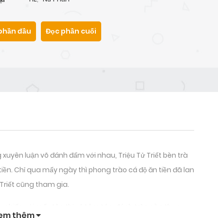
phần đầu
Đọc phần cuối
 xuyên luận võ đánh đấm với nhau, Triệu Tử Triết bèn trà
 tiền. Chỉ qua mấy ngày thì phong trào cá độ ăn tiền đã lan
Triết cũng tham gia.
u chiến với mấy tên thị vệ tôm tép, đánh trận nào thua
em thêm