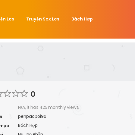
ện Les
Truyện Sex Les
Bách Hợp
0
N/A, it has 425 monthly views
penpaopoi96
ả
Bách Hợp
 mục
HE
,
Nữ Phẫn
ại