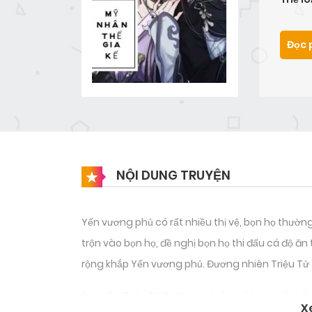
Đọc 
NỘI DUNG TRUYỆN
Yến vương phủ có rất nhiều thị vệ, bọn họ thường
trộn vào bọn họ, đề nghị bọn họ thi đấu cá độ ăn
rộng khắp Yến vương phủ. Đương nhiên Triệu Tử 
Ban đầu Triệu Tử Triết giả vờ dở mà ham, đi khiê
X