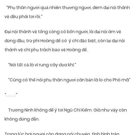
“Phụ thân người quả nhiên thương ngươi, đem đại nội thánh
vệ đều phái tới rồi.”
Đại nội thánh vệ tổng cộng có bốn người, là đại nội ám vệ
đứng đầu, trừ phi Hoàng đế có ý chỉ đặc biệt, còn lại đại nội
thánh vệ chỉ phụ trách bảo vệ Hoàng đế.
“Nói tất cả là vì rung cây dọa khỉ.”
“Cũng có thể nói phụ thân ngươi căn bản là lo cho Phò mã”
“. . . . . .”
Trường Ninh không để ý tới Ngũ Chỉ Kiếm. Già như vậy còn
không đứng đắn.
Trong lúc hai người còn đang nói chuyện, tình hình trận