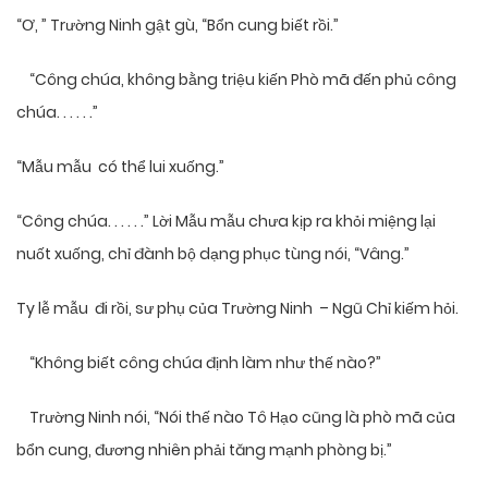
“Ơ, ” Trường Ninh gật gù, “Bổn cung biết rồi.”
“Công chúa, không bằng triệu kiến Phò mã đến phủ công
chúa. . . . . .”
“Mẫu mẫu có thể lui xuống.”
“Công chúa. . . . . .” Lời Mẫu mẫu chưa kịp ra khỏi miệng lại
nuốt xuống, chỉ đành bộ dạng phục tùng nói, “Vâng.”
Ty lễ mẫu đi rồi, sư phụ của Trường Ninh – Ngũ Chỉ kiếm hỏi.
“Không biết công chúa định làm như thế nào?”
Trường Ninh nói, “Nói thế nào Tô Hạo cũng là phò mã của
bổn cung, đương nhiên phải tăng mạnh phòng bị.”