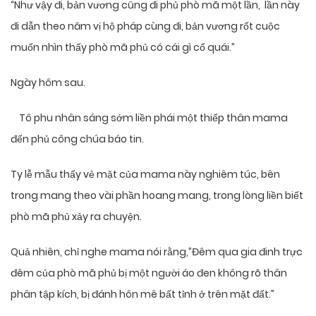
“Như vậy đi, bản vương cũng đi phủ phò mã một lần, lần này
đi dẫn theo năm vị hộ pháp cùng đi, bản vương rốt cuộc
muốn nhìn thấy phò mã phủ có cái gì cổ quái.”
Ngày hôm sau.
Tô phu nhân sáng sớm liền phái một thiếp thân mama
đến phủ công chúa báo tin.
Ty lễ mẫu thấy vẻ mặt của mama này nghiêm túc, bên
trong mang theo vài phần hoang mang, trong lòng liền biết
phò mã phủ xảy ra chuyện.
Quả nhiên, chỉ nghe mama nói rằng,”Đêm qua gia đinh trực
đêm của phò mã phủ bị một người áo đen không rõ thân
phân tập kích, bị đánh hôn mê bất tỉnh ở trên mặt đất.”