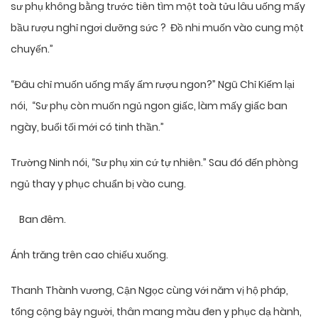
sư phụ không bằng trước tiên tìm một toà tửu lâu uống mấy
bầu rượu nghỉ ngơi dưỡng sức ? Đồ nhi muốn vào cung một
chuyến.”
“Đâu chỉ muốn uống mấy ấm rượu ngon?” Ngũ Chỉ Kiếm lại
nói, “Sư phụ còn muốn ngủ ngon giấc, làm mấy giấc ban
ngày, buổi tối mới có tinh thần.”
Trường Ninh nói, “Sư phụ xin cứ tự nhiên.” Sau đó đến phòng
ngủ thay y phục chuẩn bị vào cung.
Ban đêm.
Ánh trăng trên cao chiếu xuống.
Thanh Thành vương, Cận Ngọc cùng với năm vị hộ pháp,
tổng cộng bảy người, thân mang màu đen y phục dạ hành,