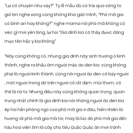
“Lại có chuyện như vậy?” Ty lễ mẫu dù có trải qua sóng to
gió lớn nghe xong cũng không khỏi giật mình, “Phò mã gia
có bình an hay không?” nghe mama nói phò mã không có
việc gì mới yên lòng, lại hỏi “Gia đinh kia có thấy được dáng
mạo tên hắc y kia không”
“Này cũng không có, nhưng gia đinh này sinh trưởng ở kinh
thành, nghe ra khẩu âm người mặc áo đen kia cũng không
phải là người kinh thành, cũng nói người áo đen có bảy người
, một người trong đó trên người có rất đậm mùi thơm, có
thể là nữ tử. Nhưng điều này cũng không quan trọng, quan
trọng nhất chính là gia đinh kia nói những người áo đen kia
ép hỏi hắn phòng ngủ của phò mã gia ở đâu, hiển nhiên là
hướng về phò mã gia mà tới, may là lúc đó phò mã gia đến
hậu hoa viên tìm lá cây cho tiểu Quắc Quắc ăn mới tránh