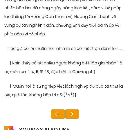
chiến bên kia đã càng ngày càng kịch liệt, năm vị hộ pháp
lao thẳng tới Hoàng Cân thánh vệ, Hoàng Cân thánh vệ
vung cổ tay nghênh đón, chưởng ảnh đầy trời, đánh úp về
phía năm vị hộ pháp.
Tác giả có lời muốn nói: nhìn ra sẽ có một trận đánh lớn…….
【Nhìn thấy có rất nhiều người không biết ‘lão gia nhân ‘ là
ai, mời xem 1, 4, 5, 15, 18, đặc biệt là Chương 4 】
【 Muốn nói là sự nghiệp viết lách nghiệp dư của ta thật là
oải, quả táo không kiên trì nổi (╯^╰)】
YOU MAY ALSO LIKE