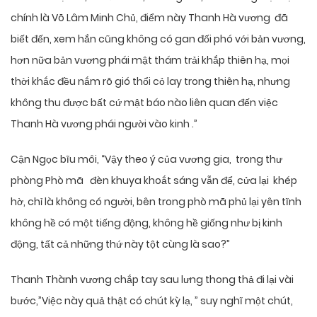
chính là Võ Lâm Minh Chủ, điểm này Thanh Hà vương đã
biết đến, xem hắn cũng không có gan đối phó với bản vương,
hơn nữa bản vương phái mật thám trải khắp thiên hạ, mọi
thời khắc đều nắm rõ gió thổi cỏ lay trong thiên hạ, nhưng
không thu được bất cứ mật báo nào liên quan đến việc
Thanh Hà vương phái người vào kinh .”
Cận Ngọc bĩu môi, “Vậy theo ý của vương gia, trong thư
phòng Phò mã đèn khuya khoắt sáng vẫn để, cửa lại khép
hờ, chỉ là không có người, bên trong phò mã phủ lại yên tĩnh
không hề có một tiếng động, không hề giống như bị kinh
động, tất cả những thứ này tột cùng là sao?”
Thanh Thành vương chắp tay sau lưng thong thả đi lại vài
bước,”Việc này quả thật có chút kỳ lạ, ” suy nghĩ một chút,