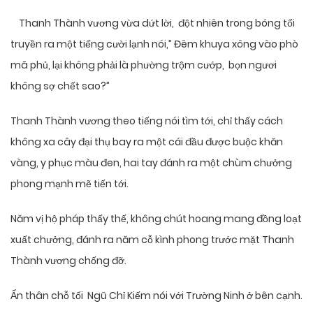
Thanh Thành vương vừa dứt lời, đột nhiên trong bóng tối
truyền ra một tiếng cười lạnh nói,” Đêm khuya xông vào phò
mã phủ, lại không phải là phường trộm cướp, bọn ngươi
không sợ chết sao?”
Thanh Thành vương theo tiếng nói tìm tới, chỉ thấy cách
không xa cây đại thụ bay ra một cái đầu được buộc khăn
vàng, y phục màu đen, hai tay đánh ra một chùm chưởng
phong mạnh mẽ tiến tới.
Năm vị hộ pháp thấy thế, không chút hoang mang đồng loạt
xuất chưởng, đánh ra năm cỗ kình phong trước mặt Thanh
Thành vương chống đỡ.
Ẩn thân chỗ tối Ngũ Chỉ Kiếm nói với Trường Ninh ở bên cạnh.