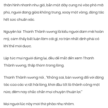
thân hình nhanh như gió, bắn một dây cung nỏ vào phò mã
phủ, người đang giữa không trung, xoay một vòng, động tác
hết sức chuẩn xác.
Nguyên lai Thanh Thành vương là kiểu người đam mê hoàn
mỹ, cảm thấy bất luận làm cái gì, ra trận nhất định phải có
khí thế mới được.
Lập tức mọi người đứng lại, đều để mắt đến xem Thanh
Thành vương, thấp thỏm trong lòng.
Thanh Thành vương nói , “Không sai, bản vương đối với động
tác của các vị rất hài lòng, khởi đầu tốt là thành công một
nửa, đêm nay chắc chắn mọi chuyện thuận lợi.”
Mọi người lúc này mới thở phào nhẹ nhõm.