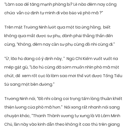
“Làm sao để tăng mạnh phòng bị? Lẽ nào đêm nay công
chúa vẫn cứ định tự mình đi vào bảo vệ phò mã ?”
Trên mặt Trường Ninh lướt qua một tia ửng hồng, biết
không qua mắt được sư phụ, đành phải thẳng thắn đến
cùng, “Không, đêm nay cần sư phụ cùng đồ nhi cùng đi.”
“Ừ, lão hủ đang có ý định này, ” Ngũ Chỉ Kiếm vuốt vuốt ria
mép gật gù, “Lão hủ cũng đã sớm muốn nhìn phò mã một
chút, để xem rốt cục là làm sao mới thể vứt được Tống Tiểu
Sử sang một bên đường.”
Trường Ninh nói, “Đồ nhi càng coi trọng tấm lòng thuần khiết
thiện lương của phò mã hơn.” Nói xong rất nhanh nói sang
chuyện khác, “Thanh Thành vương tự xưng là Võ Lâm Minh
Chủ, lần này vào kinh dẫn theo không ít cao thủ trên giang