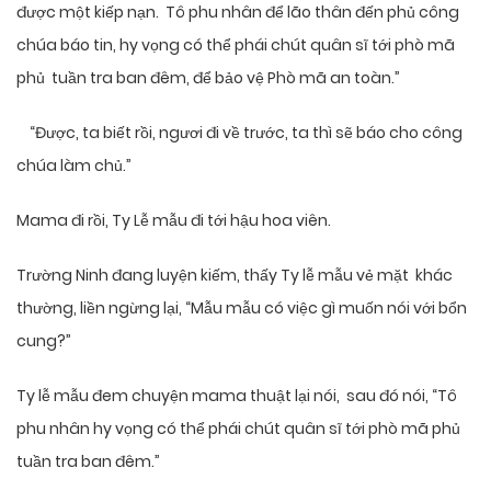
được một kiếp nạn. Tô phu nhân để lão thân đến phủ công
chúa báo tin, hy vọng có thể phái chút quân sĩ tới phò mã
phủ tuần tra ban đêm, để bảo vệ Phò mã an toàn.”
“Được, ta biết rồi, ngươi đi về trước, ta thì sẽ báo cho công
chúa làm chủ.”
Mama đi rồi, Ty Lễ mẫu đi tới hậu hoa viên.
Trường Ninh đang luyện kiếm, thấy Ty lễ mẫu vẻ mặt khác
thường, liền ngừng lại, “Mẫu mẫu có việc gì muốn nói với bổn
cung?”
Ty lễ mẫu đem chuyện mama thuật lại nói, sau đó nói, “Tô
phu nhân hy vọng có thể phái chút quân sĩ tới phò mã phủ
tuần tra ban đêm.”