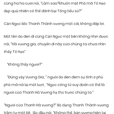
cùng ha ha cười nói, “Làm sao?khuôn mặt Phò mã Tô Hạo
đẹp quả nhiên có thể đánh bại Tống tiểu sử?”
Cận Ngọc liếc Thanh Thành vương một cái, không đáp lời.
Một tên áo đen đi cùng Cận Ngọc một bên không nhịn được
nói, “Hồi vương gia, chuyến đi này của chúng ta chưa nhìn
thấy Tô Hạo”
“Không thấy người?”
“Đúng vậy Vương Gia, ” người áo đen đem sự tình ở phủ
phò mã nói lại một lượt, “Ngọc công tử suy đoán có thể là
người của Thanh Hà Vương hạ thủ trước chúng ta.”
“Người của Thanh Hà vương?” Bộ dạng Thanh Thành vương
trầm tư một lát, lắc đầu nói, “Không thể, bản vương hiện tại