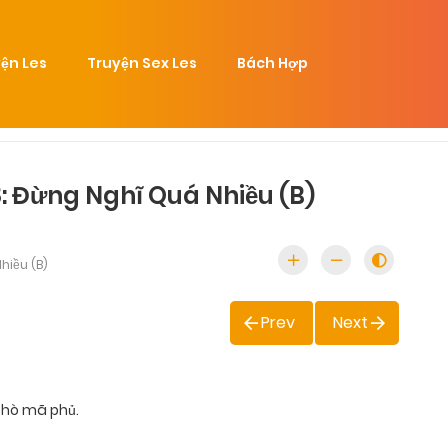
ện Les
Truyện Sex Les
Bách Hợp
: Đừng Nghĩ Quá Nhiều (B)
hiều (B)
Prev
Next
 phò mã phủ.