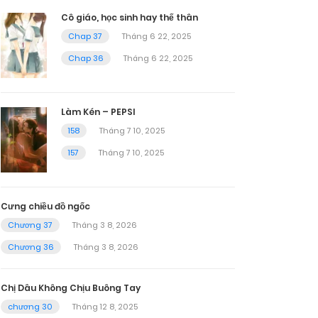
Cô giáo, học sinh hay thế thân
Chap 37
Tháng 6 22, 2025
Chap 36
Tháng 6 22, 2025
Làm Kén – PEPSI
158
Tháng 7 10, 2025
157
Tháng 7 10, 2025
Cưng chiều đồ ngốc
Chương 37
Tháng 3 8, 2026
Chương 36
Tháng 3 8, 2026
Chị Dâu Không Chịu Buông Tay
chương 30
Tháng 12 8, 2025