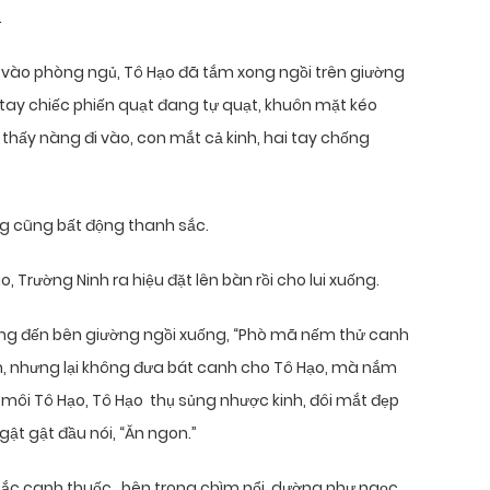
.
i vào phòng ngủ, Tô Hạo đã tắm xong ngồi trên giường
ay chiếc phiến quạt đang tự quạt, khuôn mặt kéo
thấy nàng đi vào, con mắt cả kinh, hai tay chống
g cũng bất động thanh sắc.
 Trường Ninh ra hiệu đặt lên bàn rồi cho lui xuống.
ưng đến bên giường ngồi xuống, “Phò mã nếm thử canh
ếm, nhưng lại không đưa bát canh cho Tô Hạo, mà nắm
ôi Tô Hạo, Tô Hạo thụ sủng nhược kinh, đôi mắt đẹp
ật gật đầu nói, “Ăn ngon.”
sắc canh thuốc, bên trong chìm nổi dường như ngọc