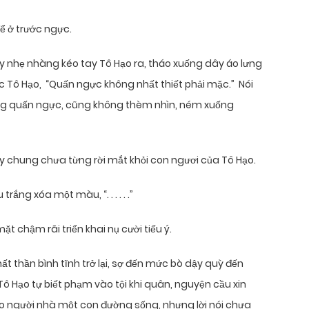
ể ở trước ngực.
 nhẹ nhàng kéo tay Tô Hạo ra, tháo xuống dây áo lưng
c Tô Hạo, “Quấn ngực không nhất thiết phải mặc.” Nói
ng quấn ngực, cũng không thèm nhìn, ném xuống
y chung chưa từng rời mắt khỏi con ngươi của Tô Hạo.
ắng xóa một màu, “. . . . . .”
t chậm rãi triển khai nụ cười tiếu ý.
hất thần bình tĩnh trở lại, sợ đến mức bò dậy quỳ đến
“Tô Hạo tự biết phạm vào tội khi quân, nguyện cầu xin
in cho người nhà một con đường sống, nhưng lời nói chưa