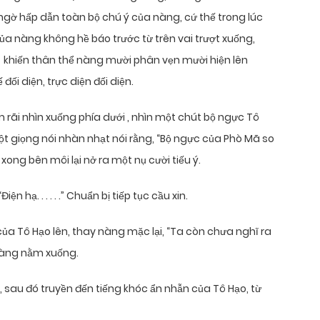
t ngờ hấp dẫn toàn bộ chú ý của nàng, cứ thế trong lúc
ủa nàng không hề báo trước từ trên vai trượt xuống,
 khiến thân thể nàng mười phân vẹn mười hiện lên
ối diện, trực diện đối diện.
rãi nhìn xuống phía dưới , nhìn một chút bộ ngực Tô
t giọng nói nhàn nhạt nói rằng, “Bộ ngực của Phò Mã so
xong bên môi lại nở ra một nụ cười tiếu ý.
iện hạ. . . . . .” Chuẩn bị tiếp tục cầu xin.
của Tô Hạo lên, thay nàng mặc lại, “Ta còn chưa nghĩ ra
 nàng nằm xuống.
 sau đó truyền đến tiếng khóc ẩn nhẫn của Tô Hạo, từ