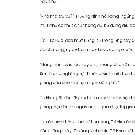
“Điện hạ!”
“Phò mã trở về?” Trường Ninh nói xong ngẩng 
mặt nhỏ có một chút nóng đỏ, bộ dạng dịu dàn
“Ừ, ” Tô Hạo đáp một tiếng, tự trong ống tay áo
đã rất nóng, ngày hôm nay lại vô cùng oi bức
“Hàng năm vào lúc này phụ hoàng đều sẽ ma
Sơn Trang nghỉ ngơi,” Trường Ninh một bên hư
giảng của phò mã tạm nghỉ cũng tốt.”
Tô Hạo gật đầu, “Ngày hôm nay thái tử điện hạ
giảng, đợi đến khi ngày nóng qua đi lại thị giảng
Lúc ăn cơm bởi vì thời tiết oi nóng, Tô Hạo ă
động lông mày, Trường Ninh nhìn Tô Hạo một c