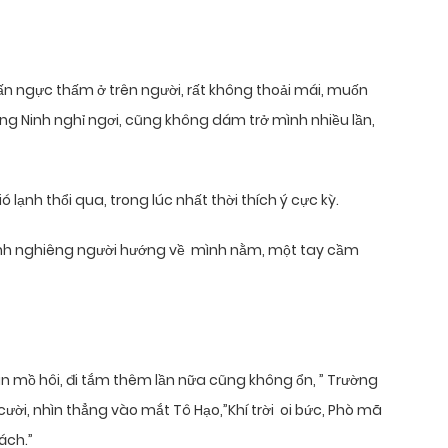
ấn ngực thấm ở trên người, rất không thoải mái, muốn
ng Ninh nghỉ ngơi, cũng không dám trở mình nhiều lần,
ạnh thổi qua, trong lúc nhất thời thích ý cực kỳ.
inh nghiêng người hướng về mình nằm, một tay cầm
 mồ hôi, đi tắm thêm lần nữa cũng không ổn, ” Trường
 cười, nhìn thẳng vào mắt Tô Hạo,”Khí trời oi bức, Phò mã
ách.”