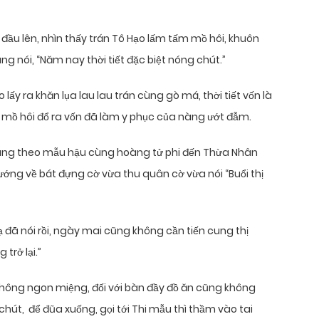
đầu lên, nhìn thấy trán Tô Hạo lấm tấm mồ hôi, khuôn
g nói, “Năm nay thời tiết đặc biệt nóng chút.”
 lấy ra khăn lụa lau lau trán cùng gò má, thời tiết vốn là
, mồ hôi đổ ra vốn đã làm y phục của nàng ướt đẫm.
ng theo mẫu hậu cùng hoàng tử phi đến Thừa Nhân
ớng về bát đựng cờ vừa thu quân cờ vừa nói “Buổi thị
 đã nói rồi, ngày mai cũng không cần tiến cung thị
 trở lại.”
n không ngon miệng, đối với bàn đầy đồ ăn cũng không
hút, để đũa xuống, gọi tới Thi mẫu thì thầm vào tai