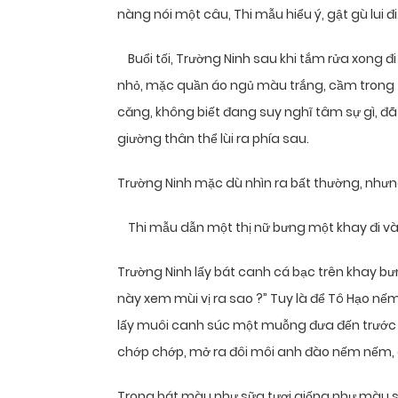
nàng nói một câu, Thi mẫu hiểu ý, gật gù lui đi
Buổi tối, Trường Ninh sau khi tắm rửa xong đ
nhỏ, mặc quần áo ngủ màu trắng, cầm trong t
căng, không biết đang suy nghĩ tâm sự gì, đã 
giường thân thể lùi ra phía sau.
Trường Ninh mặc dù nhìn ra bất thường, nhưn
Thi mẫu dẫn một thị nữ bưng một khay đi vào,
Trường Ninh lấy bát canh cá bạc trên khay b
này xem mùi vị ra sao ?” Tuy là để Tô Hạo n
lấy muôi canh súc một muỗng đưa đến trước m
chớp chớp, mở ra đôi môi anh đào nếm nếm, g
Trong bát màu như sữa tươi giống như màu 