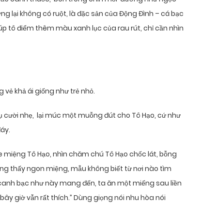
ng lại không có ruột, là đặc sản của Động Đình – cá bạc
úp tô điểm thêm màu xanh lục của rau rút, chỉ cần nhìn
 vẻ khả ái giống như trẻ nhỏ.
nụ cười nhẹ, lại múc một muỗng đút cho Tô Hạo, cứ như
áy.
miệng Tô Hạo, nhìn chăm chú Tô Hạo chốc lát, bỗng
hông thấy ngon miệng, mẫu không biết từ nơi nào tìm
 canh bạc như này mang đến, ta ăn một miếng sau liền
 bây giờ vẫn rất thích.” Dùng giọng nói nhu hòa nói