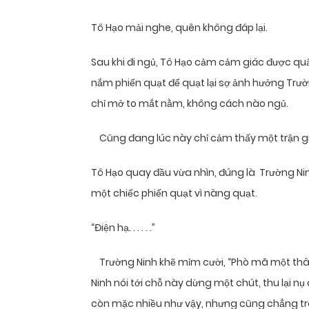
Tô Hạo mải nghe, quên không đáp lại.
Sau khi đi ngủ, Tô Hạo cảm cảm giác được qu
nắm phiến quạt để quạt lại sợ ảnh hưởng Trườ
chỉ mở to mắt nằm, không cách nào ngủ.
Cũng đang lúc này chỉ cảm thấy một trận gió l
Tô Hạo quay đầu vừa nhìn, đúng là Trường N
một chiếc phiến quạt vì nàng quạt.
“Điện hạ. . . . . .”
Trường Ninh khẽ mỉm cười, “Phò mã một thân
Ninh nói tới chỗ này dừng một chút, thu lại nụ
còn mặc nhiều như vậy, nhưng cũng chẳng tr