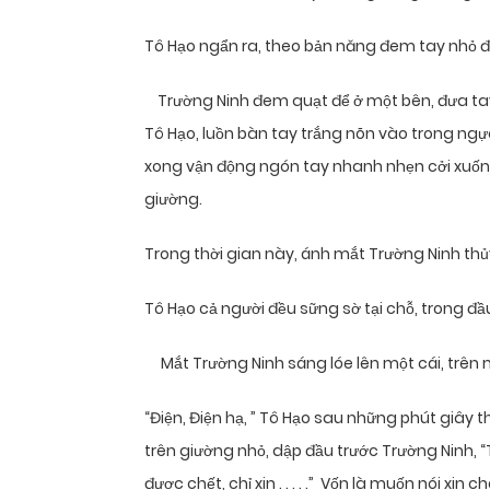
Tô Hạo ngẩn ra, theo bản năng đem tay nhỏ đ
Trường Ninh đem quạt để ở một bên, đưa tay
Tô Hạo, luồn bàn tay trắng nõn vào trong ngự
xong vận động ngón tay nhanh nhẹn cởi xuố
giường.
Trong thời gian này, ánh mắt Trường Ninh thủ
Tô Hạo cả người đều sững sờ tại chỗ, trong đầu tr
Mắt Trường Ninh sáng lóe lên một cái, trên mặ
“Điện, Điện hạ, ” Tô Hạo sau những phút giây t
trên giường nhỏ, dập đầu trước Trường Ninh, 
được chết, chỉ xin . . . . .” Vốn là muốn nói x