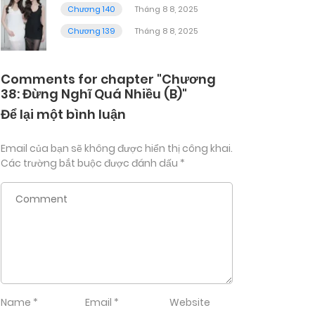
Chương 140
Tháng 8 8, 2025
Chương 139
Tháng 8 8, 2025
Comments for chapter "Chương
38: Đừng Nghĩ Quá Nhiều (B)"
Để lại một bình luận
Email của bạn sẽ không được hiển thị công khai.
Các trường bắt buộc được đánh dấu
*
Name
*
Email
*
Website