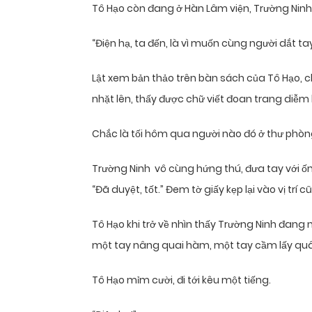
Tô Hạo còn đang ở Hàn Lâm viện, Trường Ninh 
“Điện hạ, ta đến, là vì muốn cùng người dắt ta
Lật xem bản thảo trên bàn sách của Tô Hạo, ch
nhặt lên, thấy được chữ viết đoan trang diễm 
Chắc là tối hôm qua người nào đó ở thư phòng n
Trường Ninh vô cùng hứng thú, đưa tay với ốn
“Đã duyệt, tốt.” Đem tờ giấy kẹp lại vào vị trí cũ
Tô Hạo khi trở về nhìn thấy Trường Ninh đang 
một tay nâng quai hàm, một tay cầm lấy quâ
Tô Hạo mỉm cười, đi tới kêu một tiếng.