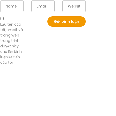
Lưu tên của
tôi, email, và
trang web
trong trình
duyệt này
cho lần bình
luận kế tiếp
của tôi.