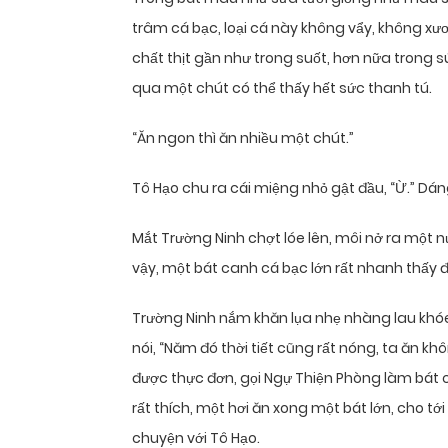
trâm cá bạc, loại cá này không vẩy, không xươ
chất thịt gần như trong suốt, hơn nữa trong s
qua một chút có thể thấy hết sức thanh tú.
“Ăn ngon thì ăn nhiều một chút.”
Tô Hạo chu ra cái miệng nhỏ gật đầu, “Ừ.” Dáng
Mắt Trường Ninh chợt lóe lên, môi nở ra một 
vậy, một bát canh cá bạc lớn rất nhanh thấy đ
Trường Ninh nắm khăn lụa nhẹ nhàng lau khóe 
nói, “Năm đó thời tiết cũng rất nóng, ta ăn k
được thực đơn, gọi Ngự Thiện Phòng làm bát
rất thích, một hơi ăn xong một bát lớn, cho tới
chuyện với Tô Hạo.