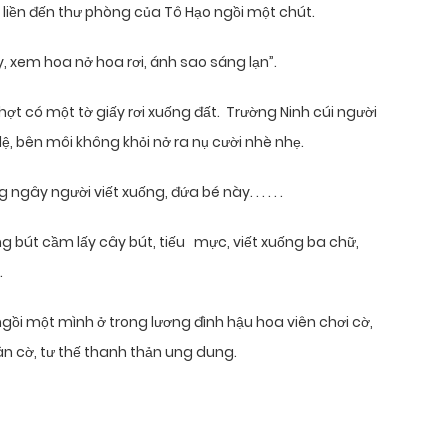
liền đến thư phòng của Tô Hạo ngồi một chút.
y, xem hoa nở hoa rơi, ánh sao sáng lạn”.
ợt có một tờ giấy rơi xuống đất. Trường Ninh cúi người
lệ, bên môi không khỏi nở ra nụ cười nhè nhẹ.
gây người viết xuống, đứa bé này. . . . . .
g bút cầm lấy cây bút, tiếu mực, viết xuống ba chữ,
.
ngồi một mình ở trong lương đình hậu hoa viên chơi cờ,
n cờ, tư thế thanh thản ung dung.