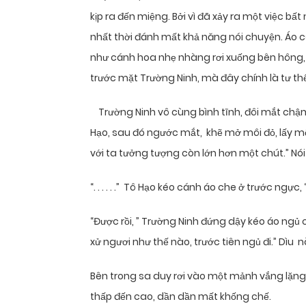
kịp ra đến miệng. Bởi vì đã xảy ra một việc bấ
nhất thời đánh mất khả năng nói chuyện. Áo c
như cánh hoa nhẹ nhàng rơi xuống bên hông,
trước mặt Trường Ninh, mà đây chính là tư thế đ
Trường Ninh vô cùng bình tĩnh, đôi mắt chậm 
Hạo, sau đó ngước mắt, khẽ mở môi đỏ, lấy mộ
với ta tưởng tượng còn lớn hơn một chút.” Nói 
“. . . . . .” Tô Hạo kéo cánh áo che ở trước ngực, “Đ
“Được rồi, ” Trường Ninh đứng dậy kéo áo ngủ 
xử ngươi như thế nào, trước tiên ngủ đi.” Dìu
Bên trong sa duy rơi vào một mảnh vắng lặng,
thấp đến cao, dần dần mất khống chế.