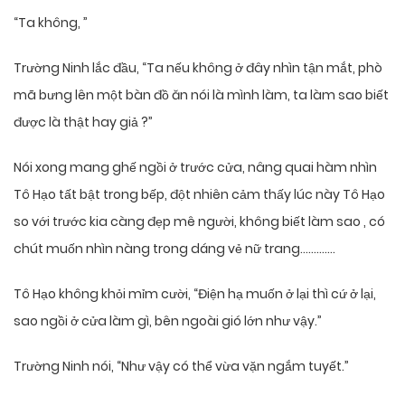
“Ta không, ”
Trường Ninh lắc đầu, “Ta nếu không ở đây nhìn tận mắt, phò
mã bưng lên một bàn đồ ăn nói là mình làm, ta làm sao biết
được là thật hay giả ?”
Nói xong mang ghế ngồi ở trước cửa, nâng quai hàm nhìn
Tô Hạo tất bật trong bếp, đột nhiên cảm thấy lúc này Tô Hạo
so với trước kia càng đẹp mê người, không biết làm sao , có
chút muốn nhìn nàng trong dáng vẻ nữ trang………….
Tô Hạo không khỏi mỉm cười, “Điện hạ muốn ở lại thì cứ ở lại,
sao ngồi ở cửa làm gì, bên ngoài gió lớn như vậy.”
Trường Ninh nói, “Như vậy có thể vừa vặn ngắm tuyết.”