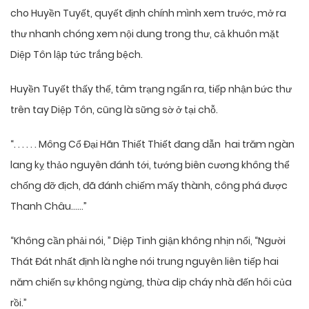
cho Huyền Tuyết, quyết định chính mình xem trước, mở ra
thư nhanh chóng xem nội dung trong thư, cả khuôn mặt
Diệp Tôn lập tức trắng bệch.
Huyền Tuyết thấy thế, tâm trạng ngẩn ra, tiếp nhận bức thư
trên tay Diệp Tôn, cũng là sững sờ ở tại chỗ.
“. . . . . . Mông Cổ Đại Hãn Thiết Thiết đang dẫn hai trăm ngàn
lang kỵ thảo nguyên đánh tới, tướng biên cương không thể
chống đỡ địch, đã đánh chiếm mấy thành, công phá được
Thanh Châu……”
“Không cần phải nói, ” Diệp Tinh giận không nhịn nổi, “Người
Thát Đát nhất định là nghe nói trung nguyên liên tiếp hai
năm chiến sự không ngừng, thừa dịp cháy nhà đến hôi của
rồi.”