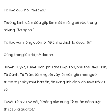
Tô Hạo cười nói, “Sủi cảo.”
Trường Ninh cầm đũa gắp lên một miếng bỏ vào trong
miệng, “Ăn ngon.”
Tô Hạo vui mừng cười nói, “Điện hạ thích là được rồi.”
Cũng trong lúc đó, sở doanh.
Huyền Tuyết, Tuyết Tích, phu thê Diệp Tôn, phu thê Diệp Tinh,
Tử Oánh, Tử Trân, tám người vây lò mà ngồi, mọi người
trước mặt bày một bàn ăn, ăn uống linh đình, chuyện trò vui
vẻ.
Tuyết Tích vui vẻ nói, “Không cần cùng Tề quân đánh trận
thật sự là quá tốt.”