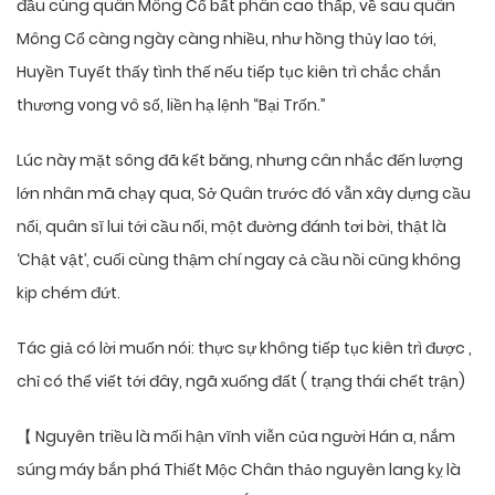
đầu cùng quân Mông Cổ bất phân cao thấp, về sau quân
Mông Cổ càng ngày càng nhiều, như hồng thủy lao tới,
Huyền Tuyết thấy tình thế nếu tiếp tục kiên trì chắc chắn
thương vong vô số, liền hạ lệnh “Bại Trốn.”
Lúc này mặt sông đã kết băng, nhưng cân nhắc đến lượng
lớn nhân mã chạy qua, Sở Quân trước đó vẫn xây dựng cầu
nổi, quân sĩ lui tới cầu nổi, một đường đánh tơi bời, thật là
‘Chật vật’, cuối cùng thậm chí ngay cả cầu nồi cũng không
kịp chém đứt.
Tác giả có lời muốn nói: thực sự không tiếp tục kiên trì được ,
chỉ có thể viết tới đây, ngã xuống đất ( trạng thái chết trận)
【 Nguyên triều là mối hận vĩnh viễn của người Hán a, nắm
súng máy bắn phá Thiết Mộc Chân thảo nguyên lang kỵ là