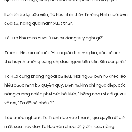
Buổi tối trở lại tiểu viện, Tô Hạo nhìn thấy Trường Ninh ngồi bên
cửa sổ, nâng quai hàm xuất thần.
Tô Hạo khẽ mỉm cười, “Điện hạ đang suy nghĩ gì?”
Trường Ninh xa xôi nói, “Hai người di nương kia, còn cả con
thứ huynh trưởng cùng chị dâu ngươi tiến kiến Bổn cung rồi.”
Tô Hạo cũng không ngoài dự liệu, “Hai người bọn họ khéo léo,
hiểu được nịnh bợ quyền quý, Điện hạ kim chi ngọc diệp, các
nàng đương nhiên phải đến bái kiến, ” bỗng nhớ tới cái gì, vui
vẻ nói, “Ta đã có cháu ?”
Lúc trước nghênh Tô Tranh lúc vào thành, gia quyến đều ở
mặt sau, này đây Tô Hạo vãn chưa để ý đến các nàng.