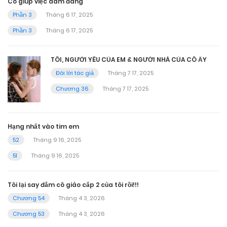
Cô giúp việc dâm đãng
Phần 3
Tháng 6 17, 2025
Phần 3
Tháng 6 17, 2025
TÔI, NGƯỜI YÊU CỦA EM & NGƯỜI NHÀ CỦA CÔ ẤY
Đôi lời tác giả
Tháng 7 17, 2025
Chương 36
Tháng 7 17, 2025
Hạng nhất vào tim em
52
Tháng 9 16, 2025
51
Tháng 9 16, 2025
Tôi lại say đắm cô giáo cấp 2 của tôi rồi!!!
Chương 54
Tháng 4 3, 2026
Chương 53
Tháng 4 3, 2026