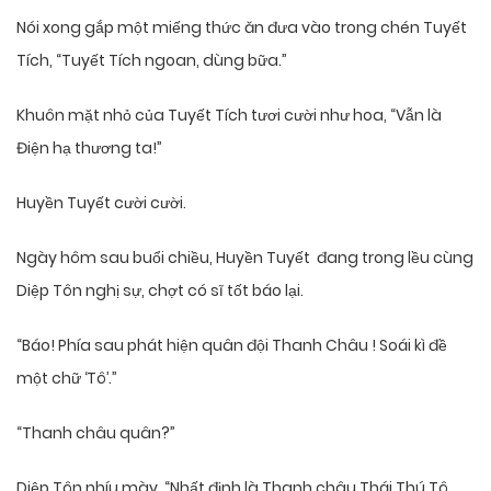
Nói xong gắp một miếng thức ăn đưa vào trong chén Tuyết
Tích, “Tuyết Tích ngoan, dùng bữa.”
Khuôn mặt nhỏ của Tuyết Tích tươi cười như hoa, “Vẫn là
Điện hạ thương ta!”
Huyền Tuyết cười cười.
Ngày hôm sau buổi chiều, Huyền Tuyết đang trong lều cùng
Diệp Tôn nghị sự, chợt có sĩ tốt báo lại.
“Báo! Phía sau phát hiện quân đội Thanh Châu ! Soái kì đề
một chữ ‘Tô’.”
“Thanh châu quân?”
Diệp Tôn nhíu mày, “Nhất định là Thanh châu Thái Thú Tô