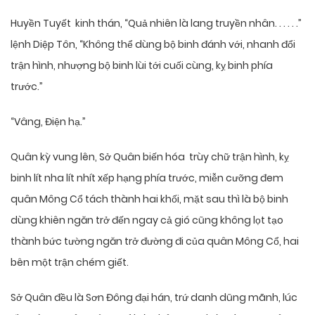
Huyền Tuyết kinh thán, “Quả nhiên là lang truyền nhân. . . . . .”
lệnh Diệp Tôn, “Không thể dùng bộ binh đánh với, nhanh đổi
trận hình, nhượng bộ binh lùi tới cuối cùng, kỵ binh phía
trước.”
“Vâng, Điện hạ.”
Quân kỳ vung lên, Sở Quân biến hóa trùy chữ trận hình, kỵ
binh lít nha lít nhít xếp hạng phía trước, miễn cưỡng đem
quân Mông Cổ tách thành hai khối, mặt sau thì là bộ binh
dùng khiên ngăn trở đến ngay cả gió cũng không lọt tạo
thành bức tường ngăn trở đường đi của quân Mông Cổ, hai
bên một trận chém giết.
Sở Quân đều là Sơn Đông đại hán, trứ danh dũng mãnh, lúc