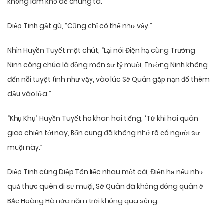
không làm khó dễ chúng ta.”
Diệp Tinh gật gù, “Cũng chỉ có thể như vậy.”
Nhìn Huyền Tuyết một chút, “Lại nói Điện hạ cùng Trường
Ninh công chúa là đồng môn sư tỷ muội, Trường Ninh không
đến nỗi tuyệt tình như vậy, vào lúc Sở Quân gặp nạn đổ thêm
dầu vào lửa.”
“Khụ Khụ” Huyền Tuyết ho khan hai tiếng, “Từ khi hai quân
giao chiến tới nay, Bổn cung đã không nhớ rõ có người sư
muội này.”
Diệp Tinh cùng Diệp Tôn liếc nhau một cái, Điện hạ nếu như
quả thực quên đi sư muội, Sở Quân đã không đóng quân ở
Bắc Hoàng Hà nửa năm trời không qua sông.