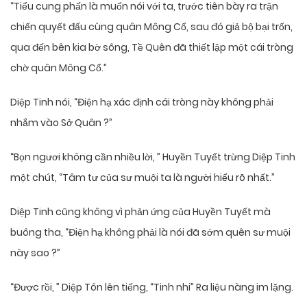
“Tiểu cung phấn là muốn nói với ta, trước tiên bày ra trận
chiến quyết đấu cùng quân Mông Cổ, sau đó giả bộ bại trốn,
qua đến bên kia bờ sông, Tề Quên đã thiết lập một cái tròng
chờ quân Mông Cổ.”
Diệp Tinh nói, “Điện hạ xác định cái tròng này không phải
nhắm vào Sở Quân ?”
“Bọn ngươi không cần nhiều lời, ” Huyền Tuyết trừng Diệp Tinh
một chút, “Tâm tư của sư muội ta là người hiểu rõ nhất.”
Diệp Tinh cũng không vì phản ứng của Huyền Tuyết mà
buông tha, “Điện hạ không phải là nói đã sớm quên sư muội
này sao ?”
“Được rồi, ” Diệp Tôn lên tiếng, “Tinh nhi” Ra liệu nàng im lặng.