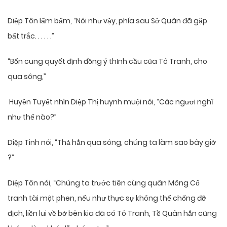
Diệp Tôn lẩm bẩm, “Nói như vậy, phía sau Sở Quân đã gặp
bất trắc. . . . . .”
“Bổn cung quyết định đồng ý thỉnh cầu của Tô Tranh, cho
qua sông,”
Huyền Tuyết nhìn Diệp Thị huynh muội nói, “Các ngươi nghĩ
như thế nào?”
Diệp Tinh nói, “Thả hắn qua sông, chúng ta làm sao bây giờ
?”
Diệp Tôn nói, “Chúng ta trước tiên cùng quân Mông Cổ
tranh tài một phen, nếu như thực sự không thể chống đỡ
địch, liền lui về bờ bên kia đã có Tô Tranh, Tề Quân hẳn cũng