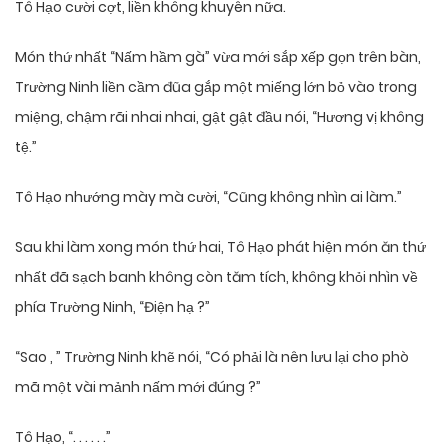
Tô Hạo cười cợt, liền không khuyên nữa.
Món thứ nhất “Nấm hầm gà” vừa mới sắp xếp gọn trên bàn,
Trường Ninh liền cầm đũa gắp một miếng lớn bỏ vào trong
miệng, chậm rãi nhai nhai, gật gật đầu nói, “Hương vị không
tệ.”
Tô Hạo nhướng mày mà cười, “Cũng không nhìn ai làm.”
Sau khi làm xong món thứ hai, Tô Hạo phát hiện món ăn thứ
nhất đã sạch banh không còn tăm tích, không khỏi nhìn về
phía Trường Ninh, “Điện hạ ?”
“Sao , ” Trường Ninh khẽ nói, “Có phải là nên lưu lại cho phò
mã một vài mảnh nấm mới đúng ?”
Tô Hạo, “. . . . . .”