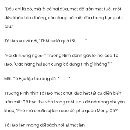
“Đâu chỉ là có, mà là có hai đứa, một đã tròn một tuổi, một
đứa khác tám tháng, còn đang có một đứa trong bụng nhị
tẩu.”
Tô Hạo vui vẻ nói, “Thật sự là quá tốt. . . . . .”
“Hai di nương ngươi ” Trường Ninh đánh gãy lời nói của Tô
Hạo, “Các nàng hỏi Bổn cung ‘có động tĩnh gì không?’ “
Mặt Tô Hạo lập tức ửng đỏ, “. . . . . .”
Trường Ninh nhìn Tô Hạo một chút, đưa hết tất cả diễn biến
trên mặt Tô Hạo thu vào trong mắt, sau đó nói sang chuyện
khác, “Phò mã chuẩn bị làm sao đối phó quân Mông Cổ?”
Tô Hạo liền mang đối sách nói lại một lần.