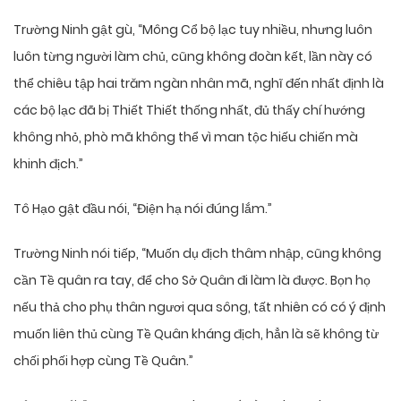
Trường Ninh gật gù, “Mông Cổ bộ lạc tuy nhiều, nhưng luôn
luôn từng người làm chủ, cũng không đoàn kết, lần này có
thể chiêu tập hai trăm ngàn nhân mã, nghĩ đến nhất định là
các bộ lạc đã bị Thiết Thiết thống nhất, đủ thấy chí hướng
không nhỏ, phò mã không thể vì man tộc hiếu chiến mà
khinh địch.”
Tô Hạo gật đầu nói, “Điện hạ nói đúng lắm.”
Trường Ninh nói tiếp, “Muốn dụ địch thâm nhập, cũng không
cần Tề quân ra tay, để cho Sở Quân đi làm là được. Bọn họ
nếu thả cho phụ thân ngươi qua sông, tất nhiên có có ý định
muốn liên thủ cùng Tề Quân kháng địch, hẳn là sẽ không từ
chối phối hợp cùng Tề Quân.”