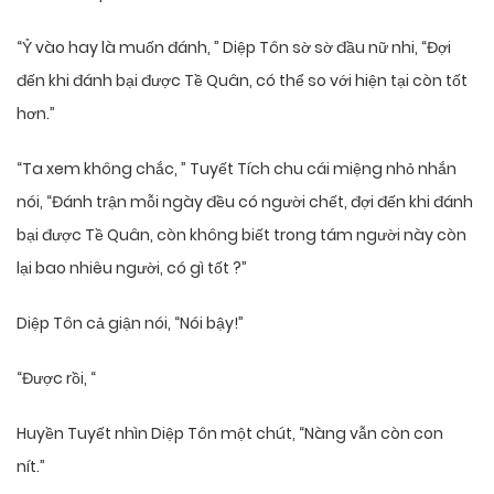
“Ỷ vào hay là muốn đánh, ” Diệp Tôn sờ sờ đầu nữ nhi, “Đợi
đến khi đánh bại được Tề Quân, có thể so với hiện tại còn tốt
hơn.”
“Ta xem không chắc, ” Tuyết Tích chu cái miệng nhỏ nhắn
nói, “Đánh trận mỗi ngày đều có người chết, đợi đến khi đánh
bại được Tề Quân, còn không biết trong tám người này còn
lại bao nhiêu người, có gì tốt ?”
Diệp Tôn cả giận nói, “Nói bậy!”
“Được rồi, “
Huyền Tuyết nhìn Diệp Tôn một chút, “Nàng vẫn còn con
nít.”