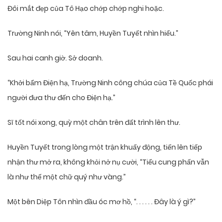
Đôi mắt đẹp của Tô Hạo chớp chớp nghi hoặc.
Trường Ninh nói, “Yên tâm, Huyền Tuyết nhìn hiểu.”
Sau hai canh giờ. Sở doanh.
“Khởi bẩm Điện hạ, Trường Ninh công chúa của Tề Quốc phái
người đưa thư đến cho Điện hạ.”
Sĩ tốt nói xong, quỳ một chân trên đất trình lên thư.
Huyền Tuyết trong lòng một trận khuấy động, tiến lên tiếp
nhận thư mở ra, không khỏi nở nụ cười, “Tiểu cung phấn vẫn
là như thế một chữ quý như vàng.”
Một bên Diệp Tôn nhìn đầu óc mơ hồ, “. . . . . . Đây là ý gì?”