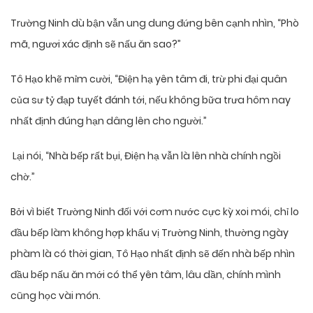
Trường Ninh dù bận vẫn ung dung đứng bên cạnh nhìn, “Phò
mã, ngươi xác định sẽ nấu ăn sao?”
Tô Hạo khẽ mỉm cười, “Điện hạ yên tâm đi, trừ phi đại quân
của sư tỷ đạp tuyết đánh tới, nếu không bữa trưa hôm nay
nhất định đúng hạn dâng lên cho người.”
Lại nói, “Nhà bếp rất bụi, Điện hạ vẫn là lên nhà chính ngồi
chờ.”
Bởi vì biết Trường Ninh đối với cơm nước cực kỳ xoi mói, chỉ lo
đầu bếp làm không hợp khẩu vị Trường Ninh, thường ngày
phàm là có thời gian, Tô Hạo nhất định sẽ đến nhà bếp nhìn
đầu bếp nấu ăn mới có thể yên tâm, lâu dần, chính mình
cũng học vài món.