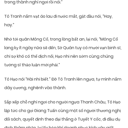
trong thành nghỉ ngơi rồi nói.”
Tô Tranh nắm vạt áo lau đi nước mắt, gật đầu nói, “Hay,
hay.”
Nhớ tới quân Mông Cổ, trong lòng bất an, lại nói, “Mông Cổ
lang kỵ ít ngày nữa sẽ đến, Sở Quân tuy có mười vạn binh sĩ,
chỉ sợ khó có thể địch nổi, Hạo nhi nên sớm cùng chúng
tướng sĩ thảo luận mới phải.”
Tô Hạo nói “Hài nhi biết.” Đỡ Tô Tranh lên ngựa, tự mình nắm
dây cương, nghênh vào thành.
Sắp xếp chỗ nghỉ ngơi cho người ngựa Thanh Châu, Tô Hạo
lập tức cho gọi Giang Tuấn cùng một số người thương nghị
đối sách, quyết định theo đại thắng ở Tuyết Y cốc, đi đầu dụ
địch thâm nhập, lại lấy hỏa khí doanh phục kích vây giết.