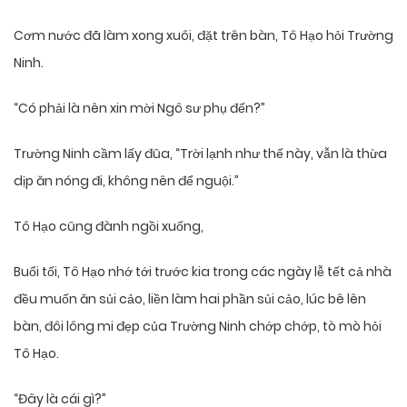
Cơm nước đã làm xong xuôi, đặt trên bàn, Tô Hạo hỏi Trường
Ninh.
“Có phải là nên xin mời Ngô sư phụ đến?”
Trường Ninh cầm lấy đũa, “Trời lạnh như thế này, vẫn là thừa
dịp ăn nóng đi, không nên để nguội.”
Tô Hạo cũng đành ngồi xuống,
Buổi tối, Tô Hạo nhớ tới trước kia trong các ngày lễ tết cả nhà
đều muốn ăn sủi cảo, liền làm hai phần sủi cảo, lúc bê lên
bàn, đôi lông mi đẹp của Trường Ninh chớp chớp, tò mò hỏi
Tô Hạo.
“Đây là cái gì?”