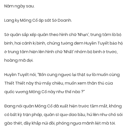
Năm ngày sau.
Lang kỵ Mông Cổ áp sát Sở Doanh.
Sở quân sắp xếp quân theo hình chữ ‘Nhạn’, trung tâm là bộ
binh, hai cánh kị binh, chúng tướng đem Huyền Tuyết bảo hộ
ở trung tâm hiện lên hình chữ ‘Nhất’ nhóm bộ binh ở trước,
hoàng mã đợi.
Huyền Tuyết nói, “Bổn cung ngược lại thật sự là muốn cùng
Thiết Thiết này thử mấy chiêu, muốn xem thân thủ của
quốc vương Mông Cổ này như thế nào ?”
Đang nói quân Mông Cổ đã xuất hiện trước tầm mắt, không
có bất kỳ trận pháp, quân sĩ quơ dao bầu, hú lên như chó sói
gào thét, đầy khắp núi đồi, phóng ngựa mãnh liệt mà tới.