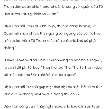
Tranh dẫn quân phía trước, chuẩn bị cùng với quân của Tô
Hạo trước sau tập kích Sở Quân.”
Diệp Tinh nói, “Như quả như vậy, thực là đáng lo ngại, Sở
Quân hiện nay chỉ có thể ngang tài ngang sức với Tô Hạo,
hiện tại lại thêm Tô Tranh xuất hiện chỉ sợ là khó có phần
thắng.”
Huyền Tuyết vừa muốn hỏi đối phương có bao nhiêu người,
lại có sĩ tốt phi tới báo, “Thanh châu Thái Thú Tô Tranh đưa
tới một mật thư ! Xin mời Điện hạ xem qua!”
Diệp Tinh nói, “Kẻ thù gặp mặt đặc biệt đỏ mắt, hắn đưa thư
làm gì ? Sẽ không phải hạ độc trong thư chứ ?”
Diệp Tôn cũng cảm thấy nghi hoặc, vì là bảo đảm an toàn