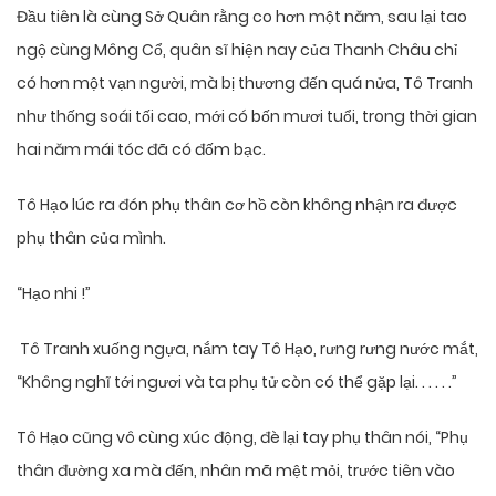
Đầu tiên là cùng Sở Quân rằng co hơn một năm, sau lại tao
ngộ cùng Mông Cổ, quân sĩ hiện nay của Thanh Châu chỉ
có hơn một vạn người, mà bị thương đến quá nửa, Tô Tranh
như thống soái tối cao, mới có bốn mươi tuổi, trong thời gian
hai năm mái tóc đã có đốm bạc.
Tô Hạo lúc ra đón phụ thân cơ hồ còn không nhận ra được
phụ thân của mình.
“Hạo nhi !”
Tô Tranh xuống ngựa, nắm tay Tô Hạo, rưng rưng nước mắt,
“Không nghĩ tới ngươi và ta phụ tử còn có thể gặp lại. . . . . .”
Tô Hạo cũng vô cùng xúc động, đè lại tay phụ thân nói, “Phụ
thân đường xa mà đến, nhân mã mệt mỏi, trước tiên vào