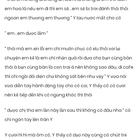
em hứa là nếu em đi thì em sẽ…em sẽ bị trời đánh thôi thôi
ngoan em thương em thương ” Y lau nước mắt cho cô
” em…em được lắm ”
” thôi mà em xin lỗi em chỉ muốn chọc cô xíu thôi với lại
chuyện em kể là em chỉ nhận quà rồi đưa cho bạn cùng bàn
thôi à bạn cùng bàn là con trai á nên không sao đâu, đi cafe
thì chỉ ngồi đối diện chứ không sát bên như vậy ” Y vừa nói
vừa diễn tay hành động tay cho cô coi, Y thấy cô có cười
nên kể tiếp đến khi cô ngừng khóc thì thôi
” được chị tha em lần này lần sau thì không có đâu nha ” cô
chỉ ngón tay lên trán Y
Y cười hì hì mà ôm cô, Y thấy cô dạo này cũng có chút trẻ