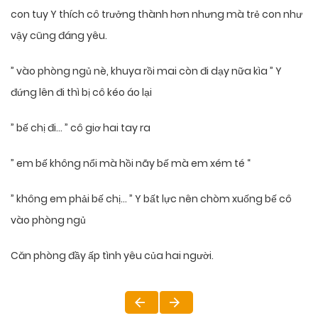
con tuy Y thích cô trưởng thành hơn nhưng mà trẻ con như
vậy cũng đáng yêu.
” vào phòng ngủ nè, khuya rồi mai còn đi dạy nữa kìa ” Y
đứng lên đi thì bị cô kéo áo lại
” bế chị đi… ” cô giơ hai tay ra
” em bế không nổi mà hồi nãy bế mà em xém té “
” không em phải bế chị… ” Y bất lực nên chòm xuống bế cô
vào phòng ngủ
Căn phòng đầy ấp tình yêu của hai người.