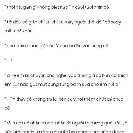
” thôi nè, giận gì không biết nữa ” Y cười tươi nhìn cô
” tôi đâu có giận chỉ tại chỉ tại mấy người thôi đó ” cô xoay
mặt chỗ khác
” nói có xíu à sao giận òi ” Y dụi dụi đầu vào bụng cô
” … “
” à nè em kể chuyện cho nghe, vào trường á có bạn kia thích
em, lần nào gặp mặt cũng tặng bánh sữa cho em hết á ”
” … ” Y thấy cô không trả lời nên cố ý nói thêm chút để chọc
cô
” rồi á em có nhận á nha, nhận rồi người ta mừng quá trời…, à
còn nữa người ta rủ em đi cafe học chung em cũng đi học