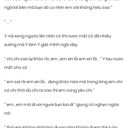
ngồi kế bên mà bạn đó cứ nhìn em vài không hiểu sao ”
” … “
Y nói xong ngước lên nhìn cô thì nước mắt cô đã nhiễu
xuống má Y làm Y giật mình ngồi dậy.
” chị chị sao lại khóc rồi, em…em xin lỗi em xin lỗi… ” Y lau nước
mắt cho cô
” em sai rồi em xin lỗi… đừng khóc nữa mà trong lòng em chỉ
có chị thôi dù chị ra sao thì em cũng yêu chị “
” em…em mà đi với người bạn kia đi ” giọng cô nghẹn ngào
nói
” thôi em không đi không đi nữa nha không đi em thề luôn