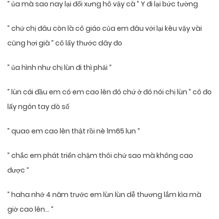
” ủa mà sao nay lại đổi xưng hô vậy cà ” Y đi lại bức tường
” chứ chị đâu còn là cô giáo của em đâu với lại kêu vậy vài
cũng hơi già ” cô lấy thước dây đo
” ủa hình như chị lùn đi thì phải “
” lùn cái đầu em có em cao lên đó chứ ở đó nói chị lùn ” cô đo
lấy ngón tay dò số
” quao em cao lên thật rồi nè 1m65 lun “
” chắc em phát triển chậm thôi chứ sao mà không cao
được “
” haha nhớ 4 năm trước em lùn lùn dễ thương lắm kìa mà
giờ cao lên… “