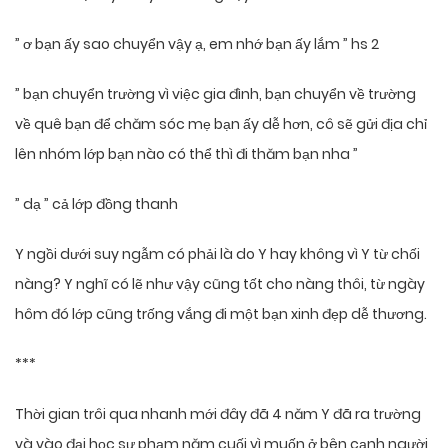
” ơ bạn ấy sao chuyển vậy ạ, em nhớ bạn ấy lắm ” hs 2
” bạn chuyển trường vì việc gia đình, bạn chuyển về trường
về quê bạn để chăm sóc mẹ bạn ấy dễ hơn, cô sẽ gửi địa chỉ
lên nhóm lớp bạn nào có thể thì đi thăm bạn nha ”
” dạ ” cả lớp đồng thanh
Y ngồi dưới suy ngẫm có phải là do Y hay không vì Y từ chối
nàng? Y nghĩ có lẽ như vậy cũng tốt cho nàng thôi, từ ngày
hôm đó lớp cũng trống vắng đi một bạn xinh đẹp dễ thương.
***
Thời gian trôi qua nhanh mới đây đã 4 năm Y đã ra trường
và vào đại học sư phạm năm cuối vì muốn ở bên cạnh người