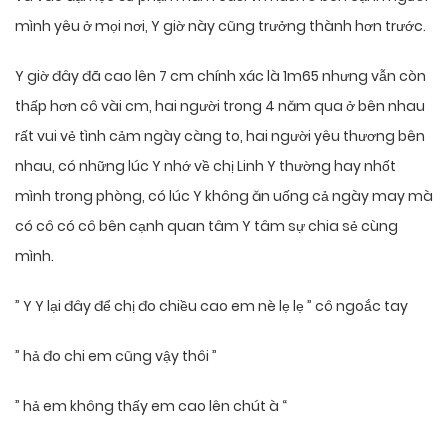
mình yêu ở mọi nơi, Y giờ này cũng trưởng thành hơn trước.
Y giờ đây đã cao lên 7 cm chính xác là 1m65 nhưng vẫn còn
thấp hơn cô vài cm, hai người trong 4 năm qua ở bên nhau
rất vui vẻ tình cảm ngày càng to, hai người yêu thương bên
nhau, có những lúc Y nhớ về chị Linh Y thường hay nhốt
mình trong phòng, có lúc Y không ăn uống cả ngày may mà
có cô có cô bên cạnh quan tâm Y tâm sự chia sẻ cùng
mình.
” Y Y lại đây để chị đo chiều cao em nè lẹ lẹ ” cô ngoắc tay
” hả đo chi em cũng vậy thôi ”
” hả em không thấy em cao lên chút à “