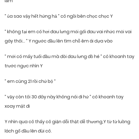
lắm
” ủa sao vậy hết hứng hả ” cô ngồi bên chọc chọc Y
” không tại em có hơi đau lưng mỏi gối đau vai nhức mỏi vai
gáy thôi… ” Y ngước đầu lên tìm chỗ êm ái dựa vào
” mới có mấy tuổi đầu mà đòi đau lưng đồ hé ” cô khoanh tay
trước ngực nhìn Y
” em cũng 21 rồi chứ bộ “
” vậy còn tôi 30 đây này không nói đi hứ ” cô khoanh tay
xoay mặt đi
Y nhìn qua cô thấy cô giận dỗi thật dễ thương,Y từ từ luồng
lách gố đầu lên đùi cô.