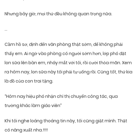
Nhưng bây giờ, mọi thứ đều không quan trọng nữa.
…
Cầm hồ sơ, định đến văn phòng thật sớm, để không phải
thấy em. Ai ngờ vào phòng có người sớm hơn, lớp phó đặt
lon sữa lên bàn em, nháy mắt với tôi, rồi cười thỏa mãn. Xem
ra hôm nay, lon sữa này tôi phải tự uống rồi. Cũng tốt, thứ kia
là đồ của con trai tặng.
“Hôm nay hiệu phó nhận chỉ thị chuyển công tác, qua
trường khác làm giáo viên”
Khi tôi nghe loáng thoáng tin này, tôi cũng giật mình. Thật
có năng xuất nha.!!!!