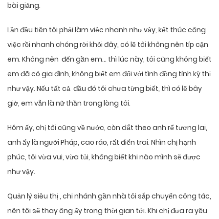
bài giảng.
Lần đầu tiên tôi phải làm việc nhanh như vậy, kết thúc công
việc rồi nhanh chóng rời khỏi đây, có lẽ tôi không nên típ cận
em. Không nên đến gần em… thì lúc này, tôi cũng không biết
em đã có gia đình, không biết em đối với tình đồng tính kỳ thị
như vậy. Nếu tất cả đầu đó tôi chưa từng biết, thì có lẽ bây
giờ, em vẫn là nữ thần trong lòng tôi.
Hôm ấy, chị tôi cũng về nước, còn dắt theo anh rể tương lai,
anh ấy là người Pháp, cao ráo, rất điển trai. Nhìn chị hạnh
phúc, tôi vừa vui, vừa tủi, không biết khi nào mình sẽ được
như vậy.
Quản lý siêu thị , chi nhánh gần nhà tôi sắp chuyển công tác,
nên tôi sẽ thay ông ấy trong thời gian tới. Khi chị đưa ra yêu