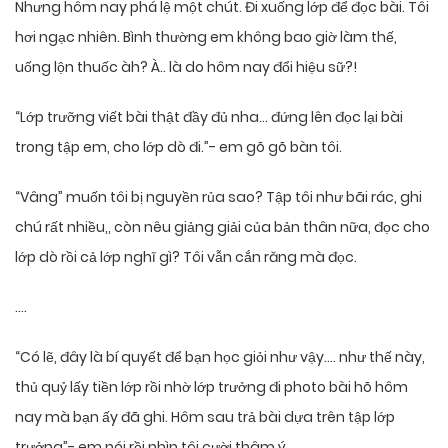
Nhưng hôm nay phá lệ một chút. Đi xuống lớp để đọc bài. Tôi
hơi ngạc nhiên. Bình thường em không bao giờ làm thế,
uống lộn thuốc àh? À.. là do hôm nay đổi hiệu sữ?!
“Lớp trưỡng viết bài thật đầy đủ nha… đứng lên đọc lại bài
trong tập em, cho lớp dò đi.”- em gõ gõ bàn tôi.
“Vâng” muốn tôi bị nguyền rủa sao? Tập tôi như bãi rác, ghi
chú rất nhiều,, còn nêu giảng giải của bản thân nữa, đọc cho
lớp dò rồi cả lớp nghĩ gì? Tôi vẫn cắn răng mà đọc.
….
“Có lẽ, đây là bí quyết để bạn học giỏi như vậy…. như thế này,
thủ quỷ lấy tiền lớp rồi nhờ lớp trưởng đi photo bài hõ hôm
nay mà bạn ấy đã ghi. Hôm sau trả bài dựa trên tập lớp
trưởng”- em nói rồi nhìn tôi cười thâm ý.