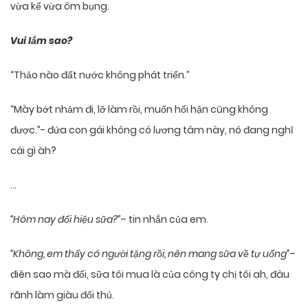
vừa kể vừa ôm bụng.
Vui lắm sao?
“Thảo nào đất nước không phát triển.”
“Mày bớt nhảm đi, lỡ làm rồi, muốn hối hận cũng không
được.”- đứa con gái không có lương tâm này, nó đang nghĩ
cái gì àh?
…
“Hôm nay đổi hiệu sữa?”
– tin nhắn của em.
“Không, em thấy có người tặng rồi, nên mang sữa về tự uống”
–
điên sao mà đổi, sữa tôi mua là của công ty chị tôi ah, đâu
rãnh làm giàu đối thủ.