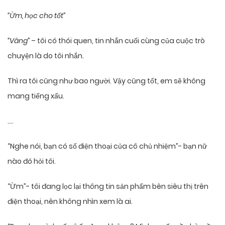
“Ừm, học cho tốt”
“Vâng”
– tôi có thói quen, tin nhắn cuối cùng của cuộc trò
chuyện là do tôi nhắn.
Thì ra tôi cũng như bao người. Vậy cũng tốt, em sẽ không
mang tiếng xấu.
….
“Nghe nói, bạn có số điện thoại của cô chủ nhiệm”- bạn nữ
nào đó hỏi tôi.
“Ừm”- tôi đang lọc lại thông tin sản phẩm bên siêu thị trên
điện thoại, nên không nhìn xem là ai.