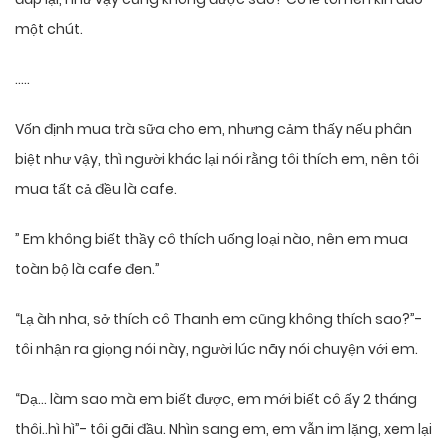
một chút.
…..
Vốn định mua trà sữa cho em, nhưng cảm thấy nếu phân
biệt như vậy, thì người khác lại nói rằng tôi thích em, nên tôi
mua tất cả đều là cafe.
” Em không biết thầy cô thích uống loại nào, nên em mua
toàn bộ là cafe đen.”
“Lạ àh nha, sở thích cô Thanh em cũng không thích sao?”-
tôi nhận ra giọng nói này, người lúc nãy nói chuyện với em.
“Dạ… làm sao mà em biết được, em mới biết cô ấy 2 tháng
thôi..hì hì”- tôi gãi đầu. Nhìn sang em, em vẫn im lặng, xem lại