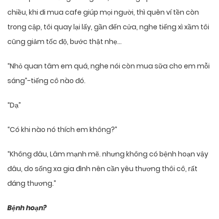
chiều, khi đi mua cafe giúp mọi người, thì quên ví tền còn
trong cập, tôi quay lại lấy, gần đến cửa, nghe tiếng xì xầm tôi
cũng giảm tốc độ, bước thật nhẹ…
“Nhỏ quan tâm em quá, nghe nói còn mua sữa cho em mỗi
sáng”-tiếng cô nào đó.
“Dạ”
“Có khi nào nó thích em không?”
“Không đâu, Lâm mạnh mẽ. nhưng không có bệnh hoạn vậy
đâu, do sống xa gia đình nên cần yêu thương thôi cô, rất
đáng thương.”
Bệnh hoạn?