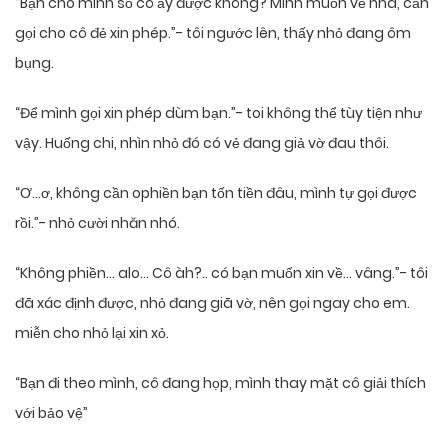
“Bạn cho mình số cô ấy được không? Mình muốn về nhà, cần
gọi cho cô đẻ xin phép.”- tôi ngước lên, thấy nhỏ đang ôm
bụng.
“Để mình gọi xin phép dùm bạn.”- toi không thể tùy tiện như
vậy. Huống chi, nhìn nhỏ đó có vẻ đang giả vờ đau thôi.
“Ơ…ơ, không cần ophiền bạn tốn tiền đâu, mình tự gọi được
rồi.”- nhỏ cười nhăn nhó.
“Không phiền… alo… Cô àh?.. có bạn muốn xin về… vâng.”- tôi
đã xác định được, nhỏ đang giã vờ, nên gọi ngay cho em.
miễn cho nhỏ lại xin xỏ.
“Bạn đi theo mình, cô đang họp, mình thay mặt cô giải thích
với bảo vệ”