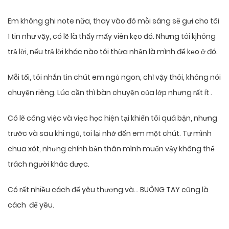
Em không ghi note nữa, thay vào đó mỗi sáng sẽ gưi cho tôi
1 tin như vậy, có lẽ là thấy mấy viên kẹo đó. Nhưng tôi kjhông
trả lời, nếu trả lời khác nào tôi thừa nhận là mình để kẹo ở đó.
Mỗi tối, tôi nhắn tin chút em ngủ ngon, chỉ vậy thôi, không nói
chuyện riêng. Lúc cần thì bàn chuyện của lớp nhưng rất ít .
Có lẽ công việc và viẹc học hiện tại khiến tôi quá bận, nhưng
trước và sau khi ngủ, toi lại nhớ đến em một chút. Tự mình
chua xót, nhưng chính bản thân mình muốn vậy không thể
trách người khác được.
Có rất nhiều cách để yêu thương và… BUÔNG TAY cũng là
cách để yêu.