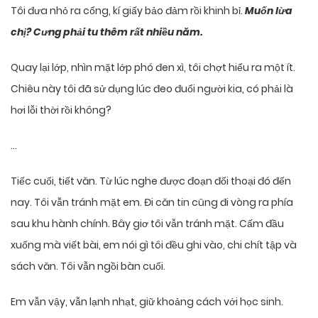
Tôi đưa nhỏ ra cổng, kí giấy bảo đảm rồi khinh bỉ.
Muốn lừa
chị? Cưng phải tu thêm rất nhiều năm.
Quay lại lớp, nhìn mặt lớp phó đen xì, tôi chợt hiểu ra một ít.
Chiêu này tôi đã sử dụng lúc đeo đuổi người kia, có phải là
hơi lỗi thời rồi không?
…
Tiếc cuối, tiết văn. Từ lúc nghe được đoạn đối thoại đó đến
nay. Tôi vẫn tránh mặt em. Đi căn tin cũng đi vòng ra phía
sau khu hành chính. Bây giơ tôi vẫn tránh mặt. Cấm đầu
xuống mà viết bài, em nói gì tôi đều ghi vào, chi chít tập và
sách văn. Tôi vẫn ngồi bàn cuối.
Em vẫn vậy, vẫn lạnh nhạt, giữ khoảng cách với học sinh.