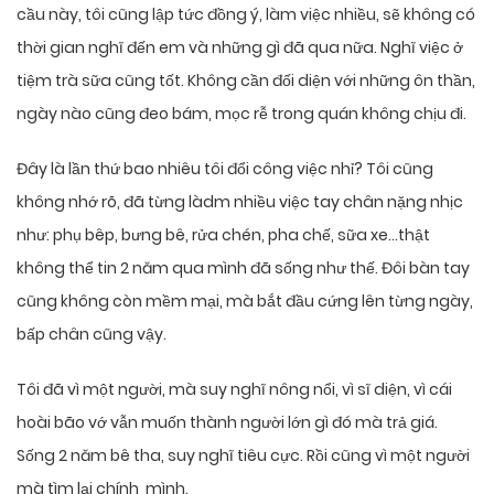
cầu này, tôi cũng lập tức đồng ý, làm việc nhiều, sẽ không có
thời gian nghĩ đến em và những gì đã qua nữa. Nghĩ việc ở
tiệm trà sữa cũng tốt. Không cần đối diện với những ôn thần,
ngày nào cũng đeo bám, mọc rễ trong quán không chịu đi.
Đây là lần thứ bao nhiêu tôi đổi công việc nhỉ? Tôi cũng
không nhớ rõ, đã từng làdm nhiều việc tay chân nặng nhịc
như: phụ bêp, bưng bê, rửa chén, pha chế, sữa xe…thật
không thể tin 2 năm qua mình đã sống như thế. Đôi bàn tay
cũng không còn mềm mại, mà bắt đầu cứng lên từng ngày,
bấp chân cũng vậy.
Tôi đã vì một người, mà suy nghĩ nông nổi, vì sĩ diện, vì cái
hoài bão vớ vẫn muốn thành người lớn gì đó mà trả giá.
Sống 2 năm bê tha, suy nghĩ tiêu cực. Rồi cũng vì một người
mà tìm lại chính mình.