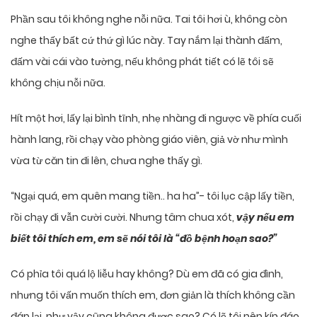
Phần sau tôi không nghe nỗi nữa. Tai tôi hơi ù, không còn
nghe thấy bất cứ thứ gì lúc này. Tay nắm lại thành đấm,
đấm vài cái vào tường, nếu không phát tiết có lẽ tôi sẽ
không chịu nỗi nữa.
Hít một hơi, lấy lại bình tĩnh, nhẹ nhàng đi ngược về phía cuối
hành lang, rồi chạy vào phòng giáo viên, giả vờ như mình
vừa từ căn tin đi lên, chưa nghe thấy gì.
“Ngại quá, em quên mang tiền.. ha ha”- tôi lục cập lấy tiền,
rồi chạy đi vẫn cười cười. Nhưng tâm chua xót,
vậy nếu em
biết tôi thích em, em sẽ nói tôi là “đồ bệnh hoạn sao?”
Có phỉa tôi quá lộ liễu hay không? Dù em đã có gia đình,
nhưng tôi vấn muốn thích em, đơn giản là thích không cần
đáp lại, như vậy cũng không được sao? Có lẽ tôi nên kín đáo