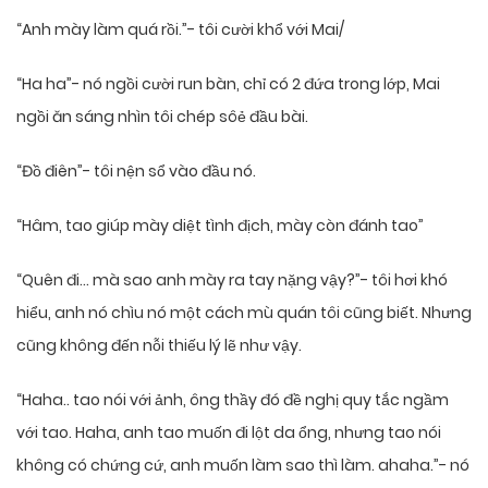
“Anh mày làm quá rồi.”- tôi cười khổ với Mai/
“Ha ha”- nó ngồi cười run bàn, chỉ có 2 đứa trong lớp, Mai
ngồi ăn sáng nhìn tôi chép sôẻ đầu bài.
“Đồ điên”- tôi nện sổ vào đầu nó.
“Hâm, tao giúp mày diệt tình địch, mày còn đánh tao”
“Quên đi… mà sao anh mày ra tay nặng vậy?”- tôi hơi khó
hiểu, anh nó chìu nó một cách mù quán tôi cũng biết. Nhưng
cũng không đến nỗi thiếu lý lẽ như vậy.
“Haha.. tao nói với ảnh, ông thầy đó đề nghị quy tắc ngầm
với tao. Haha, anh tao muốn đi lột da ổng, nhưng tao nói
không có chứng cứ, anh muốn làm sao thì làm. ahaha.”- nó