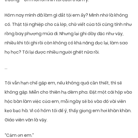
Hôm nay mình đã làm gì đắt tội em ấy? Mình nhớ là không
có. Thật tội nghiệp cho cả lớp, chữ viết của tôi cũng tính như
rồng bay phượng múa đi. Nhưng lại ghi dày đặc như vậy,
nhiều khi tôi ghi rồi còn không có khả năng đọc lại, làm sao
họ học? Tôi lại được nhiều người ghét nữa rồi.
…
Tôi vẫn hạn chế gặp em, nếu không quá cần thiết, thì sẽ
không gặp. Miễn cho thiên hạ dèm pha. Đặt một cái hộp vào
hộc bàn làm việc của em, mỗi ngày sẽ bỏ vào đó vài viên
kẹo bạc hà. Vì có hôm tôi để ý, thấy giọng em hơi khàn khàn.
Giáo viên văn là vậy.
“Cảm ơn em.”