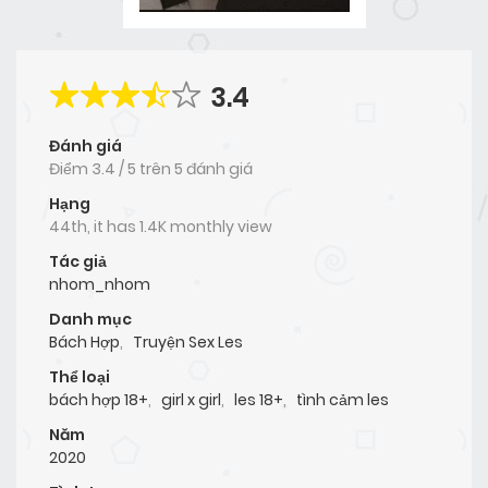
3.4
Đánh giá
Điểm
3.4
/
5
trên
5 đánh giá
Hạng
44th, it has 1.4K monthly view
Tác giả
nhom_nhom
Danh mục
Bách Hợp
,
Truyện Sex Les
Thể loại
bách hợp 18+
,
girl x girl
,
les 18+
,
tình cảm les
Năm
2020