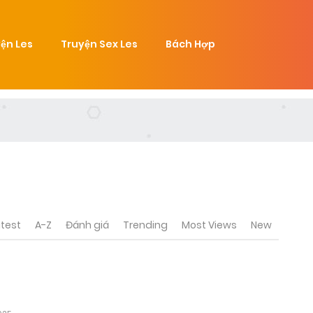
ện Les
Truyện Sex Les
Bách Hợp
test
A-Z
Đánh giá
Trending
Most Views
New