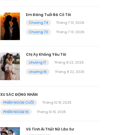
Em Đáng Tuổi Bà Cố Tôi
Chương 74
Tháng 7 13, 2026
Chương 73
Tháng 7 13, 2026
Chị Ấy Không Yêu Tôi
chương 17
Tháng 8 22, 2025
chương 16
Tháng 8 22, 2025
XU SẮC ĐỘNG NHÂN
PHIÊN NGOẠI CUỐI
Tháng 10 15, 2025
PHIÊN NGOẠI 16
Tháng 10 15, 2025
Vô Tình Ái Thất Nữ Lão Sư