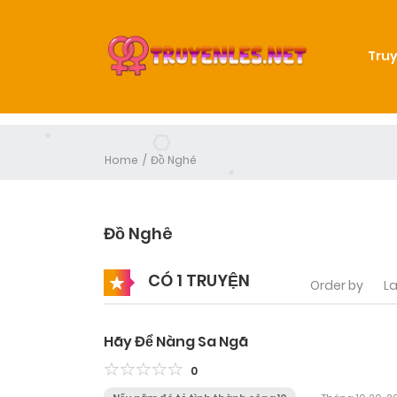
Truy
Home
Đồ Nghê
Đồ Nghê
CÓ 1 TRUYỆN
Order by
La
Hãy Để Nàng Sa Ngã
0