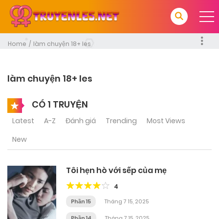
Home
làm chuyện 18+ les
làm chuyện 18+ les
CÓ 1 TRUYỆN
Latest
A-Z
Đánh giá
Trending
Most Views
New
Tôi hẹn hò với sếp của mẹ
4
Phần 15
Tháng 7 15, 2025
Phần 14
Tháng 7 15, 2025