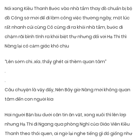
Nói xong Kiều Thanh Bước vào nhà tắm thay đồ chuẩn bị bộ
đồ Công sở mới để đi làm công việc thường ngày, một lúc
rất nhanh cúi cùng Cô cũng đi ra khỏi nhà tắm, bước đi
chậm rãi bình tĩnh ra khỏi biệt thự nhưng đối với Hạ Thi thì
Nàng lại có cảm giác khó chịu
“Lên sớm chi..xía..thấy ghét ai thèm quan tâm”
.
.
Câu chuyện là vậy đấy, Nên Bây giờ Nàng mới không quan
tâm đến con người kia
Hai người Bận bịu dưới căn tin ăn vặt, xong xuôi thì lên lớp
nhưng Hạ Thi đi Ngang qua phòng Nghỉ của Giáo Viên Kiều
Thanh theo thói quen, ai ngờ lại nghe tiếng gì đó giống như