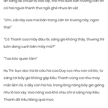
ăn sáng để chuẩn bị vào lớp, thế mà dưới sân trường căn tin
có hai người thảnh thơi ngồi ghế nhựa ăn vặt
“Ưm..cái này vừa mới bán trong căn tin trường này, ngon
thật”
“Cô Thanh của mày đâu rồi, sáng giờ không thấy, thường thì
luôn đứng cạnh bên mày mà?”
“Tao kóc quan tâm”
Hạ Thi bực dọc trả lời câu hỏi của Duy cọc như con cá lóc, từ
sáng tới bây giờ không gặp Kiều Thanh cũng coi như may
mắn lắm rồi, ở đấy còn hỏi hỏi, trong lòng nàng bây giờ giống
như lò lửa vậy, Vừa nóng vừa khó chịu chỉ vì sáng nay Kiều
Thanh đã trêu Nàng quá mức