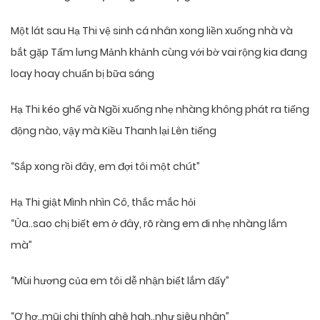
Một lát sau Hạ Thi vệ sinh cá nhân xong liền xuống nhà và
bắt gặp Tấm lưng Mảnh khảnh cùng với bờ vai rộng kia đang
loay hoay chuẩn bị bữa sáng
Hạ Thi kéo ghế và Ngồi xuống nhẹ nhàng không phát ra tiếng
động nào, vậy mà Kiều Thanh lại Lên tiếng
“Sắp xong rồi đây, em đợi tôi một chút”
Hạ Thi giật Mình nhìn Cô, thắc mắc hỏi
“Ủa..sao chị biết em ở đây, rõ ràng em đi nhẹ nhàng lắm
mà”
“Mùi hương của em tôi dễ nhận biết lắm đấy”
“Ơ hơ..mũi chj thính ghê hah..như siêu nhân”