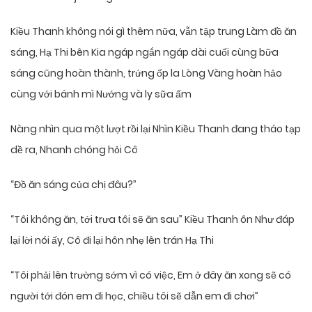
Kiều Thanh không nói gì thêm nữa, vẫn tập trung Làm đồ ăn
sáng, Hạ Thi bên Kia ngáp ngắn ngáp dài cuối cùng bữa
sáng cũng hoàn thành, trứng ốp la Lòng Vàng hoàn hảo
cùng với bánh mì Nướng và ly sữa ấm
Nàng nhìn qua một lượt rồi lại Nhìn Kiều Thanh đang tháo tạp
dề ra, Nhanh chóng hỏi Cô
“Đồ ăn sáng của chị đâu?”
“Tôi không ăn, tới trưa tôi sẽ ăn sau” Kiều Thanh ôn Như đáp
lại lời nói ấy, Cô đi lại hôn nhẹ lên trán Hạ Thi
“Tôi phải lên trường sớm vì có việc, Em ở đây ăn xong sẽ có
người tới đón em đi học, chiều tôi sẽ dẫn em đi chơi”