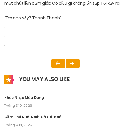
một chút liền cảm giác Có điều gì không ổn sắp Tới xảy ra
“Em sao vậy? Thanh Thanh”.
.
.
.
YOU MAY ALSO LIKE
Khúc Nhạc Mùa Đông
Tháng 3 19, 2026
Cầm Thú Nuôi Nhốt Cô Gái Nhỏ
Tháng 9 14, 2025