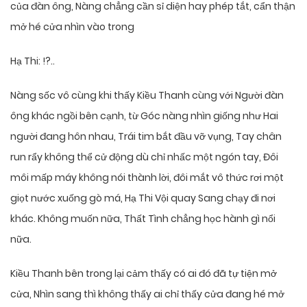
của đàn ông, Nàng chẳng cần sỉ diện hay phép tắt, cẩn thận
mở hé cửa nhìn vào trong
Hạ Thi: !?..
Nàng sốc vô cùng khi thấy Kiều Thanh cùng với Người đàn
ông khác ngồi bên cạnh, từ Góc nàng nhìn giống như Hai
người đang hôn nhau, Trái tim bắt đầu vỡ vụng, Tay chân
run rẩy không thể cử động dù chỉ nhấc một ngón tay, Đôi
môi mấp máy không nói thành lời, đôi mắt vô thức rơi một
giọt nước xuống gò má, Hạ Thi Vội quay Sang chạy đi nơi
khác. Không muốn nữa, Thất Tình chẳng học hành gì nổi
nữa.
Kiều Thanh bên trong lại cảm thấy có ai đó đã tự tiện mở
cửa, Nhìn sang thì không thấy ai chỉ thấy cửa đang hé mở