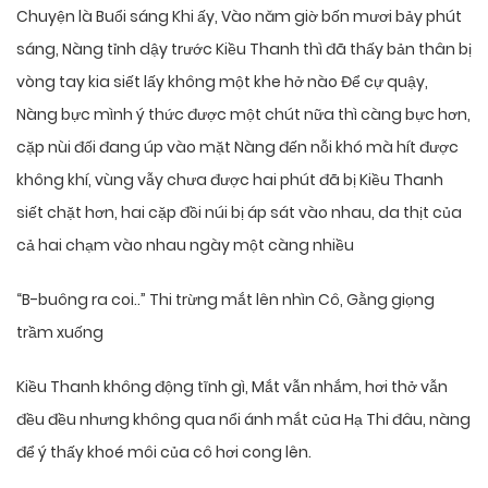
Chuyện là Buổi sáng Khi ấy, Vào năm giờ bốn mươi bảy phút
sáng, Nàng tỉnh dậy trước Kiều Thanh thì đã thấy bản thân bị
vòng tay kia siết lấy không một khe hở nào Để cự quậy,
Nàng bực mình ý thức được một chút nữa thì càng bực hơn,
cặp nùi đối đang úp vào mặt Nàng đến nỗi khó mà hít được
không khí, vùng vẫy chưa được hai phút đã bị Kiều Thanh
siết chặt hơn, hai cặp đồi núi bị áp sát vào nhau, da thịt của
cả hai chạm vào nhau ngày một càng nhiều
“B-buông ra coi..” Thi trừng mắt lên nhìn Cô, Gằng giọng
trầm xuống
Kiều Thanh không động tĩnh gì, Mắt vẫn nhắm, hơi thở vẫn
đều đều nhưng không qua nổi ánh mắt của Hạ Thi đâu, nàng
để ý thấy khoé môi của cô hơi cong lên.