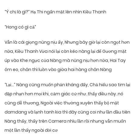
“Ý chị là gì?” Hạ Thi ngẩn mặt lên nhìn Kiều Thanh
“Hong có gì cả”
Vẫn là cái giọng nũng nịu ấy, Nhưng bây giờ lại còn ngọt hơn
nữa, Kiều Thanh Vừa nói lại còn kéo nàng lại để Gương mặt
úp vào Khe ngực của Nàng mà nũng nịu hơn nữa, Hai Tay
ôm eo, chân thì luồn vào giữa hai hàng chân Nàng
“Lại…” Nàng cũng muốn phản kháng đấy, Chả hiểu sao tim lại
đập nhạn hơn mọi khi, cảm giác cứ như..thấy điều này..nó
cũng dễ thương, Ngoài việc thường xuyên thấy bộ mặt
damdang và lạnh tanh kia thì đây cũng coi như lần đầu tiên
Nàng thấy, thấy trên Camera nhìu lần rồi nhưng vẫn muốn
một lần thấy ngoài đời cơ