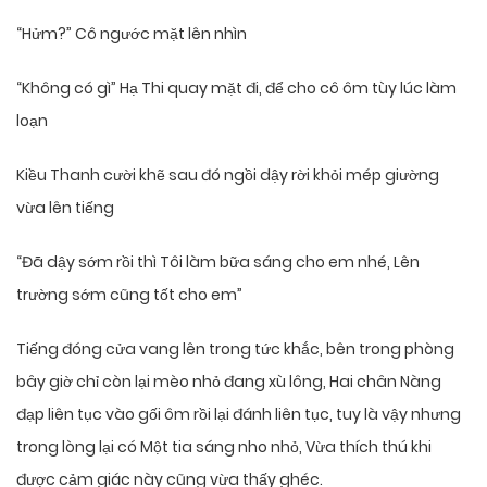
“Hửm?” Cô ngước mặt lên nhìn
“Không có gì” Hạ Thi quay mặt đi, để cho cô ôm tùy lúc làm
loạn
Kiều Thanh cười khẽ sau đó ngồi dậy rời khỏi mép giường
vừa lên tiếng
“Đã dậy sớm rồi thì Tôi làm bữa sáng cho em nhé, Lên
trường sớm cũng tốt cho em”
Tiếng đóng cửa vang lên trong tức khắc, bên trong phòng
bây giờ chỉ còn lại mèo nhỏ đang xù lông, Hai chân Nàng
đạp liên tục vào gối ôm rồi lại đánh liên tục, tuy là vậy nhưng
trong lòng lại có Một tia sáng nho nhỏ, Vừa thích thú khi
được cảm giác này cũng vừa thấy ghéc.