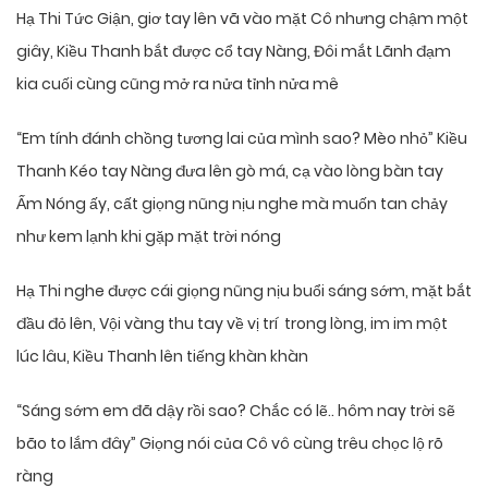
Hạ Thi Tức Giận, giơ tay lên vã vào mặt Cô nhưng chậm một
giây, Kiều Thanh bắt được cổ tay Nàng, Đôi mắt Lãnh đạm
kia cuối cùng cũng mở ra nửa tỉnh nửa mê
“Em tính đánh chồng tương lai của mình sao? Mèo nhỏ” Kiều
Thanh Kéo tay Nàng đưa lên gò má, cạ vào lòng bàn tay
Ấm Nóng ấy, cất giọng nũng nịu nghe mà muốn tan chảy
như kem lạnh khi gặp mặt trời nóng
Hạ Thi nghe được cái giọng nũng nịu buổi sáng sớm, mặt bắt
đầu đỏ lên, Vội vàng thu tay về vị trí trong lòng, im im một
lúc lâu, Kiều Thanh lên tiếng khàn khàn
“Sáng sớm em đã dậy rồi sao? Chắc có lẽ.. hôm nay trời sẽ
bão to lắm đây” Giọng nói của Cô vô cùng trêu chọc lộ rõ
ràng