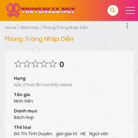
Home
Bách Hợp
Phùng Tràng Nhập Diễn
Phùng Tràng Nhập Diễn
0
Hạng
N/A, it has 18 monthly views
Tác giả
Ninh Viễn
Danh mục
Bách Hợp
Thể loại
Đô Thị Tình Duyên
,
giới giải trí
,
HE
,
Ngọt văn