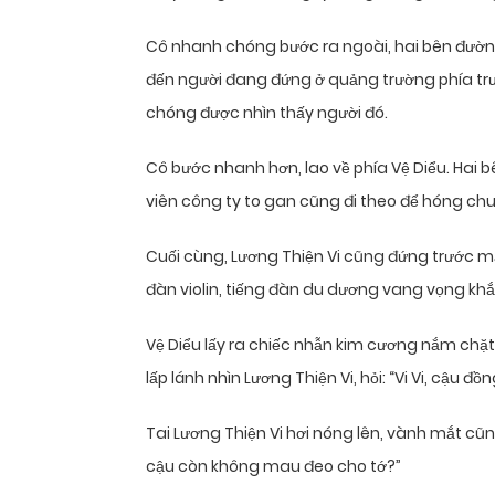
Cô nhanh chóng bước ra ngoài, hai bên đường
đến người đang đứng ở quảng trường phía trư
chóng được nhìn thấy người đó.
Cô bước nhanh hơn, lao về phía Vệ Diểu. Hai 
viên công ty to gan cũng đi theo để hóng ch
Cuối cùng, Lương Thiện Vi cũng đứng trước mặ
đàn violin, tiếng đàn du dương vang vọng khắp
Vệ Diểu lấy ra chiếc nhẫn kim cương nắm chặt
lấp lánh nhìn Lương Thiện Vi, hỏi: “Vi Vi, cậu 
Tai Lương Thiện Vi hơi nóng lên, vành mắt cũ
cậu còn không mau đeo cho tớ?”