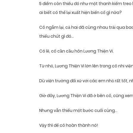
5 điểm còn thiếu đó như một thanh kiếm treo l
ai biết có thể lại xuất hiện biến cố gì nữa?
Cô ngẫm lại, cả hai đã cùng nhau trải qua b
thiếu chút gì đó…
Có lẽ, cô cần cầu hôn Lương Thiện Vi.
Từ nhỏ, Lương Thiện Vi lớn lên trong cô nhi viện
Dù viện trưởng đối xử với các em nhỏ rất tốt,
Giờ đây, Lương Thiện Vi đã ở bên cô, cũng xe
Nhưng vẫn thiếu một bước cuối cùng…
Vậy thì để cô hoàn thành nó!