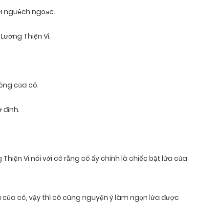
hơi nguệch ngoạc.
Lương Thiện Vi.
lòng của cô.
 đỉnh.
iện Vi nói với cô rằng cô ấy chính là chiếc bật lửa của
a của cô, vậy thì cô cũng nguyện ý làm ngọn lửa được