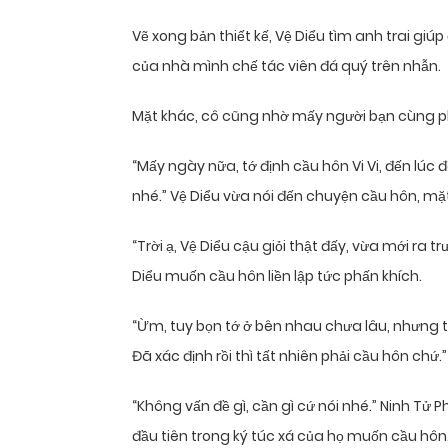
Vẽ xong bản thiết kế, Vệ Diểu tìm anh trai giú
của nhà mình chế tác viên đá quý trên nhẫn.
Mặt khác, cô cũng nhờ mấy người bạn cùng p
“Mấy ngày nữa, tớ định cầu hôn Vi Vi, đến lúc
nhé.” Vệ Diểu vừa nói đến chuyện cầu hôn, mặt 
“Trời ạ, Vệ Diểu cậu giỏi thật đấy, vừa mới ra
Diểu muốn cầu hôn liền lập tức phấn khích.
“Ừm, tuy bọn tớ ở bên nhau chưa lâu, nhưng tớ
Đã xác định rồi thì tất nhiên phải cầu hôn chứ.”
“Không vấn đề gì, cần gì cứ nói nhé.” Ninh Tử
đầu tiên trong ký túc xá của họ muốn cầu hôn