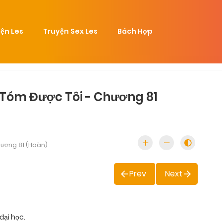
ện Les
Truyện Sex Les
Bách Hợp
 Tóm Được Tôi - Chương 81
ương 81 (Hoàn)
Prev
Next
đại học.