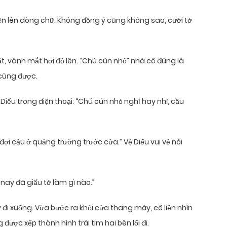
iện lên dòng chữ: Không đồng ý cũng không sao, cưới tớ
t, vành mắt hơi đỏ lên. “Chú cún nhỏ” nhà cô đúng là
 cũng được.
 Diểu trong điện thoại: “Chú cún nhỏ nghĩ hay nhỉ, cầu
 đợi cậu ở quảng trường trước cửa.” Vệ Diểu vui vẻ nói
nay đã giấu tớ làm gì nào.”
i xuống. Vừa bước ra khỏi cửa thang máy, cô liền nhìn
ược xếp thành hình trái tim hai bên lối đi.