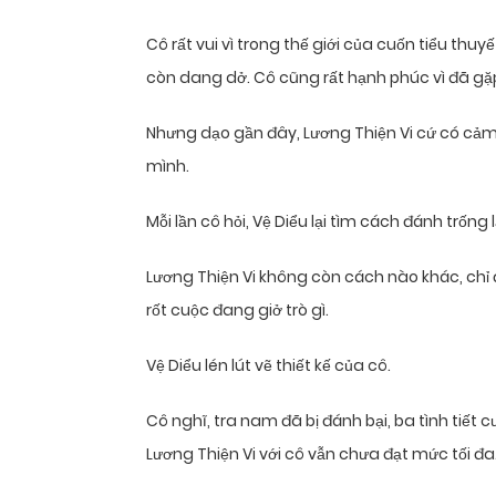
Cô rất vui vì trong thế giới của cuốn tiểu th
còn dang dở. Cô cũng rất hạnh phúc vì đã gặ
Nhưng dạo gần đây, Lương Thiện Vi cứ có cảm 
mình.
Mỗi lần cô hỏi, Vệ Diểu lại tìm cách đánh trống 
Lương Thiện Vi không còn cách nào khác, chỉ
rốt cuộc đang giở trò gì.
Vệ Diểu lén lút vẽ thiết kế của cô.
Cô nghĩ, tra nam đã bị đánh bại, ba tình tiế
Lương Thiện Vi với cô vẫn chưa đạt mức tối đa