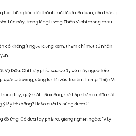
 hoa hồng kéo dài thành một lối đi uốn lượn, dẫn thẳng
ớc. Lúc này, trong lòng Lương Thiện Vi chỉ mong mau
bên có không ít người đứng xem, thậm chí một số nhân
uyện.
t Vệ Diểu. Chỉ thấy phía sau cô ấy có mấy người kéo
 quảng trường, cũng len lỏi vào trái tim Lương Thiện Vi.
 trong tay, quỳ một gối xuống, mở hộp nhẫn ra, đôi mắt
đồng ý lấy tớ không? Hoặc cưới tớ cũng được?”
ng đỏ ửng. Cô đưa tay phải ra, giọng nghẹn ngào: “Vậy