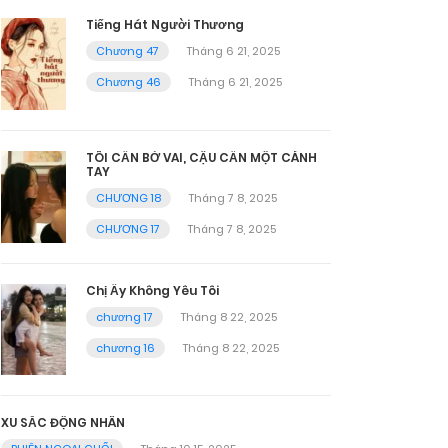
Tiếng Hát Người Thương
Chương 47
Tháng 6 21, 2025
Chương 46
Tháng 6 21, 2025
TÔI CẦN BỜ VAI, CẬU CẦN MỘT CÁNH
TAY
CHƯƠNG 18
Tháng 7 8, 2025
CHƯƠNG 17
Tháng 7 8, 2025
Chị Ấy Không Yêu Tôi
chương 17
Tháng 8 22, 2025
chương 16
Tháng 8 22, 2025
XU SẮC ĐỘNG NHÂN