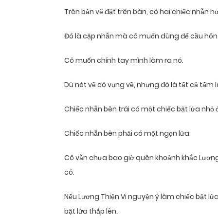
Trên bản vẽ đặt trên bàn, có hai chiếc nhẫn 
Đó là cặp nhẫn mà cô muốn dùng để cầu hôn 
Cô muốn chính tay mình làm ra nó.
Dù nét vẽ có vụng về, nhưng đó là tất cả tấm 
Chiếc nhẫn bên trái có một chiếc bật lửa nhỏ ở
Chiếc nhẫn bên phải có một ngọn lửa.
Cô vẫn chưa bao giờ quên khoảnh khắc Lương Th
cô.
Nếu Lương Thiện Vi nguyện ý làm chiếc bật lử
bật lửa thắp lên.