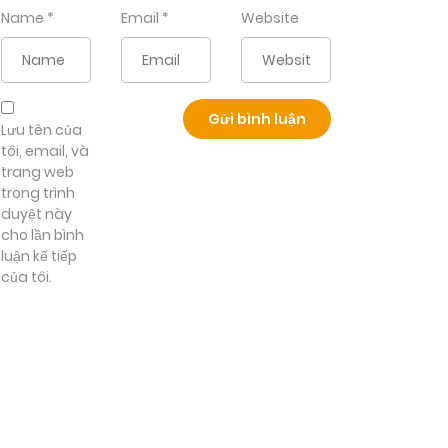
Name
*
Email
*
Website
Lưu tên của
tôi, email, và
trang web
trong trình
duyệt này
cho lần bình
luận kế tiếp
của tôi.