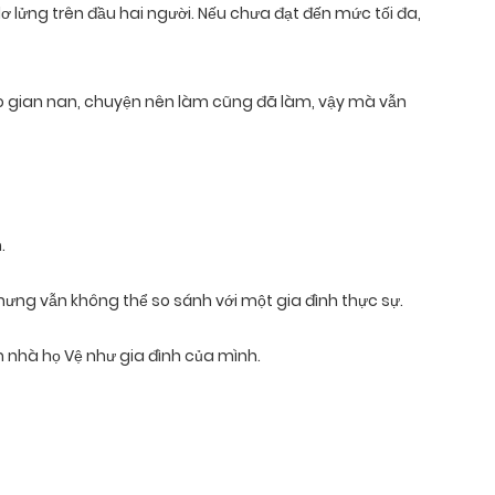
ơ lửng trên đầu hai người. Nếu chưa đạt đến mức tối đa,
ao gian nan, chuyện nên làm cũng đã làm, vậy mà vẫn
.
 nhưng vẫn không thể so sánh với một gia đình thực sự.
m nhà họ Vệ như gia đình của mình.