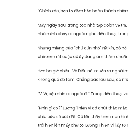
“Chính xác, bọn tớ đảm bảo hoàn thành nhiệm 
Mấy ngày sau, trong tòa nhà tập đoàn Vệ thị, 
nhà mình chạy ra ngoài nghe điện thoại, tron
Nhưng miệng của “chú cún nhỏ” rất kín, cô hỏi
chờ xem rốt cuộc cô ấy đang âm thầm chuẩn b
Hơn ba giờ chiều, Vệ Diểu nói muốn ra ngoài m
không quá để tâm. Chẳng bao lâu sau, cô nhậ
“Vi Vi, cậu nhìn ra ngoài đi.” Trong điện thoại 
“Nhìn gì cơ?” Lương Thiện Vi có chút thắc mắ
phía cửa sổ sát đất. Cô liền thấy trên màn h
trái hiện lên mấy chữ to: Lương Thiện Vi, lấy tớ