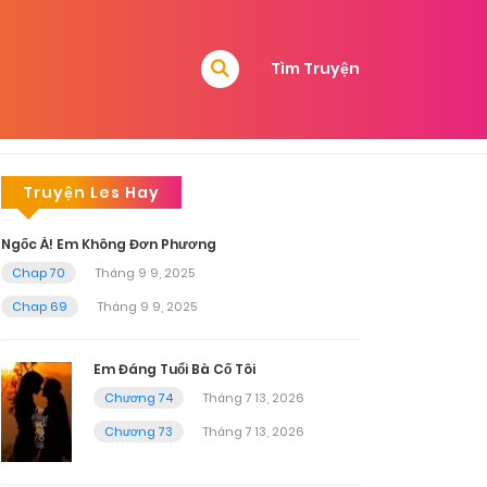
Tìm Truyện
Truyện Les Hay
Ngốc À! Em Không Đơn Phương
Chap 70
Tháng 9 9, 2025
Chap 69
Tháng 9 9, 2025
Em Đáng Tuổi Bà Cố Tôi
Chương 74
Tháng 7 13, 2026
Chương 73
Tháng 7 13, 2026