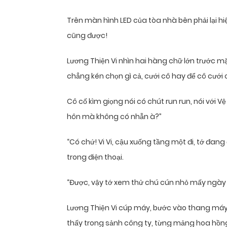
Trên màn hình LED của tòa nhà bên phải lại h
cũng được!
Lương Thiện Vi nhìn hai hàng chữ lớn trước mặ
chẳng kén chọn gì cả, cưới cô hay để cô cưới
Cô cố kìm giọng nói có chút run run, nói với Vệ
hôn mà không có nhẫn à?”
“Có chứ! Vi Vi, cậu xuống tầng một đi, tớ đang
trong điện thoại.
“Được, vậy tớ xem thử chú cún nhỏ mấy ngày 
Lương Thiện Vi cúp máy, bước vào thang máy đ
thấy trong sảnh công ty, từng mảng hoa hồng đ