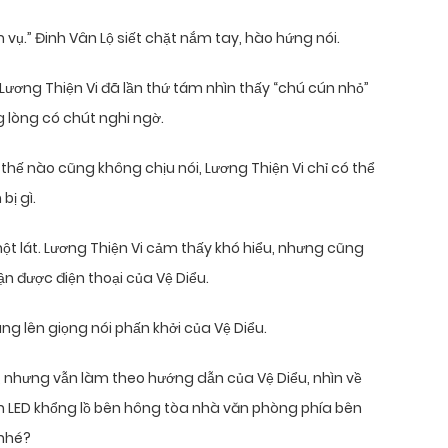
vụ.” Đinh Vân Lộ siết chặt nắm tay, hào hứng nói.
Lương Thiện Vi đã lần thứ tám nhìn thấy “chú cún nhỏ”
g lòng có chút nghi ngờ.
 thế nào cũng không chịu nói, Lương Thiện Vi chỉ có thể
ị gì.
ột lát. Lương Thiện Vi cảm thấy khó hiểu, nhưng cũng
n được điện thoại của Vệ Diểu.
vang lên giọng nói phấn khởi của Vệ Diểu.
c, nhưng vẫn làm theo hướng dẫn của Vệ Diểu, nhìn về
ình LED khổng lồ bên hông tòa nhà văn phòng phía bên
 nhé?