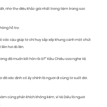
p đỡ, nhờ thợ điêu khắc giỏi nhất trong tiệm trang sức
hòng hỗ trợ.
 đó các cậu giúp tớ chỉ huy sắp xếp khung cảnh một chút
liền hơi đỏ lên.
 trường đã muốn kết hôn rồi à?” Kiều Chiêu vừa nghe Vệ
 đã xác định cô ấy chính là người đi cùng tớ suốt đời.
 Phàm cũng phấn khích không kém, vì Vệ Diểu là người
.