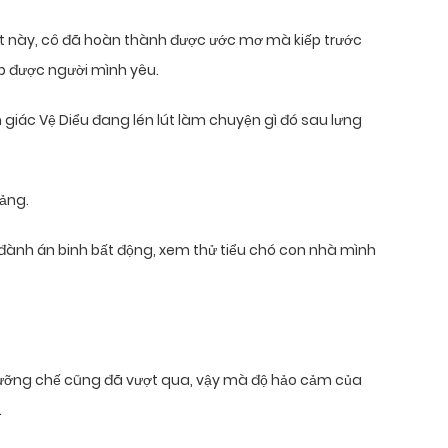
uyết này, cô đã hoàn thành được ước mơ mà kiếp trước
p được người mình yêu.
giác Vệ Diểu đang lén lút làm chuyện gì đó sau lưng
lảng.
 đành án binh bất động, xem thử tiểu chó con nhà mình
t cưỡng chế cũng đã vượt qua, vậy mà độ hảo cảm của
.