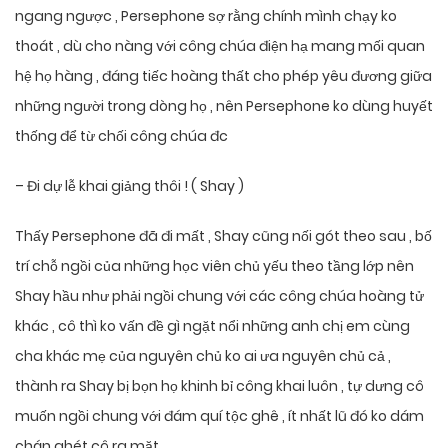
ngang ngược , Persephone sợ rằng chính mình chạy ko
thoát , dù cho nàng với công chúa điện hạ mang mối quan
hệ họ hàng , đáng tiếc hoàng thất cho phép yêu đương giữa
những người trong dòng họ , nên Persephone ko dùng huyết
thống để từ chối công chúa đc
– Đi dự lễ khai giảng thôi ! ( Shay )
Thấy Persephone đã đi mất , Shay cũng nối gót theo sau , bố
trí chỗ ngồi của những học viên chủ yếu theo tầng lớp nên
Shay hầu như phải ngồi chung với các công chúa hoàng tử
khác , cô thì ko vấn đề gì ngặt nổi những anh chị em cùng
cha khác mẹ của nguyên chủ ko ai ưa nguyên chủ cả ,
thành ra Shay bị bọn họ khinh bỉ công khai luôn , tự dưng cô
muốn ngồi chung với đám quí tộc ghê , ít nhất lũ đó ko dám
chán ghét cô ra mặt