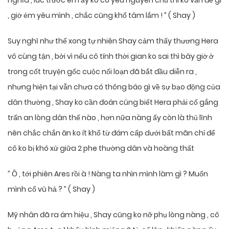
nghĩa , lúc trước em ấy ko có yêu nguyên chủ thì ko vấn đề gì
, giờ ẻm yêu mình , chắc cũng khổ tâm lắm ! ” ( Shay )
Suy nghĩ như thế xong tự nhiên Shay cảm thấy thương Hera
vô cùng tận , bởi vì nếu cô tính thời gian ko sai thì bây giờ ở
trong cốt truyện gốc cuộc nổi loạn đã bắt đầu diễn ra ,
nhưng hiện tại vẫn chưa có thông báo gì về sự bạo động của
dân thường , Shay ko cần đoán cũng biết Hera phải cố gắng
trấn an lòng dân thế nào , hơn nữa nàng ấy còn là thủ lĩnh
nên chắc chắn ăn ko ít khổ từ đám cấp dưới bất mãn chỉ để
cô ko bị khó xử giữa 2 phe thường dân và hoàng thất
” Ồ , tới phiên Ares rồi à ! Nàng ta nhìn mình làm gì ? Muốn
mình cổ vũ hả ? ” ( Shay )
Mỹ nhân đã ra ám hiệu , Shay cũng ko nỡ phụ lòng nàng , cô