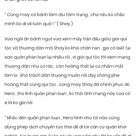
” Cũng may có bánh làm dịu tâm trạng , chứ nếu ko chắc
mình bỏ đi về luôn quá ! ” ( Shay )
Vừa ngồi ăn bánh ngọt vừa xem mấy trận đấu giữa giới quí
tộc và thường dân mà Shay ko khỏi chán nản , giờ cô biết tại
sao quân phản loạn lại nhiều rồi , vì giới quí tộc thì xem mạng
thường dân như cỏ rác , còn hoàng thất lại cứ nhắm mắt
làm lơ , khó trách dân thường muốn nổi dậy chống phe
hoàng thất cùng quí tộc , cũng may Shay đã chinh phục đc
Hera , thủ lĩnh quân phản loạn , ko thôi tính mạng này của cô
e là ko giữ nổi
” Nhắc đến quân phản loạn , Hera hình như tối nào cũng
dùng phép dịch chuyển tức thời để đi tới căn cứ quân khởi