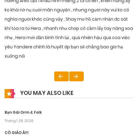
hướng Ares tạo 1 khẩu hình miệng 2 từ cố lên , khiến nàng ấy
ko khỏi nở nụ cười mãn nguyện , nhưng người này vui ko có
nghĩa người khác cũng vậy , Shay mơ hồ cảm nhận đc sát
khí tỏa ra từ Hera , nhanh như chớp cô cầm lấy tay nàng xoa
nhẹ , Hera mới dần bình tĩnh lại , quả nhiên hậu quả của việc
yêu Yandere chính là huyết áp bạn sẽ chẳng bao giờ hạ
xuống nổi
YOU MAY ALSO LIKE
Bạn Gái Orm & Folk
Tháng 1 28, 2026
CÔ GIÁO À!!!