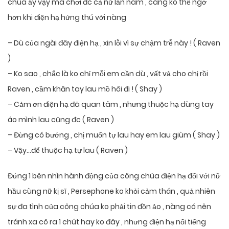
chúa ấy vậy mà chơi đc cả nữ lẫn nam , càng ko thể ngờ
hơn khi điện hạ hứng thú với nàng
– Dù của ngài đây điện hạ , xin lỗi vì sự chậm trễ này ! ( Raven
)
– Ko sao , chắc là ko chỉ mỗi em cần dù , vất vả cho chị rồi
Raven , cầm khăn tay lau mồ hôi đi ! ( Shay )
– Cảm ơn điện hạ đã quan tâm , nhưng thuộc hạ dùng tay
áo mình lau cũng đc ( Raven )
– Đừng có bướng , chị muốn tự lau hay em lau giùm ( Shay )
– Vậy…để thuộc hạ tự lau ( Raven )
Đứng 1 bên nhìn hành động của công chúa điện hạ đối với nữ
hầu cùng nữ kị sĩ , Persephone ko khỏi cảm thán , quả nhiên
sự đa tình của công chúa ko phải tin đồn ảo , nàng có nên
tránh xa cô ra 1 chút hay ko đây , nhưng điện hạ nổi tiếng