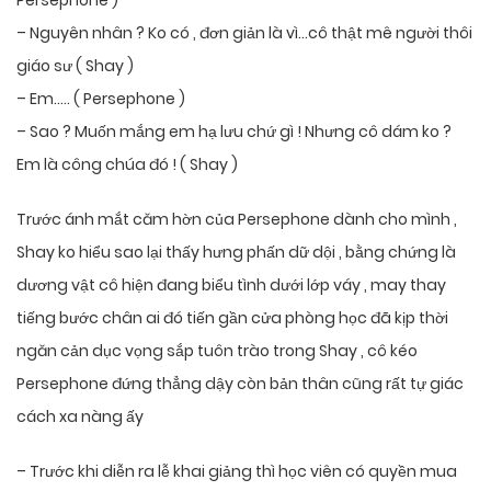
Persephone )
– Nguyên nhân ? Ko có , đơn giản là vì…cô thật mê người thôi
giáo sư ( Shay )
– Em….. ( Persephone )
– Sao ? Muốn mắng em hạ lưu chứ gì ! Nhưng cô dám ko ?
Em là công chúa đó ! ( Shay )
Trước ánh mắt căm hờn của Persephone dành cho mình ,
Shay ko hiểu sao lại thấy hưng phấn dữ dội , bằng chứng là
dương vật cô hiện đang biểu tình dưới lớp váy , may thay
tiếng bước chân ai đó tiến gần cửa phòng học đã kịp thời
ngăn cản dục vọng sắp tuôn trào trong Shay , cô kéo
Persephone đứng thẳng dậy còn bản thân cũng rất tự giác
cách xa nàng ấy
– Trước khi diễn ra lễ khai giảng thì học viên có quyền mua