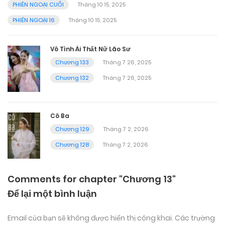
PHIÊN NGOẠI CUỐI
Tháng 10 15, 2025
PHIÊN NGOẠI 16
Tháng 10 15, 2025
Vô Tình Ái Thất Nữ Lão Sư
Chương 133
Tháng 7 26, 2025
Chương 132
Tháng 7 26, 2025
Cô Ba
Chương 129
Tháng 7 2, 2026
Chương 128
Tháng 7 2, 2026
Comments for chapter "Chương 13"
Để lại một bình luận
Email của bạn sẽ không được hiển thị công khai.
Các trường