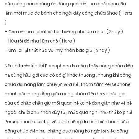
bữa sáng nên phòng ăn đông quá trời , em phải chen lấn
lắm mới mua đc bánh cho ngài đấy công chúa Shae ( Hera
)
– Cảm ơn em , chút về tôi thưởng cho em nhé ! ( Shay )
– Hứa rồi đó nha ! Em chờ ( Hera )
– Ùm , ai lại thất hứa với mỹ nhân bao giờ ( Shay )
Nếu là trước kia thì Persephone ko cảm thấy công chúa điện
hạ cùng hầu gái của cô có gì khác thường , nhưng khi công
chúa đối nàng làm chuyện vừa rồi , thâm tâm Persephone
mách bảo nàng rằng giữa công chúa điện hạ và hầu gái
của cô chắc chắn giữ mối quan hệ ko hề đơn giản như vẻ bề
ngoài chỉ là chủ nhân đầy tớ , mắc quá nghĩ như thế ko phải
Persephone ko biết gì về danh tiếng đa tình hiển hách của
công chúa điện hạ , chẳng qua nàng ko ngờ tới việc công