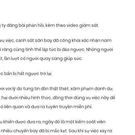
ty đăng bài phản hồi, kèm theo video giám sát.
vụ việc, cảnh sát sân bay đã công khai xác nhận nam
 ràng cùng tình thế lập tức bị đảo ngược. Những người
t, lần lượt có người quay sang giúp sức.
 bẩn bị hất ngược trở lại.
i với lý do tung tin đồn thất thiệt, xâm phạm danh dự,
 hại dưới nhiều hình thức, đồng thời dùng vụ việc này để
 liên quan và đưa ra tuyên truyền miễn phí.
ều khiển được đưa ra, ngày đó là một kiểm soát viên
 nhiều chuyến bay đã bị mắc kẹt. Sau khi sự việc xảy ra