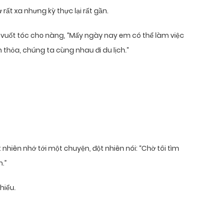
 rất xa nhưng kỳ thực lại rất gần.
g, vuốt tóc cho nàng, “Mấy ngày nay em có thể làm việc
 thỏa, chúng ta cùng nhau đi du lịch.”
 nhiên nhớ tới một chuyện, đột nhiên nói: “Chờ tôi tìm
.”
hiểu.