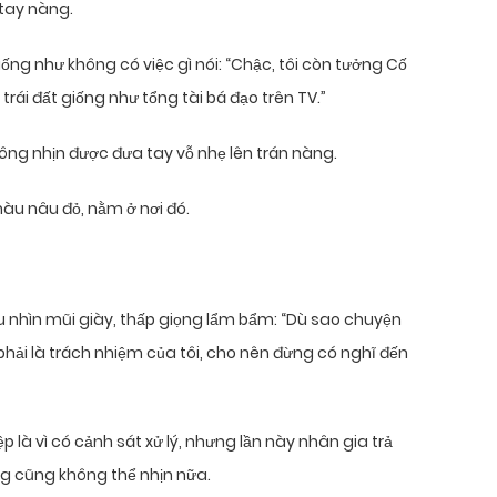
 tay nàng.
giống như không có việc gì nói: “Chậc, tôi còn tưởng Cố
trái đất giống như tổng tài bá đạo trên TV.”
hông nhịn được đưa tay vỗ nhẹ lên trán nàng.
àu nâu đỏ, nằm ở nơi đó.
ầu nhìn mũi giày, thấp giọng lẩm bẩm: “Dù sao chuyện
 phải là trách nhiệm của tôi, cho nên đừng có nghĩ đến
 là vì có cảnh sát xử lý, nhưng lần này nhân gia trả
àng cũng không thể nhịn nữa.