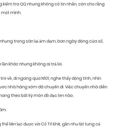
g kiểm tra QQ nhưng không có tin nhắn, còn cho rằng
ề một mình.
 nhưng trong sân lại ảm đạm, ban ngày đóng cửa sổ,
n lần khác nhưng không ai trả lời.
rở về, đi ngang qua N101, nghe thấy động tĩnh, nhìn
trước nhà hàng xóm đã chuyển đi. Việc chuyển nhà diễn
mang theo bất kỳ món đồ đạc lớn nào.
năm.
 liên lạc được với Cố Trì khê, gần như lật tung cả