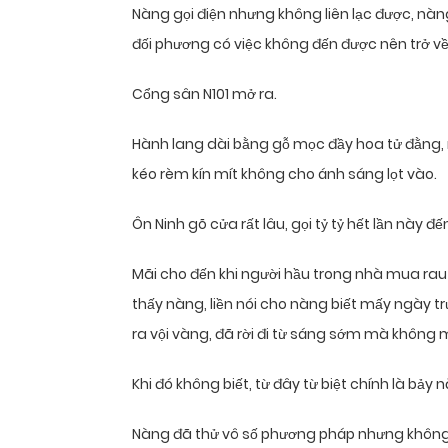
Nàng gọi điện nhưng không liên lạc được, nàn
đối phương có việc không đến được nên trở v
Cổng sân N101 mở ra.
Hành lang dài bằng gỗ mọc đầy hoa tử đằng,
kéo rèm kín mít không cho ánh sáng lọt vào.
Ôn Ninh gõ cửa rất lâu, gọi tỷ tỷ hết lần này đế
Mãi cho đến khi người hầu trong nhà mua rau t
thấy nàng, liền nói cho nàng biết mấy ngày 
ra vội vàng, đã rời đi từ sáng sớm mà không 
Khi đó không biết, từ đây từ biệt chính là bảy 
Nàng đã thử vô số phương pháp nhưng không thể