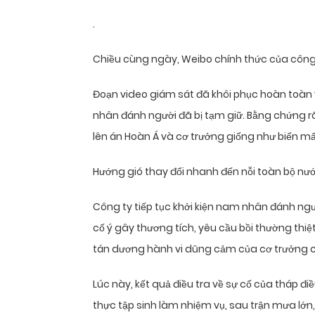
.
Chiều cùng ngày, Weibo chính thức của công 
Đoạn video giám sát đã khôi phục hoàn toàn 
nhân đánh người đã bị tạm giữ. Bằng chứng rõ
lên án Hoàn Á và cơ trưởng giống như biến mấ
Hướng gió thay đổi nhanh đến nỗi toàn bộ nước
Công ty tiếp tục khởi kiện nam nhân đánh ngườ
cố ý gây thương tích, yêu cầu bồi thường thiệt
tán dương hành vi dũng cảm của cơ trưởng có
Lúc này, kết quả điều tra về sự cố của tháp đi
thực tập sinh làm nhiệm vụ, sau trận mưa lớn,