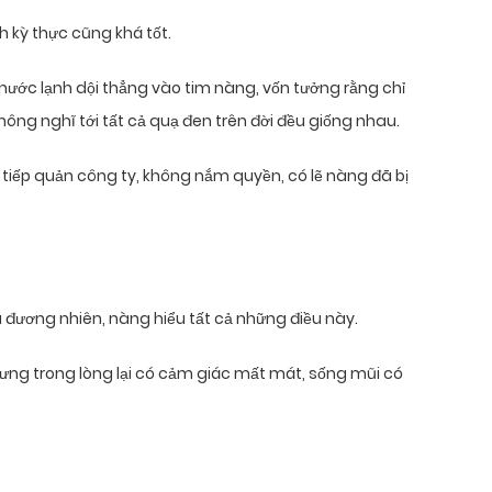
 kỳ thực cũng khá tốt.
 nước lạnh dội thẳng vào tim nàng, vốn tưởng rằng chỉ
ông nghĩ tới tất cả quạ đen trên đời đều giống nhau.
tiếp quản công ty, không nắm quyền, có lẽ nàng đã bị
iều đương nhiên, nàng hiểu tất cả những điều này.
ưng trong lòng lại có cảm giác mất mát, sống mũi có