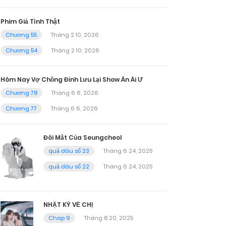
Phim Giả Tình Thật
Chương 55
Tháng 2 10, 2026
Chương 54
Tháng 2 10, 2026
Hôm Nay Vợ Chồng Đỉnh Lưu Lại Show Ân Ái Ư
Chương 78
Tháng 6 6, 2026
Chương 77
Tháng 6 6, 2026
Đôi Mắt Của Seungcheol
quả dâu số 23
Tháng 6 24, 2025
quả dâu số 22
Tháng 6 24, 2025
NHẬT KÝ VỀ CHỊ
Chap 9
Tháng 8 20, 2025