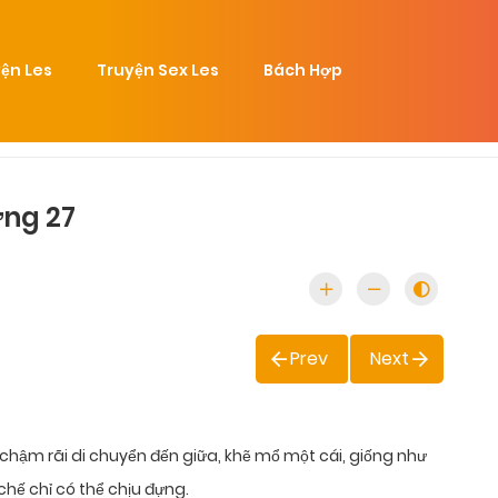
ện Les
Truyện Sex Les
Bách Hợp
ơng 27
Prev
Next
 chậm rãi di chuyển đến giữa, khẽ mổ một cái, giống như
hế chỉ có thể chịu đựng.