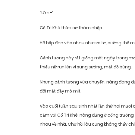
“Ưm–”
Cố Trì Khê thừa cơ thâm nhập.
Hô hấp đan vào nhau như sợi tơ, cường thế mà 
Cảnh tượng này rất giống một ngày trong mơ, 
thiếu nữ run lên vì sung sướng, mặt đỏ bừng.
Nhưng cảnh tượng vừa chuyển, nàng đang đứn
đôi mắt đầy mờ mịt.
Vào cuối tuần sau sinh nhật lần thứ hai mươi c
cảm với Cố Trì Khê, nàng đứng ở cổng trường c
nhau về nhà. Chờ hồi lâu cũng không thấy chi