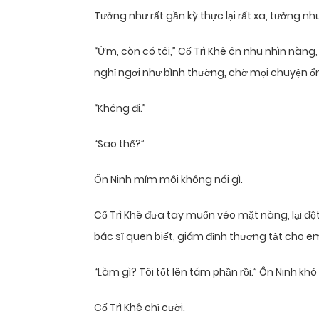
Tưởng như rất gần kỳ thực lại rất xa, tưởng như
“Ừm, còn có tôi,” Cố Trì Khê ôn nhu nhìn nàn
nghỉ ngơi như bình thường, chờ mọi chuyện ổn
“Không đi.”
“Sao thế?”
Ôn Ninh mím môi không nói gì.
Cố Trì Khê đưa tay muốn véo mặt nàng, lại đột
bác sĩ quen biết, giám định thương tật cho em
“Làm gì? Tôi tốt lên tám phần rồi.” Ôn Ninh khó 
Cố Trì Khê chỉ cười.