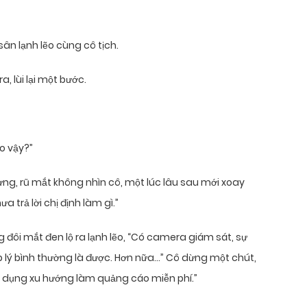
sân lạnh lẽo cùng cô tịch.
a, lùi lại một bước.
o vậy?”
ừng, rũ mắt không nhìn cô, một lúc lâu sau mới xoay
a trả lời chị định làm gì.”
g đôi mắt đen lộ ra lạnh lẽo, “Có camera giám sát, sự
háp lý bình thường là được. Hơn nữa…” Cô dừng một chút,
tận dụng xu hướng làm quảng cáo miễn phí.”