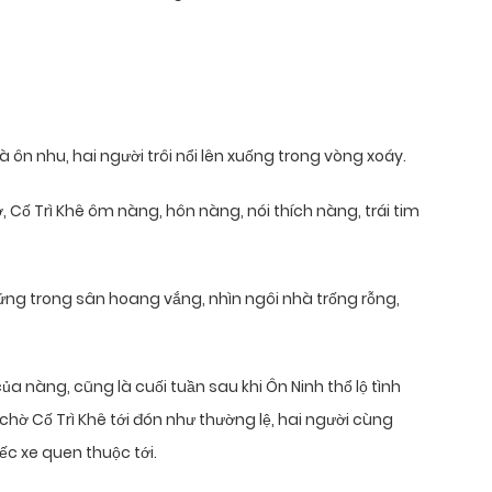
ôn nhu, hai người trôi nổi lên xuống trong vòng xoáy.
Cố Trì Khê ôm nàng, hôn nàng, nói thích nàng, trái tim
g trong sân hoang vắng, nhìn ngôi nhà trống rỗng,
ủa nàng, cũng là cuối tuần sau khi Ôn Ninh thổ lộ tình
hờ Cố Trì Khê tới đón như thường lệ, hai người cùng
ếc xe quen thuộc tới.