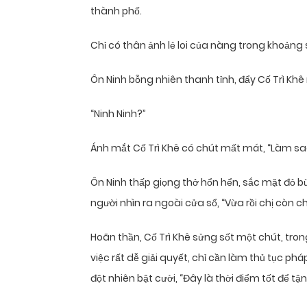
thành phố.
Chỉ có thân ảnh lẻ loi của nàng trong khoảng 
Ôn Ninh bỗng nhiên thanh tỉnh, đẩy Cố Trì Khê r
“Ninh Ninh?”
Ánh mắt Cố Trì Khê có chút mất mát, “Làm sa
Ôn Ninh thấp giọng thở hổn hển, sắc mặt đỏ b
người nhìn ra ngoài cửa sổ, “Vừa rồi chị còn chư
Hoãn thần, Cố Trì Khê sửng sốt một chút, tron
việc rất dễ giải quyết, chỉ cần làm thủ tục p
đột nhiên bật cười, “Đây là thời điểm tốt để 