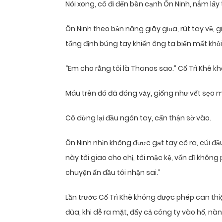
Nói xong, cô đi đến bên cạnh Ôn Ninh, nắm lấy
Ôn Ninh theo bản năng giãy giụa, rút ​​tay về, 
tổng định búng tay khiến ông ta biến mất khỏi 
“Em cho rằng tôi là Thanos sao.” Cố Trì Khê k
Máu trên đó đã đóng vảy, giống như vết sẹo m
Cô dừng lại đầu ngón tay, cẩn thận sờ vào.
Ôn Ninh nhịn không được gạt tay cô ra, cúi đ
này tôi giao cho chị, tôi mặc kệ, vốn dĩ không
chuyện ấn đầu tôi nhận sai.”
Lần trước Cố Trì Khê không được phép can thiệp
đũa, khi dễ ra mặt, đẩy cả công ty vào hố, n