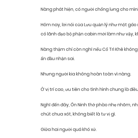
Nàng phát hiện, có người chống lưng cho mình
Hôm nay, lời nói của Lưu quản lý như một gáo
có lãnh đạo bộ phận cabin mới làm như vậy, kh
Nàng thậm chí còn nghĩ nếu Cố Trì Khê không 
ấn đầu nhận sai.
Nhưng người kia không hoàn toàn vì nàng.
Ở vị trí cao, ưu tiên cho tình hình chung là đ
Nghĩ đến đây, Ôn Ninh thở phào nhẹ nhõm, nh
chút chua xót, không biết là tư vị gì.
Giữa hai người quá khó xử.