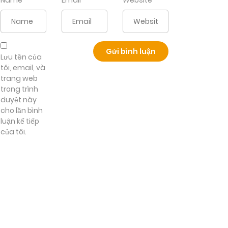
Name
*
Email
*
Website
Lưu tên của
tôi, email, và
trang web
trong trình
duyệt này
cho lần bình
luận kế tiếp
của tôi.