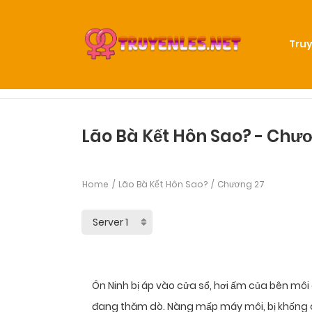
Truy
Lão Bà Kết Hôn Sao? - Chư
Home
Lão Bà Kết Hôn Sao?
Chương 27
Ôn Ninh bị áp vào cửa sổ, hơi ấm của bên môi
đang thăm dò. Nàng mấp máy môi, bị khống c