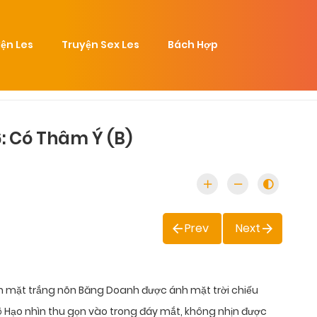
ện Les
Truyện Sex Les
Bách Hợp
: Có Thâm Ý (B)
Prev
Next
uôn mặt trắng nõn Băng Doanh được ánh mặt trời chiếu
Tô Hạo nhìn thu gọn vào trong đáy mắt, không nhịn được