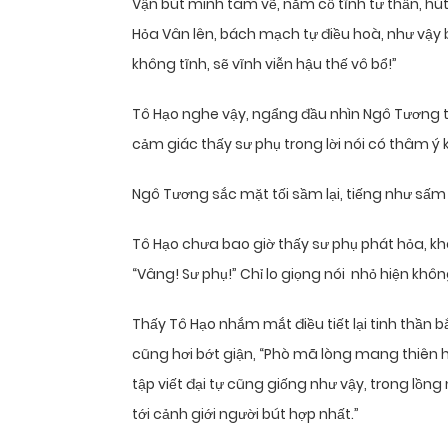
Vận bút minh tâm vẽ, nắm cố tĩnh tư thần, hú
Hỏa Vân lên, bách mạch tự điều hoà, như vậy
không tĩnh, sẽ vĩnh viễn hậu thế vô bổ!”
Tô Hạo nghe vậy, ngẩng đầu nhìn Ngô Tương thật
cảm giác thấy sư phụ trong lời nói có thâm ý khác.
Ngô Tương sắc mặt tối sầm lại, tiếng như sấm
Tô Hạo chưa bao giờ thấy sư phụ phát hỏa, khôn
“Vâng! Sư phụ!” Chỉ lo giọng nói nhỏ hiện khôn
Thấy Tô Hạo nhắm mắt điều tiết lại tinh thầ
cũng hơi bớt giận, “Phò mã lòng mang thiên 
tập viết đại tự cũng giống như vậy, trong lồng 
tới cảnh giới người bút hợp nhất.”