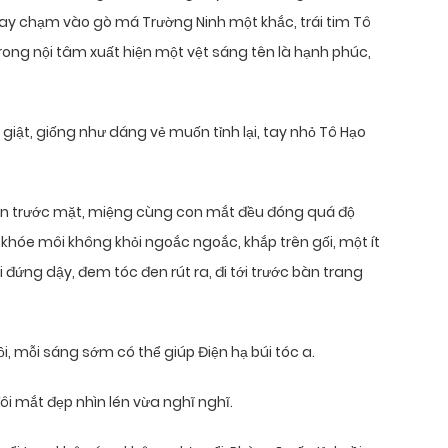
tay chạm vào gò má Trường Ninh một khắc, trái tim Tô
rong nội tâm xuất hiện một vệt sáng tên là hạnh phúc,
giật, giống như dáng vẻ muốn tỉnh lại, tay nhỏ Tô Hạo
hìn trước mặt, miệng cùng con mắt đều đóng quá độ
khóe môi không khỏi ngoắc ngoắc, khắp trên gối, một ít
 đứng dậy, đem tóc đen rút ra, đi tới trước bàn trang
ồi, mỗi sáng sớm có thể giúp Điện hạ búi tóc a.
ôi mắt đẹp nhìn lén vừa nghĩ nghĩ.