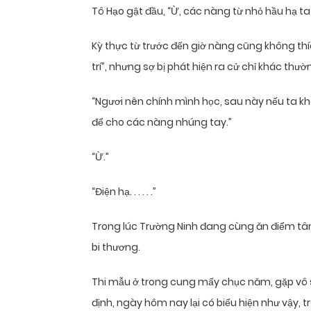
Tô Hạo gật đầu, “Ừ, các nàng từ nhỏ hầu hạ ta lớ
Kỳ thực từ trước đến giờ nàng cũng không thíc
trí”, nhưng sợ bị phát hiện ra cử chỉ khác thườ
“Ngươi nên chính mình học, sau này nếu ta k
để cho các nàng nhúng tay.”
“Ừ.”
“Điện hạ. . . . . .”
Trong lúc Trường Ninh đang cùng ăn điểm tâm
bi thương.
Thi mẫu ở trong cung mấy chục năm, gặp vô số
định, ngày hôm nay lại có biểu hiện như vậy,