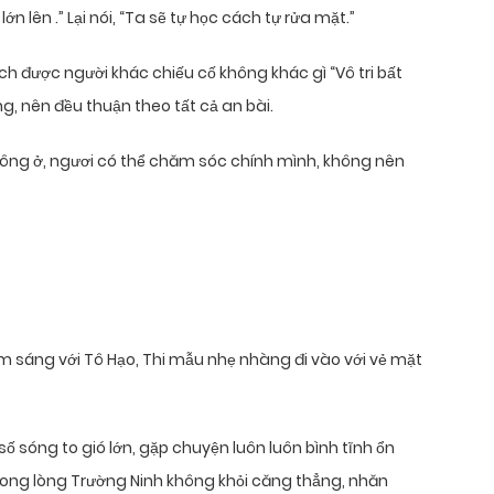
n lên .” Lại nói, “Ta sẽ tự học cách tự rửa mặt.”
h được người khác chiếu cố không khác gì “Vô tri bất
ng, nên đều thuận theo tất cả an bài.
hông ở, ngươi có thể chăm sóc chính mình, không nên
 sáng với Tô Hạo, Thi mẫu nhẹ nhàng đi vào với vẻ mặt
 sóng to gió lớn, gặp chuyện luôn luôn bình tĩnh ổn
 trong lòng Trường Ninh không khỏi căng thẳng, nhăn