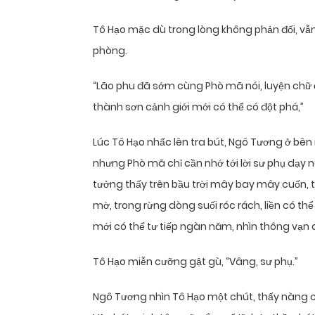
Tô Hạo mặc dù trong lòng không phản đối, v
phòng.
“Lão phu đã sớm cùng Phò mã nói, luyện chữ đắ
thành sơn cảnh giới mới có thể có đột phá,”
Lúc Tô Hạo nhấc lên tra bút, Ngô Tương ở bên 
nhưng Phò mã chỉ cần nhớ tới lời sư phụ dạy n
tưởng thấy trên bầu trời mây bay mây cuốn, 
mờ, trong rừng dòng suối róc rách, liền có th
mới có thể tư tiếp ngàn năm, nhìn thông vạn 
Tô Hạo miễn cưỡng gật gù, “Vâng, sư phụ.”
Ngô Tương nhìn Tô Hạo một chút, thấy nàng c