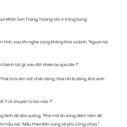
Thừa Nhân Sơn Trang, hoàng tôn ở trong bụng
trầm tĩnh, sau khi nghe cũng không khỏi cả kinh, “Ngươi nói
ó bệnh tật gì, sao đột nhiên lại qua đời ?”
 Thái tử bị ám sát chấn động, thai nhi bị động, khó sinh
sát ? Là chuyện từ lúc nào ?”
ường Ninh để đũa xuống, “Phò mã ăn xong điểm tâm để
hi mẫu nói, “Mẫu theo Bổn cung về phủ công chúa.”