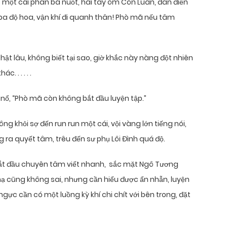
t một cái phân ba nuốt, hai tay ôm Côn Luân, đan điền
 ba độ hoa, vận khí đi quanh thân! Phò mã nếu tâm
 lâu, không biết tại sao, giờ khắc này nàng đột nhiên
 . . . . .
 nổ, “Phò mã còn không bắt đầu luyện tập.”
g khỏi sợ đến run run một cái, vội vàng lớn tiếng nói,
g ra quyết tâm, trêu đến sư phụ Lôi Đình quá độ.
n bắt đầu chuyên tâm viết nhanh, sắc mặt Ngô Tương
hạ cũng không sai, nhưng cần hiểu được ẩn nhẫn, luyện
ngực cần có một luồng kỳ khí chi chít với bên trong, đặt