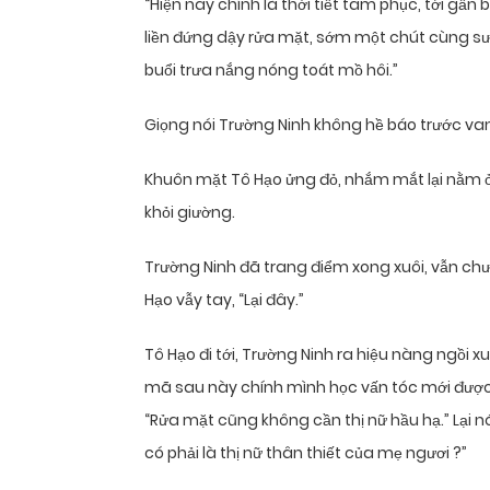
“Hiện nay chính là thời tiết tam phục, tới gần 
liền đứng dậy rửa mặt, sớm một chút cùng sư
buổi trưa nắng nóng toát mồ hôi.”
Giọng nói Trường Ninh không hề báo trước van
Khuôn mặt Tô Hạo ửng đỏ, nhắm mắt lại nằm ở 
khỏi giường.
Trường Ninh đã trang điểm xong xuôi, vẫn chư
Hạo vẫy tay, “Lại đây.”
Tô Hạo đi tới, Trường Ninh ra hiệu nàng ngồi
mã sau này chính mình học vấn tóc mới được.”
“Rửa mặt cũng không cần thị nữ hầu hạ.” Lại n
có phải là thị nữ thân thiết của mẹ ngươi ?”