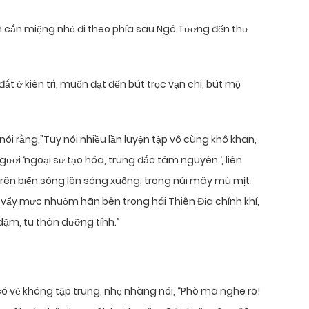
ẫn cắn miệng nhỏ đi theo phía sau Ngô Tương đến thư
t ở kiên trì, muốn đạt đến bút trọc vạn chi, bút mộ
nói rằng,”Tuy nói nhiều lần luyện tập vô cùng khô khan,
gươi ‘ngoại sư tạo hóa, trung đắc tâm nguyên ‘, liên
trên biển sóng lên sóng xuống, trong núi mây mù mịt
ể vẩy mực nhuộm hãn bên trong hái Thiên Địa chính khí,
dặm, tu thân dưỡng tính.”
ó vẻ không tập trung, nhẹ nhàng nói, “Phò mã nghe rõ!