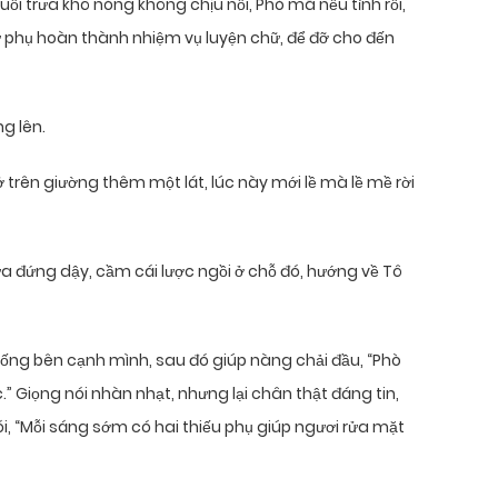
buổi trưa khô nóng không chịu nổi, Phò mã nếu tỉnh rồi,
 phụ hoàn thành nhiệm vụ luyện chữ, để đỡ cho đến
g lên.
trên giường thêm một lát, lúc này mới lề mà lề mề rời
a đứng dậy, cầm cái lược ngồi ở chỗ đó, hướng về Tô
 xuống bên cạnh mình, sau đó giúp nàng chải đầu, “Phò
 Giọng nói nhàn nhạt, nhưng lại chân thật đáng tin,
ói, “Mỗi sáng sớm có hai thiếu phụ giúp ngươi rửa mặt