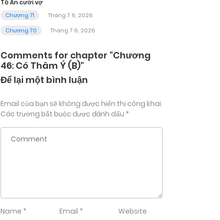
Tô An cưới vợ
Chương 71
Tháng 7 6, 2026
Chương 70
Tháng 7 6, 2026
Comments for chapter "Chương
46: Có Thâm Ý (B)"
Để lại một bình luận
Email của bạn sẽ không được hiển thị công khai.
Các trường bắt buộc được đánh dấu
*
Name
*
Email
*
Website