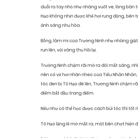
duỗi ra tay nhỏ nhẹ nhàng vuốt ve, lòng bàn 
Hạo không nhịn được khẽ hơi rung động, bên t
ánh sáng nhu hòa.
Bỗng, làm mi của Trường Ninh nhẹ nhàng giật 
run lên, vội vàng thu hồi lại.
Trường Ninh chậm rãi mở ra đôi mắt sáng, n
nên có vẻ hơi nhăn nheo của Tiểu Nhân Nhân, 
tóc đen bị Tô Hạo đè lên, Trường Ninh chậm rãi
điểm bắt đầu trang điểm.
Nếu như có thể học được cách búi tóc thì tốt r
Tô Hạo lặng lẽ mở mắt ra, một bên chợt hiện đ