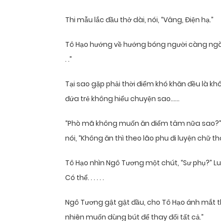
Thi mẫu lắc đầu thở dài, nói, “Vâng, Điện hạ.”
Tô Hạo hướng về hướng bóng người càng ngày cà
. .”
Tại sao gặp phải thời điểm khó khăn đều là k
đứa trẻ không hiểu chuyện sao……
“Phò mã không muốn ăn điểm tâm nữa sao?” H
nói, “Không ăn thì theo lão phu đi luyện chữ thô
Tô Hạo nhìn Ngô Tương một chút, “Sư phụ?” L
Có thể. . . . . .
Ngô Tương gật gật đầu, cho Tô Hạo ánh mắt th
nhiên muốn dùng bút để thay đổi tất cả.”