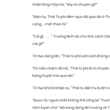
nhăn lông mày hỏi, “Xảy ra chuyện gì?”
“Điện hạ, Thái Tử phi đêm qua đã qua đời ở 
cũng…..mất theo rồi.”
“Cái gì. . . . . .” Trường Ninh dù cho tính cách 
cái gì?”
Tô Hạo đứng lên, “Thái tử phi luôn luôn không c
Thi mẫu chậm rãi nói, “Thái tử phi là vì chuyện
băng huyết mà qua đời.”
Tô Hạo khá là khiếp sợ, “Thái tử điện hạ bị ám 
“Được rồi, người chết không thể sống lại” Tr
tâm luyện chữ.” Nói xong đứng lên hướng về T