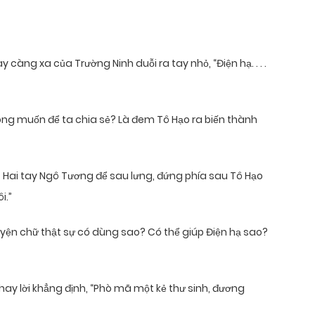
ng xa của Trường Ninh duỗi ra tay nhỏ, “Điện hạ. . . .
hông muốn để ta chia sẻ? Là đem Tô Hạo ra biến thành
ai tay Ngô Tương để sau lưng, đứng phía sau Tô Hạo
i.”
uyện chữ thật sự có dùng sao? Có thể giúp Điện hạ sao?
ay lời khẳng định, “Phò mã một kẻ thư sinh, đương