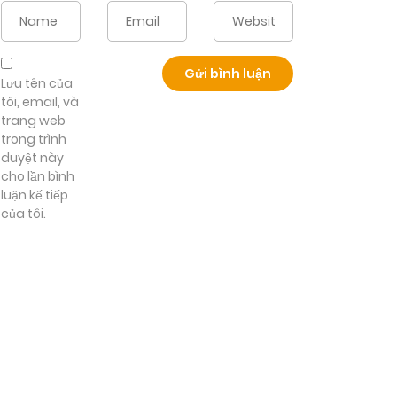
Lưu tên của
tôi, email, và
trang web
trong trình
duyệt này
cho lần bình
luận kế tiếp
của tôi.