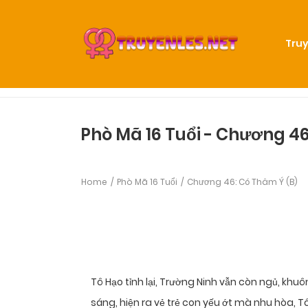
Truy
Phò Mã 16 Tuổi - Chương 46
Home
Phò Mã 16 Tuổi
Chương 46: Có Thâm Ý (B)
Tô Hạo tỉnh lại, Trường Ninh vẫn còn ngủ, kh
sáng, hiện ra vẻ trẻ con yếu ớt mà nhu hòa, 